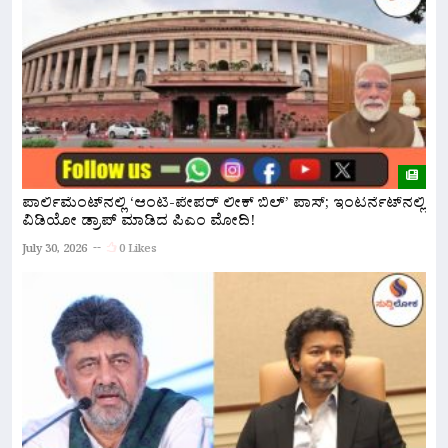
ಪಾರ್ಲಿಮೆಂಟ್‌ನಲ್ಲಿ ‘ಆಂಟಿ-ಪೇಪರ್ ಲೀಕ್ ಬಿಲ್’ ಪಾಸ್; ಇಂಟರ್ನೆಟ್‌ನಲ್ಲಿ
ಸ
ವಿಡಿಯೋ ಡ್ರಾಪ್ ಮಾಡಿದ ಪಿಎಂ ಮೋದಿ!
ವ
July 30, 2026
0 Likes
Ju