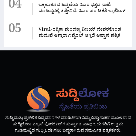
04
ಒಕ್ಕಲುತನದ ಹಿನ್ನಲೆಯ ಸಿಎಂ ಭತ್ತದ ನಾಟಿ
ಮಾಡಿದ್ದರಲ್ಲಿ‌ ತಪ್ಪೇನಿದೆ: ಸಿಎಂ ಪರ ಡಿಕೆಶಿ ಬ್ಯಾಟಿಂಗ್
05
Viral-ರಶ್ಮಿಕಾ ಮಂದಣ್ಣ ವಿಜಯ್ ದೇವರಕೊಂಡ
ಮದುವೆ ಆಗ್ತಾರಾ?;ವೈರಲ್ ಆಗ್ತಿದೆ ಆಹ್ವಾನ ಪತ್ರಿಕೆ
ಸುದ್ದಿ ಮತ್ತು ಪ್ರಚಲಿತ ವಿದ್ಯಮಾನಗಳ ಮಾಹಿತಿಗಾಗಿ ನಿಮ್ಮ ವಿಶ್ವಾಸಾರ್ಹ ಮೂಲವಾದ
ಸುದ್ದಿಲೋಕ ನ್ಯೂಸ್ ಪೋರ್ಟಲ್‌ಗೆ ಸುಸ್ವಾಗತ. ನಾವು ಓದುಗರಿಗೆ ಉತ್ತಮ
ಗುಣಮಟ್ಟದ ಸುದ್ದಿ ಒದಗಿಸಲು ಬದ್ಧರಾಗಿರುವ ಸಮರ್ಪಿತ ಪತ್ರಕರ್ತರು.