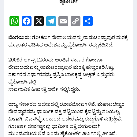
WhatsApp
Facebook
X
Telegram
Email
Copy
Share
Link
ಬೆಂಗಳೂರು
: ಗೋಕರ್ಣ ದೇವಾಲಯವನ್ನು ರಾಮಚಂದ್ರಾಪುರ ಮಠಕ್ಕೆ
ಹಸ್ತಾಂತರ ಪಡಿಸಿದ ಆದೇಶವನ್ನು ಹೈಕೋರ್ಟ್ ರದ್ದುಪಡಿಸಿದೆ.
2008ರ ಆಗಸ್ಟ್ 12ರಂದು ಅಂದಿನ ಸರ್ಕಾರ ಗೋಕರ್ಣ
ದೇವಾಲಯವನ್ನು ರಾಮಚಂದ್ರಾಪುರ ಮಠಕ್ಕೆ ಹಸ್ತಾಂತರಿಸಿತ್ತು.
ಸರ್ಕಾರದ ನಿರ್ಧಾರವನ್ನು ಪ್ರಶ್ನಿಸಿ ಬಾಲಕೃಷ್ಣ ದೀಕ್ಷಿತ್ ಎನ್ನುವರು
ಹೈಕೋರ್ಟ್‌ನಲ್ಲಿ
ಸಾರ್ವಜನಿಕ ಹಿತಾಸಕ್ತಿ ಅರ್ಜಿ ಸಲ್ಲಿಸಿದ್ದರು.
ರಾಜ್ಯ ಸರ್ಕಾರದ ಆದೇಶದಲ್ಲಿ ಲೋಪದೋಷಗಳಿವೆ. ಮಹಾಬಲೇಶ್ವರ
ದೇವಸ್ಥಾನವನ್ನು ಧಾರ್ಮಿಕ ದತ್ತಿ ಪಟ್ಟಿಯಿಂದ ಕೈಬಿಟ್ಟಿದ್ದು ಸರಿಯಲ್ಲ.
ಹೀಗಾಗಿ, ಬಿಎಸ್​ವೈ ಸರಕಾರದ ಆದೇಶವನ್ನು ರದ್ದುಗೊಳಿಸುತ್ತಿದ್ದೇವೆ.
ಗೋಕರ್ಣ ದೇವಸ್ಥಾನವು ಧಾರ್ಮಿಕ ದತ್ತಿ ದೇಗುಲವಾಗಿ
ಮುಂದುವರಿಯಲಿದೆ ಎಂದು ಹೈಕೋರ್ಟ್ ತೀರ್ಪಿನಲ್ಲಿ ತಿಳಿಸಿದೆ.