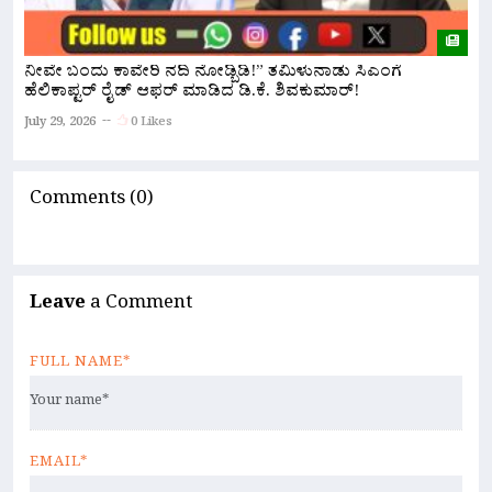
ನೀವೇ ಬಂದು ಕಾವೇರಿ ನದಿ ನೋಡ್ಬಿಡಿ!” ತಮಿಳುನಾಡು ಸಿಎಂಗೆ
ಇ
ಹೆಲಿಕಾಪ್ಟರ್ ರೈಡ್ ಆಫರ್ ಮಾಡಿದ ಡಿ.ಕೆ. ಶಿವಕುಮಾರ್!
ಪ
July 29, 2026
0 Likes
Ju
Comments (0)
Leave
a Comment
FULL NAME*
EMAIL*