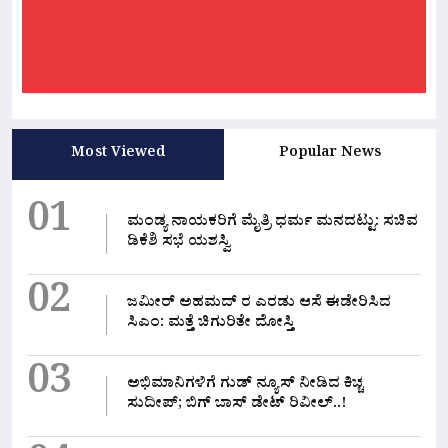
Most Viewed
Popular News
01
ಮಂಡ್ಯ ನಾಯಕರಿಗೆ ಮೈತ್ರಿ ಧರ್ಮ ಮನದಟ್ಟು: ಸಚಿವ
ಡಿಕೆಶಿ ಸಭೆ ಯಶಸ್ವಿ
02
ಜಮೀರ್ ಅಹಮದ್ ರ ಎರಡು ಆಸೆ ಈಡೇರಿಸಿದ
ಸಿಎಂ: ಮತ್ತೆ ಚಿಗುರಿತೇ ದೋಸ್ತಿ
03
ಅಭಿಮಾನಿಗಳಿಗೆ ಗುಡ್ ನ್ಯೂಸ್ ನೀಡಿದ ಕಿಚ್ಚ
ಸುದೀಪ್; ಬಿಗ್ ಬಾಸ್ ಡೇಟ್ ರಿವೀಲ್..!