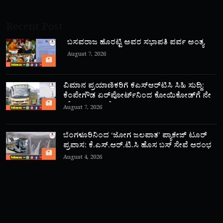
Recent Post
ಬಸವರಾಜ ಹೊರಟ್ಟಿ ಅವರ ಸಭಾಪತಿ ಪರ್ವ ಅಂತ್ಯ
August 7, 2026
ವಿಮಾನ ಪ್ರಯಾಣಿಕರಿಗೆ ಕೆಎಸ್‌ಆರ್‌ಟಿಸಿ ಸಿಹಿ ಸುದ್ದಿ:
ಕೆಂಪೇಗೌಡ ಏರ್‌ಪೋರ್ಟ್‌ನಿಂದ ಕೋಯಿಕೋಡ್‌ಗೆ ನೇರ
‘ಫ್ಲೈ ಬಸ್’ ಸಾರಿಗೆ ಆರಂಭ!
August 7, 2026
ಬೆಂಗಳೂರಿನಿಂದ ‘ಜೋಗ ಜಲಪಾತ’ ಪ್ಯಾಕೇಜ್ ಟೂರ್
ಪ್ರವಾಸ: ಕೆ.ಎಸ್.ಆರ್.ಟಿ.ಸಿ ಹೊಸ ಬಸ್ ಸೇವೆ ಆರಂಭ
August 4, 2026