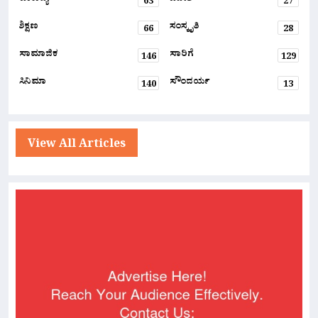
63
27
ಶಿಕ್ಷಣ
ಸಂಸ್ಕೃತಿ
66
28
ಸಾಮಾಜಿಕ
ಸಾರಿಗೆ
146
129
ಸಿನಿಮಾ
ಸೌಂದರ್ಯ
140
13
View All Articles