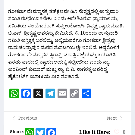
ಗೋಕರ್ಣ ದೇವಸ್ಥಾನಕ್ಕೆ ತತ್​ಕ್ಷಣವೇ ಡಿಸಿ ನೇತೃತ್ವದಲ್ಲಿ ಉಸ್ತುವಾರಿ
ಸಮಿತಿ ರಚನೆಯಾಗಬೇಕು ಎಂದು ಆದೇಶಿಸಿರುವ ನ್ಯಾಯಾಲಯ,
ಸಮಿತಿಯ ಸಲಹೆಗಾರರಾಗಿ ಸುಪ್ರೀಂಕೋರ್ಟ್ ನಿವೃತ್ತ ನ್ಯಾಯಮೂರ್ತಿ
ಬಿ.ಎನ್. ಶ್ರೀಕೃಷ್ಣ ಅವರನ್ನು ನೇಮಿಸಿದೆ. ಸೆ. 10ರಂದು ಉಸ್ತುವಾರಿ
ಸಮಿತಿ ಅಸ್ತಿತ್ವಕ್ಕೆ ಬರಲಿದ್ದು, ಅಲ್ಲಿಯವರೆಗೂ ಗೋಕರ್ಣ ಕ್ಷೇತ್ರವು
ರಾಮಚಂದ್ರಾಪುರ ಮಠದ ಸುಪರ್ದಿಯಲ್ಲೇ ಇರಲಿದೆ. ಅಷ್ಟರೊಳಗೆ
ಗೋಕರ್ಣ ದೇವಸ್ಥಾನದ ಸ್ಥಿರಾಸ್ತಿ, ಚರಾಸ್ತಿ ಪಟ್ಟಿಯನ್ನು ತಯಾರಿಸಿ
ಎರಡು ವಾರದಲ್ಲಿ ನ್ಯಾಯಾಲಯಕ್ಕೆ ಸಲ್ಲಿಸಬೇಕು ಎಂದು ನ್ಯಾ.
ಅರವಿಂದ್ ಕುಮಾರ್ ಮತ್ತು ನ್ಯಾ. ಬಿ.ವಿ. ನಾಗರತ್ನ ಅವರಿದ್ದ
ಹೈಕೋರ್ಟ್ ವಿಭಾಗೀಯ ಪೀಠ ಸೂಚಿಸಿದೆ.
WhatsApp
Facebook
X
Telegram
Email
Copy
Share
Link
Previous
Next
WhatsApp
Twitter
Facebook
Share:
Like it Here:
0