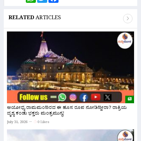
RELATED
ARTICLES
ಅಯೋಧ್ಯೆ ರಾಮಮಂದಿರದ ಈ ಹೊಸ ರೂಪ ನೋಡಿದ್ದೀರಾ? ರಾತ್ರಿಯ
“
ದೃಶ್ಯ ಕಂಡು ಭಕ್ತರು ಮಂತ್ರಮುಗ್ಧ!
ಬ
July 31, 2026
0 Likes
Ju