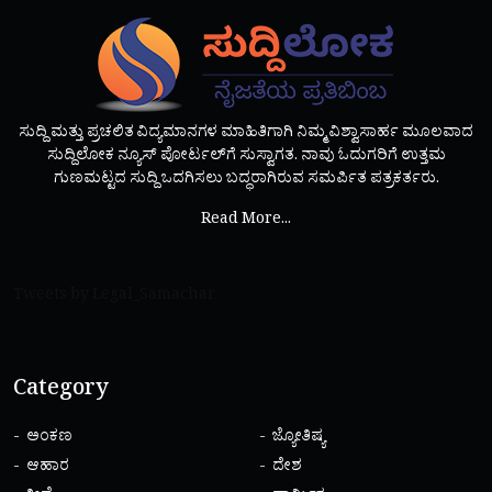
ಸುದ್ದಿ ಮತ್ತು ಪ್ರಚಲಿತ ವಿದ್ಯಮಾನಗಳ ಮಾಹಿತಿಗಾಗಿ ನಿಮ್ಮ ವಿಶ್ವಾಸಾರ್ಹ ಮೂಲವಾದ
ಸುದ್ದಿಲೋಕ ನ್ಯೂಸ್ ಪೋರ್ಟಲ್‌ಗೆ ಸುಸ್ವಾಗತ. ನಾವು ಓದುಗರಿಗೆ ಉತ್ತಮ
ಗುಣಮಟ್ಟದ ಸುದ್ದಿ ಒದಗಿಸಲು ಬದ್ಧರಾಗಿರುವ ಸಮರ್ಪಿತ ಪತ್ರಕರ್ತರು.
Read More...
Tweets by Legal_Samachar
Category
ಅಂಕಣ
ಜ್ಯೋತಿಷ್ಯ
ಆಹಾರ
ದೇಶ