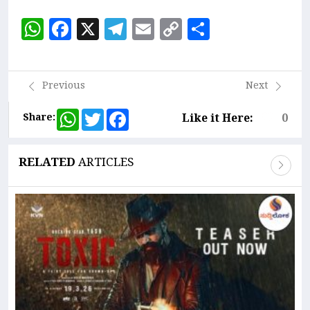
WhatsApp
Facebook
X
Telegram
Email
Copy
Share
Link
Previous
Next
WhatsApp
Twitter
Facebook
Share:
Like it Here:
0
RELATED
ARTICLES