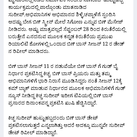
ಮೈಸೂರಿನಲ್ಲಿ ನಡೆದ ನಿರ್ಮಾಪಕ ಸಂದೇಶ ನಾಗರಾಜ್ ಹುಟ್ಟುಹಬ್ಬ
ಕಾರ್ಯಕ್ರಮದಲ್ಲಿ ಪಾಲ್ಗೊಂಡು ಮಾತನಾಡಿದ
ಸುದೀಪ್,ಅಭಿಮಾನಿಗಳ ಅಭಿಮಾನದ ಶಿಳ್ಳೆ,ಚಪ್ಪಾಳೆಗೆ ಸ್ಪಂದಿಸಿ
ಆದಷ್ಟು ಬೇಗ ಬಿಗ್ ಸ್ಕ್ರೀನ್ ಮೇಲೆ ಸಿಗೋಣ ಎನ್ನುವ ಬಿಗ್ ಮೆಸೇಜ್
ನೀಡಿದರು. ಅಷ್ಟು ಮಾತ್ರವಲ್ಲದೆ ಸೆಪ್ಟಂಬರ್ 28 ರಿಂದ ಕಿರುತೆರೆಯಲ್ಲಿ
ಬರುತ್ತೇನೆ ಎನದನುವ ಮೂಲಕ ಕನ್ನಡ ಕಿರುತೆರೆಯ ಪ್ರಮುಖ
ರಿಯಾಲಿಟಿ ಶೋಗಳಲ್ಲಿ ಒಂದಾದ ಬಿಗ್ ಬಾಸ್ ಸೀಜನ್ 12 ರ ಡೇಡ್
ನ ರಿವೀಲ್ ಮಾಡಿದರು.
ಬಿಗ್ ಬಾಸ್ ಸೀಜನ್ 11 ರ ನಡುವೆಯೇ ಬಿಗ್ ಬಾಸ್ ಗೆ ಗುಡ್ ಬೈ
ನಿರ್ಧಾರ ಪ್ರಕಟಿಸಿದ್ದ ಕಿಚ್ಚ, ಬಿಗ್ ಬಾಸ್ ಪ್ರಿಯರು ಮತ್ತು ತಮ್ಮ
ಅಭಿಮಾನಿಗಳಿಗೆ ಭಾರಿ ನಿರಾಸೆ ಮೂಡಿಸಿದ್ದರು ನಂತೆ ಸೀಜನ್ 12ಕ್ಕೆ
ಕಮ್ ಬ್ಯಾಕ್ ಮಾಡುವ ನಿರ್ಧಾರದ ಮೂಲಕ ಅಭಿಮಾನಿಗಳಿಗೆ ಗುಡ್
ನ್ಯೂಸ್ ನೀಡಿದ್ದ ಕಿಚ್ಚ ಸುದೀಪ್ ಇದೀಗ ಟಿವಿಯಲ್ಲಿ ಬಿಗ್ ಬಾಸ್
ಪ್ರಸಾರದ ದಿನಾಂಕವನ್ನ ಪ್ರಕಟಿಸಿ ಖುಷಿ ಹೆಚ್ಚಿಸಿದ್ದಾರೆ.
ಕಿಚ್ಚ ಸುದೀಪ್ ಹುಟ್ಟುಹಬ್ಬದಂದು ಬಿಗ್ ಬಾಸ್ ಡೇಟ್
ಪ್ರಕಟಿಸಲಾಗುತ್ತದೆ ಎನ್ನಲಾಗಿತ್ತು ಆದರೆ ಅದಕ್ಕೂ ಮುನ್ನವೇ ಸುದೀಪ್
ಡೇಟ್ ರಿವೀಲ್ ಮಾಡಿದ್ದಾರೆ.