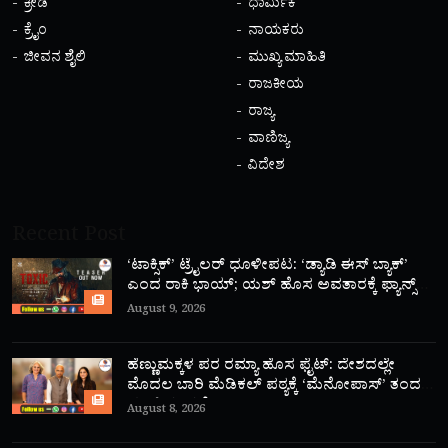
ಕ್ರೀಡೆ
ಧಾರ್ಮಿಕ
ಕ್ರೈಂ
ನಾಯಕರು
ಜೀವನ ಶೈಲಿ
ಮುಖ್ಯ ಮಾಹಿತಿ
ರಾಜಕೀಯ
ರಾಜ್ಯ
ವಾಣಿಜ್ಯ
ವಿದೇಶ
Recent Post
‘ಟಾಕ್ಸಿಕ್’ ಟ್ರೈಲರ್ ಧೂಳೀಪಟ: ‘ಡ್ಯಾಡಿ ಈಸ್ ಬ್ಯಾಕ್’
ಎಂದ ರಾಕಿ ಭಾಯ್; ಯಶ್ ಹೊಸ ಅವತಾರಕ್ಕೆ ಫ್ಯಾನ್ಸ್
ಫಿದಾ!
August 9, 2026
ಹೆಣ್ಣುಮಕ್ಕಳ ಪರ ರಮ್ಯಾ ಹೊಸ ಫೈಟ್: ದೇಶದಲ್ಲೇ
ಮೊದಲ ಬಾರಿ ಮೆಡಿಕಲ್ ಪಠ್ಯಕ್ಕೆ ‘ಮೆನೋಪಾಸ್’ ತಂದ
ಮಾಜಿ ಸಂಸದೆ!
August 8, 2026