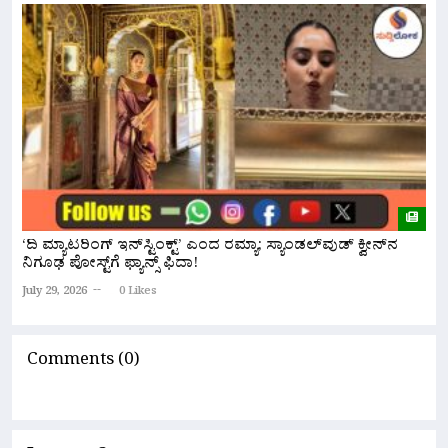
‘ದಿ ಮ್ಯಾಟರಿಂಗ್ ಇನ್‌ಸ್ಟಿಂಕ್ಟ್’ ಎಂದ ರಮ್ಯಾ; ಸ್ಯಾಂಡಲ್‌ವುಡ್ ಕ್ವೀನ್‌ನ
ಬ
ನಿಗೂಢ ಪೋಸ್ಟ್‌ಗೆ ಫ್ಯಾನ್ಸ್ ಫಿದಾ!
ರ
July 29, 2026
0 Likes
Ju
Comments (0)