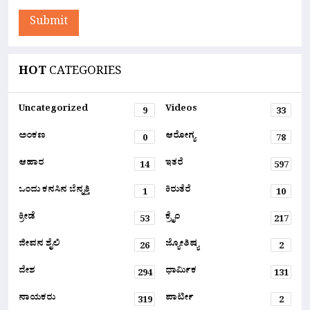
Submit
HOT
CATEGORIES
Uncategorized
Videos
9
33
ಅಂಕಣ
ಆರೋಗ್ಯ
0
78
ಆಹಾರ
ಇತರೆ
14
597
ಒಂದು ಕನಸಿನ ಬೆನ್ನತ್ತಿ
ಕಿರುತೆರೆ
1
10
ಕ್ರೀಡೆ
ಕ್ರೈಂ
53
217
ಜೀವನ ಶೈಲಿ
ಜ್ಯೋತಿಷ್ಯ
26
2
ದೇಶ
ಧಾರ್ಮಿಕ
294
131
ನಾಯಕರು
ಪಾರ್ಟೀ
319
2