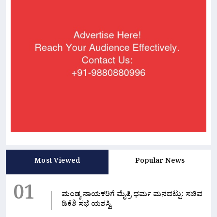
Most Viewed
Popular News
01
ಮಂಡ್ಯ ನಾಯಕರಿಗೆ ಮೈತ್ರಿ ಧರ್ಮ ಮನದಟ್ಟು: ಸಚಿವ
ಡಿಕೆಶಿ ಸಭೆ ಯಶಸ್ವಿ