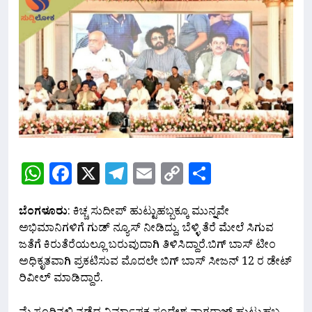
WhatsApp
Facebook
X
Telegram
Email
Copy
Share
Link
ಬೆಂಗಳೂರು
: ಕಿಚ್ಚ ಸುದೀಪ್ ಹುಟ್ಟುಹಬ್ಬಕ್ಕೂ ಮುನ್ನವೇ
ಅಭಿಮಾನಿಗಳಿಗೆ ಗುಡ್ ನ್ಯೂಸ್ ನೀಡಿದ್ದು, ಬೆಳ್ಳಿ ತೆರೆ ಮೇಲೆ ಸಿಗುವ
ಜತೆಗೆ ಕಿರುತೆರೆಯಲ್ಲೂ ಬರುವುದಾಗಿ ತಿಳಿಸಿದ್ದಾರೆ.ಬಿಗ್ ಬಾಸ್ ಟೀಂ
ಅಧಿಕೃತವಾಗಿ ಪ್ರಕಟಿಸುವ ಮೊದಲೇ ಬಿಗ್ ಬಾಸ್ ಸೀಜನ್ 12 ರ ಡೇಟ್
ರಿವೀಲ್ ಮಾಡಿದ್ದಾರೆ.