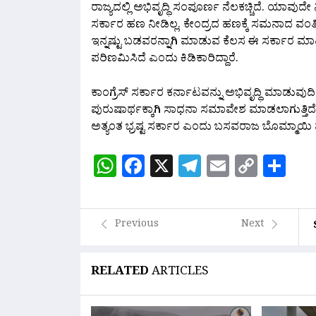
ರಾಜ್ಯದಲ್ಲಿ ಅಭಿವೃದ್ಧಿ ಸಂಪೂರ್ಣ ನೆಲಕಚ್ಚಿದೆ. ಯಾವುದೇ 
ಸರ್ಕಾರ ಹಣ ನೀಡಿಲ್ಲ. ಕೇಂದ್ರದ ಹಣಕ್ಕೆ ಸಮನಾದ ವಂತಿಗೆ
ಇನ್ನಷ್ಟು ಬಡವರನ್ನಾಗಿ ಮಾಡುವ ಕೆಲಸ ಈ ಸರ್ಕಾರ ಮಾ
ಪರಿಣಮಿಸಿದೆ ಎಂದು ಕಿಡಿಕಾರಿದ್ದಾರೆ.
ಕಾಂಗ್ರೆಸ್ ಸರ್ಕಾರ ಕರ್ನಾಟವನ್ನು ಅಭಿವೃದ್ಧಿ ಮಾಡುವು
ಪುರುಷಾರ್ಥಕ್ಕಾಗಿ ಸಾಧನಾ ಸಮಾವೇಶ ಮಾಡಲಾಗುತ್ತಿದೆ ಎ
ಅತ್ಯಂತ ಭ್ರಷ್ಟ ಸರ್ಕಾರ ಎಂದು ಬಸವರಾಜ ಬೊಮ್ಮಾಯಿ ವಾಗ
WhatsApp
Facebook
X
Telegram
Email
Copy
Sh
Link
Previous
Next
RELATED
ARTICLES