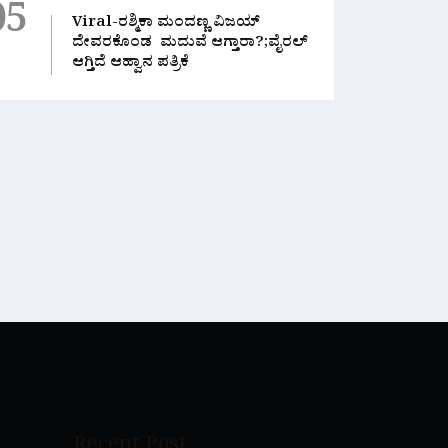
05
Viral-ರಶ್ಮಿಕಾ ಮಂದಣ್ಣ ವಿಜಯ್
ದೇವರಕೊಂಡ ಮದುವೆ ಆಗ್ತಾರಾ?;ವೈರಲ್
ಆಗ್ತಿದೆ ಆಹ್ವಾನ ಪತ್ರಿಕೆ
Recent Post