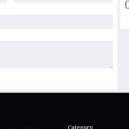
Category
 by Legal_Samachar