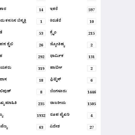
ಹಾರ
ಇತರೆ
14
597
ು ಕನಸಿನ ಬೆನ್ನತ್ತಿ
ಕಿರುತೆರೆ
1
10
ಡೆ
ಕ್ರೈಂ
53
215
ವನ ಶೈಲಿ
ಜ್ಯೋತಿಷ್ಯ
26
2
ಶ
ಧಾರ್ಮಿಕ
292
131
ಾಯಕರು
ಪಾರ್ಟೀ
319
2
ರವಾಸ
ಫ಼ಿಟ್ನೆಸ್
18
6
ಲಿವುಡ್
ಬೆಂಗಳೂರು
8
1446
ಖ್ಯ ಮಾಹಿತಿ
ರಾಜಕೀಯ
235
1505
್ಯ
ರೂಪ ವೈಖರಿ
1932
4
ಣಿಜ್ಯ
ವಿದೇಶ
63
27