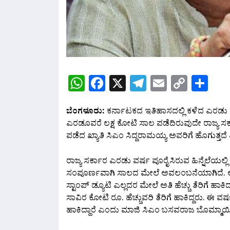
WhatsApp
Facebook
X
Telegram
Email
Copy
Sh
Link
ಬೆಂಗಳೂರು:
ಕರ್ನಾಟಕದ ಇತಿಹಾಸದಲ್ಲಿ ಕಳೆದ ಎರಡು ವ
ಎರಡೂವರೆ ಲಕ್ಷ ಕೋಟಿ ಸಾಲ ಪಡೆದಿರುವುದೇ ರಾಜ್ಯ ಸರ್
ಪಡೆದ ಖ್ಯಾತಿ ಸಿಎಂ ಸಿದ್ದರಾಮಯ್ಯ ಅವರಿಗೆ ಹೊಗುತ್
ರಾಜ್ಯ ಸರ್ಕಾರ ಎರಡು ವರ್ಷ ಪೂರೈಸಿರುವ ಹಿನ್ನೆಲೆಯಲ್ಲಿ
ಸಂಪೂರ್ಣವಾಗಿ ಸಾಲದ ಮೇಲೆ ಅವಲಂಬನೆಯಾಗಿದೆ. ಅದರ
ಸ್ಟಾಂಪ್ ಡ್ಯೂಟಿ ಎಲ್ಲದರ ಮೇಲೆ ಅತಿ ಹೆಚ್ಚು ತೆರಿಗೆ ಹಾಕಿ
ಸಾವಿರ ಕೋಟಿ ರೂ. ಹೆಚ್ಚುವರಿ ತೆರಿಗೆ ಹಾಕಿದ್ದರು. ಈ
ಹಾಕಿದ್ದಾರೆ ಎಂದು ಮಾಜಿ ಸಿಎಂ ಬಸವರಾಜ ಬೊಮ್ಮಾಯಿ 