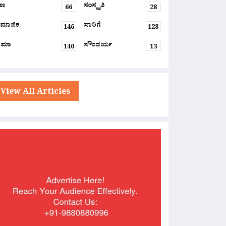
್ಷಣ
ಸಂಸ್ಕೃತಿ
66
28
ಮಾಜಿಕ
ಸಾರಿಗೆ
146
128
ನಿಮಾ
ಸೌಂದರ್ಯ
140
13
View All Articles