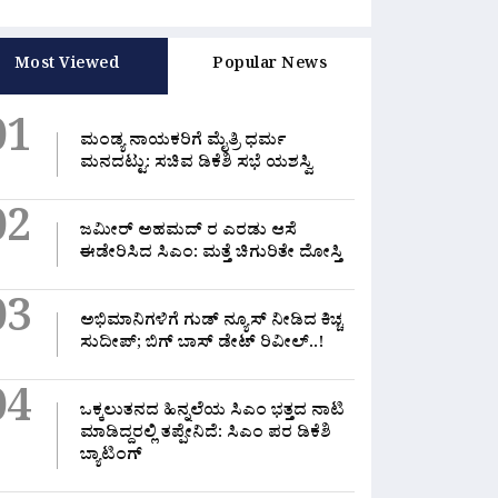
Most Viewed
Popular News
01
ಮಂಡ್ಯ ನಾಯಕರಿಗೆ ಮೈತ್ರಿ ಧರ್ಮ
ಸಂಪುಟ ಸಭೆ ಬೆನ್ನಲ್ಲೇ ಸಿಎಂ ಬಿಗ್ ಟಾಸ್ಕ್:
ರ
ನೋವಾಗಿರಲಿಲ್ಲವೇ?”:
ಬುಧವಾರದಿಂದಲೇ ನೂತನ ಸಚಿವರಿಗೆ
ಸ
ಮನದಟ್ಟು: ಸಚಿವ ಡಿಕೆಶಿ ಸಭೆ ಯಶಸ್ವಿ
ಾನಿತ ಶಾಸಕರಿಗೆ ಹಳೇ
ಜಿಲ್ಲಾ ಪ್ರವಾಸಕ್ಕೆ ಸೂಚನೆ
ಹ
ಸ ನೆನಪಿಸಿದ ಸಿಎಂ
August 4, 2026
0 Likes
A
4, 2026
0 Likes
02
ಜಮೀರ್ ಅಹಮದ್ ರ ಎರಡು ಆಸೆ
ಈಡೇರಿಸಿದ ಸಿಎಂ: ಮತ್ತೆ ಚಿಗುರಿತೇ ದೋಸ್ತಿ
03
ಅಭಿಮಾನಿಗಳಿಗೆ ಗುಡ್ ನ್ಯೂಸ್ ನೀಡಿದ ಕಿಚ್ಚ
ಸುದೀಪ್; ಬಿಗ್ ಬಾಸ್ ಡೇಟ್ ರಿವೀಲ್..!
04
ಒಕ್ಕಲುತನದ ಹಿನ್ನಲೆಯ ಸಿಎಂ ಭತ್ತದ ನಾಟಿ
ಮಾಡಿದ್ದರಲ್ಲಿ‌ ತಪ್ಪೇನಿದೆ: ಸಿಎಂ ಪರ ಡಿಕೆಶಿ
ಬ್ಯಾಟಿಂಗ್