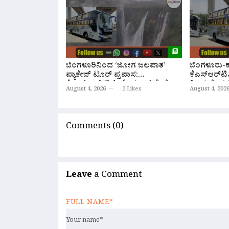
ಬೆಂಗಳೂರಿನಿಂದ ‘ಜೋಗ ಜಲಪಾತ’
ಬೆಂಗಳೂರು-ಕಣ
ಪ್ಯಾಕೇಜ್ ಟೂರ್ ಪ್ರವಾಸ:
ಕೆಎಸ್‌ಆರ್‌ಟಿಸ
ಕೆ.ಎಸ್.ಆರ್.ಟಿ.ಸಿ ಹೊಸ ಬಸ್ ಸೇವೆ
ರಿಂದ ಹೊಸ ಸ
August 4, 2026
2 Likes
August 4, 202
ಆರಂಭ
ಆರಂಭ; ಇಲ್ಲ
Comments (0)
Leave
a Comment
FULL NAME*