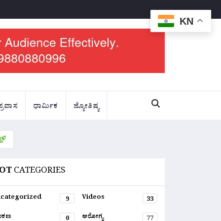
KN
ಪ್ರವಾಸ
ಧಾರ್ಮಿಕ
ಜ್ಯೋತಿಷ್ಯ
ಳಿ
OT
CATEGORIES
categorized
Videos
9
33
ಂಕಣ
ಆರೋಗ್ಯ
0
77