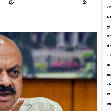
ಆ
ಒಂದ
ಕ್ರೀ
ಜೀ
ದೇ
ನ
ಪ್
ಬಾ
ಮು
ರಾಜ
ವಾ