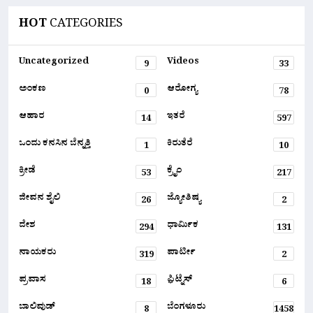
HOT
CATEGORIES
Uncategorized
Videos
9
33
ಅಂಕಣ
ಆರೋಗ್ಯ
0
78
ಆಹಾರ
ಇತರೆ
14
597
ಒಂದು ಕನಸಿನ ಬೆನ್ನತ್ತಿ
ಕಿರುತೆರೆ
1
10
ಕ್ರೀಡೆ
ಕ್ರೈಂ
53
217
ಜೀವನ ಶೈಲಿ
ಜ್ಯೋತಿಷ್ಯ
26
2
ದೇಶ
ಧಾರ್ಮಿಕ
294
131
ನಾಯಕರು
ಪಾರ್ಟೀ
319
2
ಪ್ರವಾಸ
ಫ಼ಿಟ್ನೆಸ್
18
6
ಬಾಲಿವುಡ್
ಬೆಂಗಳೂರು
8
1458