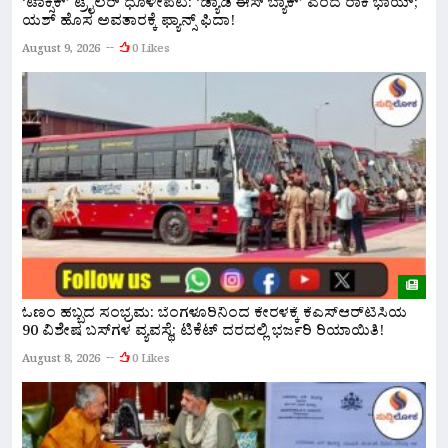
‘ಟಾಕ್ಸಿಕ್’ ಟ್ರೈಲರ್ ಧೂಳೀಪಟ: ‘ಡ್ಯಾಡಿ ಈಸ್ ಬ್ಯಾಕ್’ ಎಂದ ರಾಕಿ ಭಾಯ್;
ಬ
ಯಶ್ ಹೊಸ ಅವತಾರಕ್ಕೆ ಫ್ಯಾನ್ಸ್ ಫಿದಾ!
ಕ
August 9, 2026
0 Likes
A
ಓಣಂ ಹಬ್ಬದ ಸಂಭ್ರಮ: ಬೆಂಗಳೂರಿನಿಂದ ಕೇರಳಕ್ಕೆ ಕೆಎಸ್‌ಆರ್‌ಟಿಸಿಯ
ಬ
90 ವಿಶೇಷ ಬಸ್‌ಗಳ ವ್ಯವಸ್ಥೆ; ಟಿಕೆಟ್ ದರದಲ್ಲಿ ಭರ್ಜರಿ ರಿಯಾಯಿತಿ!
7
ಪಟ
August 8, 2026
0 Likes
A