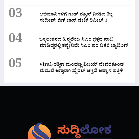
03
ಅಭಿಮಾನಿಗಳಿಗೆ ಗುಡ್ ನ್ಯೂಸ್ ನೀಡಿದ ಕಿಚ್ಚ
ಸುದೀಪ್; ಬಿಗ್ ಬಾಸ್ ಡೇಟ್ ರಿವೀಲ್..!
04
ಒಕ್ಕಲುತನದ ಹಿನ್ನಲೆಯ ಸಿಎಂ ಭತ್ತದ ನಾಟಿ
ಮಾಡಿದ್ದರಲ್ಲಿ‌ ತಪ್ಪೇನಿದೆ: ಸಿಎಂ ಪರ ಡಿಕೆಶಿ ಬ್ಯಾಟಿಂಗ್
05
Viral-ರಶ್ಮಿಕಾ ಮಂದಣ್ಣ ವಿಜಯ್ ದೇವರಕೊಂಡ
ಮದುವೆ ಆಗ್ತಾರಾ?;ವೈರಲ್ ಆಗ್ತಿದೆ ಆಹ್ವಾನ ಪತ್ರಿಕೆ