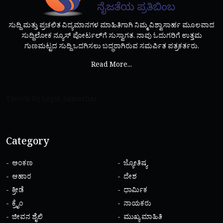
ಸುದ್ದಿ ಮತ್ತು ಪ್ರಚಲಿತ ವಿದ್ಯಮಾನಗಳ ಮಾಹಿತಿಗಾಗಿ ನಿಮ್ಮ ವಿಶ್ವಾಸಾರ್ಹ ಮೂಲವಾದ
ಸುದ್ದಿಲೋಕ ನ್ಯೂಸ್ ಪೋರ್ಟಲ್‌ಗೆ ಸುಸ್ವಾಗತ. ನಾವು ಓದುಗರಿಗೆ ಉತ್ತಮ
ಗುಣಮಟ್ಟದ ಸುದ್ದಿ ಒದಗಿಸಲು ಬದ್ಧರಾಗಿರುವ ಸಮರ್ಪಿತ ಪತ್ರಕರ್ತರು.
Read More...
Tweets by Legal_Samachar
Category
ಅಂಕಣ
ಜ್ಯೋತಿಷ್ಯ
ಆಹಾರ
ದೇಶ
ಕ್ರೀಡೆ
ಧಾರ್ಮಿಕ
ಕ್ರೈಂ
ನಾಯಕರು
ಜೀವನ ಶೈಲಿ
ಮುಖ್ಯ ಮಾಹಿತಿ