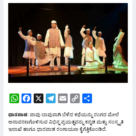
WhatsApp
Facebook
X
Telegram
Email
Copy
Share
Link
ಧಾರವಾಡ
: ಪಾಪು ಬಾಪುವಾಗಿ ಬೆಳೆದ ಕಥೆಯನ್ನು ರಂಗದ ಮೇಲೆ
ಅನಾವರಣಗೊಳಿಸುವ ವಿಭಿನ್ನ ಪ್ರಯತ್ನವನ್ನು ಕನ್ನಡ ಮತ್ತು ಸಂಸ್ಕೃತಿ
ಇಲಾಖೆ ಹಾಗೂ ಧಾರವಾಡ ರಂಗಾಯಣ ಕೈಗೆತ್ತಿಕೊಂಡಿದೆ.