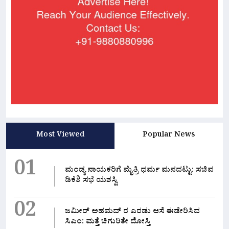
Most Viewed
Popular News
01
ಮಂಡ್ಯ ನಾಯಕರಿಗೆ ಮೈತ್ರಿ ಧರ್ಮ ಮನದಟ್ಟು: ಸಚಿವ
ಡಿಕೆಶಿ ಸಭೆ ಯಶಸ್ವಿ
02
ಜಮೀರ್ ಅಹಮದ್ ರ ಎರಡು ಆಸೆ ಈಡೇರಿಸಿದ
ಸಿಎಂ: ಮತ್ತೆ ಚಿಗುರಿತೇ ದೋಸ್ತಿ