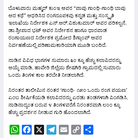
ಬೊಳುವಾರು ಮಹ್ಮದ್ ಕುಂಇ ಅವರ “ಪಾಪು ಗಾಂಧಿ-ಗಾಂಧಿ ಬಾಪು
ಆದ ಕಥೆ” ಆಧರಿಸಿದ ರಂಗರೂಪಕವು ಕನ್ನಡ ಮತ್ತು ಸಂಸ್ಕೃತಿ
ಇಲಾಖೆಯ ನಿರ್ದೇಶಕ ಎನ್.ಆರ್.ವಿಶುಕುಮಾರ್ ಅವರ ಪರಿಕಲ್ಪನೆ,
ಡಾ.ಶ್ರೀಪಾದ ಭಟ್ ಅವರ ನಿರ್ದೇಶನ ಹಾಗೂ ಧಾರವಾಡ
ರಂಗಾಯಣದ ನಿರ್ದೇಶಕ ಪ್ರಮೋದ ಶಿಗ್ಗಾಂವ್ ಅವರ
ನಿರ್ವಹಣೆಯಲ್ಲಿ ಪರಿಣಾಮಕಾರಿಯಾಗಿ ಮೂಡಿ ಬಂದಿದೆ.
ನಾಡಿನ ವಿವಿಧ ಭಾಗಗಳ ಸುಮಾರು ೩೦ ಕ್ಕೂ ಹೆಚ್ಚು ಕಲಾವಿದರನ್ನು
ಆಯ್ಕೆ ಮಾಡಿ, ಹಾವೇರಿ ಜಿಲ್ಲೆಯ ಶೇಷಗಿರಿ ಗ್ರಾಮದಲ್ಲಿ ಸುಮಾರು
ಒಂದು ತಿಂಗಳ ಕಾಲ ತರಬೇತಿ ನೀಡಲಾಗಿದೆ.
ನಿರಂತರ ತಾಲೀಮಿನ ನಂತರ ‘ಗಾಂಧಿ- ೧೫೦ ಒಂದು ರಂಗ ಪಯಣ’
ಎಂಬ ಶೀರ್ಷಿಕೆಯಡಿ ಕಲಾವಿದರನ್ನು ಎರಡು ತಂಡಗಳಾಗಿ ವಿಂಗಡಿಸಿ,
ನಾಡಿನಾದ್ಯಂತ ಬರುವ ೪ ತಿಂಗಳವರೆಗೆ ನಿರಂತರವಾಗಿ ೮೦೦ ಕ್ಕೂ
ಹೆಚ್ಚು ಪ್ರದರ್ಶನ ನೀಡುವ ಗುರಿ ಹೊಂದಲಾಗಿದೆ.
WhatsApp
Facebook
X
Telegram
Email
Copy
Share