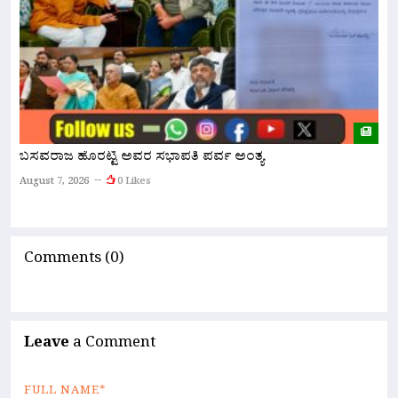
ಬಸವರಾಜ ಹೊರಟ್ಟಿ ಅವರ ಸಭಾಪತಿ ಪರ್ವ ಅಂತ್ಯ
ನ
ಅ
August 7, 2026
0 Likes
A
Comments (0)
Leave
a Comment
FULL NAME*