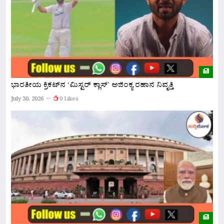
ಭಾರತೀಯ ಕ್ರಿಕೆಟ್‌ನ ‘ಮಿಸ್ಟರ್ ಕ್ಲಾಸ್’ ಅಜಿಂಕ್ಯ ರಹಾನೆ ನಿವೃತ್ತಿ
ಇ
‘
July 30, 2026
0 Likes
Ju