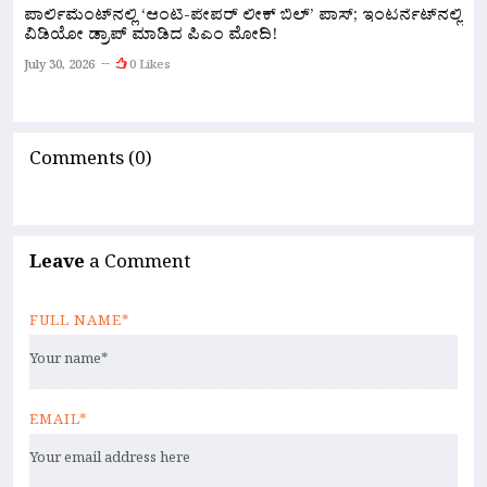
ಪಾರ್ಲಿಮೆಂಟ್‌ನಲ್ಲಿ ‘ಆಂಟಿ-ಪೇಪರ್ ಲೀಕ್ ಬಿಲ್’ ಪಾಸ್; ಇಂಟರ್ನೆಟ್‌ನಲ್ಲಿ
ವಿಡಿಯೋ ಡ್ರಾಪ್ ಮಾಡಿದ ಪಿಎಂ ಮೋದಿ!
“
ಪ
July 30, 2026
0 Likes
Ju
Comments (0)
Leave
a Comment
FULL NAME*
EMAIL*