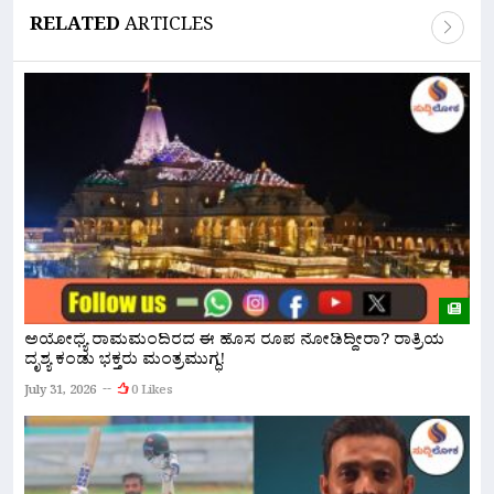
RELATED
ARTICLES
ಅಯೋಧ್ಯೆ ರಾಮಮಂದಿರದ ಈ ಹೊಸ ರೂಪ ನೋಡಿದ್ದೀರಾ? ರಾತ್ರಿಯ
ಪ
ದೃಶ್ಯ ಕಂಡು ಭಕ್ತರು ಮಂತ್ರಮುಗ್ಧ!
‘
July 31, 2026
0 Likes
Ju