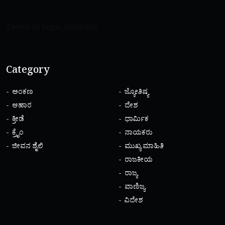
Tweets by Legal_Samachar
Category
ಅಂಕಣ
ಜ್ಯೋತಿಷ್ಯ
ಆಹಾರ
ದೇಶ
ಕ್ರೀಡೆ
ಧಾರ್ಮಿಕ
ಕ್ರೈಂ
ನಾಯಕರು
ಜೀವನ ಶೈಲಿ
ಮುಖ್ಯ ಮಾಹಿತಿ
ರಾಜಕೀಯ
ರಾಜ್ಯ
ವಾಣಿಜ್ಯ
ವಿದೇಶ