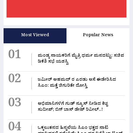
Most Viewed
Popular News
01
ಮಂಡ್ಯ ನಾಯಕರಿಗೆ ಮೈತ್ರಿ ಧರ್ಮ ಮನದಟ್ಟು: ಸಚಿವ
ಡಿಕೆಶಿ ಸಭೆ ಯಶಸ್ವಿ
02
ಜಮೀರ್ ಅಹಮದ್ ರ ಎರಡು ಆಸೆ ಈಡೇರಿಸಿದ
ಸಿಎಂ: ಮತ್ತೆ ಚಿಗುರಿತೇ ದೋಸ್ತಿ
03
ಅಭಿಮಾನಿಗಳಿಗೆ ಗುಡ್ ನ್ಯೂಸ್ ನೀಡಿದ ಕಿಚ್ಚ
ಸುದೀಪ್; ಬಿಗ್ ಬಾಸ್ ಡೇಟ್ ರಿವೀಲ್..!
04
ಒಕ್ಕಲುತನದ ಹಿನ್ನಲೆಯ ಸಿಎಂ ಭತ್ತದ ನಾಟಿ