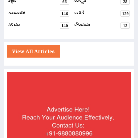
ಶಿಕ್ಷಣ
ಸಂಸ್ಕೃತಿ
66
28
ಸಾಮಾಜಿಕ
ಸಾರಿಗೆ
146
129
ಸಿನಿಮಾ
ಸೌಂದರ್ಯ
140
13
View All Articles