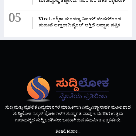
ಮಾಡಿದ್ದರಲ್ಲಿ‌ ತಪ್ಪೇನಿದೆ: ಸಿಎಂ ಪರ ಡಿಕೆಶಿ ಬ್ಯಾಟಿಂಗ್
05
Viral-ರಶ್ಮಿಕಾ ಮಂದಣ್ಣ ವಿಜಯ್ ದೇವರಕೊಂಡ
ಮದುವೆ ಆಗ್ತಾರಾ?;ವೈರಲ್ ಆಗ್ತಿದೆ ಆಹ್ವಾನ ಪತ್ರಿಕೆ
ಸುದ್ದಿ ಮತ್ತು ಪ್ರಚಲಿತ ವಿದ್ಯಮಾನಗಳ ಮಾಹಿತಿಗಾಗಿ ನಿಮ್ಮ ವಿಶ್ವಾಸಾರ್ಹ ಮೂಲವಾದ
ಸುದ್ದಿಲೋಕ ನ್ಯೂಸ್ ಪೋರ್ಟಲ್‌ಗೆ ಸುಸ್ವಾಗತ. ನಾವು ಓದುಗರಿಗೆ ಉತ್ತಮ
ಗುಣಮಟ್ಟದ ಸುದ್ದಿ ಒದಗಿಸಲು ಬದ್ಧರಾಗಿರುವ ಸಮರ್ಪಿತ ಪತ್ರಕರ್ತರು.
Read More...