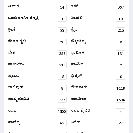
ಆಹಾರ
ಇತರೆ
14
597
ಒಂದು ಕನಸಿನ ಬೆನ್ನತ್ತಿ
ಕಿರುತೆರೆ
1
10
ಕ್ರೀಡೆ
ಕ್ರೈಂ
53
215
ಜೀವನ ಶೈಲಿ
ಜ್ಯೋತಿಷ್ಯ
26
2
ದೇಶ
ಧಾರ್ಮಿಕ
292
131
ನಾಯಕರು
ಪಾರ್ಟೀ
319
2
ಪ್ರವಾಸ
ಫ಼ಿಟ್ನೆಸ್
18
6
ಬಾಲಿವುಡ್
ಬೆಂಗಳೂರು
8
1448
ಮುಖ್ಯ ಮಾಹಿತಿ
ರಾಜಕೀಯ
235
1506
ರಾಜ್ಯ
ರೂಪ ವೈಖರಿ
1933
4
ವಾಣಿಜ್ಯ
ವಿದೇಶ
63
27