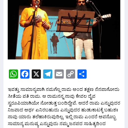
WhatsApp
Facebook
X
Telegram
Email
Copy
Share
Link
ಇವತ್ತು ಸಾಮಾನ್ಯವಾಗಿ ನಮಗೆಲ್ಲ ರಾಮ ಅಂದ ತಕ್ಷಣ ನೆನಪಾಗೋದು
ಸೀತೆಯ ಪತಿ ರಾಮ. ಆ ರಾಮನನ್ನ ನಾವು ಕೇವಲ ದೈವ
ಸ್ವರೂಪಿಯಾಗಿಯೇ ನೋಡುತ್ತ ಬಂದಿದ್ದೇವೆ. ಆದರೆ ರಾಮ ಎನ್ನುವುದರ
ನಿಜವಾದ ಅರ್ಥ ಏನಿರಬಹುದು ಎನ್ನುವುದರ ಹುಡುಕಾಟಕ್ಕೆ ಬಹುಶಃ
ನಾವು ಯಾರು ತಲೆಹಾಕಿರುವುದಿಲ್ಲ. ಇಲ್ಲಿ ರಾಮ ಎಂದರೆ ಅವನೊಬ್ಬ
ಸಾಮಾನ್ಯ ಮನುಷ್ಯ ಎನ್ನುವುದು ನಮ್ಮ ಜನಪದ ಸಾಹಿತ್ಯದಿಂದ