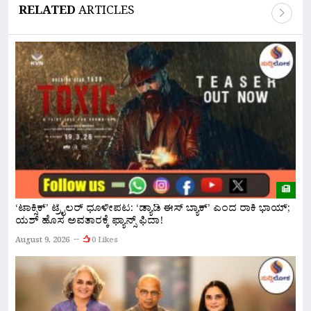
RELATED
ARTICLES
‘ಟಾಕ್ಸಿಕ್’ ಟ್ರೈಲರ್ ಧೂಳೀಪಟ: ‘ಡ್ಯಾಡಿ ಈಸ್ ಬ್ಯಾಕ್’ ಎಂದ ರಾಕಿ ಭಾಯ್;
ಬ
ಯಶ್ ಹೊಸ ಅವತಾರಕ್ಕೆ ಫ್ಯಾನ್ಸ್ ಫಿದಾ!
ದ
August 9, 2026
0 Likes
A