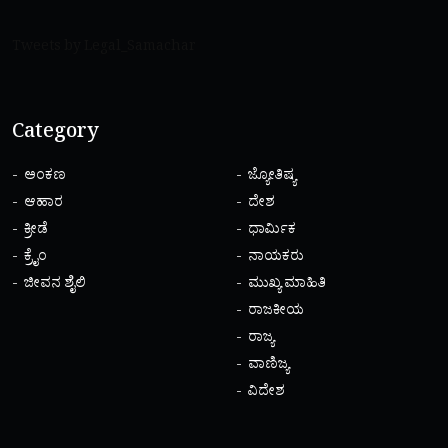
Tweets by Legal_Samachar
Category
ಅಂಕಣ
ಜ್ಯೋತಿಷ್ಯ
ಆಹಾರ
ದೇಶ
ಕ್ರೀಡೆ
ಧಾರ್ಮಿಕ
ಕ್ರೈಂ
ನಾಯಕರು
ಜೀವನ ಶೈಲಿ
ಮುಖ್ಯ ಮಾಹಿತಿ
ರಾಜಕೀಯ
ರಾಜ್ಯ
ವಾಣಿಜ್ಯ
ವಿದೇಶ