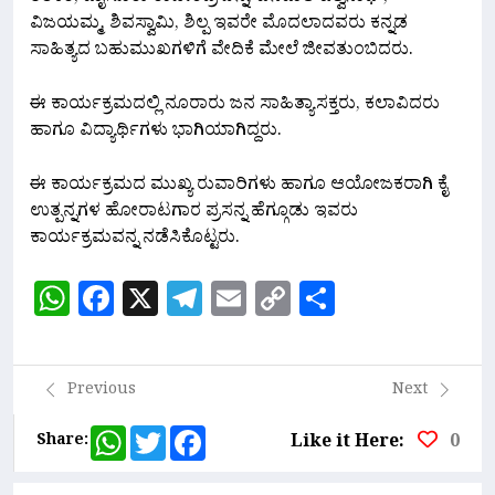
ವಿಜಯಮ್ಮ, ಶಿವಸ್ವಾಮಿ, ಶಿಲ್ಪ ಇವರೇ ಮೊದಲಾದವರು ಕನ್ನಡ
ಸಾಹಿತ್ಯದ ಬಹುಮುಖಗಳಿಗೆ ವೇದಿಕೆ ಮೇಲೆ ಜೀವತುಂಬಿದರು.
ಈ ಕಾರ್ಯಕ್ರಮದಲ್ಲಿ ನೂರಾರು ಜನ ಸಾಹಿತ್ಯಾಸಕ್ತರು, ಕಲಾವಿದರು
ಹಾಗೂ ವಿದ್ಯಾರ್ಥಿಗಳು ಭಾಗಿಯಾಗಿದ್ದರು.
ಈ ಕಾರ್ಯಕ್ರಮದ ಮುಖ್ಯ ರುವಾರಿಗಳು ಹಾಗೂ ಆಯೋಜಕರಾಗಿ ಕೈ
ಉತ್ಪನ್ನಗಳ ಹೋರಾಟಗಾರ ಪ್ರಸನ್ನ ಹೆಗ್ಗೂಡು ಇವರು
ಕಾರ್ಯಕ್ರಮವನ್ನ ನಡೆಸಿಕೊಟ್ಟರು.
WhatsApp
Facebook
X
Telegram
Email
Copy
Share
Link
Previous
Next
WhatsApp
Twitter
Facebook
Share:
Like it Here:
0