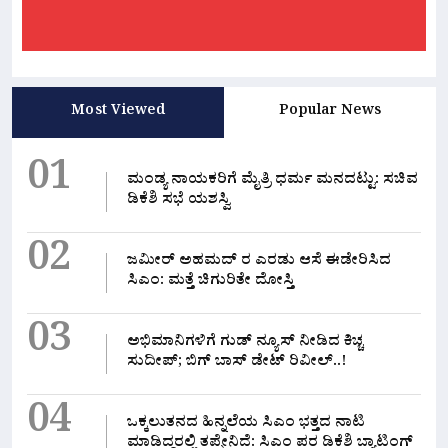
Most Viewed
Popular News
01
ಮಂಡ್ಯ ನಾಯಕರಿಗೆ ಮೈತ್ರಿ ಧರ್ಮ ಮನದಟ್ಟು: ಸಚಿವ
ಡಿಕೆಶಿ ಸಭೆ ಯಶಸ್ವಿ
02
ಜಮೀರ್ ಅಹಮದ್ ರ ಎರಡು ಆಸೆ ಈಡೇರಿಸಿದ
ಸಿಎಂ: ಮತ್ತೆ ಚಿಗುರಿತೇ ದೋಸ್ತಿ
03
ಅಭಿಮಾನಿಗಳಿಗೆ ಗುಡ್ ನ್ಯೂಸ್ ನೀಡಿದ ಕಿಚ್ಚ
ಸುದೀಪ್; ಬಿಗ್ ಬಾಸ್ ಡೇಟ್ ರಿವೀಲ್..!
04
ಒಕ್ಕಲುತನದ ಹಿನ್ನಲೆಯ ಸಿಎಂ ಭತ್ತದ ನಾಟಿ
ಮಾಡಿದ್ದರಲ್ಲಿ‌ ತಪ್ಪೇನಿದೆ: ಸಿಎಂ ಪರ ಡಿಕೆಶಿ ಬ್ಯಾಟಿಂಗ್