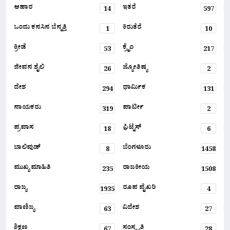
ಆಹಾರ
ಇತರೆ
14
597
ಒಂದು ಕನಸಿನ ಬೆನ್ನತ್ತಿ
ಕಿರುತೆರೆ
1
10
ಕ್ರೀಡೆ
ಕ್ರೈಂ
53
217
ಜೀವನ ಶೈಲಿ
ಜ್ಯೋತಿಷ್ಯ
26
2
ದೇಶ
ಧಾರ್ಮಿಕ
294
131
ನಾಯಕರು
ಪಾರ್ಟೀ
319
2
ಪ್ರವಾಸ
ಫ಼ಿಟ್ನೆಸ್
18
6
ಬಾಲಿವುಡ್
ಬೆಂಗಳೂರು
8
1458
ಮುಖ್ಯ ಮಾಹಿತಿ
ರಾಜಕೀಯ
235
1508
ರಾಜ್ಯ
ರೂಪ ವೈಖರಿ
1935
4
ವಾಣಿಜ್ಯ
ವಿದೇಶ
63
27
ಶಿಕ್ಷಣ
ಸಂಸ್ಕೃತಿ