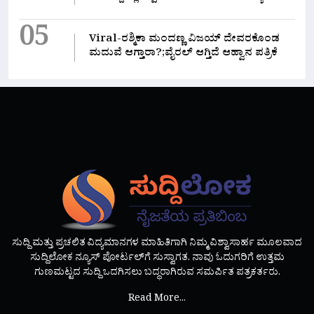
05
Viral-ರಶ್ಮಿಕಾ ಮಂದಣ್ಣ ವಿಜಯ್ ದೇವರಕೊಂಡ
ಮದುವೆ ಆಗ್ತಾರಾ?;ವೈರಲ್ ಆಗ್ತಿದೆ ಆಹ್ವಾನ ಪತ್ರಿಕೆ
ಸುದ್ದಿ ಮತ್ತು ಪ್ರಚಲಿತ ವಿದ್ಯಮಾನಗಳ ಮಾಹಿತಿಗಾಗಿ ನಿಮ್ಮ ವಿಶ್ವಾಸಾರ್ಹ ಮೂಲವಾದ
ಸುದ್ದಿಲೋಕ ನ್ಯೂಸ್ ಪೋರ್ಟಲ್‌ಗೆ ಸುಸ್ವಾಗತ. ನಾವು ಓದುಗರಿಗೆ ಉತ್ತಮ
ಗುಣಮಟ್ಟದ ಸುದ್ದಿ ಒದಗಿಸಲು ಬದ್ಧರಾಗಿರುವ ಸಮರ್ಪಿತ ಪತ್ರಕರ್ತರು.
Read More...