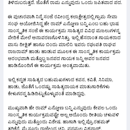
ತಿಳಿದುಬರುತ್ತದೆ. ಜೊತೆಗೆ ರಾಮ ಎನ್ನುವುದು ಒಂದು ಜಪಿತವಾದ ಪದ.
ಈ ವುಚಾರವಾಗಿ ನಿನ್ನೆ ಸಂಜೆ ರವೀಂದ್ರ ಕಲಾಕ್ಷೇತ್ರದಲ್ಲಿ ಗ್ರಾಮ‌ ಸೇವಾ
ಸಂಘ ಆಯೋಜಿಸಿದ್ದ ಹೇ ರಾಮ್ ಎನ್ನೋಣ ಬನ್ನಿ ಎಂಬ ಬಹು ಭಾಷ
ಸಾಂಸ್ಕೃತಿಕ ಸಂಜೆ ಈ ಕಾರ್ಯಕ್ರಮ ಸಾಹಿತ್ಯದ ವಿವಿಧ ಮಜಲುಗಳನ್ನ
ವೇದಿಕೆ ಮೇಲೆ ಅನಾವರಣಗೊಳಿಸಿತ್ತು. ಇಲ್ಲಿ ಹೆಸರಾಂತ ಗಾಯಕರಾದ
ವಾಸು ದೀಕ್ಷಿತ್ ಹಾಗೂ ಬಿಂದು ಮಾಲಿನಿ ಇವರು ರಘುಪತಿ ರಾಘವ
ರಾಜರಾಮ್ ಹಾಡು ಹಾಡುವ ಮೂಲಕ ಈ ಸಾಂಸ್ಕೃತಿಕ ಕಾರ್ಯಕ್ರಮ
ಆರಂಭವಾಗಿ ಮತ್ತೊಬ್ಬ ಜನಪದ ಗಾಯಕ ಜನ್ನಿ ಅವರ ಜನಪದ
ಹಾಡಿನೊಂದಿಗೆ ಈ ಕಾರ್ಯಕ್ರಮ ಅಂತ್ಯವಾಯಿತು.
ಇಲ್ಲಿ ಕನ್ನಡ ಸಾಹಿತ್ಯದ ಬಹುಮಖಗಳಾದ ಕವನ, ಕವಿತೆ, ಸಿನಿಮಾ,
ಹಾಡು, ಜೊತೆಗೆ ಒಂದಷ್ಟು ಸಾಹಿತ್ಯದಾಯಕ ಮಾತುಗಾರಿಕೆಗಳು
ಕೇಳುಗರನ್ನ ಹಿಡಿದಿಟ್ಟುಕೊಳ್ಳುವಂತೆ ಮಾಡಿದ್ದವು.
ಮುಖ್ಯವಾಗಿ ಹೇ ರಾಮ್ ಎನ್ನೋಣ ಬನ್ನಿ ಎನ್ನುವುದು ಕೇವಲ ಒಂದು
ಸಾಂಸ್ಕೃತಿಕ ಕಾರ್ಯಕ್ರಮವಷ್ಟೇ ಅಲ್ಲ ಅದೊಂದು ರೀತಿಯ ಚಳುವಳಿ
ಎನ್ನುವುದು ಮತ್ತೊಂದು ವಿಶೇಷ. ಹಾಗಾಗಿ ಇಲ್ಲಿ ಪ್ರೊ.ರಹಮತ್
ತರಿಕೆರೆ, ಮೈಸೂರು ರಾಜೇಂದ್ರ ಚನ್ನಿ, ವನಮಲ ವಿಶ್ವನಾಥ್,