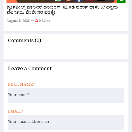
ವೈಟ್‌ಫೀಲ್ಡ್ ಪೊಲೀಸ್ ಹಂಟಿಂಗ್: 62 ಕಡೆ ಹಠಾತ್ ದಾಳಿ, 37 ಅಕ್ರಮ
ಪ
ವಲಸಿಗರು ಪೊಲೀಸರ ವಶಕ್ಕೆ!
A
August 8, 2026
0 Likes
Comments (0)
Leave
a Comment
FULL NAME*
EMAIL*