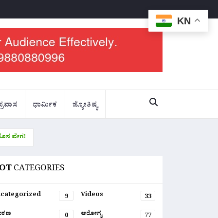
KN
ಪ್ರವಾಸ
ಧಾರ್ಮಿಕ
ಜ್ಯೋತಿಷ್ಯ
 ಹೊಸ ವೇಗ!
OT
CATEGORIES
categorized
Videos
9
33
ಂಕಣ
ಆರೋಗ್ಯ
0
77