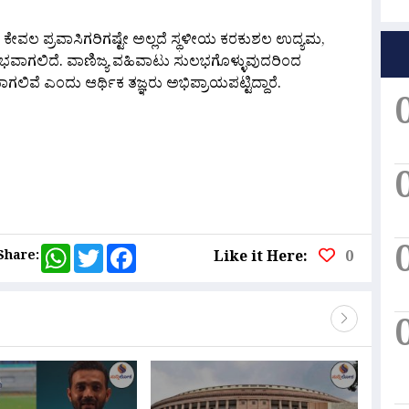
ವಲ ಪ್ರವಾಸಿಗರಿಗಷ್ಟೇ ಅಲ್ಲದೆ ಸ್ಥಳೀಯ ಕರಕುಶಲ ಉದ್ಯಮ,
ಭವಾಗಲಿದೆ. ವಾಣಿಜ್ಯ ವಹಿವಾಟು ಸುಲಭಗೊಳ್ಳುವುದರಿಂದ
ಿವೆ ಎಂದು ಆರ್ಥಿಕ ತಜ್ಞರು ಅಭಿಪ್ರಾಯಪಟ್ಟಿದ್ದಾರೆ.
are
WhatsApp
Twitter
Facebook
Share:
Like it Here:
0