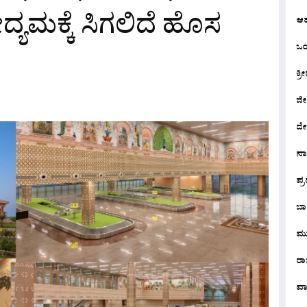
್ಯಮಕ್ಕೆ ಸಿಗಲಿದೆ ಹೊಸ
ಆ
ಒಂದ
ಕ್ರೀ
ಜೀ
ದೇ
ನ
ಪ್
ಬಾ
ಮು
ರಾಜ
ವಾ