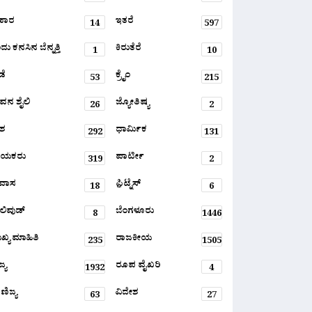
ಹಾರ
ಇತರೆ
14
597
ು ಕನಸಿನ ಬೆನ್ನತ್ತಿ
ಕಿರುತೆರೆ
1
10
ಡೆ
ಕ್ರೈಂ
53
215
ವನ ಶೈಲಿ
ಜ್ಯೋತಿಷ್ಯ
26
2
ಶ
ಧಾರ್ಮಿಕ
292
131
ಾಯಕರು
ಪಾರ್ಟೀ
319
2
ರವಾಸ
ಫ಼ಿಟ್ನೆಸ್
18
6
ಲಿವುಡ್
ಬೆಂಗಳೂರು
8
1446
ಖ್ಯ ಮಾಹಿತಿ
ರಾಜಕೀಯ
235
1505
್ಯ
ರೂಪ ವೈಖರಿ
1932
4
ಣಿಜ್ಯ
ವಿದೇಶ
63
27