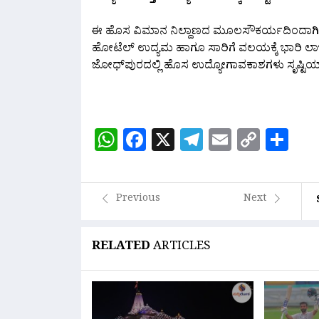
ಈ ಹೊಸ ವಿಮಾನ ನಿಲ್ದಾಣದ ಮೂಲಸೌಕರ್ಯದಿಂದಾಗಿ ಕೇ
ಹೋಟೆಲ್ ಉದ್ಯಮ ಹಾಗೂ ಸಾರಿಗೆ ವಲಯಕ್ಕೆ ಭಾರಿ ಲಾ
ಜೋಧ್‌ಪುರದಲ್ಲಿ ಹೊಸ ಉದ್ಯೋಗಾವಕಾಶಗಳು ಸೃಷ್ಟಿಯಾಗಲ
WhatsApp
Facebook
X
Telegram
Email
Copy
Sh
Link
Previous
Next
RELATED
ARTICLES