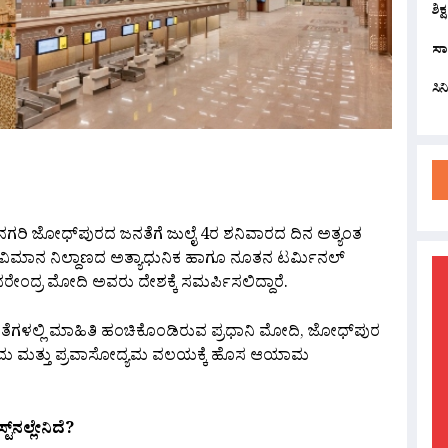
ಶಿಕ
ಸಾ
ಸಿ
are
ಕ ನಗರಿ ಜೋಧ್‌ಪುರದ ಜನತೆಗೆ ಜುಲೈ 4ರ ಶನಿವಾರದ ದಿನ ಅತ್ಯಂತ
 ವಿಮಾನ ನಿಲ್ದಾಣದ ಅತ್ಯಾಧುನಿಕ ಹಾಗೂ ನೂತನ ಟರ್ಮಿನಲ್
ರೇಂದ್ರ ಮೋದಿ ಅವರು ದೇಶಕ್ಕೆ ಸಮರ್ಪಿಸಲಿದ್ದಾರೆ.
ಗಳಲ್ಲಿ ಮಾಹಿತಿ ಹಂಚಿಕೊಂಡಿರುವ ಪ್ರಧಾನಿ ಮೋದಿ, ಜೋಧ್‌ಪುರ
್ಯಮ ಮತ್ತು ಪ್ರವಾಸೋದ್ಯಮ ವಲಯಕ್ಕೆ ಹೊಸ ಆಯಾಮ
ನಲ್ಲೇನಿದೆ?