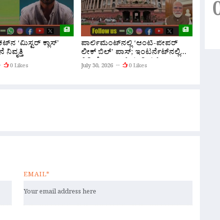
ಪಾರ್ಲಿಮೆಂಟ್‌ನಲ್ಲಿ ‘ಆಂಟಿ-ಪೇಪರ್
ಟ್‌ನ ‘ಮಿಸ್ಟರ್ ಕ್ಲಾಸ್’
ಪೇಪರ್
ಲೀಕ್ ಬಿಲ್’ ಪಾಸ್; ಇಂಟರ್ನೆಟ್‌ನಲ್ಲಿ
 ನಿವೃತ್ತಿ
ಲೋಕಸಭ
ವಿಡಿಯೋ ಡ್ರಾಪ್ ಮಾಡಿದ ಪಿಎಂ
‘ಪರೀಕ್
July 30, 2026
0 Likes
0 Likes
July 30,
ಮೋದಿ!
EMAIL*