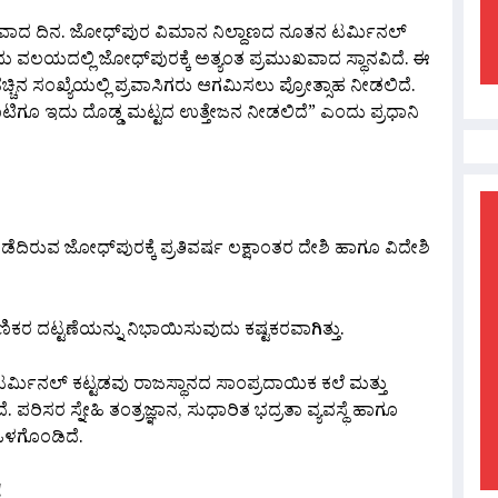
ೇಷವಾದ ದಿನ. ಜೋಧ್‌ಪುರ ವಿಮಾನ ನಿಲ್ದಾಣದ ನೂತನ ಟರ್ಮಿನಲ್
ಮ ವಲಯದಲ್ಲಿ ಜೋಧ್‌ಪುರಕ್ಕೆ ಅತ್ಯಂತ ಪ್ರಮುಖವಾದ ಸ್ಥಾನವಿದೆ. ಈ
ಚಿನ ಸಂಖ್ಯೆಯಲ್ಲಿ ಪ್ರವಾಸಿಗರು ಆಗಮಿಸಲು ಪ್ರೋತ್ಸಾಹ ನೀಡಲಿದೆ.
ಾಟಿಗೂ ಇದು ದೊಡ್ಡ ಮಟ್ಟದ ಉತ್ತೇಜನ ನೀಡಲಿದೆ” ಎಂದು ಪ್ರಧಾನಿ
ಿ ಪಡೆದಿರುವ ಜೋಧ್‌ಪುರಕ್ಕೆ ಪ್ರತಿವರ್ಷ ಲಕ್ಷಾಂತರ ದೇಶಿ ಹಾಗೂ ವಿದೇಶಿ
ಾಣಿಕರ ದಟ್ಟಣೆಯನ್ನು ನಿಭಾಯಿಸುವುದು ಕಷ್ಟಕರವಾಗಿತ್ತು.
ಟರ್ಮಿನಲ್ ಕಟ್ಟಡವು ರಾಜಸ್ಥಾನದ ಸಾಂಪ್ರದಾಯಿಕ ಕಲೆ ಮತ್ತು
. ಪರಿಸರ ಸ್ನೇಹಿ ತಂತ್ರಜ್ಞಾನ, ಸುಧಾರಿತ ಭದ್ರತಾ ವ್ಯವಸ್ಥೆ ಹಾಗೂ
 ಒಳಗೊಂಡಿದೆ.
!