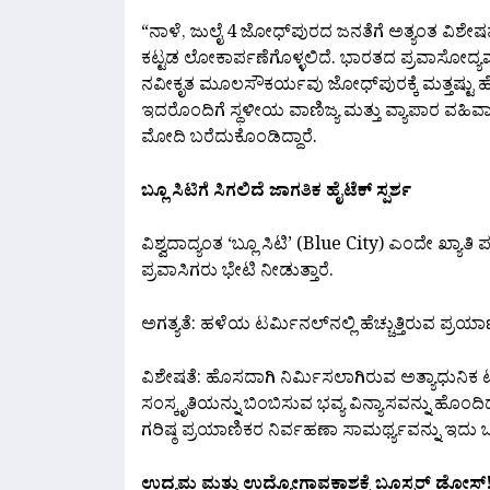
“ನಾಳೆ, ಜುಲೈ 4 ಜೋಧ್‌ಪುರದ ಜನತೆಗೆ ಅತ್ಯಂತ ವಿಶ
ಕಟ್ಟಡ ಲೋಕಾರ್ಪಣೆಗೊಳ್ಳಲಿದೆ. ಭಾರತದ ಪ್ರವಾಸೋದ್ಯ
ನವೀಕೃತ ಮೂಲಸೌಕರ್ಯವು ಜೋಧ್‌ಪುರಕ್ಕೆ ಮತ್ತಷ್ಟು ಹೆಚ್
ಇದರೊಂದಿಗೆ ಸ್ಥಳೀಯ ವಾಣಿಜ್ಯ ಮತ್ತು ವ್ಯಾಪಾರ ವಹಿವ
ಮೋದಿ ಬರೆದುಕೊಂಡಿದ್ದಾರೆ.
ಬ್ಲೂ ಸಿಟಿಗೆ ಸಿಗಲಿದೆ ಜಾಗತಿಕ ಹೈಟೆಕ್ ಸ್ಪರ್ಶ
ವಿಶ್ವದಾದ್ಯಂತ ‘ಬ್ಲೂ ಸಿಟಿ’ (Blue City) ಎಂದೇ ಖ್ಯಾತ
ಪ್ರವಾಸಿಗರು ಭೇಟಿ ನೀಡುತ್ತಾರೆ.
ಅಗತ್ಯತೆ: ಹಳೆಯ ಟರ್ಮಿನಲ್‌ನಲ್ಲಿ ಹೆಚ್ಚುತ್ತಿರುವ ಪ್ರಯ
ವಿಶೇಷತೆ: ಹೊಸದಾಗಿ ನಿರ್ಮಿಸಲಾಗಿರುವ ಅತ್ಯಾಧುನಿಕ 
ಸಂಸ್ಕೃತಿಯನ್ನು ಬಿಂಬಿಸುವ ಭವ್ಯ ವಿನ್ಯಾಸವನ್ನು ಹೊಂದಿದೆ
ಗರಿಷ್ಠ ಪ್ರಯಾಣಿಕರ ನಿರ್ವಹಣಾ ಸಾಮರ್ಥ್ಯವನ್ನು ಇದು
ಉದ್ಯಮ ಮತ್ತು ಉದ್ಯೋಗಾವಕಾಶಕ್ಕೆ ಬೂಸ್ಟರ್ ಡೋಸ್