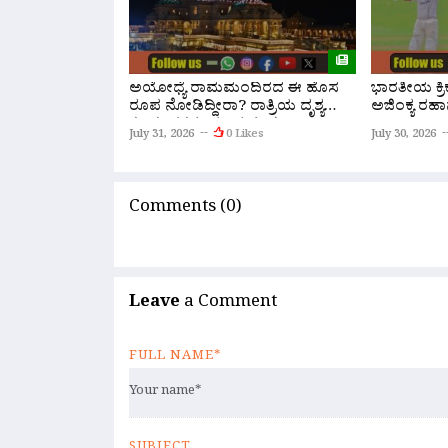
ಅಯೋಧ್ಯೆ ರಾಮಮಂದಿರದ ಈ ಹೊಸ
ಭಾರತೀಯ ಕ್ರಿಕೆ
ರೂಪ ನೋಡಿದ್ದೀರಾ? ರಾತ್ರಿಯ ದೃಶ್ಯ
ಅಜಿಂಕ್ಯ ರಹಾನೆ
ಕಂಡು ಭಕ್ತರು ಮಂತ್ರಮುಗ್ಧ!
July 31, 2026
0 Likes
July 30, 2026
Comments (0)
Leave
a Comment
FULL NAME*