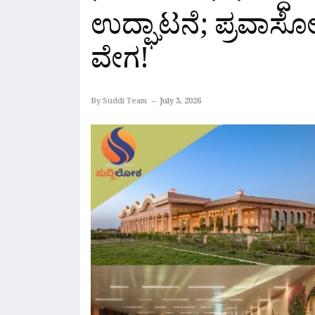
ಉದ್ಘಾಟನೆ; ಪ್ರವಾಸೋದ
ವೇಗ!
By Suddi Team
July 3, 2026