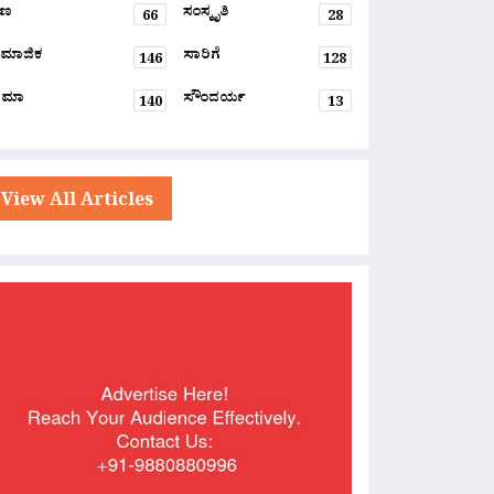
್ಷಣ
ಸಂಸ್ಕೃತಿ
66
28
ಮಾಜಿಕ
ಸಾರಿಗೆ
146
128
ನಿಮಾ
ಸೌಂದರ್ಯ
140
13
View All Articles