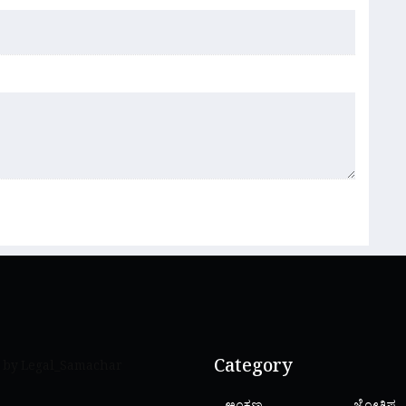
Category
 by Legal_Samachar