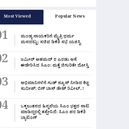
Most Viewed
Popular News
01
ಮಂಡ್ಯ ನಾಯಕರಿಗೆ ಮೈತ್ರಿ ಧರ್ಮ
ಮನದಟ್ಟು: ಸಚಿವ ಡಿಕೆಶಿ ಸಭೆ ಯಶಸ್ವಿ
02
ಜಮೀರ್ ಅಹಮದ್ ರ ಎರಡು ಆಸೆ
ಈಡೇರಿಸಿದ ಸಿಎಂ: ಮತ್ತೆ ಚಿಗುರಿತೇ ದೋಸ್ತಿ
03
ಅಭಿಮಾನಿಗಳಿಗೆ ಗುಡ್ ನ್ಯೂಸ್ ನೀಡಿದ ಕಿಚ್ಚ
ಸುದೀಪ್; ಬಿಗ್ ಬಾಸ್ ಡೇಟ್ ರಿವೀಲ್..!
04
ಒಕ್ಕಲುತನದ ಹಿನ್ನಲೆಯ ಸಿಎಂ ಭತ್ತದ ನಾಟಿ
ಮಾಡಿದ್ದರಲ್ಲಿ‌ ತಪ್ಪೇನಿದೆ: ಸಿಎಂ ಪರ ಡಿಕೆಶಿ
ಬ್ಯಾಟಿಂಗ್