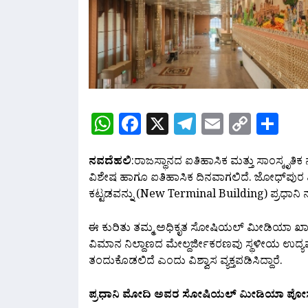
WhatsApp
Facebook
X
Telegram
Email
Copy
Sh
Link
ನವದೆಹಲಿ
:ರಾಜಸ್ಥಾನದ ಐತಿಹಾಸಿಕ ಮತ್ತು ಸಾಂಸ್ಕೃತಿ
ವಿಶೇಷ ಹಾಗೂ ಐತಿಹಾಸಿಕ ದಿನವಾಗಲಿದೆ. ಜೋಧ್‌ಪುರ
ಕಟ್ಟಡವನ್ನು (New Terminal Building) ಪ್ರಧಾನಿ ನ
ಈ ಕುರಿತು ತಮ್ಮ ಅಧಿಕೃತ ಸೋಷಿಯಲ್ ಮೀಡಿಯಾ ಖಾತೆ
ವಿಮಾನ ನಿಲ್ದಾಣದ ಮೇಲ್ದರ್ಜೀಕರಣವು ಸ್ಥಳೀಯ ಉದ
ತಂದುಕೊಡಲಿದೆ ಎಂದು ವಿಶ್ವಾಸ ವ್ಯಕ್ತಪಡಿಸಿದ್ದಾರೆ.
ಪ್ರಧಾನಿ ಮೋದಿ ಅವರ ಸೋಷಿಯಲ್ ಮೀಡಿಯಾ ಪೋಸ್ಟ್‌