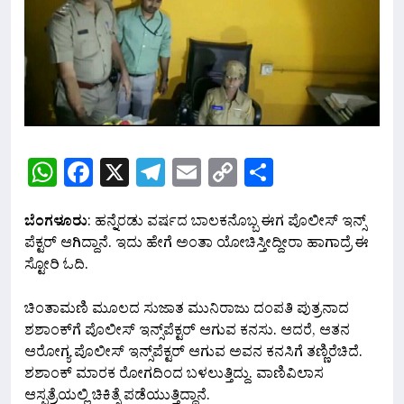
WhatsApp
Facebook
X
Telegram
Email
Copy
Share
Link
ಬೆಂಗಳೂರು
: ಹನ್ನೆರಡು ವರ್ಷದ ಬಾಲಕನೊಬ್ಬ ಈಗ ಪೊಲೀಸ್ ಇನ್ಸ್
ಪೆಕ್ಟರ್ ಆಗಿದ್ದಾನೆ. ಇದು ಹೇಗೆ ಅಂತಾ ಯೋಚಿಸ್ತೀದ್ದೀರಾ ಹಾಗಾದ್ರೆ ಈ
ಸ್ಟೋರಿ ಓದಿ.
ಚಿಂತಾಮಣಿ ಮೂಲದ ಸುಜಾತ ಮುನಿರಾಜು ದಂಪತಿ ಪುತ್ರನಾದ
ಶಶಾಂಕ್‌ಗೆ ಪೊಲೀಸ್ ಇನ್ಸ್‌ಪೆಕ್ಟರ್ ಆಗುವ ಕನಸು. ಆದರೆ, ಆತನ
ಆರೋಗ್ಯ ಪೊಲೀಸ್ ಇನ್ಸ್‌ಪೆಕ್ಟರ್ ಆಗುವ ಅವನ ಕನಸಿಗೆ ತಣ್ಣಿರೆಚಿದೆ.
ಶಶಾಂಕ್ ಮಾರಕ ರೋಗದಿಂದ ಬಳಲುತ್ತಿದ್ದು. ವಾಣಿವಿಲಾಸ
ಆಸ್ಪತ್ರೆಯಲ್ಲಿ ಚಿಕಿತ್ಸೆ ಪಡೆಯುತ್ತಿದ್ದಾನೆ.