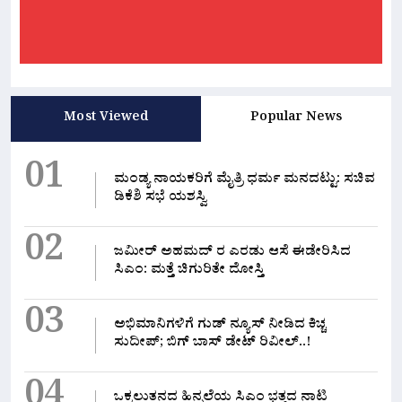
Most Viewed
Popular News
01
ಮಂಡ್ಯ ನಾಯಕರಿಗೆ ಮೈತ್ರಿ ಧರ್ಮ ಮನದಟ್ಟು: ಸಚಿವ
ಡಿಕೆಶಿ ಸಭೆ ಯಶಸ್ವಿ
02
ಜಮೀರ್ ಅಹಮದ್ ರ ಎರಡು ಆಸೆ ಈಡೇರಿಸಿದ
ಸಿಎಂ: ಮತ್ತೆ ಚಿಗುರಿತೇ ದೋಸ್ತಿ
03
ಅಭಿಮಾನಿಗಳಿಗೆ ಗುಡ್ ನ್ಯೂಸ್ ನೀಡಿದ ಕಿಚ್ಚ
ಸುದೀಪ್; ಬಿಗ್ ಬಾಸ್ ಡೇಟ್ ರಿವೀಲ್..!
04
ಒಕ್ಕಲುತನದ ಹಿನ್ನಲೆಯ ಸಿಎಂ ಭತ್ತದ ನಾಟಿ