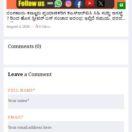
ಸ
ಬೆಂಗಳೂರು-ಕಣ್ಣೂರು ಪ್ರಯಾಣಿಕರಿಗೆ ಕೆಎಸ್‌ಆರ್‌ಟಿಸಿ ಸಿಹಿ ಸುದ್ದಿ: ಆಗಸ್ಟ್
ಸ
7 ರಿಂದ ಹೊಸ ಸ್ಲೀಪರ್ ಬಸ್ ಸಂಚಾರ ಆರಂಭ; ಇಲ್ಲಿದೆ ಸಮಯ, ದರದ
ಪಟ್ಟಿ!
A
August 4, 2026
0 Likes
Comments (0)
Leave
a Comment
FULL NAME*
EMAIL*