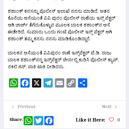
ಶಶಾಂಕ್ ಕನಸನ್ನು ಪೊಲೀಸ್ ಇಲಾಖೆ ನನಸು ಮಾಡಿದೆ. ಆತನ
ಕೊನೆಯ ಆಸೆಯಂತೆ ವಿವಿ ಪುರಂ ಪೊಲೀಸ್ ಠಾಣೆಯ ಇನ್ಸ್ ಪೆಕ್ಟರ್
ಆಗಿ ಚಾರ್ಜ್ ತೆಗೆದುಕೊಳ್ಳುವ ಮೂಲಕ ಬಾಲಕ ಶಶಾಂಕ್‌‌ನ ಆಸೆ
ಈಡೇರಿದೆ. ಸುಮಾರು ಒಂದು ಗಂಟೆ ಪೊಲೀಸ್ ಇನ್ಸ್ ಪೆಕ್ಟರ್ ಆಗಿ
ಶಶಾಂಕ್ ತಮ್ಮ ಕನಸು ನನಸು ಮಾಡಿಕೊಂಡಿದ್ದಾರೆ.
ಬಾಲಕನ ಆಸೆಯಂತೆ ವಿವಿಪುರಂ ಠಾಣೆ ಇನ್ಸ್‌ಪೆಕ್ಟರ್ ಟಿ.ಡಿ. ರಾಜು
ಬಾಲಕ ಶಶಾಂಕ್‌ನನ್ನ ಇನ್ಸ್‌ಪೆಕ್ಟರ್ ಚೇರ್ನಲ್ಲಿ ಕುರಿಸಿ ಪೊಲೀಸ್ ಕ್ಯಾಪ್,
ನಕಲಿ ಗನ್, ವಾಕಿ ಟಾಕಿ ನೀಡಿದರು.
WhatsApp
Facebook
X
Telegram
Email
Copy
Share
Link
Previous
Next
WhatsApp
Twitter
Facebook
Share:
Like it Here:
0