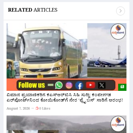
RELATED
ARTICLES
ವಿಮಾನ ಪ್ರಯಾಣಿಕರಿಗೆ ಕೆಎಸ್‌ಆರ್‌ಟಿಸಿ ಸಿಹಿ ಸುದ್ದಿ: ಕೆಂಪೇಗೌಡ
ನ
ಏರ್‌ಪೋರ್ಟ್‌ನಿಂದ ಕೋಯಿಕೋಡ್‌ಗೆ ನೇರ ‘ಫ್ಲೈ ಬಸ್’ ಸಾರಿಗೆ ಆರಂಭ!
ಅ
August 7, 2026
0 Likes
A