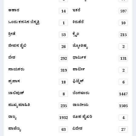
0
77
ಆಹಾರ
ಇತರೆ
14
597
ಒಂದು ಕನಸಿನ ಬೆನ್ನತ್ತಿ
ಕಿರುತೆರೆ
1
10
ಕ್ರೀಡೆ
ಕ್ರೈಂ
53
215
ಜೀವನ ಶೈಲಿ
ಜ್ಯೋತಿಷ್ಯ
26
2
ದೇಶ
ಧಾರ್ಮಿಕ
292
131
ನಾಯಕರು
ಪಾರ್ಟೀ
319
2
ಪ್ರವಾಸ
ಫ಼ಿಟ್ನೆಸ್
18
6
ಬಾಲಿವುಡ್
ಬೆಂಗಳೂರು
8
1447
ಮುಖ್ಯ ಮಾಹಿತಿ
ರಾಜಕೀಯ
235
1505
ರಾಜ್ಯ
ರೂಪ ವೈಖರಿ
1932
4
ವಾಣಿಜ್ಯ
ವಿದೇಶ
63
27