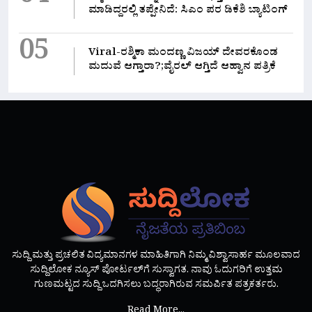
ಮಾಡಿದ್ದರಲ್ಲಿ‌ ತಪ್ಪೇನಿದೆ: ಸಿಎಂ ಪರ ಡಿಕೆಶಿ ಬ್ಯಾಟಿಂಗ್
05
Viral-ರಶ್ಮಿಕಾ ಮಂದಣ್ಣ ವಿಜಯ್ ದೇವರಕೊಂಡ
ಮದುವೆ ಆಗ್ತಾರಾ?;ವೈರಲ್ ಆಗ್ತಿದೆ ಆಹ್ವಾನ ಪತ್ರಿಕೆ
ಸುದ್ದಿ ಮತ್ತು ಪ್ರಚಲಿತ ವಿದ್ಯಮಾನಗಳ ಮಾಹಿತಿಗಾಗಿ ನಿಮ್ಮ ವಿಶ್ವಾಸಾರ್ಹ ಮೂಲವಾದ
ಸುದ್ದಿಲೋಕ ನ್ಯೂಸ್ ಪೋರ್ಟಲ್‌ಗೆ ಸುಸ್ವಾಗತ. ನಾವು ಓದುಗರಿಗೆ ಉತ್ತಮ
ಗುಣಮಟ್ಟದ ಸುದ್ದಿ ಒದಗಿಸಲು ಬದ್ಧರಾಗಿರುವ ಸಮರ್ಪಿತ ಪತ್ರಕರ್ತರು.
Read More...