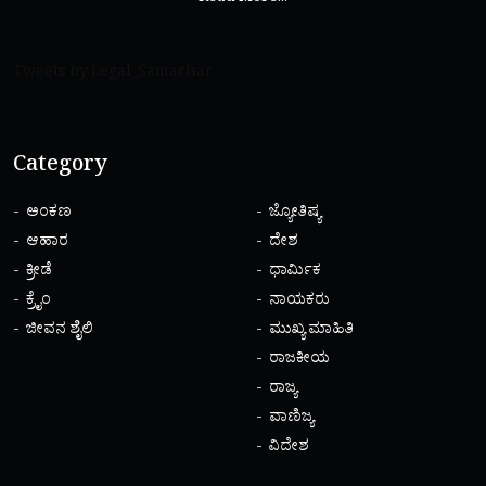
Tweets by Legal_Samachar
Category
ಅಂಕಣ
ಜ್ಯೋತಿಷ್ಯ
ಆಹಾರ
ದೇಶ
ಕ್ರೀಡೆ
ಧಾರ್ಮಿಕ
ಕ್ರೈಂ
ನಾಯಕರು
ಜೀವನ ಶೈಲಿ
ಮುಖ್ಯ ಮಾಹಿತಿ
ರಾಜಕೀಯ
ರಾಜ್ಯ
ವಾಣಿಜ್ಯ
ವಿದೇಶ