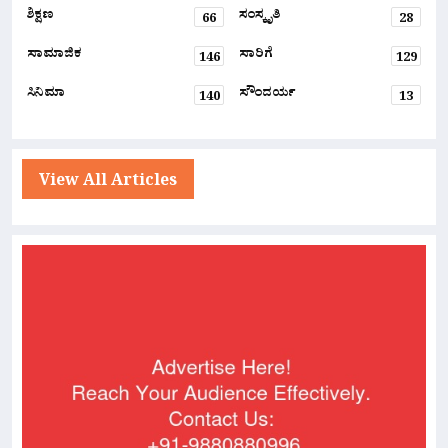
ಶಿಕ್ಷಣ
ಸಂಸ್ಕೃತಿ
66
28
ಸಾಮಾಜಿಕ
ಸಾರಿಗೆ
146
129
ಸಿನಿಮಾ
ಸೌಂದರ್ಯ
140
13
View All Articles