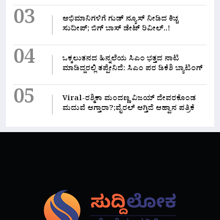
03
ಅಭಿಮಾನಿಗಳಿಗೆ ಗುಡ್ ನ್ಯೂಸ್ ನೀಡಿದ ಕಿಚ್ಚ
ಸುದೀಪ್; ಬಿಗ್ ಬಾಸ್ ಡೇಟ್ ರಿವೀಲ್..!
04
ಒಕ್ಕಲುತನದ ಹಿನ್ನಲೆಯ ಸಿಎಂ ಭತ್ತದ ನಾಟಿ
ಮಾಡಿದ್ದರಲ್ಲಿ‌ ತಪ್ಪೇನಿದೆ: ಸಿಎಂ ಪರ ಡಿಕೆಶಿ ಬ್ಯಾಟಿಂಗ್
05
Viral-ರಶ್ಮಿಕಾ ಮಂದಣ್ಣ ವಿಜಯ್ ದೇವರಕೊಂಡ
ಮದುವೆ ಆಗ್ತಾರಾ?;ವೈರಲ್ ಆಗ್ತಿದೆ ಆಹ್ವಾನ ಪತ್ರಿಕೆ