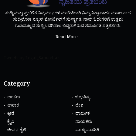
ಸುದ್ದಿ ಮತ್ತು ಪ್ರಚಲಿತ ವಿದ್ಯಮಾನಗಳ ಮಾಹಿತಿಗಾಗಿ ನಿಮ್ಮ ವಿಶ್ವಾಸಾರ್ಹ ಮೂಲವಾದ
ಸುದ್ದಿಲೋಕ ನ್ಯೂಸ್ ಪೋರ್ಟಲ್‌ಗೆ ಸುಸ್ವಾಗತ. ನಾವು ಓದುಗರಿಗೆ ಉತ್ತಮ
ಗುಣಮಟ್ಟದ ಸುದ್ದಿ ಒದಗಿಸಲು ಬದ್ಧರಾಗಿರುವ ಸಮರ್ಪಿತ ಪತ್ರಕರ್ತರು.
Read More...
Tweets by Legal_Samachar
Category
ಅಂಕಣ
ಜ್ಯೋತಿಷ್ಯ
ಆಹಾರ
ದೇಶ
ಕ್ರೀಡೆ
ಧಾರ್ಮಿಕ
ಕ್ರೈಂ
ನಾಯಕರು
ಜೀವನ ಶೈಲಿ
ಮುಖ್ಯ ಮಾಹಿತಿ