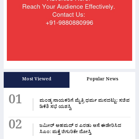
Most Viewed
Popular News
01
ಮಂಡ್ಯ ನಾಯಕರಿಗೆ ಮೈತ್ರಿ ಧರ್ಮ ಮನದಟ್ಟು: ಸಚಿವ
ಡಿಕೆಶಿ ಸಭೆ ಯಶಸ್ವಿ
02
ಜಮೀರ್ ಅಹಮದ್ ರ ಎರಡು ಆಸೆ ಈಡೇರಿಸಿದ
ಸಿಎಂ: ಮತ್ತೆ ಚಿಗುರಿತೇ ದೋಸ್ತಿ