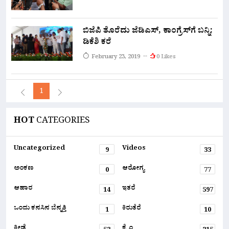
ಬಿಜೆಪಿ ತೊರೆದು ಜೆಡಿಎಸ್, ಕಾಂಗ್ರೆಸ್‍ಗೆ ಬನ್ನಿ:
ಡಿಕೆಶಿ ಕರೆ
February 23, 2019
0 Likes
1
HOT
CATEGORIES
Uncategorized
Videos
9
33
ಅಂಕಣ
ಆರೋಗ್ಯ
0
77
ಆಹಾರ
ಇತರೆ
14
597
ಒಂದು ಕನಸಿನ ಬೆನ್ನತ್ತಿ
ಕಿರುತೆರೆ
1
10
ಕ್ರೀಡೆ
ಕ್ರೈಂ