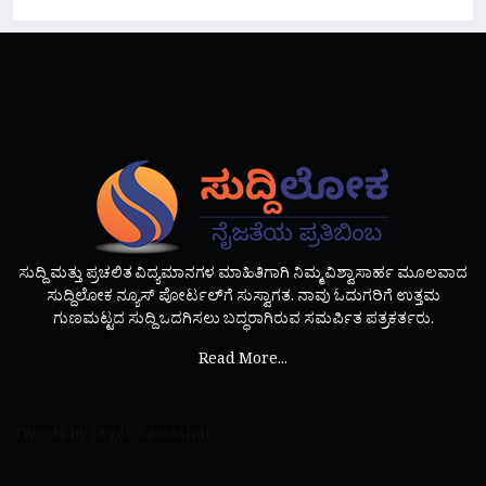
ಸುದ್ದಿ ಮತ್ತು ಪ್ರಚಲಿತ ವಿದ್ಯಮಾನಗಳ ಮಾಹಿತಿಗಾಗಿ ನಿಮ್ಮ ವಿಶ್ವಾಸಾರ್ಹ ಮೂಲವಾದ
ಸುದ್ದಿಲೋಕ ನ್ಯೂಸ್ ಪೋರ್ಟಲ್‌ಗೆ ಸುಸ್ವಾಗತ. ನಾವು ಓದುಗರಿಗೆ ಉತ್ತಮ
ಗುಣಮಟ್ಟದ ಸುದ್ದಿ ಒದಗಿಸಲು ಬದ್ಧರಾಗಿರುವ ಸಮರ್ಪಿತ ಪತ್ರಕರ್ತರು.
Read More...
Tweets by Legal_Samachar