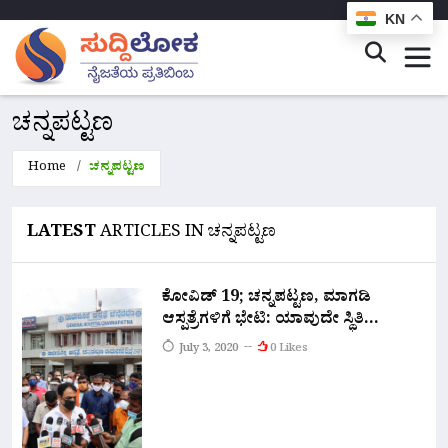
KN
ಚನ್ನಪಟ್ಟಣ
Home
ಚನ್ನಪಟ್ಟಣ
LATEST
ARTICLES IN ಚನ್ನಪಟ್ಟಣ
ಕೋವಿಡ್ 19; ಚನ್ನಪಟ್ಟಣ, ಮಾಗಡಿ
ಆಸ್ಪತ್ರೆಗಳಿಗೆ ಭೇಟಿ: ಯಾವುದೇ ಸ್ಥಿತಿ
ಎದುರಿಸಲು ಸನ್ನದ್ಧರಾಗಿರುವಂತೆ
July 3, 2020
0 Likes
ಅಧಿಕಾರಿಗಳಿಗೆ ಆದೇಶಿಸಿದ ಡಿಸಿಎಂ