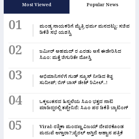
Most Viewed
Popular News
01
ಮಂಡ್ಯ ನಾಯಕರಿಗೆ ಮೈತ್ರಿ ಧರ್ಮ ಮನದಟ್ಟು: ಸಚಿವ
ಡಿಕೆಶಿ ಸಭೆ ಯಶಸ್ವಿ
02
ಜಮೀರ್ ಅಹಮದ್ ರ ಎರಡು ಆಸೆ ಈಡೇರಿಸಿದ
ಸಿಎಂ: ಮತ್ತೆ ಚಿಗುರಿತೇ ದೋಸ್ತಿ
03
ಅಭಿಮಾನಿಗಳಿಗೆ ಗುಡ್ ನ್ಯೂಸ್ ನೀಡಿದ ಕಿಚ್ಚ
ಸುದೀಪ್; ಬಿಗ್ ಬಾಸ್ ಡೇಟ್ ರಿವೀಲ್..!
04
ಒಕ್ಕಲುತನದ ಹಿನ್ನಲೆಯ ಸಿಎಂ ಭತ್ತದ ನಾಟಿ
ಮಾಡಿದ್ದರಲ್ಲಿ‌ ತಪ್ಪೇನಿದೆ: ಸಿಎಂ ಪರ ಡಿಕೆಶಿ ಬ್ಯಾಟಿಂಗ್
05
Viral-ರಶ್ಮಿಕಾ ಮಂದಣ್ಣ ವಿಜಯ್ ದೇವರಕೊಂಡ
ಮದುವೆ ಆಗ್ತಾರಾ?;ವೈರಲ್ ಆಗ್ತಿದೆ ಆಹ್ವಾನ ಪತ್ರಿಕೆ