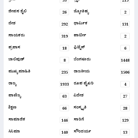
53
215
ಜೀವನ ಶೈಲಿ
ಜ್ಯೋತಿಷ್ಯ
26
2
ದೇಶ
ಧಾರ್ಮಿಕ
292
131
ನಾಯಕರು
ಪಾರ್ಟೀ
319
2
ಪ್ರವಾಸ
ಫ಼ಿಟ್ನೆಸ್
18
6
ಬಾಲಿವುಡ್
ಬೆಂಗಳೂರು
8
1448
ಮುಖ್ಯ ಮಾಹಿತಿ
ರಾಜಕೀಯ
235
1506
ರಾಜ್ಯ
ರೂಪ ವೈಖರಿ
1933
4
ವಾಣಿಜ್ಯ
ವಿದೇಶ
63
27
ಶಿಕ್ಷಣ
ಸಂಸ್ಕೃತಿ
66
28
ಸಾಮಾಜಿಕ
ಸಾರಿಗೆ
146
129
ಸಿನಿಮಾ
ಸೌಂದರ್ಯ
140
13