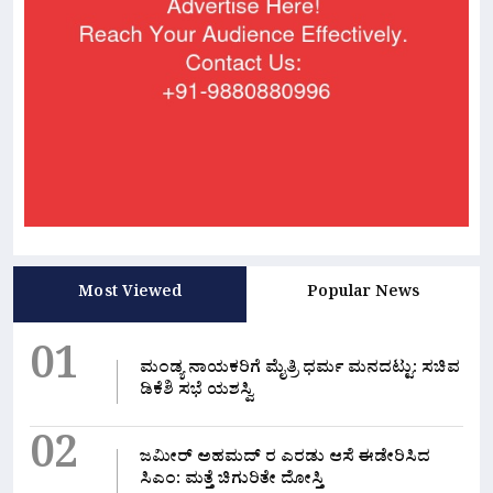
Most Viewed
Popular News
01
ಮಂಡ್ಯ ನಾಯಕರಿಗೆ ಮೈತ್ರಿ ಧರ್ಮ ಮನದಟ್ಟು: ಸಚಿವ
ಡಿಕೆಶಿ ಸಭೆ ಯಶಸ್ವಿ
02
ಜಮೀರ್ ಅಹಮದ್ ರ ಎರಡು ಆಸೆ ಈಡೇರಿಸಿದ
ಸಿಎಂ: ಮತ್ತೆ ಚಿಗುರಿತೇ ದೋಸ್ತಿ