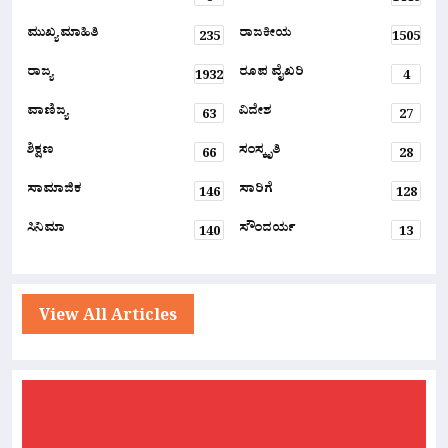
ಮುಖ್ಯ ಮಾಹಿತಿ
ರಾಜಕೀಯ
235
1505
ರಾಜ್ಯ
ರೂಪ ವೈಖರಿ
1932
4
ವಾಣಿಜ್ಯ
ವಿದೇಶ
63
27
ಶಿಕ್ಷಣ
ಸಂಸ್ಕೃತಿ
66
28
ಸಾಮಾಜಿಕ
ಸಾರಿಗೆ
146
128
ಸಿನಿಮಾ
ಸೌಂದರ್ಯ
140
13
View All Articles