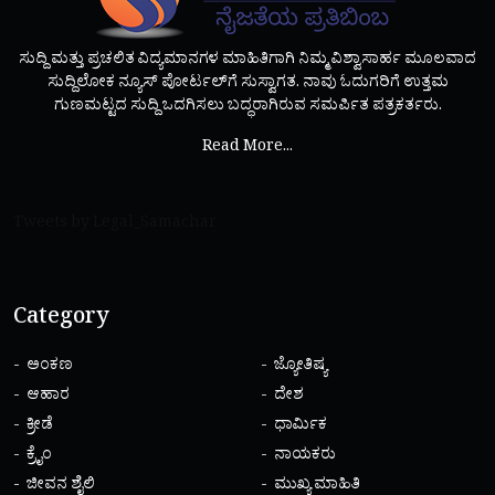
ಸುದ್ದಿ ಮತ್ತು ಪ್ರಚಲಿತ ವಿದ್ಯಮಾನಗಳ ಮಾಹಿತಿಗಾಗಿ ನಿಮ್ಮ ವಿಶ್ವಾಸಾರ್ಹ ಮೂಲವಾದ
ಸುದ್ದಿಲೋಕ ನ್ಯೂಸ್ ಪೋರ್ಟಲ್‌ಗೆ ಸುಸ್ವಾಗತ. ನಾವು ಓದುಗರಿಗೆ ಉತ್ತಮ
ಗುಣಮಟ್ಟದ ಸುದ್ದಿ ಒದಗಿಸಲು ಬದ್ಧರಾಗಿರುವ ಸಮರ್ಪಿತ ಪತ್ರಕರ್ತರು.
Read More...
Tweets by Legal_Samachar
Category
ಅಂಕಣ
ಜ್ಯೋತಿಷ್ಯ
ಆಹಾರ
ದೇಶ
ಕ್ರೀಡೆ
ಧಾರ್ಮಿಕ
ಕ್ರೈಂ
ನಾಯಕರು
ಜೀವನ ಶೈಲಿ
ಮುಖ್ಯ ಮಾಹಿತಿ