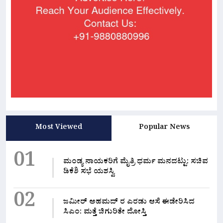
Most Viewed
Popular News
01
ಮಂಡ್ಯ ನಾಯಕರಿಗೆ ಮೈತ್ರಿ ಧರ್ಮ ಮನದಟ್ಟು: ಸಚಿವ
ಡಿಕೆಶಿ ಸಭೆ ಯಶಸ್ವಿ
02
ಜಮೀರ್ ಅಹಮದ್ ರ ಎರಡು ಆಸೆ ಈಡೇರಿಸಿದ
ಸಿಎಂ: ಮತ್ತೆ ಚಿಗುರಿತೇ ದೋಸ್ತಿ