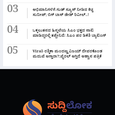
03
ಅಭಿಮಾನಿಗಳಿಗೆ ಗುಡ್ ನ್ಯೂಸ್ ನೀಡಿದ ಕಿಚ್ಚ
ಸುದೀಪ್; ಬಿಗ್ ಬಾಸ್ ಡೇಟ್ ರಿವೀಲ್..!
04
ಒಕ್ಕಲುತನದ ಹಿನ್ನಲೆಯ ಸಿಎಂ ಭತ್ತದ ನಾಟಿ
ಮಾಡಿದ್ದರಲ್ಲಿ‌ ತಪ್ಪೇನಿದೆ: ಸಿಎಂ ಪರ ಡಿಕೆಶಿ ಬ್ಯಾಟಿಂಗ್
05
Viral-ರಶ್ಮಿಕಾ ಮಂದಣ್ಣ ವಿಜಯ್ ದೇವರಕೊಂಡ
ಮದುವೆ ಆಗ್ತಾರಾ?;ವೈರಲ್ ಆಗ್ತಿದೆ ಆಹ್ವಾನ ಪತ್ರಿಕೆ