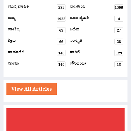
ಮುಖ್ಯ ಮಾಹಿತಿ
ರಾಜಕೀಯ
235
1506
ರಾಜ್ಯ
ರೂಪ ವೈಖರಿ
1933
4
ವಾಣಿಜ್ಯ
ವಿದೇಶ
63
27
ಶಿಕ್ಷಣ
ಸಂಸ್ಕೃತಿ
66
28
ಸಾಮಾಜಿಕ
ಸಾರಿಗೆ
146
129
ಸಿನಿಮಾ
ಸೌಂದರ್ಯ
140
13
View All Articles