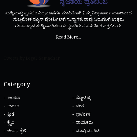
ಸುದ್ದಿ ಮತ್ತು ಪ್ರಚಲಿತ ವಿದ್ಯಮಾನಗಳ ಮಾಹಿತಿಗಾಗಿ ನಿಮ್ಮ ವಿಶ್ವಾಸಾರ್ಹ ಮೂಲವಾದ
ಸುದ್ದಿಲೋಕ ನ್ಯೂಸ್ ಪೋರ್ಟಲ್‌ಗೆ ಸುಸ್ವಾಗತ. ನಾವು ಓದುಗರಿಗೆ ಉತ್ತಮ
ಗುಣಮಟ್ಟದ ಸುದ್ದಿ ಒದಗಿಸಲು ಬದ್ಧರಾಗಿರುವ ಸಮರ್ಪಿತ ಪತ್ರಕರ್ತರು.
Read More...
Tweets by Legal_Samachar
Category
ಅಂಕಣ
ಜ್ಯೋತಿಷ್ಯ
ಆಹಾರ
ದೇಶ
ಕ್ರೀಡೆ
ಧಾರ್ಮಿಕ
ಕ್ರೈಂ
ನಾಯಕರು
ಜೀವನ ಶೈಲಿ
ಮುಖ್ಯ ಮಾಹಿತಿ