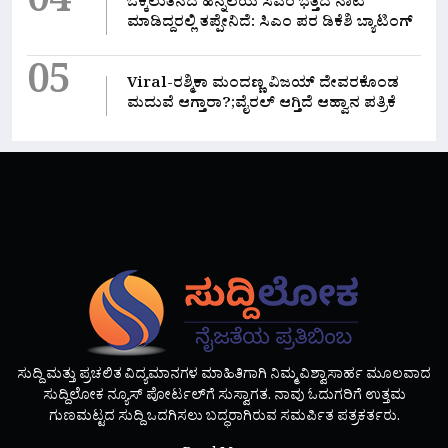
04
ಒಕ್ಕಲುತನದ ಹಿನ್ನಲೆಯ ಸಿಎಂ ಭತ್ತದ ನಾಟಿ
ಮಾಡಿದ್ದರಲ್ಲಿ‌ ತಪ್ಪೇನಿದೆ: ಸಿಎಂ ಪರ ಡಿಕೆಶಿ ಬ್ಯಾಟಿಂಗ್
05
Viral-ರಶ್ಮಿಕಾ ಮಂದಣ್ಣ ವಿಜಯ್ ದೇವರಕೊಂಡ
ಮದುವೆ ಆಗ್ತಾರಾ?;ವೈರಲ್ ಆಗ್ತಿದೆ ಆಹ್ವಾನ ಪತ್ರಿಕೆ
ಸುದ್ದಿ ಮತ್ತು ಪ್ರಚಲಿತ ವಿದ್ಯಮಾನಗಳ ಮಾಹಿತಿಗಾಗಿ ನಿಮ್ಮ ವಿಶ್ವಾಸಾರ್ಹ ಮೂಲವಾದ
ಸುದ್ದಿಲೋಕ ನ್ಯೂಸ್ ಪೋರ್ಟಲ್‌ಗೆ ಸುಸ್ವಾಗತ. ನಾವು ಓದುಗರಿಗೆ ಉತ್ತಮ
ಗುಣಮಟ್ಟದ ಸುದ್ದಿ ಒದಗಿಸಲು ಬದ್ಧರಾಗಿರುವ ಸಮರ್ಪಿತ ಪತ್ರಕರ್ತರು.