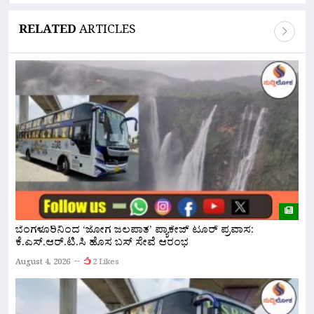
RELATED
ARTICLES
ಬೆಂಗಳೂರಿನಿಂದ ‘ಜೋಗ ಜಲಪಾತ’ ಪ್ಯಾಕೇಜ್ ಟೂರ್ ಪ್ರವಾಸ:
ನ
ಕೆ.ಎಸ್.ಆರ್.ಟಿ.ಸಿ ಹೊಸ ಬಸ್ ಸೇವೆ ಆರಂಭ
ಇ
August 4, 2026
2 Likes
A