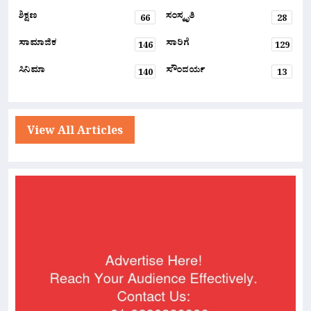
ಶಿಕ್ಷಣ
ಸಂಸ್ಕೃತಿ
66
28
ಸಾಮಾಜಿಕ
ಸಾರಿಗೆ
146
129
ಸಿನಿಮಾ
ಸೌಂದರ್ಯ
140
13
View All Articles