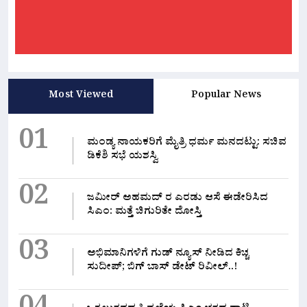
Most Viewed
Popular News
01
ಮಂಡ್ಯ ನಾಯಕರಿಗೆ ಮೈತ್ರಿ ಧರ್ಮ ಮನದಟ್ಟು: ಸಚಿವ
ಡಿಕೆಶಿ ಸಭೆ ಯಶಸ್ವಿ
02
ಜಮೀರ್ ಅಹಮದ್ ರ ಎರಡು ಆಸೆ ಈಡೇರಿಸಿದ
ಸಿಎಂ: ಮತ್ತೆ ಚಿಗುರಿತೇ ದೋಸ್ತಿ
03
ಅಭಿಮಾನಿಗಳಿಗೆ ಗುಡ್ ನ್ಯೂಸ್ ನೀಡಿದ ಕಿಚ್ಚ
ಸುದೀಪ್; ಬಿಗ್ ಬಾಸ್ ಡೇಟ್ ರಿವೀಲ್..!