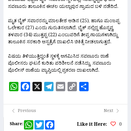
ಪರಿಣಾಮ ಇಬ್ಬರು ಬೈಕ್ ಸವಾರರು ಸ್ಥಳದಲ್ಲೇ ಸಾವನ್ನಪ್ಪಿದ ಘಟನೆ
ಸವಣೂರು ತಾಲೂಕಿನ ಈಚಲ ಯಲ್ಲಾಪುರ ಗ್ರಾಮದ ಬಳಿ ನಡೆದಿದೆ.
ಮೃತ ಬೈಕ್ ಸವಾರರನ್ನು ಮಾಲತೇಶ ಆಡಿನ (25), ಹಾಗೂ ಮಂಜಪ್ಪ
ಓಲೇಕಾರ (27) ಎಂದು ಗುರುತಿಸಲಾಗಿದೆ. ಬೈಕ್ ನಲ್ಲಿದ್ದ ಹೊನ್ನವ್ವ
ತಳವಾರ (34) ಮುತ್ತಪ್ಪ (22) ಎಂಬುವರಿಗೆ ತೀವ್ರ ಗಾಯಗಳಾಗಿದ್ದು
ತಾಲೂಕಿನ ಸರಕಾರಿ ಆಸ್ಪತ್ರೆಗೆ ದಾಖಲಿಸಿ ಚಿಕಿತ್ಸೆ ನೀಡಲಾಗುತ್ತದೆ.
ವಿಷಯ ತಿಳಿಯುತ್ತಿದ್ದಂತೆ ಸ್ಥಳಕ್ಕೆ ಆಗಮಿಸಿದ ಸವಣೂರು ಠಾಣೆ
ಪೊಲೀಸರು ಘಟನೆ ಕುರಿತು ಪರಿಶೀಲನೆ ನಡೆಸಿದ್ದು, ಸವಣೂರು
ಪೊಲೀಸ್ ಠಾಣೆಯ ವ್ಯಾಪ್ತಿಯಲ್ಲಿ ಪ್ರಕರಣ ದಾಖಲಾಗಿದೆ.
WhatsApp
Facebook
X
Telegram
Email
Copy
Share
Link
Previous
Next
WhatsApp
Twitter
Facebook
Share:
Like it Here:
0