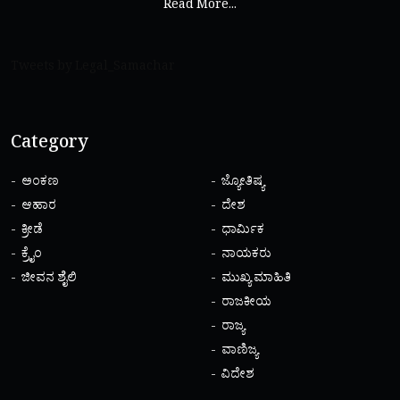
Read More...
Tweets by Legal_Samachar
Category
ಅಂಕಣ
ಜ್ಯೋತಿಷ್ಯ
ಆಹಾರ
ದೇಶ
ಕ್ರೀಡೆ
ಧಾರ್ಮಿಕ
ಕ್ರೈಂ
ನಾಯಕರು
ಜೀವನ ಶೈಲಿ
ಮುಖ್ಯ ಮಾಹಿತಿ
ರಾಜಕೀಯ
ರಾಜ್ಯ
ವಾಣಿಜ್ಯ
ವಿದೇಶ