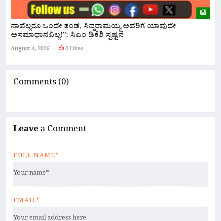
ರ
ನಾವೆಲ್ಲರೂ ಒಂದೇ ತಂಡ, ಸಿದ್ದರಾಮಯ್ಯ ಅವರಿಗೆ ಯಾವುದೇ
ಹ
ಅಸಮಾಧಾನವಿಲ್ಲ!”: ಸಿಎಂ ಡಿಕೆಶಿ ಸ್ಪಷ್ಟನೆ
A
August 4, 2026
0 Likes
Comments (0)
Leave
a Comment
FULL NAME*
EMAIL*