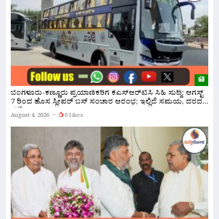
ಸ
ಬೆಂಗಳೂರು-ಕಣ್ಣೂರು ಪ್ರಯಾಣಿಕರಿಗೆ ಕೆಎಸ್‌ಆರ್‌ಟಿಸಿ ಸಿಹಿ ಸುದ್ದಿ: ಆಗಸ್ಟ್
ಸ
7 ರಿಂದ ಹೊಸ ಸ್ಲೀಪರ್ ಬಸ್ ಸಂಚಾರ ಆರಂಭ; ಇಲ್ಲಿದೆ ಸಮಯ, ದರದ
ಪಟ್ಟಿ!
A
August 4, 2026
0 Likes