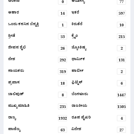
ಅಂಕಣ
ಆರೋಗ್ಯ
0
77
ಆಹಾರ
ಇತರೆ
14
597
ಒಂದು ಕನಸಿನ ಬೆನ್ನತ್ತಿ
ಕಿರುತೆರೆ
1
10
ಕ್ರೀಡೆ
ಕ್ರೈಂ
53
215
ಜೀವನ ಶೈಲಿ
ಜ್ಯೋತಿಷ್ಯ
26
2
ದೇಶ
ಧಾರ್ಮಿಕ
292
131
ನಾಯಕರು
ಪಾರ್ಟೀ
319
2
ಪ್ರವಾಸ
ಫ಼ಿಟ್ನೆಸ್
18
6
ಬಾಲಿವುಡ್
ಬೆಂಗಳೂರು
8
1447
ಮುಖ್ಯ ಮಾಹಿತಿ
ರಾಜಕೀಯ
235
1505
ರಾಜ್ಯ
ರೂಪ ವೈಖರಿ
1932
4
ವಾಣಿಜ್ಯ
ವಿದೇಶ
63
27