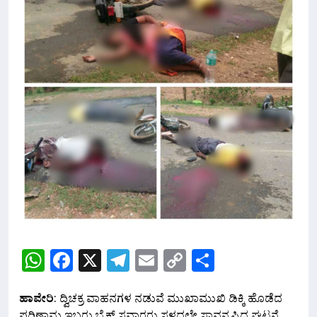
WhatsApp
Facebook
X
Telegram
Email
Copy
Share
Link
ಹಾವೇರಿ
: ದ್ವಿಚಕ್ರ ವಾಹನಗಳ ನಡುವೆ ಮುಖಾಮುಖಿ ಡಿಕ್ಕಿ ಹೊಡೆದ