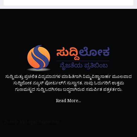
ಸುದ್ದಿ ಮತ್ತು ಪ್ರಚಲಿತ ವಿದ್ಯಮಾನಗಳ ಮಾಹಿತಿಗಾಗಿ ನಿಮ್ಮ ವಿಶ್ವಾಸಾರ್ಹ ಮೂಲವಾದ
ಸುದ್ದಿಲೋಕ ನ್ಯೂಸ್ ಪೋರ್ಟಲ್‌ಗೆ ಸುಸ್ವಾಗತ. ನಾವು ಓದುಗರಿಗೆ ಉತ್ತಮ
ಗುಣಮಟ್ಟದ ಸುದ್ದಿ ಒದಗಿಸಲು ಬದ್ಧರಾಗಿರುವ ಸಮರ್ಪಿತ ಪತ್ರಕರ್ತರು.
Read More...
Tweets by Legal_Samachar