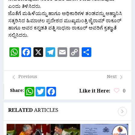
ಎಂದು ತಿಳಿಸಿದರು.
ಜೊತೆಗೆ ಮಹಿಳೆಯನ್ನು ಹಾಗೂ ಅಧಿಕಾರಿಗಳ ತಂಡವನ್ನು ಆಹ್ವಾನಿಸಿ
ಸತ್ಕರಿಸಿದ ಹಿಮಾಚಲ ಪ್ರದೇಶದ ಮುಖ್ಯಮಂತ್ರಿ ಜೈರಾಮ್ ಠಾಕೂರ್
ಹಾಗೂ ಅವರ ಕನ್ನಡತಿ ಪತ್ನಿ ಸಾಧನಾ ಠಾಕೂರ್ ಅವರಿಗೆ ಕ್ರತಜ್ಞತೆ
ಸಲ್ಲಿಸಿದರು.
WhatsApp
Facebook
X
Telegram
Email
Copy
Share
Link
Previous
Next
WhatsApp
Twitter
Facebook
Share:
Like it Here:
0
RELATED
ARTICLES