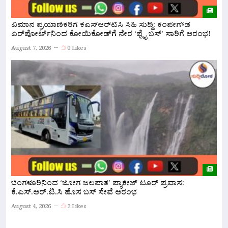
ವಿಮಾನ ಪ್ರಯಾಣಿಕರಿಗೆ ಕೆಎಸ್‌ಆರ್‌ಟಿಸಿ ಸಿಹಿ ಸುದ್ದಿ: ಕೆಂಪೇಗೌಡ
ಏರ್‌ಪೋರ್ಟ್‌ನಿಂದ ಕೋಯಿಕೋಡ್‌ಗೆ ನೇರ ‘ಫ್ಲೈ ಬಸ್’ ಸಾರಿಗೆ ಆರಂಭ!
ನ
ಅ
August 7, 2026
0 Likes
A
ಬೆಂಗಳೂರಿನಿಂದ ‘ಜೋಗ ಜಲಪಾತ’ ಪ್ಯಾಕೇಜ್ ಟೂರ್ ಪ್ರವಾಸ:
ಕೆ.ಎಸ್.ಆರ್.ಟಿ.ಸಿ ಹೊಸ ಬಸ್ ಸೇವೆ ಆರಂಭ
ನ
ಇ
August 4, 2026
2 Likes
A