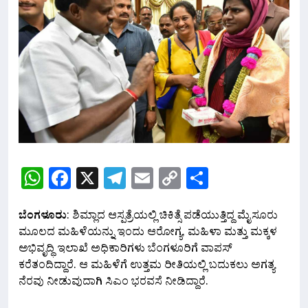
WhatsApp
Facebook
X
Telegram
Email
Copy
Share
Link
ಬೆಂಗಳೂರು
: ಶಿಮ್ಲಾದ ಆಸ್ಪತ್ರೆಯಲ್ಲಿ ಚಿಕಿತ್ಸೆ ಪಡೆಯುತ್ತಿದ್ದ ಮೈಸೂರು
ಮೂಲದ ಮಹಿಳೆಯನ್ನು ಇಂದು ಆರೋಗ್ಯ, ಮಹಿಳಾ ಮತ್ತು ಮಕ್ಕಳ
ಅಭಿವೃದ್ಧಿ ಇಲಾಖೆ ಅಧಿಕಾರಿಗಳು ಬೆಂಗಳೂರಿಗೆ ವಾಪಸ್
ಕರೆತಂದಿದ್ದಾರೆ. ಆ ಮಹಿಳೆಗೆ ಉತ್ತಮ ರೀತಿಯಲ್ಲಿ ಬದುಕಲು ಅಗತ್ಯ
ನೆರವು ನೀಡುವುದಾಗಿ ಸಿಎಂ ಭರವಸೆ ನೀಡಿದ್ದಾರೆ.