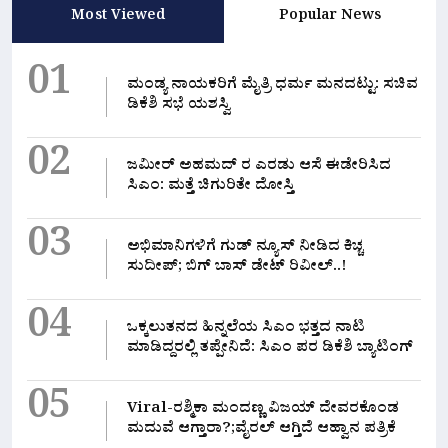
Most Viewed
Popular News
01
ಮಂಡ್ಯ ನಾಯಕರಿಗೆ ಮೈತ್ರಿ ಧರ್ಮ ಮನದಟ್ಟು: ಸಚಿವ
ಡಿಕೆಶಿ ಸಭೆ ಯಶಸ್ವಿ
02
ಜಮೀರ್ ಅಹಮದ್ ರ ಎರಡು ಆಸೆ ಈಡೇರಿಸಿದ
ಸಿಎಂ: ಮತ್ತೆ ಚಿಗುರಿತೇ ದೋಸ್ತಿ
03
ಅಭಿಮಾನಿಗಳಿಗೆ ಗುಡ್ ನ್ಯೂಸ್ ನೀಡಿದ ಕಿಚ್ಚ
ಸುದೀಪ್; ಬಿಗ್ ಬಾಸ್ ಡೇಟ್ ರಿವೀಲ್..!
04
ಒಕ್ಕಲುತನದ ಹಿನ್ನಲೆಯ ಸಿಎಂ ಭತ್ತದ ನಾಟಿ
ಮಾಡಿದ್ದರಲ್ಲಿ‌ ತಪ್ಪೇನಿದೆ: ಸಿಎಂ ಪರ ಡಿಕೆಶಿ ಬ್ಯಾಟಿಂಗ್
05
Viral-ರಶ್ಮಿಕಾ ಮಂದಣ್ಣ ವಿಜಯ್ ದೇವರಕೊಂಡ
ಮದುವೆ ಆಗ್ತಾರಾ?;ವೈರಲ್ ಆಗ್ತಿದೆ ಆಹ್ವಾನ ಪತ್ರಿಕೆ