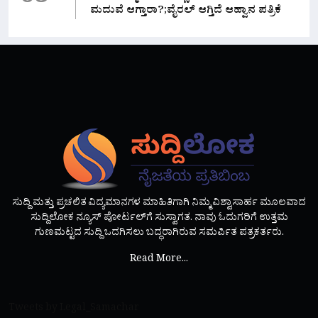
ಮದುವೆ ಆಗ್ತಾರಾ?;ವೈರಲ್ ಆಗ್ತಿದೆ ಆಹ್ವಾನ ಪತ್ರಿಕೆ
ಸುದ್ದಿ ಮತ್ತು ಪ್ರಚಲಿತ ವಿದ್ಯಮಾನಗಳ ಮಾಹಿತಿಗಾಗಿ ನಿಮ್ಮ ವಿಶ್ವಾಸಾರ್ಹ ಮೂಲವಾದ
ಸುದ್ದಿಲೋಕ ನ್ಯೂಸ್ ಪೋರ್ಟಲ್‌ಗೆ ಸುಸ್ವಾಗತ. ನಾವು ಓದುಗರಿಗೆ ಉತ್ತಮ
ಗುಣಮಟ್ಟದ ಸುದ್ದಿ ಒದಗಿಸಲು ಬದ್ಧರಾಗಿರುವ ಸಮರ್ಪಿತ ಪತ್ರಕರ್ತರು.
Read More...
Tweets by Legal_Samachar