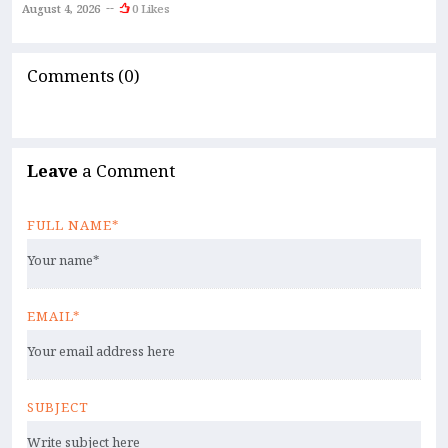
A
August 4, 2026
0 Likes
Comments (0)
Leave
a Comment
FULL NAME*
EMAIL*
SUBJECT