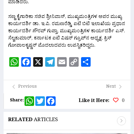
ಮಾಡಿದರು.
ಸಣ್ಣ ಕೈಗಾರಿಕಾ ಸಚಿವ ಶ್ರೀನಿವಾಸ್, ಮುಖ್ಯಮಂತ್ರಿಗಳ ಅಪರ ಮುಖ್ಯ
ಕಾರ್ಯದರ್ಶಿ ಡಾ. ಇ.ವಿ. ರಮಣರೆಡ್ಡಿ, ಐಟಿ ಬಿಟಿ ಇಲಾಖೆಯ ಪ್ರಧಾನ
ಕಾರ್ಯದರ್ಶಿ ಗೌರವ್ ಗುಪ್ತಾ, ಮುಖ್ಯಮಂತ್ರಿಗಳ ಕಾರ್ಯದರ್ಶಿ ಎಸ್.
ಸೆಲ್ವಕುಮಾರ್, ಕರ್ನಾಟಕ ಐಟಿ ವಿಷನ್ ಗ್ರೂಪ್‍ನ ಅಧ್ಯಕ್ಷ, ಕ್ರಿಸ್
ಗೋಪಾಲಕೃಷ್ಣನ್ ಮೊದಲಾದವರು ಉಪಸ್ಥಿತರಿದ್ದರು.
WhatsApp
Facebook
X
Telegram
Email
Copy
Share
Link
Previous
Next
WhatsApp
Twitter
Facebook
Share:
Like it Here:
0
RELATED
ARTICLES