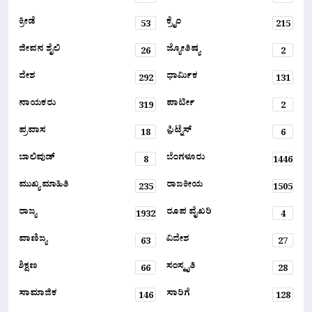
ಕ್ರೀಡೆ
ಕ್ರೈಂ
53
215
ಜೀವನ ಶೈಲಿ
ಜ್ಯೋತಿಷ್ಯ
26
2
ದೇಶ
ಧಾರ್ಮಿಕ
292
131
ನಾಯಕರು
ಪಾರ್ಟೀ
319
2
ಪ್ರವಾಸ
ಫ಼ಿಟ್ನೆಸ್
18
6
ಬಾಲಿವುಡ್
ಬೆಂಗಳೂರು
8
1446
ಮುಖ್ಯ ಮಾಹಿತಿ
ರಾಜಕೀಯ
235
1505
ರಾಜ್ಯ
ರೂಪ ವೈಖರಿ
1932
4
ವಾಣಿಜ್ಯ
ವಿದೇಶ
63
27
ಶಿಕ್ಷಣ
ಸಂಸ್ಕೃತಿ
66
28
ಸಾಮಾಜಿಕ
ಸಾರಿಗೆ
146
128