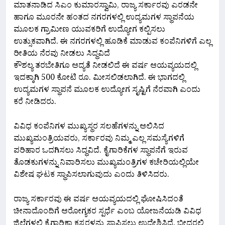
ಮಾತನಾಡಿದ ಸಿಎಂ ಕುಮಾರಸ್ವಾಮಿ, ರಾಜ್ಯ ಸರ್ಕಾರವು ಎರಡನೇ
ಹಾಗೂ ಮೂರನೇ ಹಂತದ ನಗರಗಳಲ್ಲಿ ಉದ್ಯಮಗಳ ಸ್ಥಾಪನೆಯ
ಮೂಲಕ ಗ್ರಾಮೀಣ ಯುವಕರಿಗೆ ಉದ್ಯೋಗ ಕಲ್ಪಿಸಲು
ಉತ್ಸುಕವಾಗಿದೆ. ಈ ನಗರಗಳಲ್ಲಿ ಹೂಡಿಕೆ ಮಾಡುವ ಕಂಪೆನಿಗಳಿಗೆ ಎಲ್ಲ
ರೀತಿಯ ನೆರವು ನೀಡಲು ಸಿದ್ಧವಿದೆ
ಕೌಶಲ್ಯ ತರಬೇತಿಗೂ ಆದ್ಯತೆ ನೀಡಲಿದೆ ಈ ವರ್ಷ ಆಯವ್ಯಯದಲ್ಲಿ
ಇದಕ್ಕಾಗಿ 500 ಕೋಟಿ ರೂ. ಮೀಸಲಿಡಲಾಗಿದೆ. ಈ ಭಾಗದಲ್ಲಿ
ಉದ್ಯಮಗಳ ಸ್ಥಾಪನೆ ಮೂಲಕ ಉದ್ಯೋಗ ಸೃಷ್ಟಿಗೆ ನೆರವಾಗಿ ಎಂದು
ಕರೆ ನೀಡಿದರು.
ವಿವಿಧ ಕಂಪೆನಿಗಳ ಮುಖ್ಯಸ್ಥರ ಸಲಹೆಗಳನ್ನು ಆಲಿಸಿದ
ಮುಖ್ಯಮಂತ್ರಿಯವರು, ಸರ್ಕಾರವು ನಿಮ್ಮ ಎಲ್ಲ ಸಮಸ್ಯೆಗಳಿಗೆ
ಪರಿಹಾರ ಒದಗಿಸಲು ಸಿದ್ಧವಿದೆ. ಕೈಗಾರಿಕೆಗಳ ಸ್ಥಾಪನೆಗೆ ಇರುವ
ತೊಡಕುಗಳನ್ನು ನಿವಾರಿಸಲು ಮುಖ್ಯಮಂತ್ರಿಗಳ ಕಚೇರಿಯಲ್ಲಿಯೇ
ವಿಶೇಷ ಘಟಕ ಸ್ಥಾಪಿಸಲಾಗುವುದು ಎಂದು ತಿಳಿಸಿದರು.
ರಾಜ್ಯ ಸರ್ಕಾರವು ಈ ವರ್ಷ ಆಯವ್ಯಯದಲ್ಲಿ ಘೋಷಿಸಿದಂತೆ
ಚೀನಾದೊಂದಿಗೆ ಆರೋಗ್ಯಕರ ಸ್ಪರ್ಧೆ ಎಂಬ ಯೋಜನೆಯಡಿ ವಿವಿಧ
ಜಿಲ್ಲೆಗಳಲ್ಲಿ ಕೈಗಾರಿಕಾ ಕ್ಲಸ್ಟರ್‍ಗಳನ್ನು ಸ್ಥಾಪಿಸಲು ಉದ್ದೇಶಿಸಿದೆ. ಬೀದರ್‍ನಲ್ಲಿ