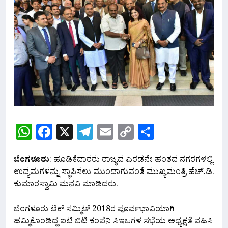
WhatsApp
Facebook
X
Telegram
Email
Copy
Share
Link
ಬೆಂಗಳೂರು
: ಹೂಡಿಕೆದಾರರು ರಾಜ್ಯದ ಎರಡನೇ ಹಂತದ ನಗರಗಳಲ್ಲಿ
ಉದ್ಯಮಗಳನ್ನು ಸ್ಥಾಪಿಸಲು ಮುಂದಾಗುವಂತೆ ಮುಖ್ಯಮಂತ್ರಿ ಹೆಚ್.ಡಿ.
ಕುಮಾರಸ್ವಾಮಿ ಮನವಿ ಮಾಡಿದರು.
ಬೆಂಗಳೂರು ಟೆಕ್ ಸಮ್ಮಿಟ್ 2018ರ ಪೂರ್ವಭಾವಿಯಾಗಿ
ಹಮ್ಮಿಕೊಂಡಿದ್ದ ಐಟಿ ಬಿಟಿ ಕಂಪೆನಿ ಸಿಇಒಗಳ ಸಭೆಯ ಅಧ್ಯಕ್ಷತೆ ವಹಿಸಿ