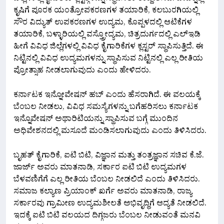
ಕೃಷಿಗೆ ಪೂರಕ ಯಂತ್ರೋಪಕರಣಗಳ ತಯಾರಿಕೆ, ಕಲಬುರಗಿಯಲ್ಲಿ
ಸೌರ ವಿದ್ಯುತ್ ಉಪಕರಣಗಳ ಉದ್ಯಮ, ಕೊಪ್ಪಳದಲ್ಲಿ ಆಟಿಕೆಗಳ
ತಯಾರಿಕೆ, ಬಳ್ಳಾರಿಯಲ್ಲಿ ವಸ್ತ್ರೋದ್ಯಮ, ಚಿತ್ರದುರ್ಗದಲ್ಲಿ ಎಲ್‍ಇಡಿ
ಹೀಗೆ ವಿವಿಧ ಜಿಲ್ಲೆಗಳಲ್ಲಿ ವಿವಿಧ ಕೈಗಾರಿಕೆಗಳ ಕ್ಲಸ್ಟರ್ ಸ್ಥಾಪಿಸುತ್ತಿದೆ. ಈ
ನಿಟ್ಟಿನಲ್ಲಿ ವಿವಿಧ ಉದ್ಯಮಗಳನ್ನು ಸ್ಥಾಪಿಸುವ ನಿಟ್ಟಿನಲ್ಲಿ ಎಲ್ಲ ರೀತಿಯ
ಪ್ರೋತ್ಸಾಹ ನೀಡಲಾಗುವುದು ಎಂದು ಹೇಳಿದರು.
ಕರ್ನಾಟಕ ಇನ್ನೋವೇಷನ್ ಹಬ್ ಎಂದು ಹೆಸರಾಗಿದೆ. ಈ ವಲಯಕ್ಕೆ
ಬೆಂಬಲ ನೀಡಲು, ವಿವಿಧ ಸಮಸ್ಯೆಗಳನ್ನು ಬಗೆಹರಿಸಲು ಕರ್ನಾಟಕ
ಇನ್ನೊವೇಷನ್ ಅಥಾರಿಟಿಯನ್ನು ಸ್ಥಾಪಿಸುವ ಬಗ್ಗೆ ಮುಂದಿನ
ಅಧಿವೇಶನದಲ್ಲಿ ಮಸೂದೆ ಮಂಡಿಸಲಾಗುವುದು ಎಂದು ತಿಳಿಸಿದರು.
ಬೃಹತ್ ಕೈಗಾರಿಕೆ, ಐಟಿ ಬಿಟಿ, ವಿಜ್ಞಾನ ಮತ್ತು ತಂತ್ರಜ್ಞಾನ ಸಚಿವ ಕೆ.ಜೆ.
ಜಾರ್ಜ್ ಅವರು ಮಾತನಾಡಿ, ಸರ್ಕಾರ ಐಟಿ ಬಿಟಿ ಉದ್ಯಮಗಳ
ಬೆಳವಣಿಗೆಗೆ ಎಲ್ಲ ರೀತಿಯ ಬೆಂಬಲ ನೀಡಲಿದೆ ಎಂದು ತಿಳಿಸಿದರು.
ಸಮಾಜ ಕಲ್ಯಾಣ ಪ್ರಿಯಾಂಕ್ ಖರ್ಗೆ ಅವರು ಮಾತನಾಡಿ, ರಾಜ್ಯ
ಸರ್ಕಾರವು ಗ್ರಾಮೀಣ ಉದ್ಯಮಶೀಲತೆ ಅಭಿವೃದ್ಧಿಗೆ ಆದ್ಯತೆ ನೀಡಲಿದೆ.
ಇದಕ್ಕೆ ಐಟಿ ಬಿಟಿ ವಲಯದ ದಿಗ್ಗಜರು ಬೆಂಬಲ ನೀಡುವಂತೆ ಮನವಿ