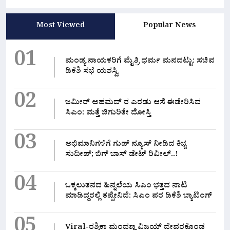
Most Viewed
Popular News
01
ಮಂಡ್ಯ ನಾಯಕರಿಗೆ ಮೈತ್ರಿ ಧರ್ಮ ಮನದಟ್ಟು: ಸಚಿವ
ಡಿಕೆಶಿ ಸಭೆ ಯಶಸ್ವಿ
02
ಜಮೀರ್ ಅಹಮದ್ ರ ಎರಡು ಆಸೆ ಈಡೇರಿಸಿದ
ಸಿಎಂ: ಮತ್ತೆ ಚಿಗುರಿತೇ ದೋಸ್ತಿ
03
ಅಭಿಮಾನಿಗಳಿಗೆ ಗುಡ್ ನ್ಯೂಸ್ ನೀಡಿದ ಕಿಚ್ಚ
ಸುದೀಪ್; ಬಿಗ್ ಬಾಸ್ ಡೇಟ್ ರಿವೀಲ್..!
04
ಒಕ್ಕಲುತನದ ಹಿನ್ನಲೆಯ ಸಿಎಂ ಭತ್ತದ ನಾಟಿ
ಮಾಡಿದ್ದರಲ್ಲಿ‌ ತಪ್ಪೇನಿದೆ: ಸಿಎಂ ಪರ ಡಿಕೆಶಿ ಬ್ಯಾಟಿಂಗ್
05
Viral-ರಶ್ಮಿಕಾ ಮಂದಣ್ಣ ವಿಜಯ್ ದೇವರಕೊಂಡ