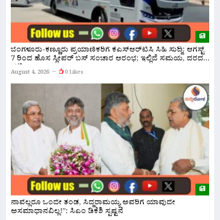
ಸ
ಬೆಂಗಳೂರು-ಕಣ್ಣೂರು ಪ್ರಯಾಣಿಕರಿಗೆ ಕೆಎಸ್‌ಆರ್‌ಟಿಸಿ ಸಿಹಿ ಸುದ್ದಿ: ಆಗಸ್ಟ್
ಸ
7 ರಿಂದ ಹೊಸ ಸ್ಲೀಪರ್ ಬಸ್ ಸಂಚಾರ ಆರಂಭ; ಇಲ್ಲಿದೆ ಸಮಯ, ದರದ
ಪಟ್ಟಿ!
A
August 4, 2026
0 Likes
ರ
ನಾವೆಲ್ಲರೂ ಒಂದೇ ತಂಡ, ಸಿದ್ದರಾಮಯ್ಯ ಅವರಿಗೆ ಯಾವುದೇ
ಹ
ಅಸಮಾಧಾನವಿಲ್ಲ!”: ಸಿಎಂ ಡಿಕೆಶಿ ಸ್ಪಷ್ಟನೆ