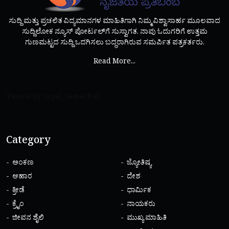
ಸುದ್ದಿ ಮತ್ತು ಪ್ರಚಲಿತ ವಿದ್ಯಮಾನಗಳ ಮಾಹಿತಿಗಾಗಿ ನಿಮ್ಮ ವಿಶ್ವಾಸಾರ್ಹ ಮೂಲವಾದ
ಸುದ್ದಿಲೋಕ ನ್ಯೂಸ್ ಪೋರ್ಟಲ್‌ಗೆ ಸುಸ್ವಾಗತ. ನಾವು ಓದುಗರಿಗೆ ಉತ್ತಮ
ಗುಣಮಟ್ಟದ ಸುದ್ದಿ ಒದಗಿಸಲು ಬದ್ಧರಾಗಿರುವ ಸಮರ್ಪಿತ ಪತ್ರಕರ್ತರು.
Read More...
Tweets by Legal_Samachar
Category
ಅಂಕಣ
ಜ್ಯೋತಿಷ್ಯ
ಆಹಾರ
ದೇಶ
ಕ್ರೀಡೆ
ಧಾರ್ಮಿಕ
ಕ್ರೈಂ
ನಾಯಕರು
ಜೀವನ ಶೈಲಿ
ಮುಖ್ಯ ಮಾಹಿತಿ