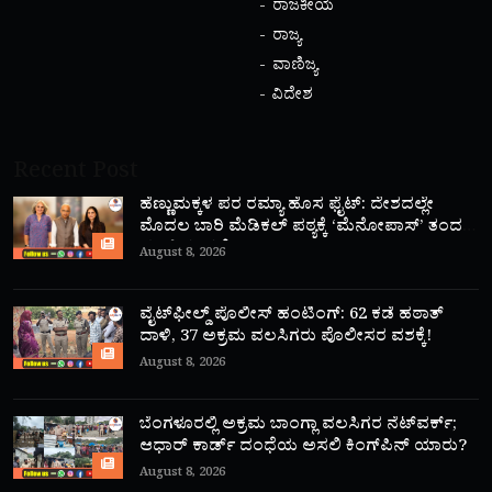
ರಾಜಕೀಯ
ರಾಜ್ಯ
ವಾಣಿಜ್ಯ
ವಿದೇಶ
Recent Post
ಹೆಣ್ಣುಮಕ್ಕಳ ಪರ ರಮ್ಯಾ ಹೊಸ ಫೈಟ್: ದೇಶದಲ್ಲೇ
ಮೊದಲ ಬಾರಿ ಮೆಡಿಕಲ್ ಪಠ್ಯಕ್ಕೆ ‘ಮೆನೋಪಾಸ್’ ತಂದ
ಮಾಜಿ ಸಂಸದೆ!
August 8, 2026
ವೈಟ್‌ಫೀಲ್ಡ್ ಪೊಲೀಸ್ ಹಂಟಿಂಗ್: 62 ಕಡೆ ಹಠಾತ್
ದಾಳಿ, 37 ಅಕ್ರಮ ವಲಸಿಗರು ಪೊಲೀಸರ ವಶಕ್ಕೆ!
August 8, 2026
ಬೆಂಗಳೂರಲ್ಲಿ ಅಕ್ರಮ ಬಾಂಗ್ಲಾ ವಲಸಿಗರ ನೆಟ್‌ವರ್ಕ್;
ಆಧಾರ್ ಕಾರ್ಡ್ ದಂಧೆಯ ಅಸಲಿ ಕಿಂಗ್‌ಪಿನ್ ಯಾರು?
August 8, 2026