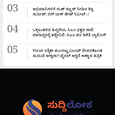
03
ಅಭಿಮಾನಿಗಳಿಗೆ ಗುಡ್ ನ್ಯೂಸ್ ನೀಡಿದ ಕಿಚ್ಚ
ಸುದೀಪ್; ಬಿಗ್ ಬಾಸ್ ಡೇಟ್ ರಿವೀಲ್..!
04
ಒಕ್ಕಲುತನದ ಹಿನ್ನಲೆಯ ಸಿಎಂ ಭತ್ತದ ನಾಟಿ
ಮಾಡಿದ್ದರಲ್ಲಿ‌ ತಪ್ಪೇನಿದೆ: ಸಿಎಂ ಪರ ಡಿಕೆಶಿ ಬ್ಯಾಟಿಂಗ್
05
Viral-ರಶ್ಮಿಕಾ ಮಂದಣ್ಣ ವಿಜಯ್ ದೇವರಕೊಂಡ
ಮದುವೆ ಆಗ್ತಾರಾ?;ವೈರಲ್ ಆಗ್ತಿದೆ ಆಹ್ವಾನ ಪತ್ರಿಕೆ