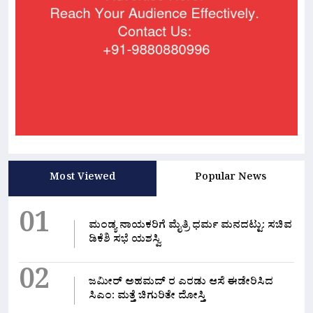
Most Viewed
Popular News
01
ಮಂಡ್ಯ ನಾಯಕರಿಗೆ ಮೈತ್ರಿ ಧರ್ಮ ಮನದಟ್ಟು: ಸಚಿವ
ಡಿಕೆಶಿ ಸಭೆ ಯಶಸ್ವಿ
02
ಜಮೀರ್ ಅಹಮದ್ ರ ಎರಡು ಆಸೆ ಈಡೇರಿಸಿದ
ಸಿಎಂ: ಮತ್ತೆ ಚಿಗುರಿತೇ ದೋಸ್ತಿ