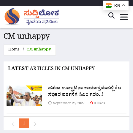
KN
CM unhappy
Home
CM unhappy
LATEST
ARTICLES IN CM UNHAPPY
ದಸರಾ ಉದ್ಘಾಟನಾ ಕಾರ್ಯಕ್ರಮದಲ್ಲಿ ಕೆಲ
ಸಭಿಕರ ವರ್ತನೆಗೆ ಸಿಎಂ ಗರಂ..!
September 23, 2025
0 Likes
1