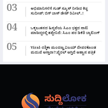
03
ಅಭಿಮಾನಿಗಳಿಗೆ ಗುಡ್ ನ್ಯೂಸ್ ನೀಡಿದ ಕಿಚ್ಚ
ಸುದೀಪ್; ಬಿಗ್ ಬಾಸ್ ಡೇಟ್ ರಿವೀಲ್..!
04
ಒಕ್ಕಲುತನದ ಹಿನ್ನಲೆಯ ಸಿಎಂ ಭತ್ತದ ನಾಟಿ
ಮಾಡಿದ್ದರಲ್ಲಿ‌ ತಪ್ಪೇನಿದೆ: ಸಿಎಂ ಪರ ಡಿಕೆಶಿ ಬ್ಯಾಟಿಂಗ್
05
Viral-ರಶ್ಮಿಕಾ ಮಂದಣ್ಣ ವಿಜಯ್ ದೇವರಕೊಂಡ
ಮದುವೆ ಆಗ್ತಾರಾ?;ವೈರಲ್ ಆಗ್ತಿದೆ ಆಹ್ವಾನ ಪತ್ರಿಕೆ