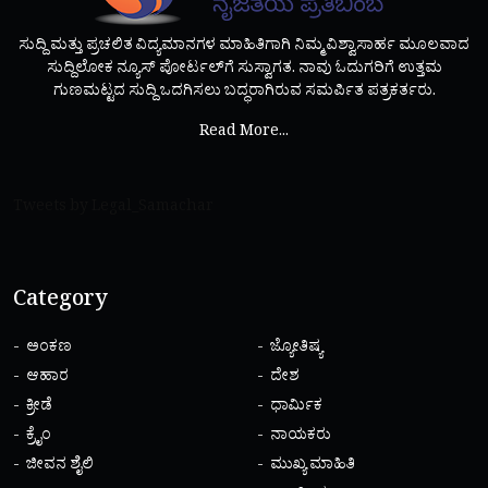
ಸುದ್ದಿ ಮತ್ತು ಪ್ರಚಲಿತ ವಿದ್ಯಮಾನಗಳ ಮಾಹಿತಿಗಾಗಿ ನಿಮ್ಮ ವಿಶ್ವಾಸಾರ್ಹ ಮೂಲವಾದ
ಸುದ್ದಿಲೋಕ ನ್ಯೂಸ್ ಪೋರ್ಟಲ್‌ಗೆ ಸುಸ್ವಾಗತ. ನಾವು ಓದುಗರಿಗೆ ಉತ್ತಮ
ಗುಣಮಟ್ಟದ ಸುದ್ದಿ ಒದಗಿಸಲು ಬದ್ಧರಾಗಿರುವ ಸಮರ್ಪಿತ ಪತ್ರಕರ್ತರು.
Read More...
Tweets by Legal_Samachar
Category
ಅಂಕಣ
ಜ್ಯೋತಿಷ್ಯ
ಆಹಾರ
ದೇಶ
ಕ್ರೀಡೆ
ಧಾರ್ಮಿಕ
ಕ್ರೈಂ
ನಾಯಕರು
ಜೀವನ ಶೈಲಿ
ಮುಖ್ಯ ಮಾಹಿತಿ