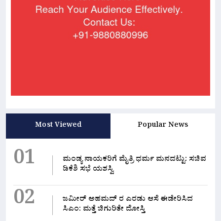
Most Viewed
Popular News
01
ಮಂಡ್ಯ ನಾಯಕರಿಗೆ ಮೈತ್ರಿ ಧರ್ಮ ಮನದಟ್ಟು: ಸಚಿವ
ಡಿಕೆಶಿ ಸಭೆ ಯಶಸ್ವಿ
02
ಜಮೀರ್ ಅಹಮದ್ ರ ಎರಡು ಆಸೆ ಈಡೇರಿಸಿದ
ಸಿಎಂ: ಮತ್ತೆ ಚಿಗುರಿತೇ ದೋಸ್ತಿ