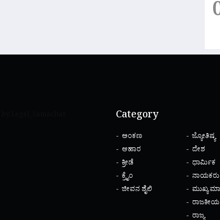
Category
 by Legal_Samachar
ಅಂಕಣ
ಜ್ಯೋತಿಷ್ಯ
ಆಹಾರ
ದೇಶ
ಕ್ರೀಡೆ
ಧಾರ್ಮಿಕ
ಕ್ರೈಂ
ನಾಯಕರು
ಜೀವನ ಶೈಲಿ
ಮುಖ್ಯ ಮಾ
ರಾಜಕೀಯ
ರಾಜ್ಯ