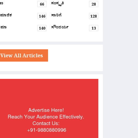
್ಷಣ
ಸಂಸ್ಕೃತಿ
66
28
ಮಾಜಿಕ
ಸಾರಿಗೆ
146
128
ನಿಮಾ
ಸೌಂದರ್ಯ
140
13
View All Articles