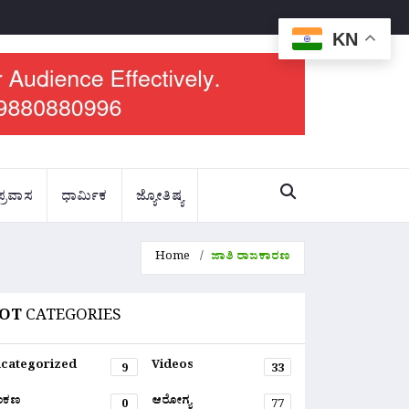
KN
ಪ್ರವಾಸ
ಧಾರ್ಮಿಕ
ಜ್ಯೋತಿಷ್ಯ
Home
ಜಾತಿ ರಾಜಕಾರಣ
OT
CATEGORIES
categorized
Videos
9
33
ಂಕಣ
ಆರೋಗ್ಯ
0
77