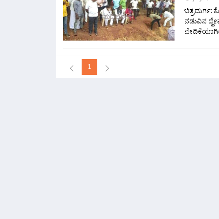
ಚಿತ್ರದುರ್ಗ: 
ನಡುವಿನ ದ್ವ
ವೇದಿಕೆಯಾಗಿ
1