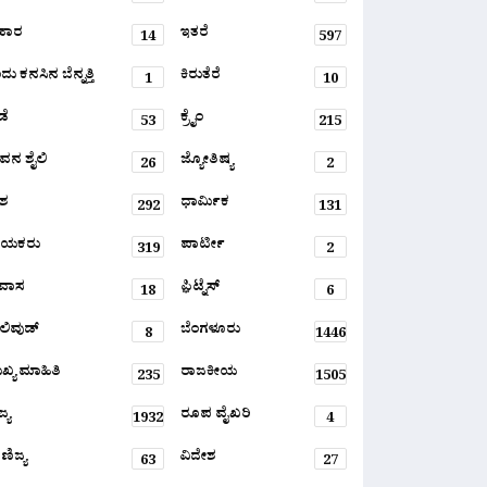
ಹಾರ
ಇತರೆ
14
597
ು ಕನಸಿನ ಬೆನ್ನತ್ತಿ
ಕಿರುತೆರೆ
1
10
ಡೆ
ಕ್ರೈಂ
53
215
ವನ ಶೈಲಿ
ಜ್ಯೋತಿಷ್ಯ
26
2
ಶ
ಧಾರ್ಮಿಕ
292
131
ಾಯಕರು
ಪಾರ್ಟೀ
319
2
ರವಾಸ
ಫ಼ಿಟ್ನೆಸ್
18
6
ಲಿವುಡ್
ಬೆಂಗಳೂರು
8
1446
ಖ್ಯ ಮಾಹಿತಿ
ರಾಜಕೀಯ
235
1505
್ಯ
ರೂಪ ವೈಖರಿ
1932
4
ಣಿಜ್ಯ
ವಿದೇಶ
63
27