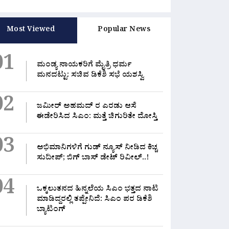
Most Viewed
Popular News
01
ಮಂಡ್ಯ ನಾಯಕರಿಗೆ ಮೈತ್ರಿ ಧರ್ಮ
ಮನದಟ್ಟು: ಸಚಿವ ಡಿಕೆಶಿ ಸಭೆ ಯಶಸ್ವಿ
02
ಜಮೀರ್ ಅಹಮದ್ ರ ಎರಡು ಆಸೆ
ಈಡೇರಿಸಿದ ಸಿಎಂ: ಮತ್ತೆ ಚಿಗುರಿತೇ ದೋಸ್ತಿ
03
ಅಭಿಮಾನಿಗಳಿಗೆ ಗುಡ್ ನ್ಯೂಸ್ ನೀಡಿದ ಕಿಚ್ಚ
ಸುದೀಪ್; ಬಿಗ್ ಬಾಸ್ ಡೇಟ್ ರಿವೀಲ್..!
04
ಒಕ್ಕಲುತನದ ಹಿನ್ನಲೆಯ ಸಿಎಂ ಭತ್ತದ ನಾಟಿ
ಮಾಡಿದ್ದರಲ್ಲಿ‌ ತಪ್ಪೇನಿದೆ: ಸಿಎಂ ಪರ ಡಿಕೆಶಿ
ಬ್ಯಾಟಿಂಗ್