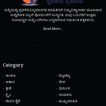
ಸುದ್ದಿ ಮತ್ತು ಪ್ರಚಲಿತ ವಿದ್ಯಮಾನಗಳ ಮಾಹಿತಿಗಾಗಿ ನಿಮ್ಮ ವಿಶ್ವಾಸಾರ್ಹ ಮೂಲವಾದ
ಸುದ್ದಿಲೋಕ ನ್ಯೂಸ್ ಪೋರ್ಟಲ್‌ಗೆ ಸುಸ್ವಾಗತ. ನಾವು ಓದುಗರಿಗೆ ಉತ್ತಮ
ಗುಣಮಟ್ಟದ ಸುದ್ದಿ ಒದಗಿಸಲು ಬದ್ಧರಾಗಿರುವ ಸಮರ್ಪಿತ ಪತ್ರಕರ್ತರು.
Read More...
Tweets by Legal_Samachar
Category
ಅಂಕಣ
ಜ್ಯೋತಿಷ್ಯ
ಆಹಾರ
ದೇಶ
ಕ್ರೀಡೆ
ಧಾರ್ಮಿಕ
ಕ್ರೈಂ
ನಾಯಕರು
ಜೀವನ ಶೈಲಿ
ಮುಖ್ಯ ಮಾಹಿತಿ