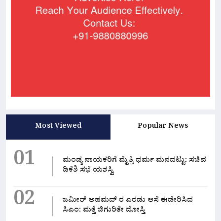
Most Viewed
Popular News
01
ಮಂಡ್ಯ ನಾಯಕರಿಗೆ ಮೈತ್ರಿ ಧರ್ಮ ಮನದಟ್ಟು: ಸಚಿವ
ಡಿಕೆಶಿ ಸಭೆ ಯಶಸ್ವಿ
02
ಜಮೀರ್ ಅಹಮದ್ ರ ಎರಡು ಆಸೆ ಈಡೇರಿಸಿದ
ಸಿಎಂ: ಮತ್ತೆ ಚಿಗುರಿತೇ ದೋಸ್ತಿ