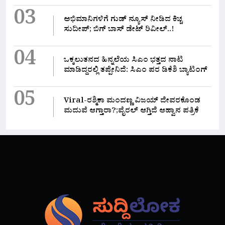
03
ಅಭಿಮಾನಿಗಳಿಗೆ ಗುಡ್ ನ್ಯೂಸ್ ನೀಡಿದ ಕಿಚ್ಚ
ಸುದೀಪ್; ಬಿಗ್ ಬಾಸ್ ಡೇಟ್ ರಿವೀಲ್..!
04
ಒಕ್ಕಲುತನದ ಹಿನ್ನಲೆಯ ಸಿಎಂ ಭತ್ತದ ನಾಟಿ
ಮಾಡಿದ್ದರಲ್ಲಿ‌ ತಪ್ಪೇನಿದೆ: ಸಿಎಂ ಪರ ಡಿಕೆಶಿ ಬ್ಯಾಟಿಂಗ್
05
Viral-ರಶ್ಮಿಕಾ ಮಂದಣ್ಣ ವಿಜಯ್ ದೇವರಕೊಂಡ
ಮದುವೆ ಆಗ್ತಾರಾ?;ವೈರಲ್ ಆಗ್ತಿದೆ ಆಹ್ವಾನ ಪತ್ರಿಕೆ