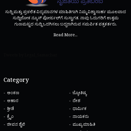
ಸುದ್ದಿ ಮತ್ತು ಪ್ರಚಲಿತ ವಿದ್ಯಮಾನಗಳ ಮಾಹಿತಿಗಾಗಿ ನಿಮ್ಮ ವಿಶ್ವಾಸಾರ್ಹ ಮೂಲವಾದ
ಸುದ್ದಿಲೋಕ ನ್ಯೂಸ್ ಪೋರ್ಟಲ್‌ಗೆ ಸುಸ್ವಾಗತ. ನಾವು ಓದುಗರಿಗೆ ಉತ್ತಮ
ಗುಣಮಟ್ಟದ ಸುದ್ದಿ ಒದಗಿಸಲು ಬದ್ಧರಾಗಿರುವ ಸಮರ್ಪಿತ ಪತ್ರಕರ್ತರು.
Read More...
Tweets by Legal_Samachar
Category
ಅಂಕಣ
ಜ್ಯೋತಿಷ್ಯ
ಆಹಾರ
ದೇಶ
ಕ್ರೀಡೆ
ಧಾರ್ಮಿಕ
ಕ್ರೈಂ
ನಾಯಕರು
ಜೀವನ ಶೈಲಿ
ಮುಖ್ಯ ಮಾಹಿತಿ