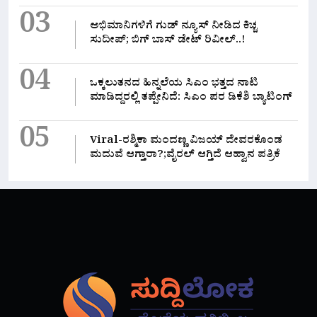
03
ಅಭಿಮಾನಿಗಳಿಗೆ ಗುಡ್ ನ್ಯೂಸ್ ನೀಡಿದ ಕಿಚ್ಚ
ಸುದೀಪ್; ಬಿಗ್ ಬಾಸ್ ಡೇಟ್ ರಿವೀಲ್..!
04
ಒಕ್ಕಲುತನದ ಹಿನ್ನಲೆಯ ಸಿಎಂ ಭತ್ತದ ನಾಟಿ
ಮಾಡಿದ್ದರಲ್ಲಿ‌ ತಪ್ಪೇನಿದೆ: ಸಿಎಂ ಪರ ಡಿಕೆಶಿ ಬ್ಯಾಟಿಂಗ್
05
Viral-ರಶ್ಮಿಕಾ ಮಂದಣ್ಣ ವಿಜಯ್ ದೇವರಕೊಂಡ
ಮದುವೆ ಆಗ್ತಾರಾ?;ವೈರಲ್ ಆಗ್ತಿದೆ ಆಹ್ವಾನ ಪತ್ರಿಕೆ