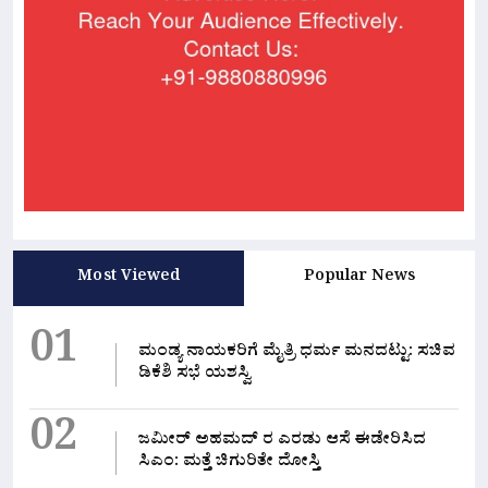
Most Viewed
Popular News
01
ಮಂಡ್ಯ ನಾಯಕರಿಗೆ ಮೈತ್ರಿ ಧರ್ಮ ಮನದಟ್ಟು: ಸಚಿವ
ಡಿಕೆಶಿ ಸಭೆ ಯಶಸ್ವಿ
02
ಜಮೀರ್ ಅಹಮದ್ ರ ಎರಡು ಆಸೆ ಈಡೇರಿಸಿದ
ಸಿಎಂ: ಮತ್ತೆ ಚಿಗುರಿತೇ ದೋಸ್ತಿ