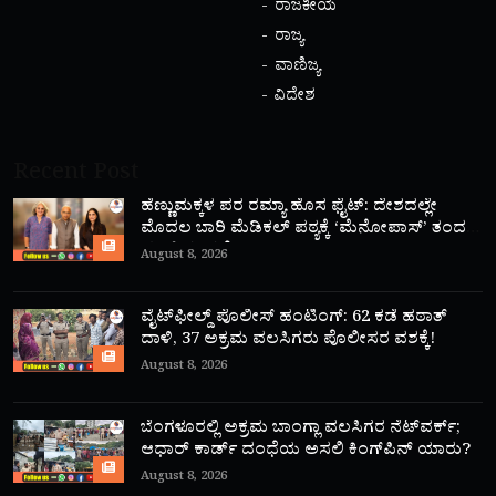
ರಾಜಕೀಯ
ರಾಜ್ಯ
ವಾಣಿಜ್ಯ
ವಿದೇಶ
Recent Post
ಹೆಣ್ಣುಮಕ್ಕಳ ಪರ ರಮ್ಯಾ ಹೊಸ ಫೈಟ್: ದೇಶದಲ್ಲೇ
ಮೊದಲ ಬಾರಿ ಮೆಡಿಕಲ್ ಪಠ್ಯಕ್ಕೆ ‘ಮೆನೋಪಾಸ್’ ತಂದ
ಮಾಜಿ ಸಂಸದೆ!
August 8, 2026
ವೈಟ್‌ಫೀಲ್ಡ್ ಪೊಲೀಸ್ ಹಂಟಿಂಗ್: 62 ಕಡೆ ಹಠಾತ್
ದಾಳಿ, 37 ಅಕ್ರಮ ವಲಸಿಗರು ಪೊಲೀಸರ ವಶಕ್ಕೆ!
August 8, 2026
ಬೆಂಗಳೂರಲ್ಲಿ ಅಕ್ರಮ ಬಾಂಗ್ಲಾ ವಲಸಿಗರ ನೆಟ್‌ವರ್ಕ್;
ಆಧಾರ್ ಕಾರ್ಡ್ ದಂಧೆಯ ಅಸಲಿ ಕಿಂಗ್‌ಪಿನ್ ಯಾರು?
August 8, 2026