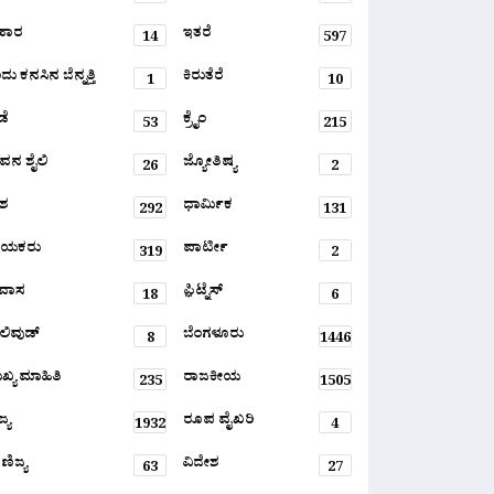
ಹಾರ
ಇತರೆ
14
597
ು ಕನಸಿನ ಬೆನ್ನತ್ತಿ
ಕಿರುತೆರೆ
1
10
ಡೆ
ಕ್ರೈಂ
53
215
ವನ ಶೈಲಿ
ಜ್ಯೋತಿಷ್ಯ
26
2
ಶ
ಧಾರ್ಮಿಕ
292
131
ಾಯಕರು
ಪಾರ್ಟೀ
319
2
ರವಾಸ
ಫ಼ಿಟ್ನೆಸ್
18
6
ಲಿವುಡ್
ಬೆಂಗಳೂರು
8
1446
ಖ್ಯ ಮಾಹಿತಿ
ರಾಜಕೀಯ
235
1505
್ಯ
ರೂಪ ವೈಖರಿ
1932
4
ಣಿಜ್ಯ
ವಿದೇಶ
63
27