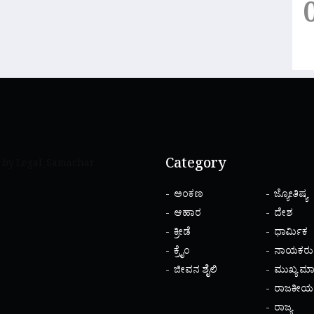
Category
 by Legal_Samachar
ಅಂಕಣ
ಜ್ಯೋತಿಷ್ಯ
ಆಹಾರ
ದೇಶ
ಕ್ರೀಡೆ
ಧಾರ್ಮಿಕ
ಕ್ರೈಂ
ನಾಯಕರು
ಜೀವನ ಶೈಲಿ
ಮುಖ್ಯ ಮಾ
ರಾಜಕೀಯ
ರಾಜ್ಯ