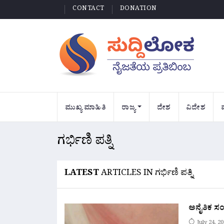
CONTACT
DONATION
ಮುಖ್ಯ ಮಾಹಿತಿ
ರಾಜ್ಯ
ದೇಶ
ವಿದೇಶ
ಗರ್ಭಿಣಿ ಪತ್ನಿ
LATEST
ARTICLES IN ಗರ್ಭಿಣಿ ಪತ್ನಿ
ಅನೈತಿಕ ಸಂ
July 24, 2