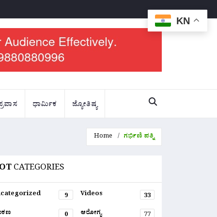
KN
ಪ್ರವಾಸ
ಧಾರ್ಮಿಕ
ಜ್ಯೋತಿಷ್ಯ
Home
ಗರ್ಭಿಣಿ ಪತ್ನಿ
OT
CATEGORIES
categorized
Videos
9
33
ಂಕಣ
ಆರೋಗ್ಯ
0
77