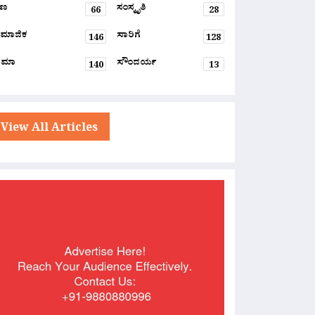
್ಷಣ
ಸಂಸ್ಕೃತಿ
66
28
ಮಾಜಿಕ
ಸಾರಿಗೆ
146
128
ನಿಮಾ
ಸೌಂದರ್ಯ
140
13
View All Articles