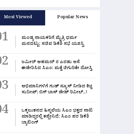
Most Viewed
Popular News
01
ಮಂಡ್ಯ ನಾಯಕರಿಗೆ ಮೈತ್ರಿ ಧರ್ಮ
ಮನದಟ್ಟು: ಸಚಿವ ಡಿಕೆಶಿ ಸಭೆ ಯಶಸ್ವಿ
02
ಜಮೀರ್ ಅಹಮದ್ ರ ಎರಡು ಆಸೆ
ಈಡೇರಿಸಿದ ಸಿಎಂ: ಮತ್ತೆ ಚಿಗುರಿತೇ ದೋಸ್ತಿ
03
ಅಭಿಮಾನಿಗಳಿಗೆ ಗುಡ್ ನ್ಯೂಸ್ ನೀಡಿದ ಕಿಚ್ಚ
ಸುದೀಪ್; ಬಿಗ್ ಬಾಸ್ ಡೇಟ್ ರಿವೀಲ್..!
04
ಒಕ್ಕಲುತನದ ಹಿನ್ನಲೆಯ ಸಿಎಂ ಭತ್ತದ ನಾಟಿ
ಮಾಡಿದ್ದರಲ್ಲಿ‌ ತಪ್ಪೇನಿದೆ: ಸಿಎಂ ಪರ ಡಿಕೆಶಿ
ಬ್ಯಾಟಿಂಗ್