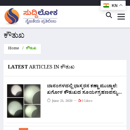
KN
ಕೌತುಖ
Home
ಕೌತುಖ
LATEST
ARTICLES IN ಕೌತುಖ
ಬಾನಂಗಳದಲ್ಲಿ ಭಾಸ್ಕರನ ಕಣ್ಣಾ ಮುಚ್ಚಾಲೆ:
ಖಗೋಳ ಕೌತುಖದ ಸೂರ್ಯಗ್ರಹಣವನ್ನು
ಕಣ್ತುಂಬಿಕೊಂಡ ಸಿಲಿಕಾನ್ ಸಿಟಿ ಜನ
June 21, 2020
0 Likes