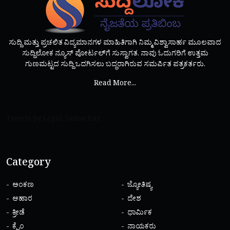
ಸುದ್ದಿ ಮತ್ತು ಪ್ರಚಲಿತ ವಿದ್ಯಮಾನಗಳ ಮಾಹಿತಿಗಾಗಿ ನಿಮ್ಮ ವಿಶ್ವಾಸಾರ್ಹ ಮೂಲವಾದ
ಸುದ್ದಿಲೋಕ ನ್ಯೂಸ್ ಪೋರ್ಟಲ್‌ಗೆ ಸುಸ್ವಾಗತ. ನಾವು ಓದುಗರಿಗೆ ಉತ್ತಮ
ಗುಣಮಟ್ಟದ ಸುದ್ದಿ ಒದಗಿಸಲು ಬದ್ಧರಾಗಿರುವ ಸಮರ್ಪಿತ ಪತ್ರಕರ್ತರು.
Read More...
Tweets by Legal_Samachar
Category
ಅಂಕಣ
ಜ್ಯೋತಿಷ್ಯ
ಆಹಾರ
ದೇಶ
ಕ್ರೀಡೆ
ಧಾರ್ಮಿಕ
ಕ್ರೈಂ
ನಾಯಕರು