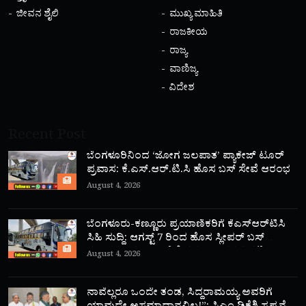
ಜೀವನ ಶೈಲಿ
ಮುಖ್ಯ ಮಾಹಿತಿ
ರಾಜಕೀಯ
ರಾಜ್ಯ
ವಾಣಿಜ್ಯ
ವಿದೇಶ
Recent Post
ಬೆಂಗಳೂರಿನಿಂದ ‘ಜೋಗ ಜಲಪಾತ’ ಪ್ಯಾಕೇಜ್ ಟೂರ್
ಪ್ರವಾಸ: ಕೆ.ಎಸ್.ಆರ್.ಟಿ.ಸಿ ಹೊಸ ಬಸ್ ಸೇವೆ ಆರಂಭ
August 4, 2026
ಬೆಂಗಳೂರು-ಕಣ್ಣೂರು ಪ್ರಯಾಣಿಕರಿಗೆ ಕೆಎಸ್‌ಆರ್‌ಟಿಸಿ
ಸಿಹಿ ಸುದ್ದಿ: ಆಗಸ್ಟ್ 7 ರಿಂದ ಹೊಸ ಸ್ಲೀಪರ್ ಬಸ್
ಸಂಚಾರ ಆರಂಭ; ಇಲ್ಲಿದೆ ಸಮಯ, ದರದ ಪಟ್ಟಿ!
August 4, 2026
ನಾವೆಲ್ಲರೂ ಒಂದೇ ತಂಡ, ಸಿದ್ದರಾಮಯ್ಯ ಅವರಿಗೆ