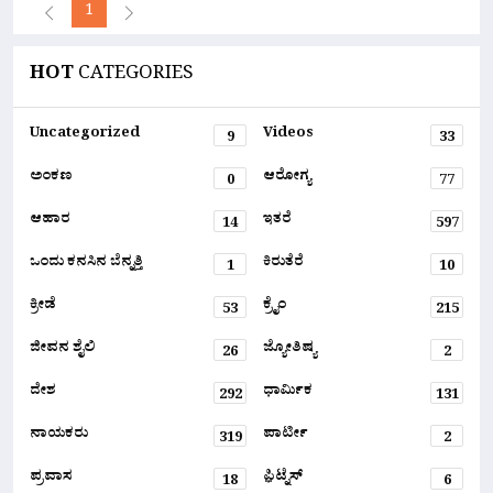
1
HOT
CATEGORIES
Uncategorized
Videos
9
33
ಅಂಕಣ
ಆರೋಗ್ಯ
0
77
ಆಹಾರ
ಇತರೆ
14
597
ಒಂದು ಕನಸಿನ ಬೆನ್ನತ್ತಿ
ಕಿರುತೆರೆ
1
10
ಕ್ರೀಡೆ
ಕ್ರೈಂ
53
215
ಜೀವನ ಶೈಲಿ
ಜ್ಯೋತಿಷ್ಯ
26
2
ದೇಶ
ಧಾರ್ಮಿಕ
292
131
ನಾಯಕರು
ಪಾರ್ಟೀ
319
2
ಪ್ರವಾಸ
ಫ಼ಿಟ್ನೆಸ್
18
6