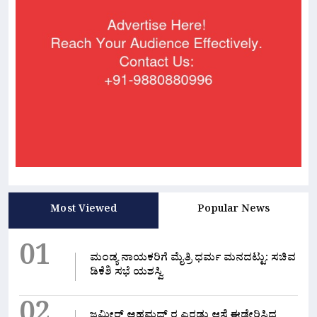
Most Viewed
Popular News
01
ಮಂಡ್ಯ ನಾಯಕರಿಗೆ ಮೈತ್ರಿ ಧರ್ಮ ಮನದಟ್ಟು: ಸಚಿವ
ಡಿಕೆಶಿ ಸಭೆ ಯಶಸ್ವಿ
ಜಮೀರ್ ಅಹಮದ್ ರ ಎರಡು ಆಸೆ ಈಡೇರಿಸಿದ