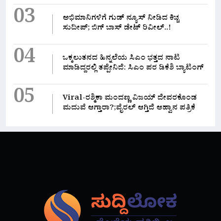
03
ಅಭಿಮಾನಿಗಳಿಗೆ ಗುಡ್ ನ್ಯೂಸ್ ನೀಡಿದ ಕಿಚ್ಚ
ಸುದೀಪ್; ಬಿಗ್ ಬಾಸ್ ಡೇಟ್ ರಿವೀಲ್..!
04
ಒಕ್ಕಲುತನದ ಹಿನ್ನಲೆಯ ಸಿಎಂ ಭತ್ತದ ನಾಟಿ
ಮಾಡಿದ್ದರಲ್ಲಿ‌ ತಪ್ಪೇನಿದೆ: ಸಿಎಂ ಪರ ಡಿಕೆಶಿ ಬ್ಯಾಟಿಂಗ್
05
Viral-ರಶ್ಮಿಕಾ ಮಂದಣ್ಣ ವಿಜಯ್ ದೇವರಕೊಂಡ
ಮದುವೆ ಆಗ್ತಾರಾ?;ವೈರಲ್ ಆಗ್ತಿದೆ ಆಹ್ವಾನ ಪತ್ರಿಕೆ