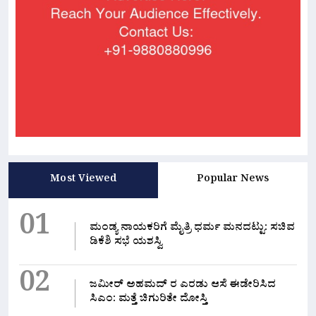
Most Viewed
Popular News
01
ಮಂಡ್ಯ ನಾಯಕರಿಗೆ ಮೈತ್ರಿ ಧರ್ಮ ಮನದಟ್ಟು: ಸಚಿವ
ಡಿಕೆಶಿ ಸಭೆ ಯಶಸ್ವಿ
02
ಜಮೀರ್ ಅಹಮದ್ ರ ಎರಡು ಆಸೆ ಈಡೇರಿಸಿದ
ಸಿಎಂ: ಮತ್ತೆ ಚಿಗುರಿತೇ ದೋಸ್ತಿ