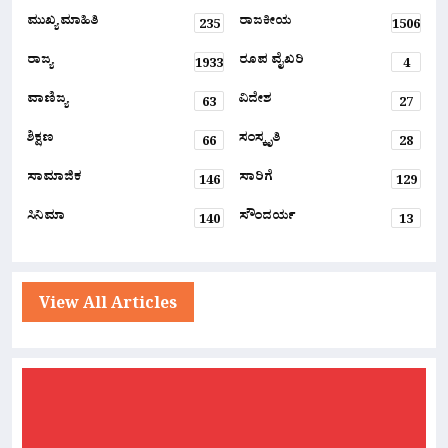
ಮುಖ್ಯ ಮಾಹಿತಿ
ರಾಜಕೀಯ
235
1506
ರಾಜ್ಯ
ರೂಪ ವೈಖರಿ
1933
4
ವಾಣಿಜ್ಯ
ವಿದೇಶ
63
27
ಶಿಕ್ಷಣ
ಸಂಸ್ಕೃತಿ
66
28
ಸಾಮಾಜಿಕ
ಸಾರಿಗೆ
146
129
ಸಿನಿಮಾ
ಸೌಂದರ್ಯ
140
13
View All Articles