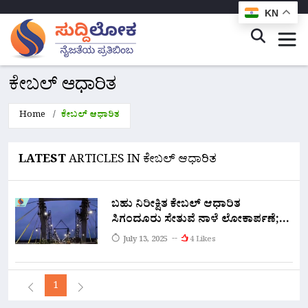
KN
ಕೇಬಲ್ ಆಧಾರಿತ
Home
ಕೇಬಲ್ ಆಧಾರಿತ
LATEST
ARTICLES IN ಕೇಬಲ್ ಆಧಾರಿತ
ಬಹು ನಿರೀಕ್ಷಿತ ಕೇಬಲ್ ಆಧಾರಿತ
ಸಿಗಂದೂರು ಸೇತುವೆ ನಾಳೆ ಲೋಕಾರ್ಪಣೆ;
ಲಾಂಚ್ ಅವಲಂಬನೆಗೆ ಬೀಳಲಿದೆ ತೆರೆ
July 13, 2025
4 Likes
1