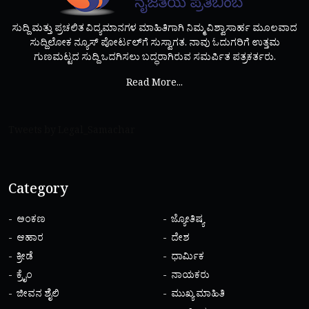
ಸುದ್ದಿ ಮತ್ತು ಪ್ರಚಲಿತ ವಿದ್ಯಮಾನಗಳ ಮಾಹಿತಿಗಾಗಿ ನಿಮ್ಮ ವಿಶ್ವಾಸಾರ್ಹ ಮೂಲವಾದ
ಸುದ್ದಿಲೋಕ ನ್ಯೂಸ್ ಪೋರ್ಟಲ್‌ಗೆ ಸುಸ್ವಾಗತ. ನಾವು ಓದುಗರಿಗೆ ಉತ್ತಮ
ಗುಣಮಟ್ಟದ ಸುದ್ದಿ ಒದಗಿಸಲು ಬದ್ಧರಾಗಿರುವ ಸಮರ್ಪಿತ ಪತ್ರಕರ್ತರು.
Read More...
Tweets by Legal_Samachar
Category
ಅಂಕಣ
ಜ್ಯೋತಿಷ್ಯ
ಆಹಾರ
ದೇಶ
ಕ್ರೀಡೆ
ಧಾರ್ಮಿಕ
ಕ್ರೈಂ
ನಾಯಕರು
ಜೀವನ ಶೈಲಿ
ಮುಖ್ಯ ಮಾಹಿತಿ