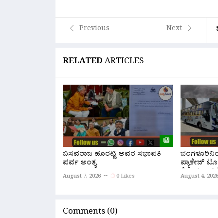
Link
Previous
Next
RELATED
ARTICLES
ಬಸವರಾಜ ಹೊರಟ್ಟಿ ಅವರ ಸಭಾಪತಿ
ಬೆಂಗಳೂರಿನ
ಪರ್ವ ಅಂತ್ಯ
ಪ್ಯಾಕೇಜ್ ಟೂ
ಕೆ.ಎಸ್.ಆರ್.
August 7, 2026
0 Likes
August 4, 202
ಆರಂಭ
Comments (0)