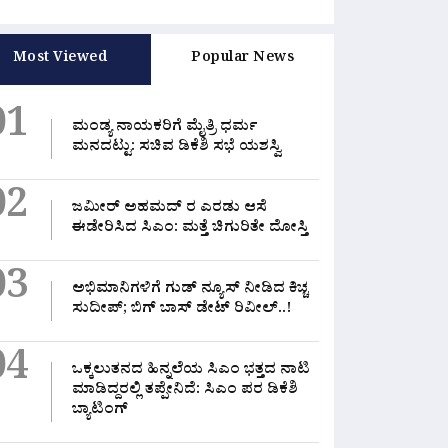
Most Viewed
Popular News
01
ಮಂಡ್ಯ ನಾಯಕರಿಗೆ ಮೈತ್ರಿ ಧರ್ಮ
ಮನದಟ್ಟು: ಸಚಿವ ಡಿಕೆಶಿ ಸಭೆ ಯಶಸ್ವಿ
02
ಜಮೀರ್ ಅಹಮದ್ ರ ಎರಡು ಆಸೆ
ಈಡೇರಿಸಿದ ಸಿಎಂ: ಮತ್ತೆ ಚಿಗುರಿತೇ ದೋಸ್ತಿ
03
ಅಭಿಮಾನಿಗಳಿಗೆ ಗುಡ್ ನ್ಯೂಸ್ ನೀಡಿದ ಕಿಚ್ಚ
ಸುದೀಪ್; ಬಿಗ್ ಬಾಸ್ ಡೇಟ್ ರಿವೀಲ್..!
ಸ
ಲರೂ ಒಂದೇ ತಂಡ, ಸಿದ್ದರಾಮಯ್ಯ
ನನಗೂ ನೋವಾಗಿರಲಿಲ್ಲವೇ?”:
ೆ ಯಾವುದೇ
ಅಸಮಾಧಾನಿತ ಶಾಸಕರಿಗೆ ಹಳೇ
04
ಜ
ನವಿಲ್ಲ!”: ಸಿಎಂ ಡಿಕೆಶಿ
ಇತಿಹಾಸ ನೆನಪಿಸಿದ ಸಿಎಂ
A
4, 2026
0 Likes
August 4, 2026
0 Likes
ಒಕ್ಕಲುತನದ ಹಿನ್ನಲೆಯ ಸಿಎಂ ಭತ್ತದ ನಾಟಿ
ಮಾಡಿದ್ದರಲ್ಲಿ‌ ತಪ್ಪೇನಿದೆ: ಸಿಎಂ ಪರ ಡಿಕೆಶಿ
ಬ್ಯಾಟಿಂಗ್