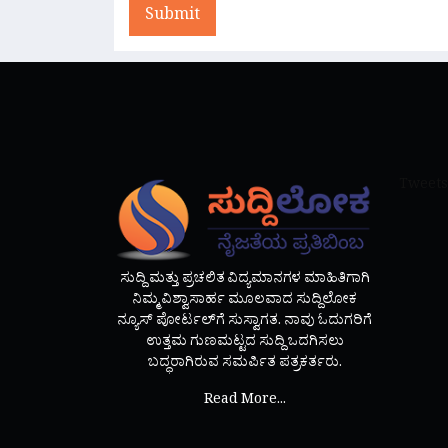
Submit
Tweets
ಸುದ್ದಿ ಮತ್ತು ಪ್ರಚಲಿತ ವಿದ್ಯಮಾನಗಳ ಮಾಹಿತಿಗಾಗಿ
ನಿಮ್ಮ ವಿಶ್ವಾಸಾರ್ಹ ಮೂಲವಾದ ಸುದ್ದಿಲೋಕ
ನ್ಯೂಸ್ ಪೋರ್ಟಲ್‌ಗೆ ಸುಸ್ವಾಗತ. ನಾವು ಓದುಗರಿಗೆ
ಉತ್ತಮ ಗುಣಮಟ್ಟದ ಸುದ್ದಿ ಒದಗಿಸಲು
ಬದ್ಧರಾಗಿರುವ ಸಮರ್ಪಿತ ಪತ್ರಕರ್ತರು.
Read More...