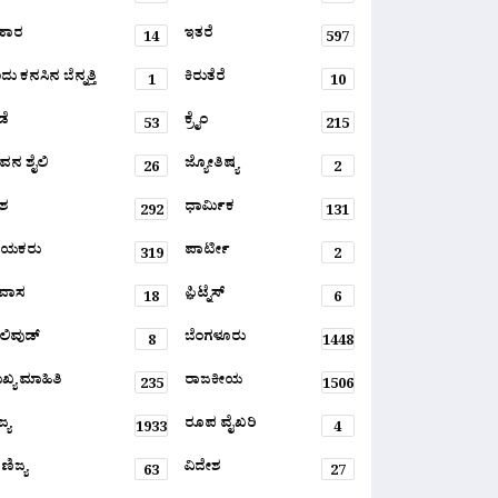
ಹಾರ
ಇತರೆ
14
597
ು ಕನಸಿನ ಬೆನ್ನತ್ತಿ
ಕಿರುತೆರೆ
1
10
ಡೆ
ಕ್ರೈಂ
53
215
ವನ ಶೈಲಿ
ಜ್ಯೋತಿಷ್ಯ
26
2
ಶ
ಧಾರ್ಮಿಕ
292
131
ಾಯಕರು
ಪಾರ್ಟೀ
319
2
ರವಾಸ
ಫ಼ಿಟ್ನೆಸ್
18
6
ಲಿವುಡ್
ಬೆಂಗಳೂರು
8
1448
ಖ್ಯ ಮಾಹಿತಿ
ರಾಜಕೀಯ
235
1506
್ಯ
ರೂಪ ವೈಖರಿ
1933
4
ಣಿಜ್ಯ
ವಿದೇಶ
63
27