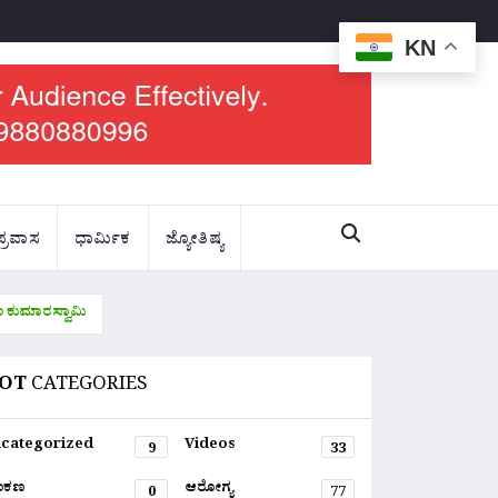
KN
ಪ್ರವಾಸ
ಧಾರ್ಮಿಕ
ಜ್ಯೋತಿಷ್ಯ
ಂ ಕುಮಾರಸ್ವಾಮಿ
OT
CATEGORIES
categorized
Videos
9
33
ಂಕಣ
ಆರೋಗ್ಯ
0
77