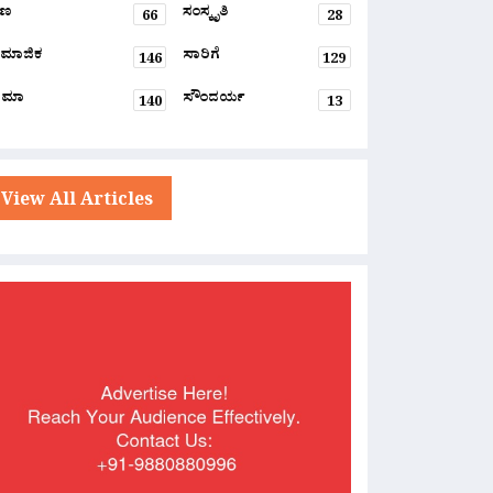
್ಷಣ
ಸಂಸ್ಕೃತಿ
66
28
ಮಾಜಿಕ
ಸಾರಿಗೆ
146
129
ನಿಮಾ
ಸೌಂದರ್ಯ
140
13
View All Articles