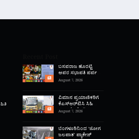
Recent Post
ಬಸವರಾಜ ಹೊರಟ್ಟಿ
ಅವರ ಸಭಾಪತಿ ಪರ್ವ
ಅಂತ್ಯ
August 7, 2026
ವಿಮಾನ ಪ್ರಯಾಣಿಕರಿಗೆ
ಕೆಎಸ್‌ಆರ್‌ಟಿಸಿ ಸಿಹಿ
ಹಿತಿ
ಸುದ್ದಿ: ಕೆಂಪೇಗೌಡ
August 7, 2026
ಏರ್‌ಪೋರ್ಟ್‌ನಿಂದ
ಕೋಯಿಕೋಡ್‌ಗೆ ನೇರ
‘ಫ್ಲೈ ಬಸ್’ ಸಾರಿಗೆ
ಬೆಂಗಳೂರಿನಿಂದ ‘ಜೋಗ
ಆರಂಭ!
ಜಲಪಾತ’ ಪ್ಯಾಕೇಜ್