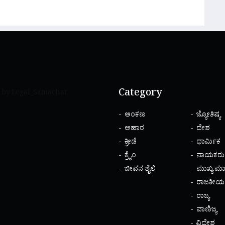
Category
 by Legal_Samachar
ಅಂಕಣ
ಜ್ಯೋತಿಷ್ಯ
ಆಹಾರ
ದೇಶ
ಕ್ರೀಡೆ
ಧಾರ್ಮಿಕ
ಕ್ರೈಂ
ನಾಯಕರು
ಜೀವನ ಶೈಲಿ
ಮುಖ್ಯ ಮಾ
ರಾಜಕೀಯ
ರಾಜ್ಯ
ವಾಣಿಜ್ಯ
ವಿದೇಶ