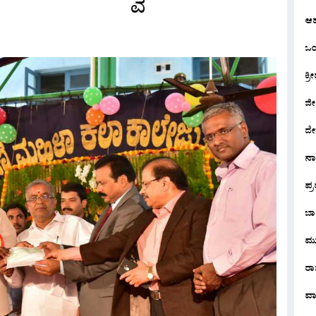
ಆ
ಒಂದ
ಕ್ರೀ
ಜೀ
ದೇ
ನ
ಪ್
ಬಾ
ಮು
ರಾಜ
ವಾ