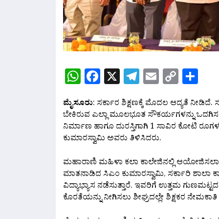
WhatsApp
Facebook
X
Telegram
Email
Copy
Sh
Link
ಮೈಸೂರು
: ಸರ್ಕಾರ ಶಿಕ್ಷಣಕ್ಕೆ ಮೊದಲ ಆದ್ಯತೆ ನೀಡಿದೆ. ಸ
ಬೇಕಿರುವ ಎಲ್ಲಾ ಮೂಲಭೂತ ಸೌಕರ್ಯಗಳನ್ನು ಒದಗಿಸಲಾ
ನಿರ್ಮಾಣ ಹಾಗೂ ದುರಸ್ತಿಗಾಗಿ 1 ಸಾವಿರ ಕೋಟಿ ರೂಗಳನ
ಕುಮಾರಸ್ವಾಮಿ ಅವರು ತಿಳಿಸಿದರು.
ಮಹಾರಾಣಿ ಮಹಿಳಾ ಕಲಾ ಕಾಲೇಜಿನಲ್ಲಿ ಆಯೋಜಿಸಲಾಗಿದ್
ಮಾತನಾಡಿದ ಸಿಎಂ ಕುಮಾರಸ್ವಾಮಿ, ಸರ್ಕಾರಿ ಶಾಲಾ ಕಾಲೇಜ
ವಿದ್ಯಾಭ್ಯಾಸ ನಡೆಸುತ್ತಾರೆ. ಇವರಿಗೆ ಉತ್ತಮ ಗುಣಮಟ್ಟದ
ಕೊರತೆಯನ್ನು ನೀಗಿಸಲು ಶೀಘ್ರದಲ್ಲೇ ಶಿಕ್ಷಕರ ನೇಮಕ