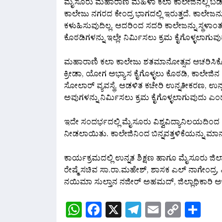
ಮೈಸೂರು ಮಹಾರಾಣಿ ಮಹಿಳಾ ಕಲಾ ಕಾಲೇಜಿನಲ್ಲಿ ಬಡ ಹಾಗೂ
ಕಾಲೇಜು ನಗರದ ಕೇಂದ್ರ ಭಾಗದಲ್ಲಿ ಇರುತ್ತದೆ. ಕಾಲೇಜನ್
ಕಳುಹಿಸುವುದಿಲ್ಲ. ಆದರಿಂದ ಸದರಿ ಕಾಲೇಜನ್ನು ಸ್ಥಳಾಂ
ಕೊಠಡಿಗಳನ್ನು ಇಲ್ಲೇ ನಿರ್ಮಿಸಲು ಕ್ರಮ ಕೈಗೊಳ್ಳಲಾಗು
ಮಹಾರಾಣಿ ಕಲಾ ಕಾಲೇಜು ಶತಮಾನೋತ್ಸವ ಆಚರಿಸಿಕೊಳ
ಕ್ರೀಡಾ, ಯೋಗ ಅಭ್ಯಾಸ ಕೈಗೊಳ್ಳಲು ಕೊಠಡಿ, ಕಾಲೇಜಿನ
ಸೋಲಾರ್ ವ್ಯವಸ್ಥೆ, ಆಡಳಿತ ಕಚೇರಿ ಉನ್ನತೀಕರಣ, ಉನ್ನತ ಮಟ
ಅವುಗಳನ್ನು ನಿರ್ಮಿಸಲು ಕ್ರಮ ಕೈಗೊಳ್ಳಲಾಗುವುದು ಎಂ
ಇದೇ ಸಂದರ್ಭದಲ್ಲಿ ಮೈಸೂರು ವಿಶ್ವವಿದ್ಯಾನಿಲಯದಿಂದ ಕೊಡಗ
ನೀಡಲಾಯಿತು. ಕಾಲೇಜಿನಿಂದ ಬಿನ್ನವತ್ತಳಿಕೆಯನ್ನು ಮಾನ
ಕಾರ್ಯಕ್ರಮದಲ್ಲಿ ಉನ್ನತ ಶಿಕ್ಷಣ ಹಾಗೂ ಮೈಸೂರು ಜಿಲ
ರೇಷ್ಮೆ ಸಚಿವ ಸಾ.ರಾ.ಮಹೇಶ್, ಶಾಸಕ ಎಲ್ ನಾಗೇಂದ್ರ, ವ
ನಯಿಮಾ ಸುಲ್ತಾನ ನಜೀರ್ ಅಹಮದ್, ಜಿಲ್ಲಾಧಿಕಾರಿ ಅಭಿ
WhatsApp
Facebook
X
Telegram
Email
Copy
Sh