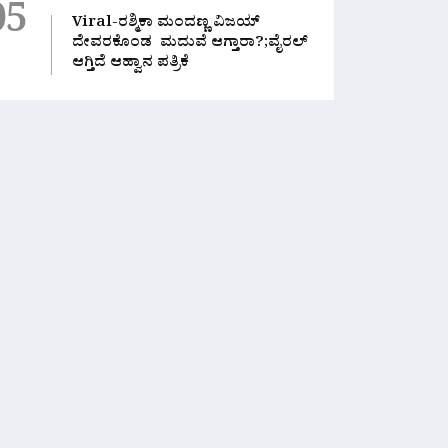
05
Viral-ರಶ್ಮಿಕಾ ಮಂದಣ್ಣ ವಿಜಯ್
ದೇವರಕೊಂಡ ಮದುವೆ ಆಗ್ತಾರಾ?;ವೈರಲ್
ಆಗ್ತಿದೆ ಆಹ್ವಾನ ಪತ್ರಿಕೆ