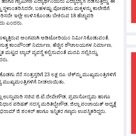
 ಗ್ರಾಮೀಣ ವಿದ್ಯಾರ್ಥಿನಿಯರು ವಿದ್ಯಾಭ್ಯಾಸ ನಡೆಸುತ್ತಿದ್ದು, ಈ
ನು ಸ್ಥಳಾಂತರಿಸಿದರೇ, ಬಹಳಷ್ಟು ಪೋಷಕರು ಮಕ್ಕಳನ್ನು ಕಾಲೇಜಿಗೆ
ತರಿಸದೇ ಇಲ್ಲೇ ಉಳಿಸಿಕೊಂಡು ಬೇಕಿರುವ 18 ಹೆಚ್ಚುವರಿ
ವುದು ಎಂದರು.
್ಳುತ್ತಿರುವ ಅಂಗವಾಗಿ ಆಡಿಟೋರಿಯಂ ನಿರ್ಮಿಸಿಕೊಡುವಂತೆ,
 ಸುತ್ತ ಕಾಂಪೌಂಡ್ ನಿರ್ಮಾಣ, ಹೆಚ್ಚಿನ ಶೌಚಾಲಯಗಳ ನಿರ್ಮಾಣ,
್ಟದ ಲ್ಯಾಬ್ ವ್ಯವಸ್ಥೆ ಕಲ್ಪಿಸುವಂತೆ ಮನವಿ ಸಲ್ಲಿಸಿದ್ದು,
ದರು.
ು ನೆರೆ ಸಂತ್ರಸ್ತರಿಗೆ 23 ಲಕ್ಷ ರೂ. ಚೆಕ್‍ನ್ನು ಮುಖ್ಯಮಂತ್ರಿಗಳಿಗೆ
್ಯ ಮುಖ್ಯಮಂತ್ರಿಗಳಿಗೆ ನೀಡಲಾಯಿತು.
್ಲಾ ಉಸ್ತುವಾರಿ ಸಚಿವ ಜಿ.ಟಿ.ದೇವೇಗೌಡ, ಪ್ರವಾಸೋದ್ಯಮ ಹಾಗೂ
ಿಧಾನ ಪರಿಷತ್ ಸದಸ್ಯ ಮರಿತಿಬ್ಬೇಗೌಡ, ಜಿಲ್ಲಾ ಪಂಚಾಯತ್ ಅಧ್ಯಕ್ಷೆ
ರಾಮ್ ಜಿ ಶಂಕರ್ ಹಾಗೂ ಇನ್ನಿತರ ಗಣ್ಯರು ಉಪಸ್ಥಿತರಿದ್ದರು.
are