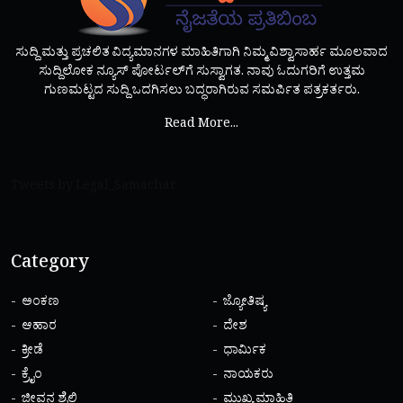
ಸುದ್ದಿ ಮತ್ತು ಪ್ರಚಲಿತ ವಿದ್ಯಮಾನಗಳ ಮಾಹಿತಿಗಾಗಿ ನಿಮ್ಮ ವಿಶ್ವಾಸಾರ್ಹ ಮೂಲವಾದ
ಸುದ್ದಿಲೋಕ ನ್ಯೂಸ್ ಪೋರ್ಟಲ್‌ಗೆ ಸುಸ್ವಾಗತ. ನಾವು ಓದುಗರಿಗೆ ಉತ್ತಮ
ಗುಣಮಟ್ಟದ ಸುದ್ದಿ ಒದಗಿಸಲು ಬದ್ಧರಾಗಿರುವ ಸಮರ್ಪಿತ ಪತ್ರಕರ್ತರು.
Read More...
Tweets by Legal_Samachar
Category
ಅಂಕಣ
ಜ್ಯೋತಿಷ್ಯ
ಆಹಾರ
ದೇಶ
ಕ್ರೀಡೆ
ಧಾರ್ಮಿಕ
ಕ್ರೈಂ
ನಾಯಕರು
ಜೀವನ ಶೈಲಿ
ಮುಖ್ಯ ಮಾಹಿತಿ