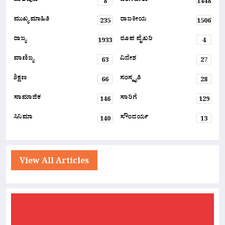
ಬಾಲಿವುಡ್
ಬೆಂಗಳೂರು
8
1448
ಮುಖ್ಯ ಮಾಹಿತಿ
ರಾಜಕೀಯ
235
1506
ರಾಜ್ಯ
ರೂಪ ವೈಖರಿ
1933
4
ವಾಣಿಜ್ಯ
ವಿದೇಶ
63
27
ಶಿಕ್ಷಣ
ಸಂಸ್ಕೃತಿ
66
28
ಸಾಮಾಜಿಕ
ಸಾರಿಗೆ
146
129
ಸಿನಿಮಾ
ಸೌಂದರ್ಯ
140
13
View All Articles