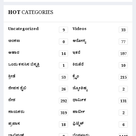
HOT
CATEGORIES
Uncategorized
Videos
9
33
ಅಂಕಣ
ಆರೋಗ್ಯ
0
77
ಆಹಾರ
ಇತರೆ
14
597
ಒಂದು ಕನಸಿನ ಬೆನ್ನತ್ತಿ
ಕಿರುತೆರೆ
1
10
ಕ್ರೀಡೆ
ಕ್ರೈಂ
53
215
ಜೀವನ ಶೈಲಿ
ಜ್ಯೋತಿಷ್ಯ
26
2
ದೇಶ
ಧಾರ್ಮಿಕ
292
131
ನಾಯಕರು
ಪಾರ್ಟೀ
319
2
ಪ್ರವಾಸ
ಫ಼ಿಟ್ನೆಸ್
18
6