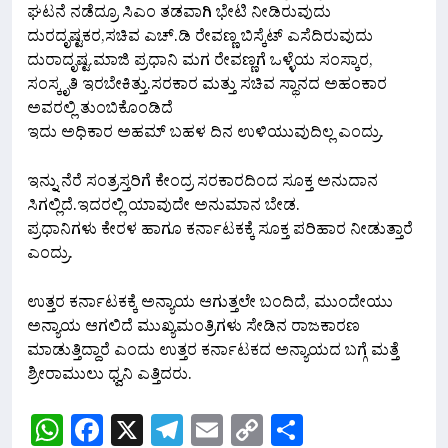
ಘಟನೆ ನಡೆದ್ರೂ ಸಿಎಂ ತಡವಾಗಿ ಭೇಟಿ ನೀಡಿರುವುದು
ದುರದೃಷ್ಟಕರ,ಸಚಿವ ಎಚ್.ಡಿ ರೇವಣ್ಣ ಬಿಸ್ಕೆಟ್ ಎಸೆದಿರುವುದು
ದುರಾದೃಷ್ಟ.ಮಾಜಿ ಪ್ರಧಾನಿ ಮಗ ರೇವಣ್ಣಗೆ ಒಳ್ಳೆಯ ಸಂಸ್ಕಾರ,
ಸಂಸ್ಕೃತಿ ಇರಬೇಕಿತ್ತು.ಸರಕಾರ ಮತ್ತು ಸಚಿವ ಸ್ಥಾನದ ಅಹಂಕಾರ
ಅವರಲ್ಲಿ ತುಂಬಿಕೊಂಡಿದೆ
ಇದು ಅಧಿಕಾರ ಅಹಮ್ ಬಹಳ ದಿನ ಉಳಿಯುವುದಿಲ್ಲ ಎಂದ್ರು.
ಇನ್ನು ನೆರೆ ಸಂತ್ರಸ್ತರಿಗೆ ಕೇಂದ್ರ ಸರಕಾರದಿಂದ ಸೂಕ್ತ ಅನುದಾನ
ಸಿಗಲ್ಲಿದೆ.ಇದರಲ್ಲಿ ಯಾವುದೇ ಅನುಮಾನ ಬೇಡ.
ಪ್ರಧಾನಿಗಳು ಕೇರಳ ಹಾಗೂ ಕರ್ನಾಟಕಕ್ಕೆ ಸೂಕ್ತ ಪರಿಹಾರ ನೀಡುತ್ತಾರೆ
ಎಂದ್ರು.
ಉತ್ತರ ಕರ್ನಾಟಕಕ್ಕೆ ಅನ್ಯಾಯ ಆಗುತ್ತಲೇ ಬಂದಿದೆ, ಮುಂದೇಯು
ಅನ್ಯಾಯ ಆಗಲಿದೆ ಮುಖ್ಯಮಂತ್ರಿಗಳು ಸೇಡಿನ ರಾಜಕಾರಣ
ಮಾಡುತ್ತಿದ್ದಾರೆ ಎಂದು ಉತ್ತರ ಕರ್ನಾಟಕದ ಅನ್ಯಾಯದ ಬಗ್ಗೆ ಮತ್ತೆ
ಶ್ರೀರಾಮುಲು ಧ್ವನಿ ಎತ್ತಿದರು.
WhatsApp
Facebook
X
Telegram
Email
Copy
Share