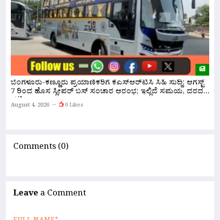
ಬೆಂಗಳೂರು-ಕಣ್ಣೂರು ಪ್ರಯಾಣಿಕರಿಗೆ ಕೆಎಸ್‌ಆರ್‌ಟಿಸಿ ಸಿಹಿ ಸುದ್ದಿ: ಆಗಸ್ಟ್
ಸ
7 ರಿಂದ ಹೊಸ ಸ್ಲೀಪರ್ ಬಸ್ ಸಂಚಾರ ಆರಂಭ; ಇಲ್ಲಿದೆ ಸಮಯ, ದರದ
ಸ
ಪಟ್ಟಿ!
August 4, 2026
0 Likes
A
Comments (0)
Leave
a Comment