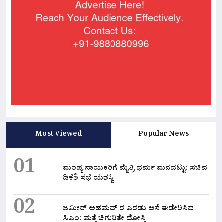
Most Viewed
Popular News
01
ಮಂಡ್ಯ ನಾಯಕರಿಗೆ ಮೈತ್ರಿ ಧರ್ಮ ಮನದಟ್ಟು: ಸಚಿವ
ಡಿಕೆಶಿ ಸಭೆ ಯಶಸ್ವಿ
02
ಜಮೀರ್ ಅಹಮದ್ ರ ಎರಡು ಆಸೆ ಈಡೇರಿಸಿದ
ಸಿಎಂ: ಮತ್ತೆ ಚಿಗುರಿತೇ ದೋಸ್ತಿ