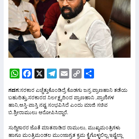
WhatsApp
Facebook
X
Telegram
Email
Copy
Share
Link
ಗದಗ
:ಸರಕಾರ ಎಚ್ಚೆತ್ತುಕೊಂಡಿದ್ರೆ ಕೊಡಗು ಜನ್ರ ಪ್ರಾಣಹಾನಿ ತಡೆಯ
ಬಹುದಿತ್ತು,ಸರಕಾರದ ನಿರ್ಲಕ್ಷ್ಯದಿಂದ ಪ್ರಾಣಹಾನಿ ,ಪ್ರಾಣಿಗಳ
ಹಾನಿ,ಆಸ್ತಿ-ಪಾಸ್ತಿ ನಷ್ಟ ಸಂಭವಿಸಿದೆ ಎಂದು ಮಾಜಿ ಸಚಿವ
ಬಿ.ಶ್ರೀರಾಮುಲು ಆರೋಪಿಸಿದ್ದಾರೆ.
ಸುದ್ದಿಗಾರರ ಜೊತೆ ಮಾತನಾಡಿದ ರಾಮುಲು, ಮುಖ್ಯಮಂತ್ರಿಗಳು
ಹಾಗೂ ಮಂತ್ರಿಮಂಡಲ ಮುಂಜಾಗ್ರತ ಕ್ರಮ ಕೈಗೊಳ್ಳಲಿಲ್ಲ.ಇಷ್ಟೆಲ್ಲಾ