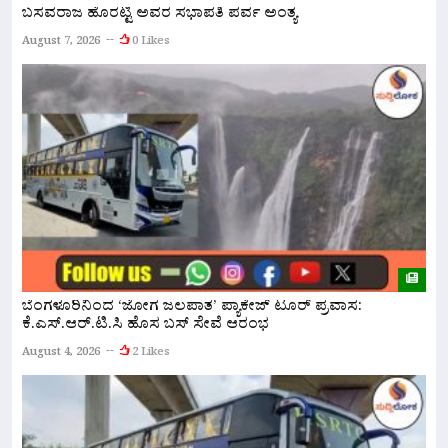
ಬಸವರಾಜ ಹೊರಟ್ಟಿ ಅವರ ಸಭಾಪತಿ ಪರ್ವ ಅಂತ್ಯ
ನ
ಅ
August 7, 2026
0 Likes
A
ಬೆಂಗಳೂರಿನಿಂದ ‘ಜೋಗ ಜಲಪಾತ’ ಪ್ಯಾಕೇಜ್ ಟೂರ್ ಪ್ರವಾಸ:
ಕೆ.ಎಸ್.ಆರ್.ಟಿ.ಸಿ ಹೊಸ ಬಸ್ ಸೇವೆ ಆರಂಭ
ನ
ಇ
August 4, 2026
2 Likes
A