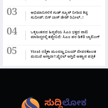
03
ಅಭಿಮಾನಿಗಳಿಗೆ ಗುಡ್ ನ್ಯೂಸ್ ನೀಡಿದ ಕಿಚ್ಚ
ಸುದೀಪ್; ಬಿಗ್ ಬಾಸ್ ಡೇಟ್ ರಿವೀಲ್..!
04
ಒಕ್ಕಲುತನದ ಹಿನ್ನಲೆಯ ಸಿಎಂ ಭತ್ತದ ನಾಟಿ
ಮಾಡಿದ್ದರಲ್ಲಿ‌ ತಪ್ಪೇನಿದೆ: ಸಿಎಂ ಪರ ಡಿಕೆಶಿ ಬ್ಯಾಟಿಂಗ್
05
Viral-ರಶ್ಮಿಕಾ ಮಂದಣ್ಣ ವಿಜಯ್ ದೇವರಕೊಂಡ
ಮದುವೆ ಆಗ್ತಾರಾ?;ವೈರಲ್ ಆಗ್ತಿದೆ ಆಹ್ವಾನ ಪತ್ರಿಕೆ