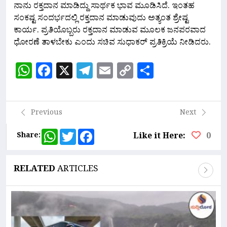
ನಾನು ರಕ್ತದಾನ ಮಾಡಿದ್ದು ಸಾರ್ಥಕ ಭಾವ ಮೂಡಿಸಿದೆ. ಇಂತಹ
ಸಂಕಷ್ಟ ಸಂದರ್ಭದಲ್ಲಿ ರಕ್ತದಾನ ಮಾಡುವುದು ಅತ್ಯಂತ ಶ್ರೇಷ್ಟ
ಕಾರ್ಯ. ಪ್ರತಿಯೊಬ್ಬರು ರಕ್ತದಾನ ಮಾಡುವ ಮೂಲಕ ಜನಪರವಾದ
ಧೋರಣೆ ತಾಳಬೇಕು ಎಂದು ಸಚಿವ ಸುಧಾಕರ್ ಪ್ರತಿಕ್ರಿಯೆ ನೀಡಿದರು.
WhatsApp
Facebook
X
Telegram
Email
Copy
Share
Link
Previous
Next
WhatsApp
Twitter
Facebook
Share:
Like it Here:
0
RELATED
ARTICLES