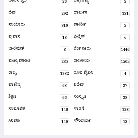
ಜೀವನ ಶೈಲಿ
ಜ್ಯೋತಿಷ್ಯ
26
2
ದೇಶ
ಧಾರ್ಮಿಕ
292
131
ನಾಯಕರು
ಪಾರ್ಟೀ
319
2
ಪ್ರವಾಸ
ಫ಼ಿಟ್ನೆಸ್
18
6
ಬಾಲಿವುಡ್
ಬೆಂಗಳೂರು
8
1446
ಮುಖ್ಯ ಮಾಹಿತಿ
ರಾಜಕೀಯ
235
1505
ರಾಜ್ಯ
ರೂಪ ವೈಖರಿ
1932
4
ವಾಣಿಜ್ಯ
ವಿದೇಶ
63
27
ಶಿಕ್ಷಣ
ಸಂಸ್ಕೃತಿ
66
28
ಸಾಮಾಜಿಕ
ಸಾರಿಗೆ
146
128
ಸಿನಿಮಾ
ಸೌಂದರ್ಯ
140
13