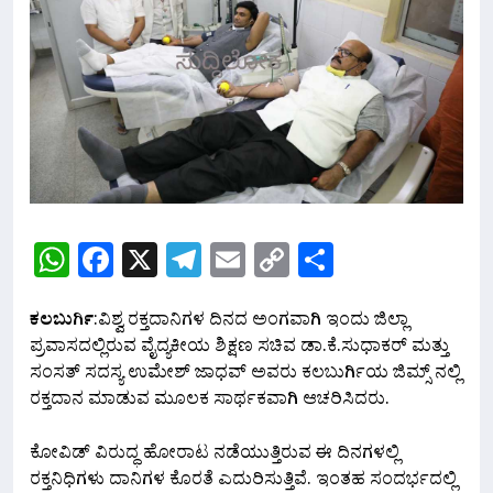
WhatsApp
Facebook
X
Telegram
Email
Copy
Share
Link
ಕಲಬುರ್ಗಿ
:ವಿಶ್ವ ರಕ್ತದಾನಿಗಳ ದಿನದ ಅಂಗವಾಗಿ ಇಂದು ಜಿಲ್ಲಾ
ಪ್ರವಾಸದಲ್ಲಿರುವ ವೈದ್ಯಕೀಯ ಶಿಕ್ಷಣ ಸಚಿವ ಡಾ.ಕೆ.ಸುಧಾಕರ್ ಮತ್ತು
ಸಂಸತ್ ಸದಸ್ಯ ಉಮೇಶ್ ಜಾಧವ್ ಅವರು ಕಲಬುರ್ಗಿಯ ಜಿಮ್ಸ್ ನಲ್ಲಿ
ರಕ್ತದಾನ ಮಾಡುವ ಮೂಲಕ ಸಾರ್ಥಕವಾಗಿ ಆಚರಿಸಿದರು.
ಕೋವಿಡ್ ವಿರುದ್ಧ ಹೋರಾಟ ನಡೆಯುತ್ತಿರುವ ಈ ದಿನಗಳಲ್ಲಿ
ರಕ್ತನಿಧಿಗಳು ದಾನಿಗಳ ಕೊರತೆ ಎದುರಿಸುತ್ತಿವೆ. ಇಂತಹ ಸಂದರ್ಭದಲ್ಲಿ