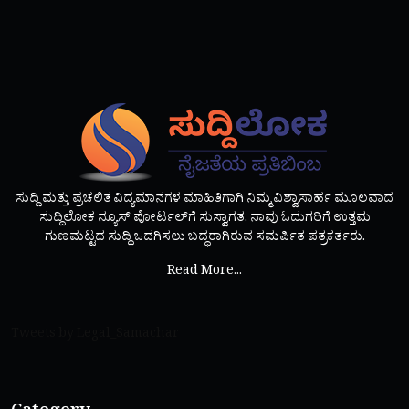
ಸುದ್ದಿ ಮತ್ತು ಪ್ರಚಲಿತ ವಿದ್ಯಮಾನಗಳ ಮಾಹಿತಿಗಾಗಿ ನಿಮ್ಮ ವಿಶ್ವಾಸಾರ್ಹ ಮೂಲವಾದ
ಸುದ್ದಿಲೋಕ ನ್ಯೂಸ್ ಪೋರ್ಟಲ್‌ಗೆ ಸುಸ್ವಾಗತ. ನಾವು ಓದುಗರಿಗೆ ಉತ್ತಮ
ಗುಣಮಟ್ಟದ ಸುದ್ದಿ ಒದಗಿಸಲು ಬದ್ಧರಾಗಿರುವ ಸಮರ್ಪಿತ ಪತ್ರಕರ್ತರು.
Read More...
Tweets by Legal_Samachar