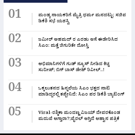
01
ಮಂಡ್ಯ ನಾಯಕರಿಗೆ ಮೈತ್ರಿ ಧರ್ಮ ಮನದಟ್ಟು: ಸಚಿವ
ಡಿಕೆಶಿ ಸಭೆ ಯಶಸ್ವಿ
02
ಜಮೀರ್ ಅಹಮದ್ ರ ಎರಡು ಆಸೆ ಈಡೇರಿಸಿದ
ಸಿಎಂ: ಮತ್ತೆ ಚಿಗುರಿತೇ ದೋಸ್ತಿ
03
ಅಭಿಮಾನಿಗಳಿಗೆ ಗುಡ್ ನ್ಯೂಸ್ ನೀಡಿದ ಕಿಚ್ಚ
ಸುದೀಪ್; ಬಿಗ್ ಬಾಸ್ ಡೇಟ್ ರಿವೀಲ್..!
04
ಒಕ್ಕಲುತನದ ಹಿನ್ನಲೆಯ ಸಿಎಂ ಭತ್ತದ ನಾಟಿ
ಮಾಡಿದ್ದರಲ್ಲಿ‌ ತಪ್ಪೇನಿದೆ: ಸಿಎಂ ಪರ ಡಿಕೆಶಿ ಬ್ಯಾಟಿಂಗ್
05
Viral-ರಶ್ಮಿಕಾ ಮಂದಣ್ಣ ವಿಜಯ್ ದೇವರಕೊಂಡ
ಮದುವೆ ಆಗ್ತಾರಾ?;ವೈರಲ್ ಆಗ್ತಿದೆ ಆಹ್ವಾನ ಪತ್ರಿಕೆ