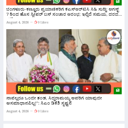
ಸ
ಬೆಂಗಳೂರು-ಕಣ್ಣೂರು ಪ್ರಯಾಣಿಕರಿಗೆ ಕೆಎಸ್‌ಆರ್‌ಟಿಸಿ ಸಿಹಿ ಸುದ್ದಿ: ಆಗಸ್ಟ್
ಸ
7 ರಿಂದ ಹೊಸ ಸ್ಲೀಪರ್ ಬಸ್ ಸಂಚಾರ ಆರಂಭ; ಇಲ್ಲಿದೆ ಸಮಯ, ದರದ
ಪಟ್ಟಿ!
A
August 4, 2026
0 Likes
ರ
ನಾವೆಲ್ಲರೂ ಒಂದೇ ತಂಡ, ಸಿದ್ದರಾಮಯ್ಯ ಅವರಿಗೆ ಯಾವುದೇ
ಹ
ಅಸಮಾಧಾನವಿಲ್ಲ!”: ಸಿಎಂ ಡಿಕೆಶಿ ಸ್ಪಷ್ಟನೆ
A
August 4, 2026
0 Likes