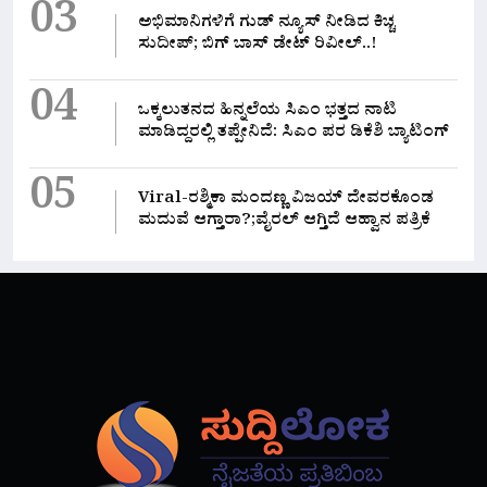
03
ಅಭಿಮಾನಿಗಳಿಗೆ ಗುಡ್ ನ್ಯೂಸ್ ನೀಡಿದ ಕಿಚ್ಚ
ಸುದೀಪ್; ಬಿಗ್ ಬಾಸ್ ಡೇಟ್ ರಿವೀಲ್..!
04
ಒಕ್ಕಲುತನದ ಹಿನ್ನಲೆಯ ಸಿಎಂ ಭತ್ತದ ನಾಟಿ
ಮಾಡಿದ್ದರಲ್ಲಿ‌ ತಪ್ಪೇನಿದೆ: ಸಿಎಂ ಪರ ಡಿಕೆಶಿ ಬ್ಯಾಟಿಂಗ್
05
Viral-ರಶ್ಮಿಕಾ ಮಂದಣ್ಣ ವಿಜಯ್ ದೇವರಕೊಂಡ
ಮದುವೆ ಆಗ್ತಾರಾ?;ವೈರಲ್ ಆಗ್ತಿದೆ ಆಹ್ವಾನ ಪತ್ರಿಕೆ