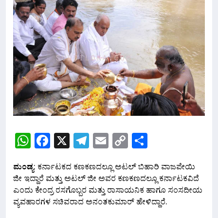
WhatsApp
Facebook
X
Telegram
Email
Copy
Share
Link
ಮಂಡ್ಯ
: ಕರ್ನಾಟಕದ ಕಣಕಣದಲ್ಲೂ ಅಟಲ್ ಬಿಹಾರಿ ವಾಜಪೇಯಿ
ಜೀ ಇದ್ದಾರೆ ಮತ್ತು ಅಟಲ್ ಜೀ ಅವರ ಕಣಕಣದಲ್ಲೂ ಕರ್ನಾಟಕವಿದೆ
ಎಂದು ಕೇಂದ್ರ ರಸಗೊಬ್ಬರ ಮತ್ತು ರಾಸಾಯನಿಕ ಹಾಗೂ ಸಂಸದೀಯ
ವ್ಯವಹಾರಗಳ ಸಚಿವರಾದ ಅನಂತಕುಮಾರ್ ಹೇಳಿದ್ದಾರೆ.