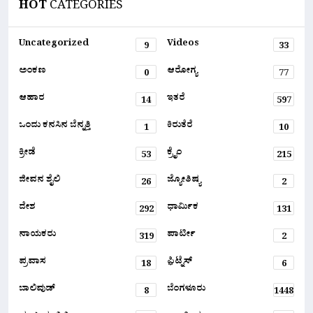
HOT
CATEGORIES
Uncategorized
Videos
9
33
ಅಂಕಣ
ಆರೋಗ್ಯ
0
77
ಆಹಾರ
ಇತರೆ
14
597
ಒಂದು ಕನಸಿನ ಬೆನ್ನತ್ತಿ
ಕಿರುತೆರೆ
1
10
ಕ್ರೀಡೆ
ಕ್ರೈಂ
53
215
ಜೀವನ ಶೈಲಿ
ಜ್ಯೋತಿಷ್ಯ
26
2
ದೇಶ
ಧಾರ್ಮಿಕ
292
131
ನಾಯಕರು
ಪಾರ್ಟೀ
319
2
ಪ್ರವಾಸ
ಫ಼ಿಟ್ನೆಸ್
18
6
ಬಾಲಿವುಡ್
ಬೆಂಗಳೂರು
8
1448