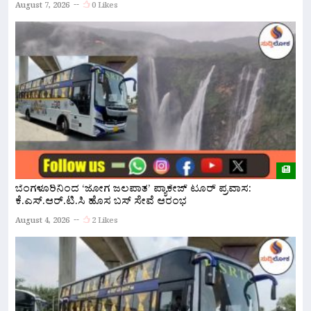
ಅ
August 7, 2026
0 Likes
A
ಬೆಂಗಳೂರಿನಿಂದ ‘ಜೋಗ ಜಲಪಾತ’ ಪ್ಯಾಕೇಜ್ ಟೂರ್ ಪ್ರವಾಸ:
ಕೆ.ಎಸ್.ಆರ್.ಟಿ.ಸಿ ಹೊಸ ಬಸ್ ಸೇವೆ ಆರಂಭ
ನ
ಇ
August 4, 2026
2 Likes
A