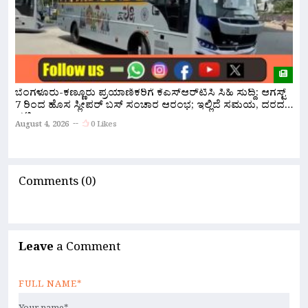
ಬೆಂಗಳೂರು-ಕಣ್ಣೂರು ಪ್ರಯಾಣಿಕರಿಗೆ ಕೆಎಸ್‌ಆರ್‌ಟಿಸಿ ಸಿಹಿ ಸುದ್ದಿ: ಆಗಸ್ಟ್
ಸ
7 ರಿಂದ ಹೊಸ ಸ್ಲೀಪರ್ ಬಸ್ ಸಂಚಾರ ಆರಂಭ; ಇಲ್ಲಿದೆ ಸಮಯ, ದರದ
ಸ
ಪಟ್ಟಿ!
August 4, 2026
0 Likes
A
Comments (0)
Leave
a Comment
FULL NAME*