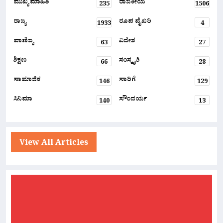
ಮುಖ್ಯ ಮಾಹಿತಿ
ರಾಜಕೀಯ
235
1506
ರಾಜ್ಯ
ರೂಪ ವೈಖರಿ
1933
4
ವಾಣಿಜ್ಯ
ವಿದೇಶ
63
27
ಶಿಕ್ಷಣ
ಸಂಸ್ಕೃತಿ
66
28
ಸಾಮಾಜಿಕ
ಸಾರಿಗೆ
146
129
ಸಿನಿಮಾ
ಸೌಂದರ್ಯ
140
13
View All Articles