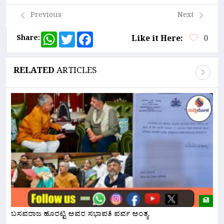
Previous
Next
WhatsApp
Twitter
Facebook
Share:
Like it Here:
0
RELATED
ARTICLES
ಬಸವರಾಜ ಹೊರಟ್ಟಿ ಅವರ ಸಭಾಪತಿ ಪರ್ವ ಅಂತ್ಯ
ನ