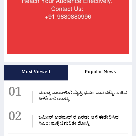
Most Viewed
Popular News
01
ಮಂಡ್ಯ ನಾಯಕರಿಗೆ ಮೈತ್ರಿ ಧರ್ಮ ಮನದಟ್ಟು: ಸಚಿವ
ಡಿಕೆಶಿ ಸಭೆ ಯಶಸ್ವಿ
02
ಜಮೀರ್ ಅಹಮದ್ ರ ಎರಡು ಆಸೆ ಈಡೇರಿಸಿದ
ಸಿಎಂ: ಮತ್ತೆ ಚಿಗುರಿತೇ ದೋಸ್ತಿ