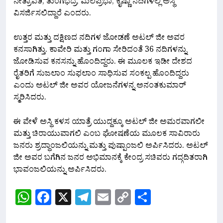
ನೇತ್ರಾವತಿ, ತುಂಗಭದ್ರ, ಮಲಪ್ರಭಾ, ಕೃಷ್ಣಾ ನದಿಗಳಲ್ಲಿ ಅಸ್ಥಿ
ವಿಸರ್ಜಿಸಲಿದ್ದಾರೆ ಎಂದರು.
ಉತ್ತರ ಮತ್ತು ದಕ್ಷಿಣದ ನದಿಗಳ ಜೋಡಣೆ ಅಟಲ್ ಜೀ ಅವರ
ಕನಸಾಗಿತ್ತು. ಕಾವೇರಿ ಮತ್ತು ಗಂಗಾ ಸೇರಿದಂತೆ 36 ನದಿಗಳನ್ನು
ಜೋಡಿಸುವ ಕನಸನ್ನು ಹೊಂದಿದ್ದರು. ಈ ಮೂಲಕ ಇಡೀ ದೇಶದ
ರೈತರಿಗೆ ಸುಜಲಾಂ ಸುಫಲಾಂ ಸಾಧಿಸುವ ಸಂಕಲ್ಪ ಹೊಂದಿದ್ದರು
ಎಂದು ಅಟಲ್ ಜೀ ಅವರ ಯೋಜನೆಗಳನ್ನ ಅನಂತಕುಮಾರ್
ಸ್ಮರಿಸಿದರು.
ಈ ವೇಳೆ ಅಸ್ಥಿ ಕಳಸ ಯಾತ್ರೆ ಯುದ್ದಕ್ಕೂ ಅಟಲ್ ಜೀ ಅಮರವಾಗಲೀ
ಮತ್ತು ಚಿರಾಯುವಾಗಲಿ ಎಂಬ ಘೋಷಣೆಯ ಮೂಲಕ ಸಾವಿರಾರು
ಜನರು ಶ್ರದ್ಧಾಂಜಲಿಯನ್ನು ಮತ್ತು ಪುಷ್ಪಾಂಜಲಿ ಅರ್ಪಿಸಿದರು. ಅಟಲ್
ಜೀ ಅವರ ಬಗೆಗಿನ ಜನರ ಅಭಿಮಾನಕ್ಕೆ ಕೇಂದ್ರ ಸಚಿವರು ಗದ್ಗದಿತರಾಗಿ
ಭಾವಂಜಲಿಯನ್ನು ಅರ್ಪಿಸಿದರು.
WhatsApp
Facebook
X
Telegram
Email
Copy
Share
Link