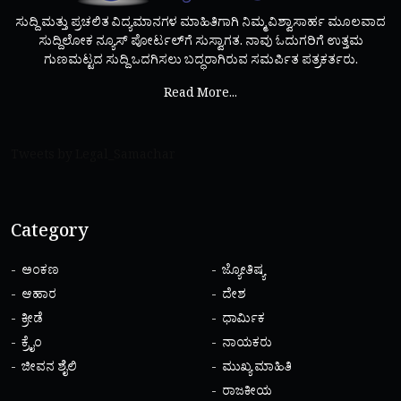
ಸುದ್ದಿ ಮತ್ತು ಪ್ರಚಲಿತ ವಿದ್ಯಮಾನಗಳ ಮಾಹಿತಿಗಾಗಿ ನಿಮ್ಮ ವಿಶ್ವಾಸಾರ್ಹ ಮೂಲವಾದ
ಸುದ್ದಿಲೋಕ ನ್ಯೂಸ್ ಪೋರ್ಟಲ್‌ಗೆ ಸುಸ್ವಾಗತ. ನಾವು ಓದುಗರಿಗೆ ಉತ್ತಮ
ಗುಣಮಟ್ಟದ ಸುದ್ದಿ ಒದಗಿಸಲು ಬದ್ಧರಾಗಿರುವ ಸಮರ್ಪಿತ ಪತ್ರಕರ್ತರು.
Read More...
Tweets by Legal_Samachar
Category
ಅಂಕಣ
ಜ್ಯೋತಿಷ್ಯ
ಆಹಾರ
ದೇಶ
ಕ್ರೀಡೆ
ಧಾರ್ಮಿಕ
ಕ್ರೈಂ
ನಾಯಕರು
ಜೀವನ ಶೈಲಿ
ಮುಖ್ಯ ಮಾಹಿತಿ
ರಾಜಕೀಯ