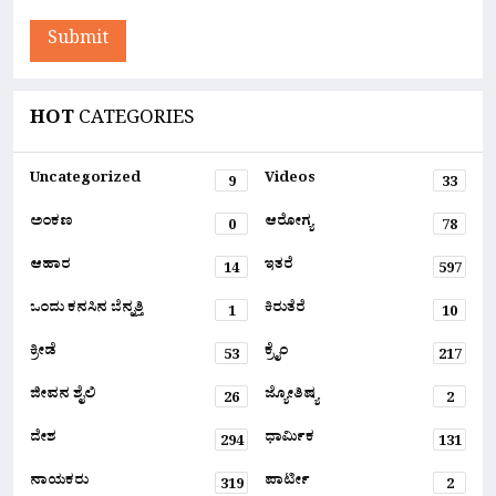
Submit
HOT
CATEGORIES
Uncategorized
Videos
9
33
ಅಂಕಣ
ಆರೋಗ್ಯ
0
78
ಆಹಾರ
ಇತರೆ
14
597
ಒಂದು ಕನಸಿನ ಬೆನ್ನತ್ತಿ
ಕಿರುತೆರೆ
1
10
ಕ್ರೀಡೆ
ಕ್ರೈಂ
53
217
ಜೀವನ ಶೈಲಿ
ಜ್ಯೋತಿಷ್ಯ
26
2
ದೇಶ
ಧಾರ್ಮಿಕ
294
131
ನಾಯಕರು
ಪಾರ್ಟೀ
319
2