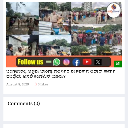
ಹ
ಬೆಂಗಳೂರಲ್ಲಿ ಅಕ್ರಮ ಬಾಂಗ್ಲಾ ವಲಸಿಗರ ನೆಟ್‌ವರ್ಕ್; ಆಧಾರ್ ಕಾರ್ಡ್
ಅ
ದಂಧೆಯ ಅಸಲಿ ಕಿಂಗ್‌ಪಿನ್ ಯಾರು?
A
August 8, 2026
0 Likes
Comments (0)