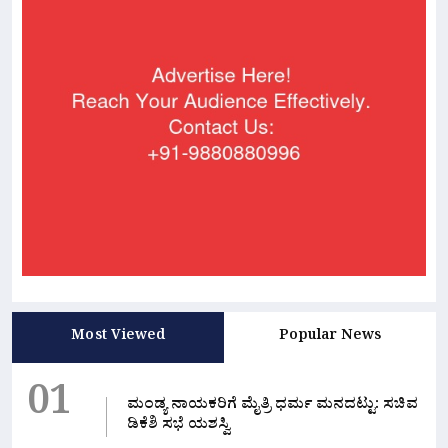
Most Viewed
Popular News
01
ಮಂಡ್ಯ ನಾಯಕರಿಗೆ ಮೈತ್ರಿ ಧರ್ಮ ಮನದಟ್ಟು: ಸಚಿವ
ಡಿಕೆಶಿ ಸಭೆ ಯಶಸ್ವಿ