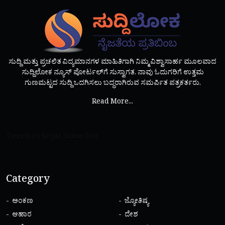
ಸುದ್ದಿ ಮತ್ತು ಪ್ರಚಲಿತ ವಿದ್ಯಮಾನಗಳ ಮಾಹಿತಿಗಾಗಿ ನಿಮ್ಮ ವಿಶ್ವಾಸಾರ್ಹ ಮೂಲವಾದ
ಸುದ್ದಿಲೋಕ ನ್ಯೂಸ್ ಪೋರ್ಟಲ್‌ಗೆ ಸುಸ್ವಾಗತ. ನಾವು ಓದುಗರಿಗೆ ಉತ್ತಮ
ಗುಣಮಟ್ಟದ ಸುದ್ದಿ ಒದಗಿಸಲು ಬದ್ಧರಾಗಿರುವ ಸಮರ್ಪಿತ ಪತ್ರಕರ್ತರು.
Read More...
Tweets by Legal_Samachar
Category
ಅಂಕಣ
ಜ್ಯೋತಿಷ್ಯ
ಆಹಾರ
ದೇಶ