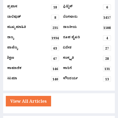
ಪ್ರವಾಸ
ಫ಼ಿಟ್ನೆಸ್
18
6
ಬಾಲಿವುಡ್
ಬೆಂಗಳೂರು
8
1457
ಮುಖ್ಯ ಮಾಹಿತಿ
ರಾಜಕೀಯ
235
1508
ರಾಜ್ಯ
ರೂಪ ವೈಖರಿ
1934
4
ವಾಣಿಜ್ಯ
ವಿದೇಶ
63
27
ಶಿಕ್ಷಣ
ಸಂಸ್ಕೃತಿ
67
28
ಸಾಮಾಜಿಕ
ಸಾರಿಗೆ
146
131
ಸಿನಿಮಾ
ಸೌಂದರ್ಯ
140
13
View All Articles