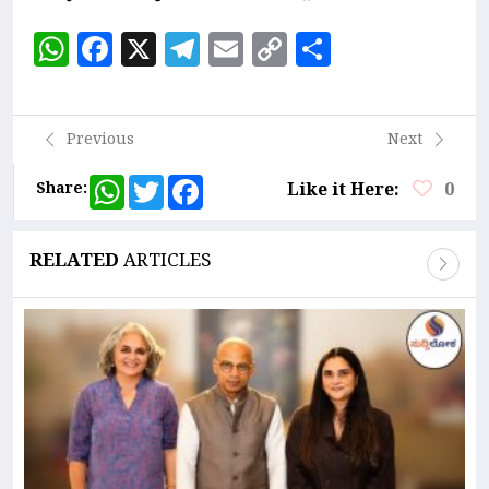
WhatsApp
Facebook
X
Telegram
Email
Copy
Share
Link
Previous
Next
WhatsApp
Twitter
Facebook
Share:
Like it Here:
0
RELATED
ARTICLES