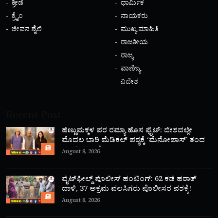
ಕ್ರೀಡೆ
ಧಾರ್ಮಿಕ
ಕ್ರೈಂ
ನಾಯಕರು
ಜೀವನ ಶೈಲಿ
ಮುಖ್ಯ ಮಾಹಿತಿ
ರಾಜಕೀಯ
ರಾಜ್ಯ
ವಾಣಿಜ್ಯ
ವಿದೇಶ
Recent Post
ಹೆಣ್ಣುಮಕ್ಕಳ ಪರ ರಮ್ಯಾ ಹೊಸ ಫೈಟ್: ದೇಶದಲ್ಲೇ
ಮೊದಲ ಬಾರಿ ಮೆಡಿಕಲ್ ಪಠ್ಯಕ್ಕೆ ‘ಮೆನೋಪಾಸ್’ ತಂದ
ಮಾಜಿ ಸಂಸದೆ!
August 8, 2026
ವೈಟ್‌ಫೀಲ್ಡ್ ಪೊಲೀಸ್ ಹಂಟಿಂಗ್: 62 ಕಡೆ ಹಠಾತ್
ದಾಳಿ, 37 ಅಕ್ರಮ ವಲಸಿಗರು ಪೊಲೀಸರ ವಶಕ್ಕೆ!
August 8, 2026