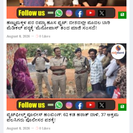
ಹೆಣ್ಣುಮಕ್ಕಳ ಪರ ರಮ್ಯಾ ಹೊಸ ಫೈಟ್: ದೇಶದಲ್ಲೇ ಮೊದಲ ಬಾರಿ
ನ
ಮೆಡಿಕಲ್ ಪಠ್ಯಕ್ಕೆ ‘ಮೆನೋಪಾಸ್’ ತಂದ ಮಾಜಿ ಸಂಸದೆ!
ಮ
August 8, 2026
0 Likes
A
ವೈಟ್‌ಫೀಲ್ಡ್ ಪೊಲೀಸ್ ಹಂಟಿಂಗ್: 62 ಕಡೆ ಹಠಾತ್ ದಾಳಿ, 37 ಅಕ್ರಮ
ಪ
ವಲಸಿಗರು ಪೊಲೀಸರ ವಶಕ್ಕೆ!
A
August 8, 2026
0 Likes