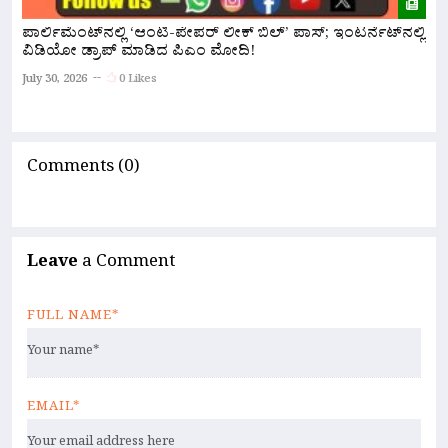
ಪಾರ್ಲಿಮೆಂಟ್‌ನಲ್ಲಿ ‘ಆಂಟಿ-ಪೇಪರ್ ಲೀಕ್ ಬಿಲ್’ ಪಾಸ್; ಇಂಟರ್ನೆಟ್‌ನಲ್ಲಿ
ವಿಡಿಯೋ ಡ್ರಾಪ್ ಮಾಡಿದ ಪಿಎಂ ಮೋದಿ!
“
ಪ
July 30, 2026
0 Likes
Ju
Comments (0)
Leave
a Comment
FULL NAME*
EMAIL*