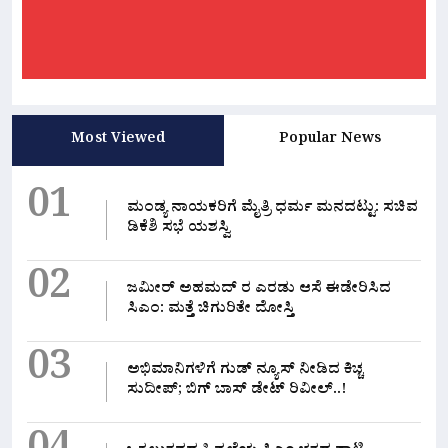
Most Viewed
Popular News
01
ಮಂಡ್ಯ ನಾಯಕರಿಗೆ ಮೈತ್ರಿ ಧರ್ಮ ಮನದಟ್ಟು: ಸಚಿವ
ಡಿಕೆಶಿ ಸಭೆ ಯಶಸ್ವಿ
02
ಜಮೀರ್ ಅಹಮದ್ ರ ಎರಡು ಆಸೆ ಈಡೇರಿಸಿದ
ಸಿಎಂ: ಮತ್ತೆ ಚಿಗುರಿತೇ ದೋಸ್ತಿ
03
ಅಭಿಮಾನಿಗಳಿಗೆ ಗುಡ್ ನ್ಯೂಸ್ ನೀಡಿದ ಕಿಚ್ಚ
ಸುದೀಪ್; ಬಿಗ್ ಬಾಸ್ ಡೇಟ್ ರಿವೀಲ್..!