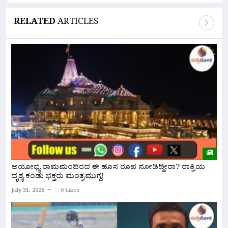
RELATED
ARTICLES
ಅಯೋಧ್ಯೆ ರಾಮಮಂದಿರದ ಈ ಹೊಸ ರೂಪ ನೋಡಿದ್ದೀರಾ? ರಾತ್ರಿಯ
ಪ
ದೃಶ್ಯ ಕಂಡು ಭಕ್ತರು ಮಂತ್ರಮುಗ್ಧ!
‘
July 31, 2026
0 Likes
Ju