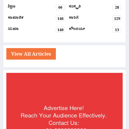
ಶಿಕ್ಷಣ
ಸಂಸ್ಕೃತಿ
66
28
ಸಾಮಾಜಿಕ
ಸಾರಿಗೆ
146
129
ಸಿನಿಮಾ
ಸೌಂದರ್ಯ
140
13
View All Articles