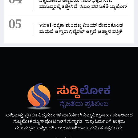
04
ಒಕ್ಕಲುತನದ ಹಿನ್ನಲೆಯ ಸಿಎಂ ಭತ್ತದ ನಾಟಿ
ಮಾಡಿದ್ದರಲ್ಲಿ‌ ತಪ್ಪೇನಿದೆ: ಸಿಎಂ ಪರ ಡಿಕೆಶಿ ಬ್ಯಾಟಿಂಗ್
05
Viral-ರಶ್ಮಿಕಾ ಮಂದಣ್ಣ ವಿಜಯ್ ದೇವರಕೊಂಡ
ಮದುವೆ ಆಗ್ತಾರಾ?;ವೈರಲ್ ಆಗ್ತಿದೆ ಆಹ್ವಾನ ಪತ್ರಿಕೆ
ಸುದ್ದಿ ಮತ್ತು ಪ್ರಚಲಿತ ವಿದ್ಯಮಾನಗಳ ಮಾಹಿತಿಗಾಗಿ ನಿಮ್ಮ ವಿಶ್ವಾಸಾರ್ಹ ಮೂಲವಾದ
ಸುದ್ದಿಲೋಕ ನ್ಯೂಸ್ ಪೋರ್ಟಲ್‌ಗೆ ಸುಸ್ವಾಗತ. ನಾವು ಓದುಗರಿಗೆ ಉತ್ತಮ
ಗುಣಮಟ್ಟದ ಸುದ್ದಿ ಒದಗಿಸಲು ಬದ್ಧರಾಗಿರುವ ಸಮರ್ಪಿತ ಪತ್ರಕರ್ತರು.