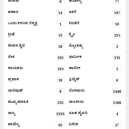
ಅಂಕಣ
ಆರೋಗ್ಯ
0
77
ಆಹಾರ
ಇತರೆ
14
597
ಒಂದು ಕನಸಿನ ಬೆನ್ನತ್ತಿ
ಕಿರುತೆರೆ
1
10
ಕ್ರೀಡೆ
ಕ್ರೈಂ
53
215
ಜೀವನ ಶೈಲಿ
ಜ್ಯೋತಿಷ್ಯ
26
2
ದೇಶ
ಧಾರ್ಮಿಕ
292
131
ನಾಯಕರು
ಪಾರ್ಟೀ
319
2
ಪ್ರವಾಸ
ಫ಼ಿಟ್ನೆಸ್
18
6
ಬಾಲಿವುಡ್
ಬೆಂಗಳೂರು
8
1448
ಮುಖ್ಯ ಮಾಹಿತಿ
ರಾಜಕೀಯ
235
1506
ರಾಜ್ಯ
ರೂಪ ವೈಖರಿ
1933
4
ವಾಣಿಜ್ಯ
ವಿದೇಶ
63
27