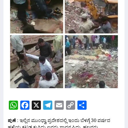
WhatsApp
Facebook
X
Telegram
Email
Copy
Share
Link
ಪುಣೆ
: ಇಲ್ಲಿನ ಮುಂಧ್ವಾ ಪ್ರದೇಶದಲ್ಲಿ ಇಂದು ಬೆಳಗ್ಗೆ 30 ವರ್ಷದ