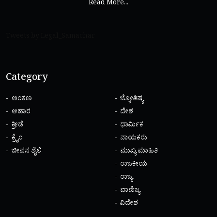
Read More...
Tweets by Legal_Samachar
Category
ಅಂಕಣ
ಜ್ಯೋತಿಷ್ಯ
ಆಹಾರ
ದೇಶ
ಕ್ರೀಡೆ
ಧಾರ್ಮಿಕ
ಕ್ರೈಂ
ನಾಯಕರು
ಜೀವನ ಶೈಲಿ
ಮುಖ್ಯ ಮಾಹಿತಿ
ರಾಜಕೀಯ
ರಾಜ್ಯ
ವಾಣಿಜ್ಯ
ವಿದೇಶ