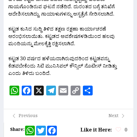
ಹಳೆಯ ಕಟ್ಟಡ ಕುಸಿದು ಐವರು ಸಾವನ್ನಪ್ಪಿದ್ದು, ಹಲವರು
ಗಾಯಗೊಂಡಿರುವ ಘಟನೆ ನಡೆದಿದೆ. ದುರಂತದ ಬಗ್ಗೆ ತನಿಖೆಗೆ
ಆದೇಶಿಸಲಾಗಿದ್ದು, ಗಾಯಾಳುಗಳನ್ನು ಆಸ್ಪತ್ರೆಗೆ ಸೇರಿಸಲಾಗಿದೆ.
ಕಟ್ಟಡ ಕುಸಿದ ಸುದ್ಧಿ ತಿಳಿದ ತಕ್ಷಣ ರಕ್ಷಣಾ ಕಾರ್ಯಾಚರಣೆ
ಆರಂಭಿಸಲಾಯಿತು. ಕಟ್ಟಡದ ಅವಶೇಷಗಳಡಿಯಿಂದ ಹಲವು
ಮಂದಿಯನ್ನು ಮೇಲಕ್ಕೆತ್ತಿ ರಕ್ಷಿಸಲಾಗಿದೆ.
ಕಟ್ಟಡ 30 ವರ್ಷದ ಹಳೆಯದಾಗಿರುವುದರಿಂದ ಕಟ್ಟಡವನ್ನು
ಕೆಡವಬೇಕೆಂದು ಸಿಟಿ ಮುನಿಸಿಪಲ್‌ ಕೌನ್ಸಿಲ್‌ ನೊಟೀಸ್‌ ನೀಡಿತ್ತು
ಎಂದು ತಿಳಿದು ಬಂದಿದೆ.
WhatsApp
Facebook
X
Telegram
Email
Copy
Share
Link
Previous
Next
WhatsApp
Twitter
Facebook
Share:
Like it Here:
0