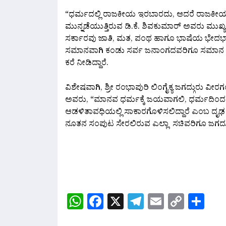
“ಧರ್ಮದಲ್ಲಿ ರಾಜಕೀಯ ಇರಬಾರದು, ಆದರೆ ರಾಜಕೀಯದಲ
ಮುನ್ನಡೆಯುತ್ತಿರುವ ಡಿ.ಕೆ. ಶಿವಕುಮಾರ್ ಅವರು ಮುಖ್
ಸರ್ಕಾರವು ಜಾತಿ, ಮತ, ಪಂಥ ಹಾಗೂ ಭಾಷೆಯ ಭೇದಭಾವಗ
ಸಮಾನವಾಗಿ ಕಂಡು ಸರ್ವ ಜನಾಂಗದವರಿಗೂ ಸಮಾನ
ಕರೆ ನೀಡಿದ್ದಾರೆ.
ವಿಶೇಷವಾಗಿ, ಶ್ರೀ ರಂಭಾಪುರಿ ಲಿಂಗೈಕ್ಯ ಜಗದ್ಗುರು ವ
ಅವರು, “ಮಾನವ ಧರ್ಮಕ್ಕೆ ಜಯವಾಗಲಿ, ಧರ್ಮದಿಂದಲೇ 
ಆಡಳಿತಾವಧಿಯಲ್ಲಿ ಸಾಕಾರಗೊಳಿಸಲಿದ್ದಾರೆ ಎಂಬ ದೃಢ ವಿಶ
ನೂತನ ಸಂಪುಟ ಸೇರಲಿರುವ ಎಲ್ಲಾ ಸಚಿವರಿಗೂ ಜಗದ್ಗುರ
WhatsApp
Facebook
X
Telegram
Email
Copy
Sh
Link