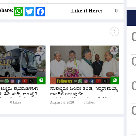
WhatsApp
Twitter
Facebook
Share:
Like it Here:
0
್ಣೂರು ಪ್ರಯಾಣಿಕರಿಗೆ
ನಾವೆಲ್ಲರೂ ಒಂದೇ ತಂಡ, ಸಿದ್ದರಾಮಯ್ಯ
ನನಗೂ 
ಿ ಸಿಹಿ ಸುದ್ದಿ: ಆಗಸ್ಟ್ 7
ಅವರಿಗೆ ಯಾವುದೇ
ಅಸಮಾಧ
್ಲೀಪರ್ ಬಸ್ ಸಂಚಾರ
ಅಸಮಾಧಾನವಿಲ್ಲ!”: ಸಿಎಂ ಡಿಕೆಶಿ
ಇತಿಹಾ
6
0 Likes
August 4, 2026
0 Likes
August 
ಿದೆ ಸಮಯ, ದರದ ಪಟ್ಟಿ!
ಸ್ಪಷ್ಟನೆ