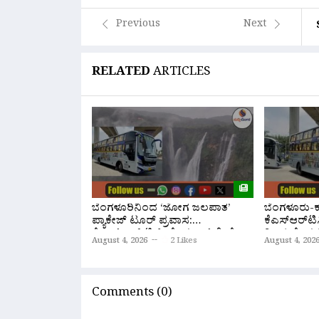
Previous
Next
RELATED
ARTICLES
ಬೆಂಗಳೂರಿನಿಂದ ‘ಜೋಗ ಜಲಪಾತ’
ಬೆಂಗಳೂರು-ಕಣ
ಪ್ಯಾಕೇಜ್ ಟೂರ್ ಪ್ರವಾಸ:
ಕೆಎಸ್‌ಆರ್‌ಟಿಸ
ಕೆ.ಎಸ್.ಆರ್.ಟಿ.ಸಿ ಹೊಸ ಬಸ್ ಸೇವೆ
ರಿಂದ ಹೊಸ ಸ
August 4, 2026
2 Likes
August 4, 202
ಆರಂಭ
ಆರಂಭ; ಇಲ್ಲ
Comments (0)