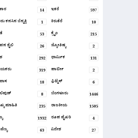
ಹಾರ
ಇತರೆ
14
597
ು ಕನಸಿನ ಬೆನ್ನತ್ತಿ
ಕಿರುತೆರೆ
1
10
ಡೆ
ಕ್ರೈಂ
53
215
ವನ ಶೈಲಿ
ಜ್ಯೋತಿಷ್ಯ
26
2
ಶ
ಧಾರ್ಮಿಕ
292
131
ಾಯಕರು
ಪಾರ್ಟೀ
319
2
ರವಾಸ
ಫ಼ಿಟ್ನೆಸ್
18
6
ಲಿವುಡ್
ಬೆಂಗಳೂರು
8
1446
ಖ್ಯ ಮಾಹಿತಿ
ರಾಜಕೀಯ
235
1505
್ಯ
ರೂಪ ವೈಖರಿ
1932
4
ಣಿಜ್ಯ
ವಿದೇಶ
63
27