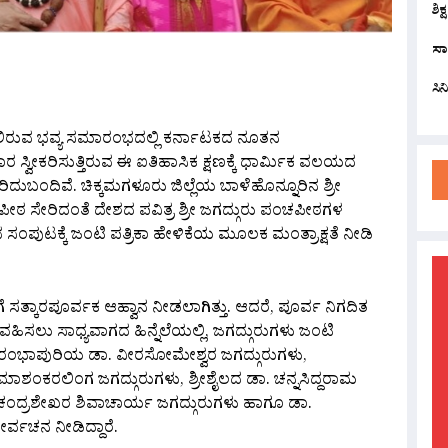
ಶಿಕ
ಸಾ
are
ಸಿ
ಲಿರುವ ಭವ್ಯ ಸಮಾರಂಭದಲ್ಲಿ ಕರ್ನಾಟಕದ ನೂತನ
 ಸ್ವೀಕರಿಸುತ್ತಿರುವ ಈ ಐತಿಹಾಸಿಕ ಕ್ಷಣಕ್ಕೆ ಧಾರ್ಮಿಕ ವಲಯದ
ಬಂದಿವೆ. ಚಿಕ್ಕಮಗಳೂರು ಜಿಲ್ಲೆಯ ಬಾಳೆಹೊನ್ನೂರಿನ ಶ್ರೀ
ೀಠ ಸೇರಿದಂತೆ ದೇಶದ ಪವಿತ್ರ ಶ್ರೀ ಜಗದ್ಗುರು ಪಂಚಪೀಠಗಳ
ಂಪುಟಕ್ಕೆ ಜಂಟಿ ಪತ್ರಿಕಾ ಹೇಳಿಕೆಯ ಮೂಲಕ ಮಂತ್ರಾಕ್ಷತೆ ನೀಡಿ
ತ್ಕಾರಪೂರ್ವಕ ಆಹ್ವಾನ ನೀಡಲಾಗಿತ್ತು. ಆದರೆ, ಪೂರ್ವ ನಿಗದಿತ
ಿಸಲು ಸಾಧ್ಯವಾಗದ ಹಿನ್ನೆಲೆಯಲ್ಲಿ, ಜಗದ್ಗುರುಗಳು ಜಂಟಿ
. ರಂಭಾಪುರಿಯ ಡಾ. ವೀರಸೋಮೇಶ್ವರ ಜಗದ್ಗುರುಗಳು,
ಮಾಶಂಕರಲಿಂಗ ಜಗದ್ಗುರುಗಳು, ಶ್ರೀಶೈಲದ ಡಾ. ಚನ್ನಸಿದ್ದರಾಮ
. ಚಂದ್ರಶೇಖರ ಶಿವಾಚಾರ್ಯ ಜಗದ್ಗುರುಗಳು ಹಾಗೂ ಡಾ.
ೀರ್ವಚನ ನೀಡಿದ್ದಾರೆ.