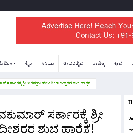
ಮೆಟ್ರೋ
ಕ್ರೈಂ
ಸಿನಿಮಾ
ಜೀವನ ಶೈಲಿ
ವಾಣಿಜ್ಯ
ಕ್ರೀಡೆ
ರ್ ಸರ್ಕಾರಕ್ಕೆ ಶ್ರೀ ಜಗದ್ಗುರು ಪಂಚಪೀಠಾಧೀಶ್ವರರ ಶುಭ ಹಾರೈಕೆ!
H
ಕುಮಾರ್ ಸರ್ಕಾರಕ್ಕೆ ಶ್ರೀ
Un
ೀಶ್ವರರ ಶುಭ ಹಾರೈಕೆ!
ಅ