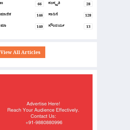
್ಷಣ
ಸಂಸ್ಕೃತಿ
66
28
ಮಾಜಿಕ
ಸಾರಿಗೆ
146
128
ನಿಮಾ
ಸೌಂದರ್ಯ
140
13
View All Articles