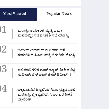
Most Viewed
Popular News
01
ಮಂಡ್ಯ ನಾಯಕರಿಗೆ ಮೈತ್ರಿ ಧರ್ಮ
ಮನದಟ್ಟು: ಸಚಿವ ಡಿಕೆಶಿ ಸಭೆ ಯಶಸ್ವಿ
02
ಜಮೀರ್ ಅಹಮದ್ ರ ಎರಡು ಆಸೆ
ಈಡೇರಿಸಿದ ಸಿಎಂ: ಮತ್ತೆ ಚಿಗುರಿತೇ ದೋಸ್ತಿ
03
ಅಭಿಮಾನಿಗಳಿಗೆ ಗುಡ್ ನ್ಯೂಸ್ ನೀಡಿದ ಕಿಚ್ಚ
ಸಂಪುಟ ಸಭೆ ಬೆನ್ನಲ್ಲೇ ಸಿಎಂ ಬಿಗ್ ಟಾಸ್ಕ್:
ರ
ನೋವಾಗಿರಲಿಲ್ಲವೇ?”:
ಸುದೀಪ್; ಬಿಗ್ ಬಾಸ್ ಡೇಟ್ ರಿವೀಲ್..!
ಬುಧವಾರದಿಂದಲೇ ನೂತನ ಸಚಿವರಿಗೆ
ಸ
ಾನಿತ ಶಾಸಕರಿಗೆ ಹಳೇ
ಜಿಲ್ಲಾ ಪ್ರವಾಸಕ್ಕೆ ಸೂಚನೆ
ಹ
ಸ ನೆನಪಿಸಿದ ಸಿಎಂ
August 4, 2026
0 Likes
A
4, 2026
0 Likes
04
ಒಕ್ಕಲುತನದ ಹಿನ್ನಲೆಯ ಸಿಎಂ ಭತ್ತದ ನಾಟಿ
ಮಾಡಿದ್ದರಲ್ಲಿ‌ ತಪ್ಪೇನಿದೆ: ಸಿಎಂ ಪರ ಡಿಕೆಶಿ
ಬ್ಯಾಟಿಂಗ್