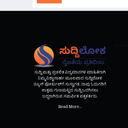
Tweets
ಸುದ್ದಿ ಮತ್ತು ಪ್ರಚಲಿತ ವಿದ್ಯಮಾನಗಳ ಮಾಹಿತಿಗಾಗಿ
ನಿಮ್ಮ ವಿಶ್ವಾಸಾರ್ಹ ಮೂಲವಾದ ಸುದ್ದಿಲೋಕ
ನ್ಯೂಸ್ ಪೋರ್ಟಲ್‌ಗೆ ಸುಸ್ವಾಗತ. ನಾವು ಓದುಗರಿಗೆ
ಉತ್ತಮ ಗುಣಮಟ್ಟದ ಸುದ್ದಿ ಒದಗಿಸಲು
ಬದ್ಧರಾಗಿರುವ ಸಮರ್ಪಿತ ಪತ್ರಕರ್ತರು.
Read More...