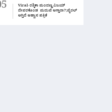
05
Viral-ರಶ್ಮಿಕಾ ಮಂದಣ್ಣ ವಿಜಯ್
ದೇವರಕೊಂಡ ಮದುವೆ ಆಗ್ತಾರಾ?;ವೈರಲ್
ಆಗ್ತಿದೆ ಆಹ್ವಾನ ಪತ್ರಿಕೆ