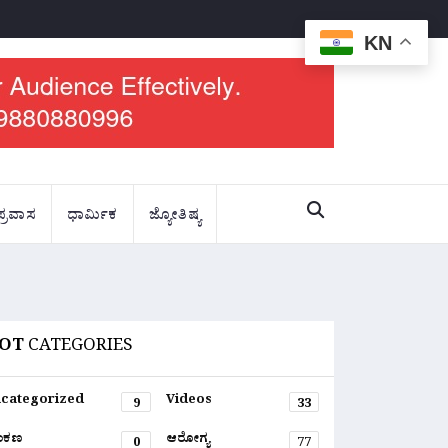
KN
ಪ್ರವಾಸ
ಧಾರ್ಮಿಕ
ಜ್ಯೋತಿಷ್ಯ
OT
CATEGORIES
categorized
Videos
9
33
ಂಕಣ
ಆರೋಗ್ಯ
0
77