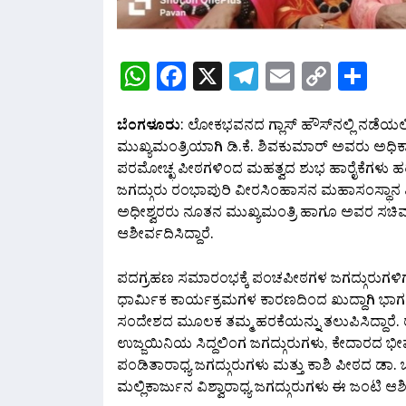
WhatsApp
Facebook
X
Telegram
Email
Copy
Sh
Link
ಬೆಂಗಳೂರು
: ಲೋಕಭವನದ ಗ್ಲಾಸ್ ಹೌಸ್‌ನಲ್ಲಿ ನಡೆಯ
ಮುಖ್ಯಮಂತ್ರಿಯಾಗಿ ಡಿ.ಕೆ. ಶಿವಕುಮಾರ್ ಅವರು ಅಧಿಕಾರ
ಪರಮೋಚ್ಛ ಪೀಠಗಳಿಂದ ಮಹತ್ವದ ಶುಭ ಹಾರೈಕೆಗಳು ಹರಿದು
ಜಗದ್ಗುರು ರಂಭಾಪುರಿ ವೀರಸಿಂಹಾಸನ ಮಹಾಸಂಸ್ಥಾನ ಪ
ಅಧೀಶ್ವರರು ನೂತನ ಮುಖ್ಯಮಂತ್ರಿ ಹಾಗೂ ಅವರ ಸಚಿವ ಸ
ಆಶೀರ್ವದಿಸಿದ್ದಾರೆ.
ಪದಗ್ರಹಣ ಸಮಾರಂಭಕ್ಕೆ ಪಂಚಪೀಠಗಳ ಜಗದ್ಗುರುಗಳಿಗೆ ಸ
ಧಾರ್ಮಿಕ ಕಾರ್ಯಕ್ರಮಗಳ ಕಾರಣದಿಂದ ಖುದ್ದಾಗಿ ಭಾಗವಹ
ಸಂದೇಶದ ಮೂಲಕ ತಮ್ಮ ಹರಕೆಯನ್ನು ತಲುಪಿಸಿದ್ದಾರೆ
ಉಜ್ಜಯಿನಿಯ ಸಿದ್ದಲಿಂಗ ಜಗದ್ಗುರುಗಳು, ಕೇದಾರದ ಭೀ
ಪಂಡಿತಾರಾಧ್ಯ ಜಗದ್ಗುರುಗಳು ಮತ್ತು ಕಾಶಿ ಪೀಠದ ಡಾ
ಮಲ್ಲಿಕಾರ್ಜುನ ವಿಶ್ವಾರಾಧ್ಯ ಜಗದ್ಗುರುಗಳು ಈ ಜಂಟಿ ಆಶ