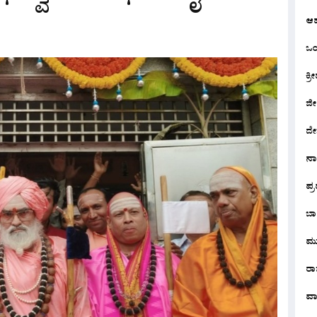
ಆ
ಒಂದ
ಕ್ರೀ
ಜೀ
ದೇ
ನ
ಪ್
ಬಾ
ಮು
ರಾಜ
ವಾ