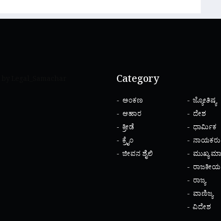
Category
 by Legal_Samachar
ಅಂಕಣ
ಜ್ಯೋತಿಷ್ಯ
ಆಹಾರ
ದೇಶ
ಕ್ರೀಡೆ
ಧಾರ್ಮಿಕ
ಕ್ರೈಂ
ನಾಯಕರು
ಜೀವನ ಶೈಲಿ
ಮುಖ್ಯ ಮಾ
ರಾಜಕೀಯ
ರಾಜ್ಯ
ವಾಣಿಜ್ಯ
ವಿದೇಶ