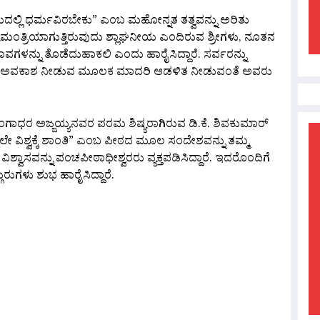
್ಲಿ ಧರ್ಮವಿರಬೇಕು” ಎಂಬ ಮಹೋನ್ನತ ತತ್ವವನ್ನು ಅರಿತು
ಯಮಂತ್ರಿಯಾಗುತ್ತಿರುವುದು ಶ್ಲಾಘನೀಯ ಎಂದಿರುವ ಶ್ರೀಗಳು, ನೂತನ
ಳನ್ನು ತೊಡೆದುಹಾಕಲಿ ಎಂದು ಹಾರೈಸಿದ್ದಾರೆ. ಸರ್ವರನ್ನು
 ಅವಕಾಶ ನೀಡುವ ಮೂಲಕ ಮಾದರಿ ಆಡಳಿತ ನೀಡುವಂತೆ ಅವರು
ೀರಗಂಗಾಧರ ಅಜ್ಜಯ್ಯನವರ ಪರಮ ಶಿಷ್ಯರಾಗಿರುವ ಡಿ.ಕೆ. ಶಿವಕುಮಾರ್
ವಿಶ್ವಕ್ಕೆ ಶಾಂತಿ” ಎಂಬ ಪೀಠದ ಮೂಲ ಸಂದೇಶವನ್ನು ತಮ್ಮ
್ವಾಸವನ್ನು ಪಂಚಪೀಠಾಧೀಶ್ವರರು ವ್ಯಕ್ತಪಡಿಸಿದ್ದಾರೆ. ಇದರೊಂದಿಗೆ
ುಗಳು ಶುಭ ಹಾರೈಸಿದ್ದಾರೆ.
are