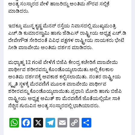
ಅಂತ್ಯ ಸಂಸ್ಕಾರದ ವೇಳೆ ಹಾಜರಿದ್ದು ಅಂತಿಮ ಗೌರವ ಸಲ್ಲಿಕೆ
ಮಾಡಿದರು.
ಇದಕ್ಕೂ ಮುನ್ನ ಕೃಷ್ಣ ಮೆನನ್ ರಸ್ತೆಯ ನಿವಾಸದಲ್ಲಿ ಮುಖ್ಯಮಂತ್ರಿ
ಎಚ್.ಡಿ ಕುಮಾರಸ್ವಾಮಿ ಹಾಗು ಜೆಡಿಎಸ್ ರಾಷ್ಟ್ರೀಯ ಅಧ್ಯಕ್ಷ ಎಚ್.ಡಿ‌
ದೇವೇಗೌಡ ಸೇರಿದಂತೆ ವಿವಿಧ ಪಕ್ಷಗಳ ರಾಷ್ಟ್ರೀಯ ನಾಯಕರು ಭೇಟಿ
ನೀಡಿ ವಾಜಪೇಯಿ ಅಂತಿಮ ದರ್ಶನ ಮಾಡಿದರು.
ಮಧ್ಯಾಹ್ನ 12 ಗಂಟೆ ವೇಳೆಗೆ ಬಿಜೆಪಿ ಕೇಂದ್ರ ಕಚೇರಿಗೆ ವಾಜಪೇಯಿ
ಪಾರ್ಥೀವ ಶರೀರವನ್ನು ಕೊಂಡೊಯ್ಯಲಾಯಿತು.ಅಲ್ಲಿ ಕೆಲಕಾಲ
ಅಂತಿಮ ದರ್ಶನಕ್ಕೆ ಅವಕಾಶ ಕಲ್ಪಿಸಲಾಯಿತು. ನಂತರ ರಾಷ್ಟ್ರೀಯ
ಸ್ಮೃತಿ ಸ್ಥಳಕ್ಕೆ ಮೆರವಣಿಗೆ ಮೂಲಕ ವಾಜಪೇಯಿ ಪಾರ್ಥೀವ
ಶರೀರವನ್ನು ಕೊಂಡೊಯ್ಯಲಾಯಿತು.ಪ್ರಧಾನಿ ಮೋದಿ ಹಾಗು ಬಿಜೆಪಿ‌
ರಾಷ್ಟ್ರೀಯ ಅಧ್ಯಕ್ಷ ಅಮಿತ್ ಶಾ ಮೆರವಣಿಗೆ ಜೊತೆಯಲ್ಲಿಯೇ ಸಾಕಿ
ನೆಚ್ಚಿನ ಗುರುವಿನ ಅಂತ್ಯ ಸಂಸ್ಕಾರದಲ್ಲಿ ಭಾಗಿಯಾದರು.
WhatsApp
Facebook
X
Telegram
Email
Copy
Share
Link