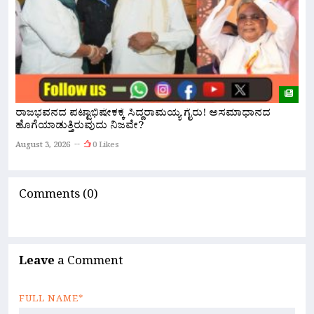
ರಾಜಭವನದ ಪಟ್ಟಾಭಿಷೇಕಕ್ಕೆ ಸಿದ್ದರಾಮಯ್ಯ ಗೈರು! ಅಸಮಾಧಾನದ
ಡ
ಹೊಗೆಯಾಡುತ್ತಿರುವುದು ನಿಜವೇ?
ಪ
August 3, 2026
0 Likes
A
Comments (0)
Leave
a Comment
FULL NAME*