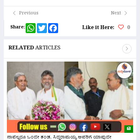
Previous
Next
WhatsApp
Twitter
Facebook
Share:
Like it Here:
0
RELATED
ARTICLES
ನಾವೆಲ್ಲರೂ ಒಂದೇ ತಂಡ, ಸಿದ್ದರಾಮಯ್ಯ ಅವರಿಗೆ ಯಾವುದೇ
ಕ