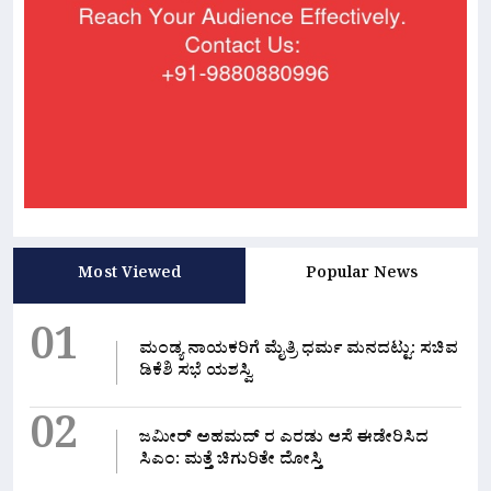
Most Viewed
Popular News
01
ಮಂಡ್ಯ ನಾಯಕರಿಗೆ ಮೈತ್ರಿ ಧರ್ಮ ಮನದಟ್ಟು: ಸಚಿವ
ಡಿಕೆಶಿ ಸಭೆ ಯಶಸ್ವಿ
02
ಜಮೀರ್ ಅಹಮದ್ ರ ಎರಡು ಆಸೆ ಈಡೇರಿಸಿದ
ಸಿಎಂ: ಮತ್ತೆ ಚಿಗುರಿತೇ ದೋಸ್ತಿ