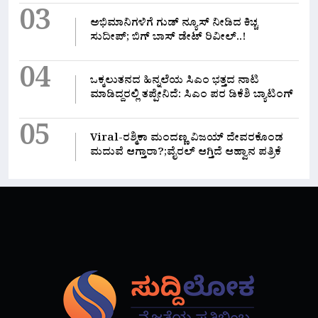
03
ಅಭಿಮಾನಿಗಳಿಗೆ ಗುಡ್ ನ್ಯೂಸ್ ನೀಡಿದ ಕಿಚ್ಚ
ಸುದೀಪ್; ಬಿಗ್ ಬಾಸ್ ಡೇಟ್ ರಿವೀಲ್..!
04
ಒಕ್ಕಲುತನದ ಹಿನ್ನಲೆಯ ಸಿಎಂ ಭತ್ತದ ನಾಟಿ
ಮಾಡಿದ್ದರಲ್ಲಿ‌ ತಪ್ಪೇನಿದೆ: ಸಿಎಂ ಪರ ಡಿಕೆಶಿ ಬ್ಯಾಟಿಂಗ್
05
Viral-ರಶ್ಮಿಕಾ ಮಂದಣ್ಣ ವಿಜಯ್ ದೇವರಕೊಂಡ
ಮದುವೆ ಆಗ್ತಾರಾ?;ವೈರಲ್ ಆಗ್ತಿದೆ ಆಹ್ವಾನ ಪತ್ರಿಕೆ