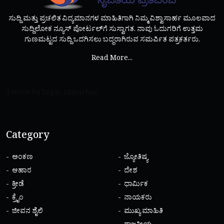
ಸುದ್ದಿ ಮತ್ತು ಪ್ರಚಲಿತ ವಿದ್ಯಮಾನಗಳ ಮಾಹಿತಿಗಾಗಿ ನಿಮ್ಮ ವಿಶ್ವಾಸಾರ್ಹ ಮೂಲವಾದ
ಸುದ್ದಿಲೋಕ ನ್ಯೂಸ್ ಪೋರ್ಟಲ್‌ಗೆ ಸುಸ್ವಾಗತ. ನಾವು ಓದುಗರಿಗೆ ಉತ್ತಮ
ಗುಣಮಟ್ಟದ ಸುದ್ದಿ ಒದಗಿಸಲು ಬದ್ಧರಾಗಿರುವ ಸಮರ್ಪಿತ ಪತ್ರಕರ್ತರು.
Read More...
Tweets by Legal_Samachar
Category
ಅಂಕಣ
ಜ್ಯೋತಿಷ್ಯ
ಆಹಾರ
ದೇಶ
ಕ್ರೀಡೆ
ಧಾರ್ಮಿಕ
ಕ್ರೈಂ
ನಾಯಕರು
ಜೀವನ ಶೈಲಿ
ಮುಖ್ಯ ಮಾಹಿತಿ