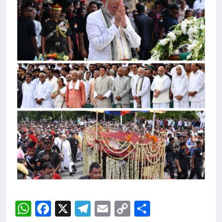
WhatsApp
Facebook
X
Telegram
Email
Copy
Share