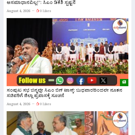
ಅಸಮಾಧಾನವಿಲ್ಲ!”: ಸಿಎಂ ಡಿಕೆಶಿ ಸ್ಪಷ್ಟನೆ
ಅ
August 4, 2026
0 Likes
A
ಸಂಪುಟ ಸಭೆ ಬೆನ್ನಲ್ಲೇ ಸಿಎಂ ಬಿಗ್ ಟಾಸ್ಕ್: ಬುಧವಾರದಿಂದಲೇ ನೂತನ
ಹ
ಸಚಿವರಿಗೆ ಜಿಲ್ಲಾ ಪ್ರವಾಸಕ್ಕೆ ಸೂಚನೆ
ಮ
August 4, 2026
0 Likes
A