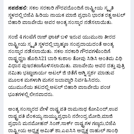
Link
ನವದೆಹಲಿ
: ಸಕಲ ಸರಕಾರಿ ಗೌರವದೊಂದಿಗೆ ರಾಷ್ಟ್ರೀಯ ಸ್ಮೃತಿ
ಸ್ಥಳದಲ್ಲಿ ಬಿಜೆಪಿ ಹಿರಿಯ ನಾಯಕ ಮಾಜಿ ಪ್ರಧಾನಿ ಭಾರತ ರತ್ನ ಅಟಲ್
ಬಿಹಾರಿ ವಾಜಪೇಯಿ ಅವರ ಅಂತ್ಯ ಸಂಸ್ಕಾರ ನಡೆಸಲಾಯಿತು.
ಸಂಜೆ 4 ಗಂಟೆಗೆ ರಾಜ್ ಘಾಟ್ ಬಳಿ ಇರುವ ಯುಮುನಾ ತೀರದ
ರಾಷ್ಟ್ರೀಯ ಸ್ಮೃತಿ ಸ್ಥಳದಲ್ಲಿ ಬ್ರಾಹ್ಮಣ ಸಂಪ್ರದಾಯದಂತೆ ಅಂತ್ಯ
ಸಂಸ್ಕಾರ ನಡೆಸಲಾಯಿತು. ಸಕಲ‌ ಸರಕಾರಿ ಗೌರವಗಳೊಂದಿಗೆ
ರಾಷ್ಟ್ರಧ್ವಜ ಹೊದಿಸಿ21 ಬಾರಿ ಕುಶಾಲ ತೋಪು ಸಿಡಿಸಿ ಅಂತಿಮ ವಿಧಿ
ವಿಧಾನ ಪುಇರತಣಗೊಳಿಸಲಾಯಿತು. ವಾಜಪೇಯಿ ಅವರ ದತ್ತು ಪುತ್ರಿ
ನಮಿತಾ ಭಟ್ಟಾಚಾರ್ಯ ಅಟಲ್ ಜಿ ಚಿತೆಗೆ ಅಗ್ನಿ ಸ್ಪರ್ಶ ಮಾಡುವ
ಮೂಲಕ ಮಗಳಾಗಿ ಮಗನ ಜಬಾವ್ದಾರಿ ನಿರ್ವಹಿಸಿದರು.
ಯುಮುನೆಯ ತಟದಲ್ಲಿ ಅಟಲ್ ಬಿಹಾರಿ ವಾಜಪೇಯಿ ಪಂಚ
ಭೂತಗಳಲ್ಲಿ ಲೀನವಾದರು.
ಅಂತ್ಯ ಸಂಸ್ಕಾರದ ವೇಳೆ ರಾಷ್ಟ್ರಪತಿ ರಾಮನಾಥ ಕೋವಿಂದ್,ಉಪ
ರಾಷ್ಟ್ರಪತಿ ವೆಂಕಯ್ಯ ನಾಯ್ಡು,ಪ್ರಧಾನಿ ನರೇಂದ್ರ ಮೋದಿ,ಮಾಜಿ
ಪ್ರಧಾನಿ ಮನಮೋಹನ್ ಸಿಂಗ್,ಸಾರ್ಕ್ ರಾಷ್ಟ್ರಗಳ ಗಣ್ಯರು,ಬಿಜೆಪಿ
ರಾಷ್ಟ್ರೀಯ ಅಧ್ಯಕ್ಷ ಅಮಿತ್ ಶಾ,ಎಐಸಿಸಿ ಅಧ್ಯಕ್ಷ ರಾಹುಲ್ ಗಾಂಧಿ