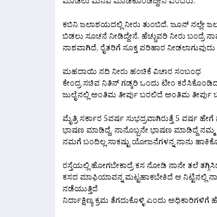
ಮಾಡಲು ಮನವಿ ಮಾಡಿಕೊಂಡಿದ್ದೀನಿ ಎಂದರು.
ಕಬಿನಿ ಜಲಾಶಯದಲ್ಲಿ ನೀರು ತುಂಬಿದೆ. ಜೂನ್ ನಲ್ಲೇ ಜಲ
ಬಿಡಲು ಸೂಚನೆ ನೀಡಿದ್ದೇನೆ. ಹೆಚ್ಚುವರಿ ನೀರು ಬಂದ್ರೆ ನಾವ
ನಾಶವಾಗಿದೆ, ರೈತರಿಗೆ ಸೂಕ್ತ ಪರಿಹಾರ ನೀಡಲಾಗುವುದ
ಮಹದಾಯಿ ನದಿ ನೀರು ಹಂಚಿಕೆ ವಿಚಾರ ಸಂಬಂಧ
ಕೇಂದ್ರ ಸಚಿವ ನಿತಿನ್ ಗಡ್ಕರಿ ಒಂದು ಟೀಂ ಕರೆಸಿಕೊಂಡಿದ್
ಜುಲೈನಲ್ಲಿ ಅಂತಿಮ ತೀರ್ಪು ಬರಲಿದೆ ಅಂತಿಮ ತೀರ್ಪು 
ಮೈತ್ರಿ ಸರ್ಕಾರ 5ವರ್ಷ ಸುಭದ್ರವಾಗಿರುತ್ತೆ 5 ವರ್ಷ ಹೇಗ
ಭಾಷಣ ಮಾಡಿದ್ದೆ, ನಾನೊಬ್ಬನೇ ಭಾಷಣ ಮಾಡಿದ್ದೆ ನಮ್ಮ ಪಕ್
ನಮಗೆ ಬಂದಿಲ್ಲ ಸಾಕಷ್ಟು ಯೋಜನೆಗಳನ್ನ ನಾನು ಹಾಕಿಕೊಂ
ರಸ್ತೆಯಲ್ಲಿ ಹೋಗಬೇಕಾದ್ರೆ ಕಸ ನೋಡಿ ನಾನೇ ತಲೆ ತಗ್ಗಿ
ಕಸದ ಮಾಫಿಯಾವನ್ನ ಮಟ್ಟಹಾಕಬೇಕಿದೆ ಆ ನಿಟ್ಟಿನಲ್ಲಿ‌ ನಾವ
ನಡೆಯುತ್ತಿದೆ
ನಿರ್ದಾಕ್ಷಿಣ್ಯ ಕ್ರಮ ತೆಗದುಕೊಳ್ಳಿ ಎಂದು ಅಧಿಕಾರಿಗಳಿಗೆ 