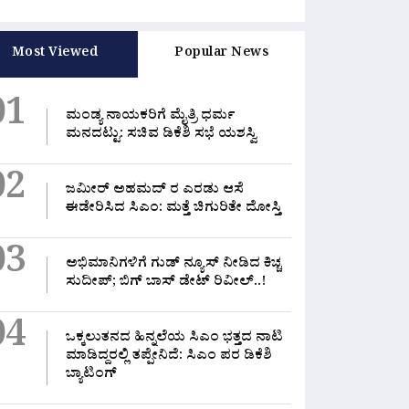
Most Viewed
Popular News
01
ಮಂಡ್ಯ ನಾಯಕರಿಗೆ ಮೈತ್ರಿ ಧರ್ಮ
ಮನದಟ್ಟು: ಸಚಿವ ಡಿಕೆಶಿ ಸಭೆ ಯಶಸ್ವಿ
02
ಜಮೀರ್ ಅಹಮದ್ ರ ಎರಡು ಆಸೆ
ಈಡೇರಿಸಿದ ಸಿಎಂ: ಮತ್ತೆ ಚಿಗುರಿತೇ ದೋಸ್ತಿ
03
ಅಭಿಮಾನಿಗಳಿಗೆ ಗುಡ್ ನ್ಯೂಸ್ ನೀಡಿದ ಕಿಚ್ಚ
ಸುದೀಪ್; ಬಿಗ್ ಬಾಸ್ ಡೇಟ್ ರಿವೀಲ್..!
04
ಒಕ್ಕಲುತನದ ಹಿನ್ನಲೆಯ ಸಿಎಂ ಭತ್ತದ ನಾಟಿ
ಮಾಡಿದ್ದರಲ್ಲಿ‌ ತಪ್ಪೇನಿದೆ: ಸಿಎಂ ಪರ ಡಿಕೆಶಿ
ಬ್ಯಾಟಿಂಗ್