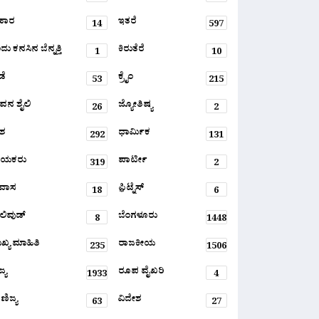
ಹಾರ
ಇತರೆ
14
597
ು ಕನಸಿನ ಬೆನ್ನತ್ತಿ
ಕಿರುತೆರೆ
1
10
ಡೆ
ಕ್ರೈಂ
53
215
ವನ ಶೈಲಿ
ಜ್ಯೋತಿಷ್ಯ
26
2
ಶ
ಧಾರ್ಮಿಕ
292
131
ಾಯಕರು
ಪಾರ್ಟೀ
319
2
ರವಾಸ
ಫ಼ಿಟ್ನೆಸ್
18
6
ಲಿವುಡ್
ಬೆಂಗಳೂರು
8
1448
ಖ್ಯ ಮಾಹಿತಿ
ರಾಜಕೀಯ
235
1506
್ಯ
ರೂಪ ವೈಖರಿ
1933
4
ಣಿಜ್ಯ
ವಿದೇಶ
63
27