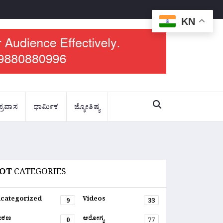
KN
ಪ್ರವಾಸ
ಧಾರ್ಮಿಕ
ಜ್ಯೋತಿಷ್ಯ
OT
CATEGORIES
categorized
Videos
9
33
ಂಕಣ
ಆರೋಗ್ಯ
0
77