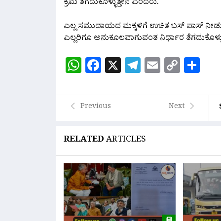
ಕ್ರಮ ತೆಗದುಕೊಳ್ಳುತ್ತೇನೆ ಎಂದರು.
ಎಲ್ಲ ಸಮುದಾಯದ ಮಕ್ಕಳಿಗೆ ಉಚಿತ ಬಸ್ ಪಾಸ್ ನೀಡುವ 
ಎಲ್ಲರಿಗೂ ಅನುಕೂಲವಾಗುವಂತ ನಿರ್ಧಾರ ತೆಗದುಕೊಳ್ಳು
WhatsApp
Facebook
X
Telegram
Email
Copy
Sh
Link
Previous
Next
RELATED
ARTICLES