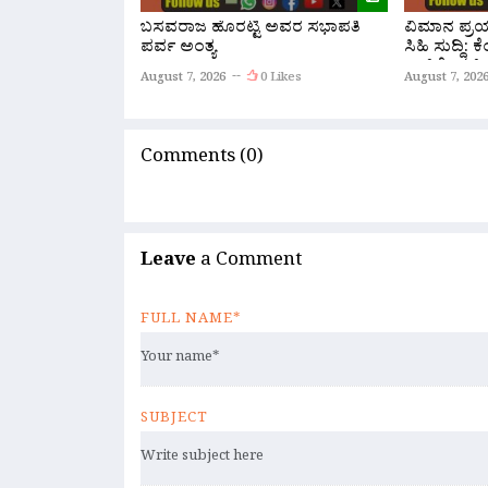
ಬಸವರಾಜ ಹೊರಟ್ಟಿ ಅವರ ಸಭಾಪತಿ
ವಿಮಾನ ಪ್ರಯಾ
ಪರ್ವ ಅಂತ್ಯ
ಸಿಹಿ ಸುದ್ದಿ:
ಏರ್‌ಪೋರ್ಟ್
August 7, 2026
0 Likes
August 7, 202
ನೇರ ‘ಫ್ಲೈ ಬ
Comments (0)
Leave
a Comment
FULL NAME*
SUBJECT