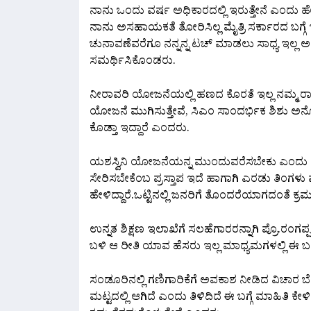
ನಾನು ಒಂದು ವರ್ಷ ಅಧಿಕಾರದಲ್ಲಿ ಇರುತ್ತೇನೆ ಎಂದು ಹೇ
ನಾನು ಅಸಹಾಯಕತೆ ತೋರಿಸಿಲ್ಲ ಮೈತ್ರಿ ಸರ್ಕಾರದ ಬಗ್ಗೆ ಇ
ಚುನಾವಣೆವರೆಗೂ ನನ್ನನ್ನ ಟಚ್ ಮಾಡಲು ಸಾಧ್ಯ ಇಲ್ಲ ಅಂದ
ಸಮರ್ಥಿಸಿಕೊಂಡರು.
ನೀರಾವರಿ ಯೋಜನೆಯಲ್ಲಿ ಹಣದ ಕೊರತೆ ಇಲ್ಲ ನಮ್ಮ‌ ರ
ಯೋಜನೆ ಮುಗಿಸುತ್ತೇವೆ, ಸಿಎಂ ಸಾಂದರ್ಭಿಕ ಶಿಶು ಅನ್
ಕೊಡ್ತಾ ಇದ್ದಾರೆ ಎಂದರು.
ಯಶಸ್ವಿನಿ ಯೋಜನೆಯನ್ನ ಮುಂದುವರೆಸಬೇಕು ಎಂದು ಅಧಿ
ಸೇರಿಸಬೇಕೆಂಬ ಪ್ರಸ್ತಾಪ ಇದೆ ಹಾಗಾಗಿ ಎರಡು ತಿಂಗಳು
ಹೇಳಿದ್ದಾರೆ.ಒಟ್ಟಿನಲ್ಲಿ ಜನರಿಗೆ ತೊಂದರೆಯಾಗದಂತೆ ಕ್ರಮ
ಉನ್ನತ ಶಿಕ್ಷಣ ಇಲಾಖೆಗೆ ಸಲಹೆಗಾರರನ್ನಾಗಿ ಪ್ರೊ.ರಂಗ
ಬಳಿ ಆ ರೀತಿ ಯಾವ ಹೆಸರು ಇಲ್ಲ ಮಾಧ್ಯಮಗಳಲ್ಲಿ ಈ ಬಗ್
ಸಂಡೂರಿನಲ್ಲಿ ಗಣಿಗಾರಿಕೆಗೆ ಅವಕಾಶ ನೀಡಿದ ವಿಚಾರ ಬೆ
ಮಟ್ಟದಲ್ಲಿ ಆಗಿದೆ ಎಂದು ತಿಳಿದಿದೆ ಈ ಬಗ್ಗೆ ಮಾಹಿತಿ ಕೇಳಿ