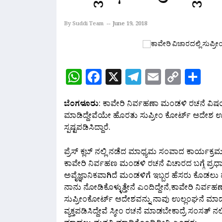
By Suddi Team
June 19, 2018
WhatsApp
Facebook
X
Telegram
Email
Copy
Sh
Link
ಬೆಂಗಳೂರು
: ಕಾವೇರಿ ನಿರ್ವಹಣಾ ಮಂಡಳಿ ರಚನೆ ವಿಷಯ
ಮಾಡಿದ್ದೇವೆಯೇ ಹೊರತು ಸುಪ್ರೀಂ ಕೋರ್ಟ್ ಆದೇಶ ಉಲ್
ಸ್ಪಷ್ಟಪಡಿಸಿದ್ದಾರೆ.
ಪ್ರೆಸ್ ಕ್ಲಬ್ ನಲ್ಲಿ ನಡೆದ ಮಾಧ್ಯಮ ಸಂವಾದ ಕಾರ್ಯಕ್
ಕಾವೇರಿ ನಿರ್ವಹಣ ಮಂಡಳಿ ರಚನೆ ವಿಚಾರದ ಬಗ್ಗೆ ಪ್ರಧಾ
ಅವೈಜ್ಞಾನಿಕವಾಗಿದೆ ಮಂಡಳಿಗೆ ಇಬ್ಬರ ಹೆಸರು ಕೊಡಲು ಹೇ
ನಾನು ನೋಡಿಕೊಳ್ಳುತ್ತೇನೆ ಎಂದಿದ್ದೇನೆ,ಕಾವೇರಿ ನಿರ
ಸುಪ್ರೀಂಕೋರ್ಟ್ ಆದೇಶವನ್ನು ನಾವು ಉಲ್ಲಂಘನೆ ಮಾಡು
ವ್ಯಕ್ತಪಡಿಸಿದ್ದೇವೆ ಸ್ಕೀಂ ರಚನೆ ಮಾಡಬೇಕಾದ್ರೆ ಸಂಸತ್