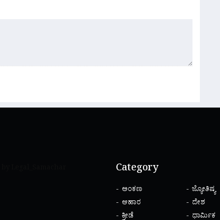
Category
 by Legal_Samachar
ಅಂಕಣ
ಜ್ಯೋತಿಷ್ಯ
ಆಹಾರ
ದೇಶ
ಕ್ರೀಡೆ
ಧಾರ್ಮಿಕ