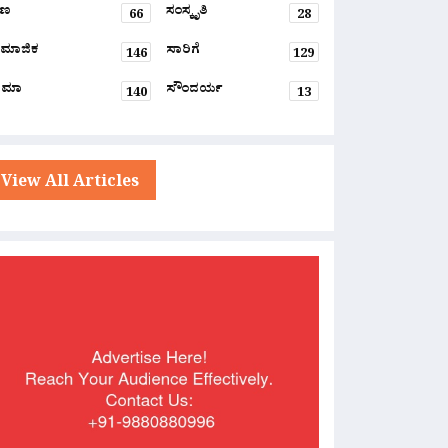
್ಷಣ
ಸಂಸ್ಕೃತಿ
66
28
ಮಾಜಿಕ
ಸಾರಿಗೆ
146
129
ನಿಮಾ
ಸೌಂದರ್ಯ
140
13
View All Articles