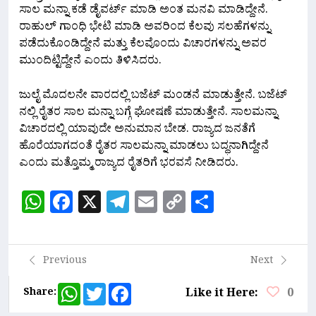
ಸಾಲ ಮನ್ನಾ ಕಡೆ ಡೈವರ್ಟ್ ಮಾಡಿ ಅಂತ ಮನವಿ ಮಾಡಿದ್ದೇನೆ.
ರಾಹುಲ್ ಗಾಂಧಿ ಭೇಟಿ ಮಾಡಿ ಅವರಿಂದ ಕೆಲವು ಸಲಹೆಗಳನ್ನು
ಪಡೆದುಕೊಂಡಿದ್ದೇನೆ ಮತ್ತು ಕೆಲವೊಂದು ವಿಚಾರಗಳನ್ನು ಅವರ
ಮುಂದಿಟ್ಟಿದ್ದೇನೆ ಎಂದು ತಿಳಿಸಿದರು.
ಜುಲೈ ಮೊದಲನೇ ವಾರದಲ್ಲಿ ಬಜೆಟ್ ಮಂಡನೆ ಮಾಡುತ್ತೇನೆ. ಬಜೆಟ್
ನಲ್ಲಿ ರೈತರ ಸಾಲ ಮನ್ನಾ ಬಗ್ಗೆ ಘೋಷಣೆ ಮಾಡುತ್ತೇನೆ. ಸಾಲಮನ್ನಾ
ವಿಚಾರದಲ್ಲಿ ಯಾವುದೇ ಅನುಮಾನ ಬೇಡ. ರಾಜ್ಯದ ಜನತೆಗೆ
ಹೊರೆಯಾಗದಂತೆ ರೈತರ ಸಾಲಮನ್ನಾ ಮಾಡಲು ಬದ್ಧನಾಗಿದ್ದೇನೆ
ಎಂದು ಮತ್ತೊಮ್ಮ ರಾಜ್ಯದ ರೈತರಿಗೆ ಭರವಸೆ ನೀಡಿದರು.
WhatsApp
Facebook
X
Telegram
Email
Copy
Share
Link
Previous
Next
WhatsApp
Twitter
Facebook
Share:
Like it Here:
0