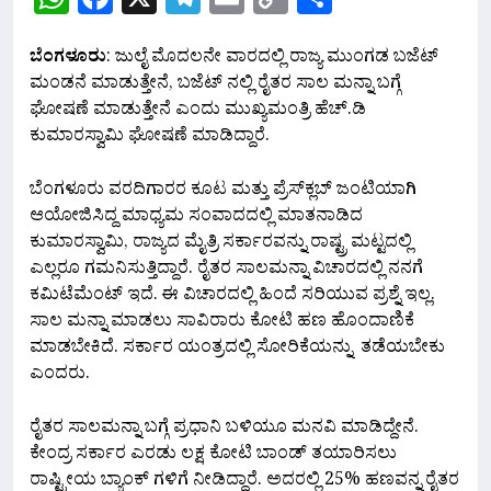
Link
ಬೆಂಗಳೂರು
: ಜುಲೈ ಮೊದಲನೇ ವಾರದಲ್ಲಿ ರಾಜ್ಯ ಮುಂಗಡ ಬಜೆಟ್
ಮಂಡನೆ ಮಾಡುತ್ತೇನೆ, ಬಜೆಟ್ ನಲ್ಲಿ ರೈತರ ಸಾಲ ಮನ್ನಾ ಬಗ್ಗೆ
ಘೋಷಣೆ ಮಾಡುತ್ತೇನೆ ಎಂದು ಮುಖ್ಯಮಂತ್ರಿ ಹೆಚ್.ಡಿ
ಕುಮಾರಸ್ವಾಮಿ ಘೋಷಣೆ ಮಾಡಿದ್ದಾರೆ.
ಬೆಂಗಳೂರು ವರದಿಗಾರರ ಕೂಟ ಮತ್ತು ಪ್ರೆಸ್‌ಕ್ಲಬ್ ಜಂಟಿಯಾಗಿ
ಆಯೋಜಿಸಿದ್ದ ಮಾಧ್ಯಮ ಸಂವಾದದಲ್ಲಿ ಮಾತನಾಡಿದ
ಕುಮಾರಸ್ವಾಮಿ, ರಾಜ್ಯದ ಮೈತ್ರಿ ಸರ್ಕಾರವನ್ನು ರಾಷ್ಟ್ರ ಮಟ್ಟದಲ್ಲಿ
ಎಲ್ಲರೂ ಗಮನಿಸುತ್ತಿದ್ದಾರೆ. ರೈತರ ಸಾಲಮನ್ನಾ ವಿಚಾರದಲ್ಲಿ ನನಗೆ
ಕಮಿಟೆಮೆಂಟ್ ಇದೆ. ಈ ವಿಚಾರದಲ್ಲಿ ಹಿಂದೆ ಸರಿಯುವ ಪ್ರಶ್ನೆ ಇಲ್ಲ.
ಸಾಲ ಮನ್ನಾ ಮಾಡಲು ಸಾವಿರಾರು ಕೋಟಿ ಹಣ ಹೊಂದಾಣಿಕೆ
ಮಾಡಬೇಕಿದೆ. ಸರ್ಕಾರ ಯಂತ್ರದಲ್ಲಿ ಸೋರಿಕೆಯನ್ನು ತಡೆಯಬೇಕು
ಎಂದರು.
ರೈತರ ಸಾಲಮನ್ನಾ ಬಗ್ಗೆ ಪ್ರಧಾನಿ ಬಳಿಯೂ ಮನವಿ ಮಾಡಿದ್ದೇನೆ.
ಕೇಂದ್ರ ಸರ್ಕಾರ ಎರಡು ಲಕ್ಷ ಕೋಟಿ ಬಾಂಡ್ ತಯಾರಿಸಲು
ರಾಷ್ಟ್ರೀಯ ಬ್ಯಾಂಕ್ ಗಳಿಗೆ ನೀಡಿದ್ದಾರೆ. ಅದರಲ್ಲಿ 25% ಹಣವನ್ನ ರೈತರ