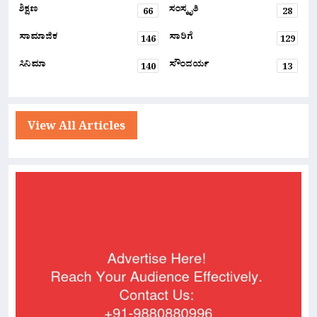
ಶಿಕ್ಷಣ
ಸಂಸ್ಕೃತಿ
66
28
ಸಾಮಾಜಿಕ
ಸಾರಿಗೆ
146
129
ಸಿನಿಮಾ
ಸೌಂದರ್ಯ
140
13
View All Articles