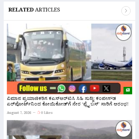
RELATED
ARTICLES
ವಿಮಾನ ಪ್ರಯಾಣಿಕರಿಗೆ ಕೆಎಸ್‌ಆರ್‌ಟಿಸಿ ಸಿಹಿ ಸುದ್ದಿ: ಕೆಂಪೇಗೌಡ
ನ
ಏರ್‌ಪೋರ್ಟ್‌ನಿಂದ ಕೋಯಿಕೋಡ್‌ಗೆ ನೇರ ‘ಫ್ಲೈ ಬಸ್’ ಸಾರಿಗೆ ಆರಂಭ!
ಅ
August 7, 2026
0 Likes
A