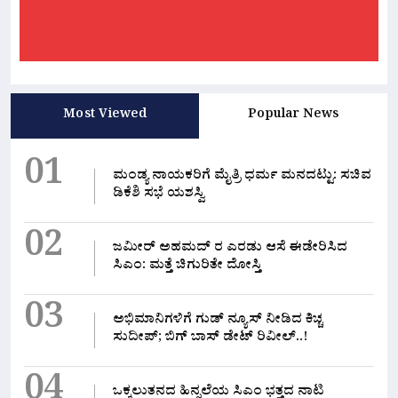
Most Viewed
Popular News
01
ಮಂಡ್ಯ ನಾಯಕರಿಗೆ ಮೈತ್ರಿ ಧರ್ಮ ಮನದಟ್ಟು: ಸಚಿವ
ಡಿಕೆಶಿ ಸಭೆ ಯಶಸ್ವಿ
02
ಜಮೀರ್ ಅಹಮದ್ ರ ಎರಡು ಆಸೆ ಈಡೇರಿಸಿದ
ಸಿಎಂ: ಮತ್ತೆ ಚಿಗುರಿತೇ ದೋಸ್ತಿ
03
ಅಭಿಮಾನಿಗಳಿಗೆ ಗುಡ್ ನ್ಯೂಸ್ ನೀಡಿದ ಕಿಚ್ಚ
ಸುದೀಪ್; ಬಿಗ್ ಬಾಸ್ ಡೇಟ್ ರಿವೀಲ್..!
04
ಒಕ್ಕಲುತನದ ಹಿನ್ನಲೆಯ ಸಿಎಂ ಭತ್ತದ ನಾಟಿ