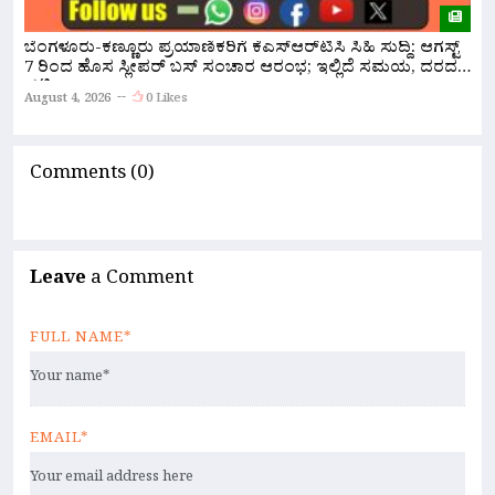
ಸ
ಬೆಂಗಳೂರು-ಕಣ್ಣೂರು ಪ್ರಯಾಣಿಕರಿಗೆ ಕೆಎಸ್‌ಆರ್‌ಟಿಸಿ ಸಿಹಿ ಸುದ್ದಿ: ಆಗಸ್ಟ್
ಸ
7 ರಿಂದ ಹೊಸ ಸ್ಲೀಪರ್ ಬಸ್ ಸಂಚಾರ ಆರಂಭ; ಇಲ್ಲಿದೆ ಸಮಯ, ದರದ
ಪಟ್ಟಿ!
A
August 4, 2026
0 Likes
Comments (0)
Leave
a Comment
FULL NAME*
EMAIL*