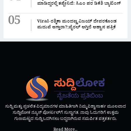
ಮಾಡಿದ್ದರಲ್ಲಿ‌ ತಪ್ಪೇನಿದೆ: ಸಿಎಂ ಪರ ಡಿಕೆಶಿ ಬ್ಯಾಟಿಂಗ್
05
Viral-ರಶ್ಮಿಕಾ ಮಂದಣ್ಣ ವಿಜಯ್ ದೇವರಕೊಂಡ
ಮದುವೆ ಆಗ್ತಾರಾ?;ವೈರಲ್ ಆಗ್ತಿದೆ ಆಹ್ವಾನ ಪತ್ರಿಕೆ
ಸುದ್ದಿ ಮತ್ತು ಪ್ರಚಲಿತ ವಿದ್ಯಮಾನಗಳ ಮಾಹಿತಿಗಾಗಿ ನಿಮ್ಮ ವಿಶ್ವಾಸಾರ್ಹ ಮೂಲವಾದ
ಸುದ್ದಿಲೋಕ ನ್ಯೂಸ್ ಪೋರ್ಟಲ್‌ಗೆ ಸುಸ್ವಾಗತ. ನಾವು ಓದುಗರಿಗೆ ಉತ್ತಮ
ಗುಣಮಟ್ಟದ ಸುದ್ದಿ ಒದಗಿಸಲು ಬದ್ಧರಾಗಿರುವ ಸಮರ್ಪಿತ ಪತ್ರಕರ್ತರು.
Read More...