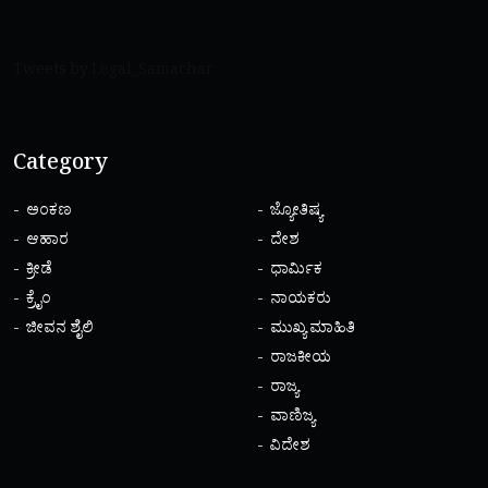
Tweets by Legal_Samachar
Category
ಅಂಕಣ
ಜ್ಯೋತಿಷ್ಯ
ಆಹಾರ
ದೇಶ
ಕ್ರೀಡೆ
ಧಾರ್ಮಿಕ
ಕ್ರೈಂ
ನಾಯಕರು
ಜೀವನ ಶೈಲಿ
ಮುಖ್ಯ ಮಾಹಿತಿ
ರಾಜಕೀಯ
ರಾಜ್ಯ
ವಾಣಿಜ್ಯ
ವಿದೇಶ