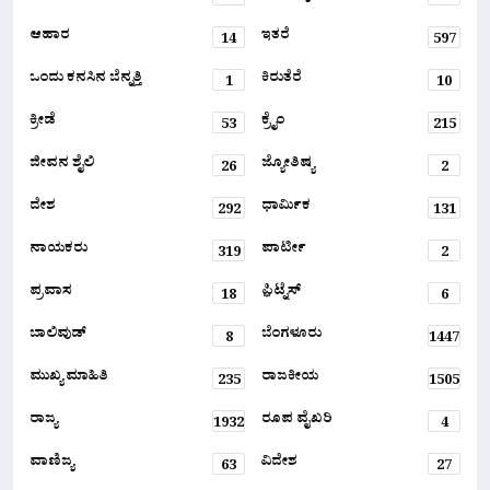
ಆಹಾರ
ಇತರೆ
14
597
ಒಂದು ಕನಸಿನ ಬೆನ್ನತ್ತಿ
ಕಿರುತೆರೆ
1
10
ಕ್ರೀಡೆ
ಕ್ರೈಂ
53
215
ಜೀವನ ಶೈಲಿ
ಜ್ಯೋತಿಷ್ಯ
26
2
ದೇಶ
ಧಾರ್ಮಿಕ
292
131
ನಾಯಕರು
ಪಾರ್ಟೀ
319
2
ಪ್ರವಾಸ
ಫ಼ಿಟ್ನೆಸ್
18
6
ಬಾಲಿವುಡ್
ಬೆಂಗಳೂರು
8
1447
ಮುಖ್ಯ ಮಾಹಿತಿ
ರಾಜಕೀಯ
235
1505
ರಾಜ್ಯ
ರೂಪ ವೈಖರಿ
1932
4
ವಾಣಿಜ್ಯ
ವಿದೇಶ
63
27