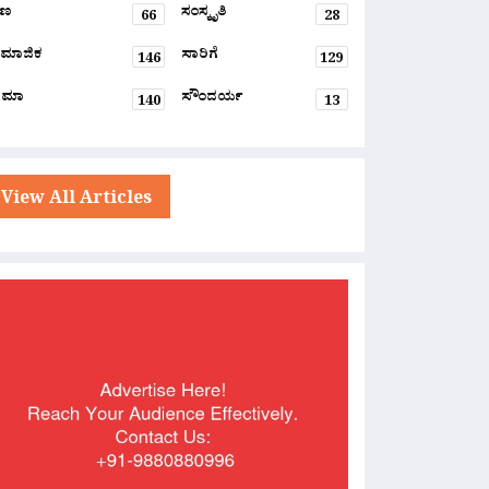
್ಷಣ
ಸಂಸ್ಕೃತಿ
66
28
ಮಾಜಿಕ
ಸಾರಿಗೆ
146
129
ನಿಮಾ
ಸೌಂದರ್ಯ
140
13
View All Articles