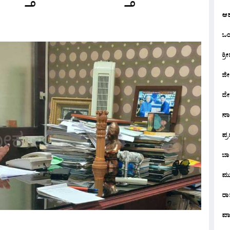
ಆ
ಒಂದ
ಕ್ರೀ
ಜೀ
ದೇ
ನ
ಪ್
ಬಾ
ಮು
ರಾಜ
ವಾ