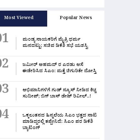
Most Viewed
Popular News
01
ಮಂಡ್ಯ ನಾಯಕರಿಗೆ ಮೈತ್ರಿ ಧರ್ಮ
ಮನದಟ್ಟು: ಸಚಿವ ಡಿಕೆಶಿ ಸಭೆ ಯಶಸ್ವಿ
02
ಜಮೀರ್ ಅಹಮದ್ ರ ಎರಡು ಆಸೆ
ಈಡೇರಿಸಿದ ಸಿಎಂ: ಮತ್ತೆ ಚಿಗುರಿತೇ ದೋಸ್ತಿ
03
ಅಭಿಮಾನಿಗಳಿಗೆ ಗುಡ್ ನ್ಯೂಸ್ ನೀಡಿದ ಕಿಚ್ಚ
ಸುದೀಪ್; ಬಿಗ್ ಬಾಸ್ ಡೇಟ್ ರಿವೀಲ್..!
04
ಒಕ್ಕಲುತನದ ಹಿನ್ನಲೆಯ ಸಿಎಂ ಭತ್ತದ ನಾಟಿ
ಮಾಡಿದ್ದರಲ್ಲಿ‌ ತಪ್ಪೇನಿದೆ: ಸಿಎಂ ಪರ ಡಿಕೆಶಿ
ಬ್ಯಾಟಿಂಗ್