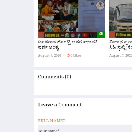
ಬಸವರಾಜ ಹೊರಟ್ಟಿ ಅವರ ಸಭಾಪತಿ
ವಿಮಾನ ಪ್ರಯಾ
ಪರ್ವ ಅಂತ್ಯ
ಸಿಹಿ ಸುದ್ದಿ:
ಏರ್‌ಪೋರ್ಟ್
August 7, 2026
0 Likes
August 7, 202
ನೇರ ‘ಫ್ಲೈ ಬ
Comments (0)
Leave
a Comment
FULL NAME*