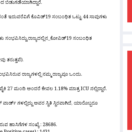
ದ ಬಿಡುಗಡೆಯಾಗಿದ್ದಾರೆ.
ತೆ ಇದುವರೆವಿಗೆ ಕೊವಿಡ್19 ಸಂಬಂಧಿತ ಒಟ್ಟು 44 ಸಾವುಗಳು
ಗಳು ಸಂಭವಿಸಿದ್ದು,ರಾಜ್ಯದಲ್ಲಿನ_ಕೋವಿಡ್19 ಸಂಬಂಧಿತ
 ತರುತ್ತವೆ).
ಭವಿಸಿರುವ ರಾಜ್ಯಗಳಲ್ಲಿ ನಮ್ಮ ರಾಜ್ಯವೂ ಒಂದು.
ಕಿ 27 ಮಂದಿ ಅಂದರೆ ಕೇವಲ 1.18% ಮಾತ್ರ ICU ನಲ್ಲಿದ್ದಾರೆ.
ಾರ್ಡ್ ಗಳಲ್ಲಿದ್ದು ಅವರ ಸ್ಥಿತಿ ಸ್ಥಿರವಾಗಿದೆ‌, ಯಾರೊಬ್ಬರೂ
ರುವ ಹಾಸಿಗೆಗಳ ಸಂಖ್ಯೆ : 28686.