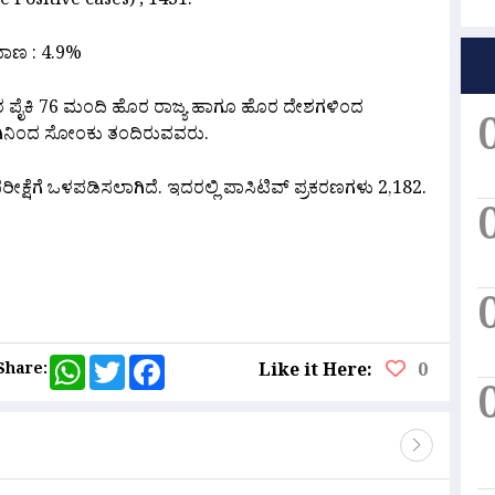
 Positive cases) ; 1431.
ಮಾಣ : 4.9%
ರ ಪೈಕಿ 76 ಮಂದಿ ಹೊರ ರಾಜ್ಯ ಹಾಗೂ ಹೊರ ದೇಶಗಳಿಂದ
ರಗಿನಿಂದ ಸೋಂಕು ತಂದಿರುವವರು.‌
ಪರೀಕ್ಷೆಗೆ ಒಳಪಡಿಸಲಾಗಿದೆ. ಇದರಲ್ಲಿ ಪಾಸಿಟಿವ್ ಪ್ರಕರಣಗಳು 2,182.
are
WhatsApp
Twitter
Facebook
Share:
Like it Here:
0