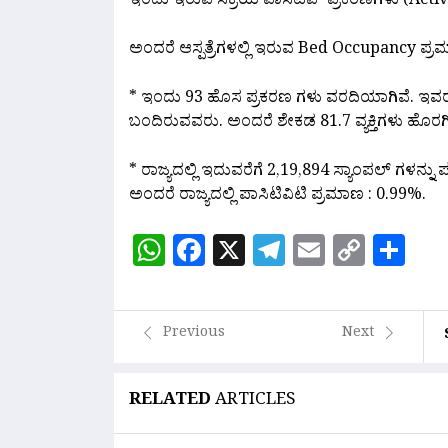
ಇಂದು ಇರುವ ಸಕ್ರಿಯ ಪಾಸಿಟಿವ್ ಪ್ರಕರಣಗಳು (Active
ಅಂದರೆ ಆಸ್ಪತ್ರೆಗಳಲ್ಲಿ ಇರುವ Bed Occupancy ಪ್ರ
* ಇಂದು 93 ಹೊಸ ಪ್ರಕರಣ ಗಳು ವರದಿಯಾಗಿವೆ. ಇವ
ಬಂದಿರುವವರು.‌ ಅಂದರೆ ಶೇಕಡ 81.7 ವ್ಯಕ್ತಿಗಳು ಹೊ
* ರಾಜ್ಯದಲ್ಲಿ ಇದುವರೆಗೆ 2,19,894 ಸ್ಯಾಂಪಲ್ ಗಳನ್ನು 
ಅಂದರೆ ರಾಜ್ಯದಲ್ಲಿ ಪಾಸಿಟಿವಿಟಿ ಪ್ರಮಾಣ : 0.99%.
WhatsApp
Facebook
X
Telegram
Email
Copy
Sh
Link
Previous
Next
RELATED
ARTICLES