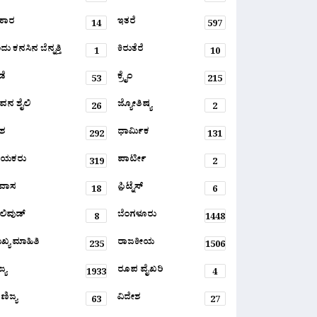
ಹಾರ
ಇತರೆ
14
597
ು ಕನಸಿನ ಬೆನ್ನತ್ತಿ
ಕಿರುತೆರೆ
1
10
ಡೆ
ಕ್ರೈಂ
53
215
ವನ ಶೈಲಿ
ಜ್ಯೋತಿಷ್ಯ
26
2
ಶ
ಧಾರ್ಮಿಕ
292
131
ಾಯಕರು
ಪಾರ್ಟೀ
319
2
ರವಾಸ
ಫ಼ಿಟ್ನೆಸ್
18
6
ಲಿವುಡ್
ಬೆಂಗಳೂರು
8
1448
ಖ್ಯ ಮಾಹಿತಿ
ರಾಜಕೀಯ
235
1506
್ಯ
ರೂಪ ವೈಖರಿ
1933
4
ಣಿಜ್ಯ
ವಿದೇಶ
63
27