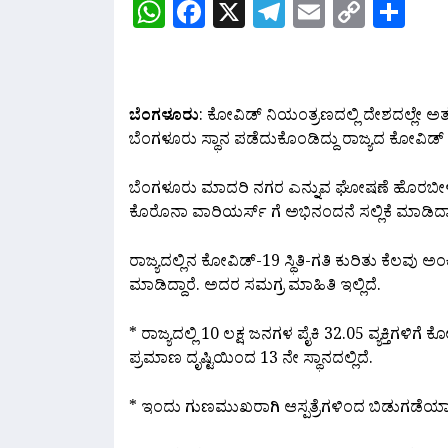
WhatsApp
Facebook
X
Telegram
Email
Copy
Sh
Link
ಬೆಂಗಳೂರು
: ಕೋವಿಡ್ ನಿಯಂತ್ರಣದಲ್ಲಿ ದೇಶದಲ್ಲೇ ಅತ್
ಬೆಂಗಳೂರು‌ ಸ್ಥಾನ ಪಡೆದುಕೊಂಡಿದ್ದು ರಾಜ್ಯದ ಕೋವಿಡ್
ಬೆಂಗಳೂರು ಮಾದರಿ ನಗರ ಎನ್ನುವ ಘೋಷಣೆ ಹೊರಬೀಳುತ್ತಿದ
ಕೊರೊನಾ ವಾರಿಯರ್ಸ್‌ ಗೆ ಅಭಿನಂದನೆ ಸಲ್ಲಿಕೆ ಮಾಡಿದ್ದಾ
ರಾಜ್ಯದಲ್ಲಿನ ಕೋವಿಡ್-19 ಸ್ಥಿತಿ-ಗತಿ ಕುರಿತು ಕೆಲವು 
ಮಾಡಿದ್ದಾರೆ. ಅದರ ಸಮಗ್ರ ಮಾಹಿತಿ ಇಲ್ಲಿದೆ.
* ರಾಜ್ಯದಲ್ಲಿ 10 ಲಕ್ಷ ಜನಗಳ ಪೈಕಿ 32.05 ವ್ಯಕ್ತಿಗಳ
ಪ್ರಮಾಣ ದೃಷ್ಟಿಯಿಂದ 13 ನೇ ಸ್ಥಾನದಲ್ಲಿದೆ.
* ಇಂದು ಗುಣಮುಖರಾಗಿ ಆಸ್ಪತ್ರೆಗಳಿಂದ ಬಿಡುಗಡೆಯಾದ