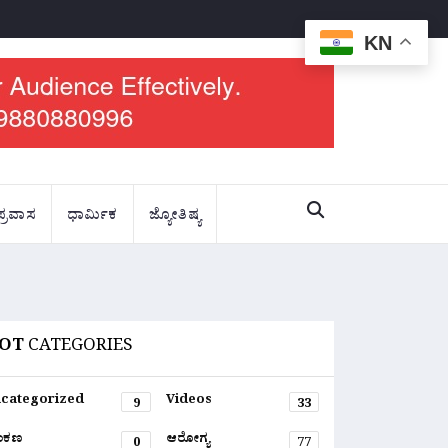
KN
ಪ್ರವಾಸ
ಧಾರ್ಮಿಕ
ಜ್ಯೋತಿಷ್ಯ
OT
CATEGORIES
categorized
Videos
9
33
ಂಕಣ
ಆರೋಗ್ಯ
0
77