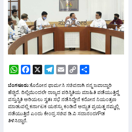
WhatsApp
Facebook
X
Telegram
Email
Copy
Share
Link
ಬೆಂಗಳೂರು
:ಕೊರೋನ ಫಾರ್ಮಸಿ ಸಚಿವನಾಗಿ ನನ್ನ ಜವಾಬ್ದಾರಿ
ಹೆಚ್ಚಿದೆ. ದಿಲ್ಲಿಯಿಂದಲೇ ರಾಜ್ಯದ ಪರಿಸ್ಥಿತಿಯ ಮಾಹಿತಿ ಪಡೆಯುತ್ತಿದ್ದೆ
ವಸ್ತುಸ್ಥಿತಿ ಅರಿಯಲು ಸ್ವತಃ ಸಭೆ ನಡೆಸಿದ್ದೇನೆ ಕರೋನ ನಿಯಂತ್ರಣ
ಮಾಡುವಲ್ಲಿ ಕರ್ನಾಟಕ ಯಶಸ್ಸು ಕಂಡಿದೆ ಅದ್ಭುತ ಪ್ರಯತ್ನ ನಮ್ಮಲ್ಲಿ
ನಡೆಯುತ್ತಿದೆ ಎಂದು ಕೇಂದ್ರ ಸಚಿವ ಡಿ.ವಿ ಸದಾನಂದಗೌಡ
ತಿಳಿಸಿದ್ದಾರೆ.