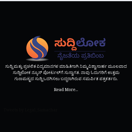
ಸುದ್ದಿ ಮತ್ತು ಪ್ರಚಲಿತ ವಿದ್ಯಮಾನಗಳ ಮಾಹಿತಿಗಾಗಿ ನಿಮ್ಮ ವಿಶ್ವಾಸಾರ್ಹ ಮೂಲವಾದ
ಸುದ್ದಿಲೋಕ ನ್ಯೂಸ್ ಪೋರ್ಟಲ್‌ಗೆ ಸುಸ್ವಾಗತ. ನಾವು ಓದುಗರಿಗೆ ಉತ್ತಮ
ಗುಣಮಟ್ಟದ ಸುದ್ದಿ ಒದಗಿಸಲು ಬದ್ಧರಾಗಿರುವ ಸಮರ್ಪಿತ ಪತ್ರಕರ್ತರು.
Read More...
Tweets by Legal_Samachar