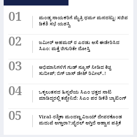
01
ಮಂಡ್ಯ ನಾಯಕರಿಗೆ ಮೈತ್ರಿ ಧರ್ಮ ಮನದಟ್ಟು: ಸಚಿವ
ಡಿಕೆಶಿ ಸಭೆ ಯಶಸ್ವಿ
02
ಜಮೀರ್ ಅಹಮದ್ ರ ಎರಡು ಆಸೆ ಈಡೇರಿಸಿದ
ಸಿಎಂ: ಮತ್ತೆ ಚಿಗುರಿತೇ ದೋಸ್ತಿ
03
ಅಭಿಮಾನಿಗಳಿಗೆ ಗುಡ್ ನ್ಯೂಸ್ ನೀಡಿದ ಕಿಚ್ಚ
ಸುದೀಪ್; ಬಿಗ್ ಬಾಸ್ ಡೇಟ್ ರಿವೀಲ್..!
04
ಒಕ್ಕಲುತನದ ಹಿನ್ನಲೆಯ ಸಿಎಂ ಭತ್ತದ ನಾಟಿ
ಮಾಡಿದ್ದರಲ್ಲಿ‌ ತಪ್ಪೇನಿದೆ: ಸಿಎಂ ಪರ ಡಿಕೆಶಿ ಬ್ಯಾಟಿಂಗ್
05
Viral-ರಶ್ಮಿಕಾ ಮಂದಣ್ಣ ವಿಜಯ್ ದೇವರಕೊಂಡ
ಮದುವೆ ಆಗ್ತಾರಾ?;ವೈರಲ್ ಆಗ್ತಿದೆ ಆಹ್ವಾನ ಪತ್ರಿಕೆ