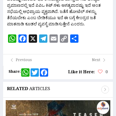
ಒಂದಷ್ಟು ಗೊಂದಲ ಇದೆ ರಸಗೊಬ್ಬರದ ದಾಸ್ತಾನು ಸಹ ಅಗತ್ಯದ
ಪ್ರಮಾಣದಲ್ಲಿ ಇದೆ ಪಿಪಿಒ ಕಿಟ್ ಗಳು ಅಗತ್ಯವಾದಷ್ಟು ಇದೆ ಅಂತ
ಸಭೆಯಲ್ಲಿ ಅಭಿಪ್ರಾಯ ವ್ಯಕ್ತವಾಗಿದೆ. ಜತೆಗೆ ಹೋಟೆಲ್ ಗಳನ್ನು
ತೆರೆಯಬೇಕು ಎಂಬ ಬೇಡಿಕೆಯೂ ಇದೆ ಈ ಬಗ್ಗೆ ಕೇಂದ್ರದ ಜತೆ
ಮಾತನಾಡಿ ಕೂಡಲೆ ವ್ಯವಸ್ಥೆ ಮಾಡಿಸುತ್ತೇನೆ ಎಂದರು.
WhatsApp
Facebook
X
Telegram
Email
Copy
Share
Link
Previous
Next
WhatsApp
Twitter
Facebook
Share:
Like it Here:
0
RELATED
ARTICLES