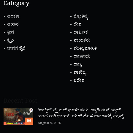
Category
ಅಂಕಣ
ಜ್ಯೋತಿಷ್ಯ
ಆಹಾರ
ದೇಶ
ಕ್ರೀಡೆ
ಧಾರ್ಮಿಕ
ಕ್ರೈಂ
ನಾಯಕರು
ಜೀವನ ಶೈಲಿ
ಮುಖ್ಯ ಮಾಹಿತಿ
ರಾಜಕೀಯ
ರಾಜ್ಯ
ವಾಣಿಜ್ಯ
ವಿದೇಶ
Recent Post
‘ಟಾಕ್ಸಿಕ್’ ಟ್ರೈಲರ್ ಧೂಳೀಪಟ: ‘ಡ್ಯಾಡಿ ಈಸ್ ಬ್ಯಾಕ್’
ಎಂದ ರಾಕಿ ಭಾಯ್; ಯಶ್ ಹೊಸ ಅವತಾರಕ್ಕೆ ಫ್ಯಾನ್ಸ್
ಫಿದಾ!
August 9, 2026