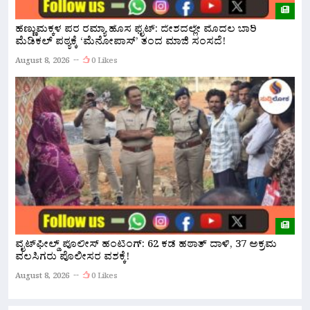
ಹೆಣ್ಣುಮಕ್ಕಳ ಪರ ರಮ್ಯಾ ಹೊಸ ಫೈಟ್: ದೇಶದಲ್ಲೇ ಮೊದಲ ಬಾರಿ
ನ
ಮೆಡಿಕಲ್ ಪಠ್ಯಕ್ಕೆ ‘ಮೆನೋಪಾಸ್’ ತಂದ ಮಾಜಿ ಸಂಸದೆ!
ಮ
August 8, 2026
0 Likes
A
ವೈಟ್‌ಫೀಲ್ಡ್ ಪೊಲೀಸ್ ಹಂಟಿಂಗ್: 62 ಕಡೆ ಹಠಾತ್ ದಾಳಿ, 37 ಅಕ್ರಮ
ಪ
ವಲಸಿಗರು ಪೊಲೀಸರ ವಶಕ್ಕೆ!
A
August 8, 2026
0 Likes