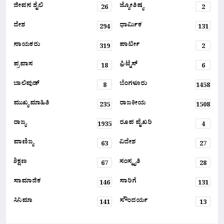
ಜೀವನ ಶೈಲಿ
ಜ್ಯೋತಿಷ್ಯ
26
2
ದೇಶ
ಧಾರ್ಮಿಕ
294
131
ನಾಯಕರು
ಪಾರ್ಟೀ
319
2
ಪ್ರವಾಸ
ಫ಼ಿಟ್ನೆಸ್
18
6
ಬಾಲಿವುಡ್
ಬೆಂಗಳೂರು
8
1458
ಮುಖ್ಯ ಮಾಹಿತಿ
ರಾಜಕೀಯ
235
1508
ರಾಜ್ಯ
ರೂಪ ವೈಖರಿ
1935
4
ವಾಣಿಜ್ಯ
ವಿದೇಶ
63
27
ಶಿಕ್ಷಣ
ಸಂಸ್ಕೃತಿ
67
28
ಸಾಮಾಜಿಕ
ಸಾರಿಗೆ
146
131
ಸಿನಿಮಾ
ಸೌಂದರ್ಯ
141
13