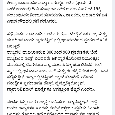
ಕೇಂದ್ರ ರಾಸಾಯನಿಕ ಮತ್ತು ರಸಗೊಬ್ಬರ ಸಚಿವ (ಫಾರ್ಮಸಿ
ಒಳಗೊಂಡಂತೆ) ಡಿ ವಿ ಸದಾನಂದ ಗೌಡ ಅವರು ಕೋವಿಡ್-19ಕ್ಕೆ
ಸಂಬಂಧಿಸಿದಂತೆರಾಜ್ಯದ ಸಚಿವರುಗಳು, ಶಾಸಕರು, ಅಧಿಕಾರಿಗಳ ಜತೆ
ವಿಕಾಸ ಸೌಧದಲ್ಲಿ ಸಭೆ ನಡೆಸಿದರು.
ಸಭೆ ನಂತರ ಮಾತನಾಡಿದ ಸಚಿವರು ಕರ್ನಾಟಕಕ್ಕೆ ಹೊಸ ರಾಜ್ಯ ಮತ್ತು
ದೇಶದಿಂದ ಬಂದು ಕ್ವಾರಂಟೈನ್ ನಲ್ಲಿ ಇರುವವರಿಂದ ಪ್ರಕರಣ ಬೆಳಕಿಗೆ
ಬರುತ್ತಿದೆ
ರಾಜ್ಯದಲ್ಲಿ ದಾಖಲಾಗಿರುವ 800ರಿಂದ 900 ಪ್ರಕರಣಗಳು ಬೇರೆ
ರಾಜ್ಯದಿಂದ ಇಲ್ಲಿಗೆ ಬಂದವರೇ ಆಗಿದ್ದಾರೆ ಕೊರೋನ ನಿಯಂತ್ರಣ
ಮಾಡುವಲ್ಲಿ ಬೆಂಗಳೂರು ಎಲ್ಲ ಮಹಾನಗರಕ್ಕೆ ಹೋಲಿಸಿದರೆ ನಂ.1
ಸ್ಥಾನದಲ್ಲಿ ಇದೆ ಡಾ.ಮಂಜುನಾಥ್ ಮತ್ತು ತಂಡಕ್ಕೆ ವಿಶೇಷ ಅಭಿನಂದನೆ
ಸಲ್ಲಿಸುತ್ತೇನೆ ರಾಜ್ಯದಲ್ಲಿ ಟೆಸ್ಟಿಂಗ್ ಲ್ಯಾಬ್ ಹೆಚ್ಚಾಗಿದೆ. ಕರೋನ
ಪರೀಕ್ಷೆಗಳ ಪ್ರಮಾಣವೂ ಹೆಚ್ಚಿದೆ. ಹೈಡ್ರೊಕ್ಲೊರೋಕ್ವಿನ್,
ಪ್ಯಾರಾಸಿಟಮಾಲ್ ಮಾತ್ರೆಗಳೂ ಅಗತ್ಯಕ್ಕಿಂತ ಹೆಚ್ಚಿದೆ ಎಂದರು.
ವಲಸಿಗರನ್ನು ಅವರ ರಾಜ್ಯಕ್ಕೆ ಕಳುಹಿಸಲು ರಾಜ್ಯ ಸಿದ್ದ ಇದೆ. ಆದ್ರೆ
ಆಯಾ ರಾಜ್ಯಗಳೂ ಇವರನ್ನು ಬಿಟ್ಟುಕೊಳ್ಳಲು ಒಪ್ಪಬೇಕು ಹೀಗಾಗಿ