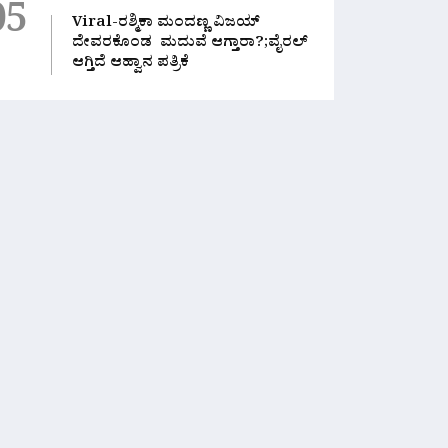
05
Viral-ರಶ್ಮಿಕಾ ಮಂದಣ್ಣ ವಿಜಯ್
ದೇವರಕೊಂಡ ಮದುವೆ ಆಗ್ತಾರಾ?;ವೈರಲ್
ಆಗ್ತಿದೆ ಆಹ್ವಾನ ಪತ್ರಿಕೆ