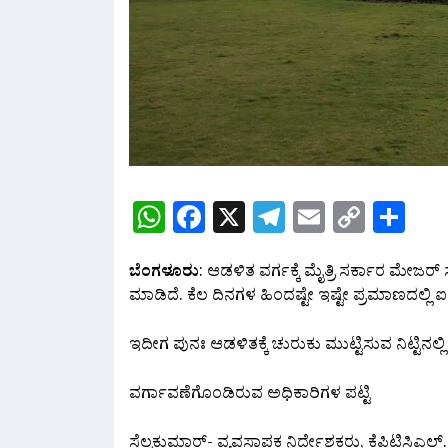
WhatsApp
Facebook
X
Telegram
Email
Copy
Sh
Link
ಬೆಂಗಳೂರು
: ಆಡಳಿತ ವರ್ಗಕ್ಕೆ ಮೈತ್ರಿ ಸರ್ಕಾರ ಮೇಜರ್ 
ಮಾಡಿದೆ. ಕೆಲ ದಿನಗಳ ಹಿಂದಷ್ಟೇ ಇಷ್ಟೇ ಪ್ರಮಾಣದಲ್ಲಿ 
ಇದೀಗ ಪುನಃ ಆಡಳಿತಕ್ಕೆ ಚುರುಕು ಮುಟ್ಟಿಸುವ ನಿಟ್ಟಿನಲ್
ವರ್ಗಾವಣೆಗೊಂಡಿರುವ ಅಧಿಕಾರಿಗಳ ಪಟ್ಟಿ
ಸೆಲ್ವಕುಮಾರ್- ವ್ಯವಸ್ಥಾಪಕ ನಿರ್ದೇಶಕರು, ಕೆಪಿಟಿಸಿಎಲ್.