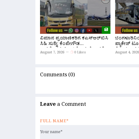
ವಿಮಾನ ಪ್ರಯಾಣಿಕರಿಗೆ ಕೆಎಸ್‌ಆರ್‌ಟಿಸಿ
ಬೆಂಗಳೂರಿನ
ಸಿಹಿ ಸುದ್ದಿ: ಕೆಂಪೇಗೌಡ
ಪ್ಯಾಕೇಜ್ ಟೂ
ಏರ್‌ಪೋರ್ಟ್‌ನಿಂದ ಕೋಯಿಕೋಡ್‌ಗೆ
ಕೆ.ಎಸ್.ಆರ್.
August 7, 2026
0 Likes
August 4, 202
ನೇರ ‘ಫ್ಲೈ ಬಸ್’ ಸಾರಿಗೆ ಆರಂಭ!
ಆರಂಭ
Comments (0)
Leave
a Comment
FULL NAME*