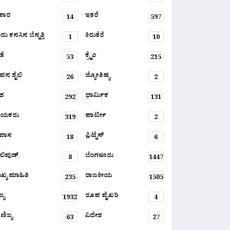
ಹಾರ
ಇತರೆ
14
597
ು ಕನಸಿನ ಬೆನ್ನತ್ತಿ
ಕಿರುತೆರೆ
1
10
ಡೆ
ಕ್ರೈಂ
53
215
ವನ ಶೈಲಿ
ಜ್ಯೋತಿಷ್ಯ
26
2
ಶ
ಧಾರ್ಮಿಕ
292
131
ಾಯಕರು
ಪಾರ್ಟೀ
319
2
ರವಾಸ
ಫ಼ಿಟ್ನೆಸ್
18
6
ಲಿವುಡ್
ಬೆಂಗಳೂರು
8
1447
ಖ್ಯ ಮಾಹಿತಿ
ರಾಜಕೀಯ
235
1505
್ಯ
ರೂಪ ವೈಖರಿ
1932
4
ಣಿಜ್ಯ
ವಿದೇಶ
63
27