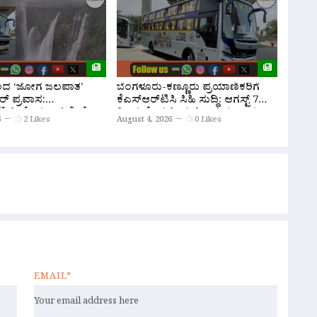
ಿಂದ ‘ಜೋಗ ಜಲಪಾತ’
ಬೆಂಗಳೂರು-ಕಣ್ಣೂರು ಪ್ರಯಾಣಿಕರಿಗೆ
ನಾವೆಲ್
ರ್ ಪ್ರವಾಸ:
ಕೆಎಸ್‌ಆರ್‌ಟಿಸಿ ಸಿಹಿ ಸುದ್ದಿ: ಆಗಸ್ಟ್ 7
ಅವರಿಗ
ಟಿ.ಸಿ ಹೊಸ ಬಸ್ ಸೇವೆ
ರಿಂದ ಹೊಸ ಸ್ಲೀಪರ್ ಬಸ್ ಸಂಚಾರ
ಅಸಮಾಧಾ
6
2 Likes
August 4, 2026
0 Likes
August 
ಆರಂಭ; ಇಲ್ಲಿದೆ ಸಮಯ, ದರದ ಪಟ್ಟಿ!
ಸ್ಪಷ್ಟನೆ
EMAIL*