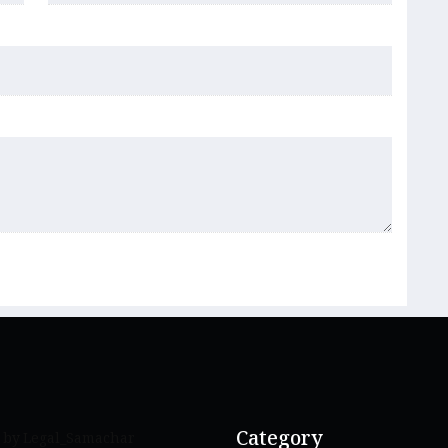
Category
 by Legal_Samachar