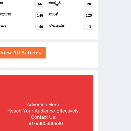
್ಷಣ
ಸಂಸ್ಕೃತಿ
66
28
ಮಾಜಿಕ
ಸಾರಿಗೆ
146
129
ನಿಮಾ
ಸೌಂದರ್ಯ
140
13
View All Articles