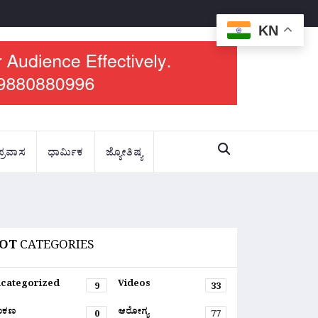
KN
ಪ್ರವಾಸ
ಧಾರ್ಮಿಕ
ಜ್ಯೋತಿಷ್ಯ
OT
CATEGORIES
categorized
Videos
9
33
ಂಕಣ
ಆರೋಗ್ಯ
0
77