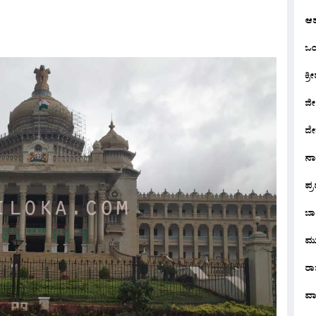
ಆ
ಒಂದ
ಕ್ರೀ
ಜೀ
ದೇ
ನ
ಪ್
ಬಾ
ಮು
ರಾಜ
ವಾ