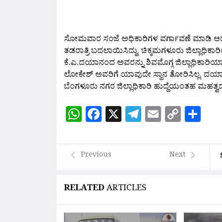
ಸೋಮವಾರ ಸಂಜೆ ಅಧಿಕಾರಿಗಳ ವರ್ಗಾವಣೆ ಮಾಡಿ ಆದೇಶ
ತಡರಾತ್ರಿ ಬದಲಾಯಿಸಿದ್ದು, ಚಿಕ್ಕಮಗಳೂರು ಜಿಲ್ಲಾಧಿಕಾರಿ
ಕೆ.ಎ.ದಯಾನಂದ ಅವರನ್ನು ಶಿವಮೊಗ್ಗ ಜಿಲ್ಲಾಧಿಕಾರಿಯಾ
ಲೋಕೇಶ್ ಅವರಿಗೆ ಯಾವುದೇ ಸ್ಥಾನ ತೋರಿಸಿಲ್ಲ. ದಯ
ಬೆಂಗಳೂರು ನಗರ ಜಿಲ್ಲಾಧಿಕಾರಿ ಹುದ್ದೆಯಂತಹ ಮಹತ್ವದ ಹ
WhatsApp
Facebook
X
Telegram
Email
Copy
Sh
Link
Previous
Next
RELATED
ARTICLES