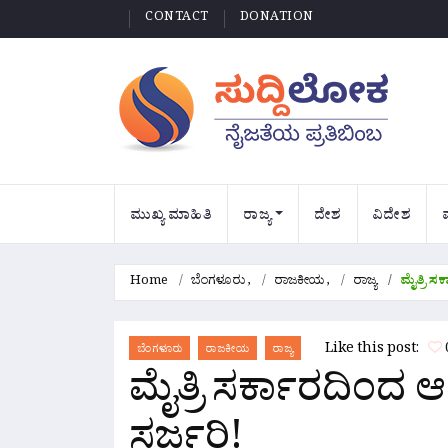
CONTACT
DONATION
ಮುಖ್ಯ ಮಾಹಿತಿ
ರಾಜ್ಯ
ದೇಶ
ವಿದೇಶ
Home
ಬೆಂಗಳೂರು
,
ರಾಜಕೀಯ
,
ರಾಜ್ಯ
ಮೈತ್ರಿ ಸ
Like this post:
ಬೆಂಗಳೂರು
ರಾಜಕೀಯ
ರಾಜ್ಯ
ಮೈತ್ರಿ ಸರ್ಕಾರದಿಂದ 
ಸರ್ಜರಿ!