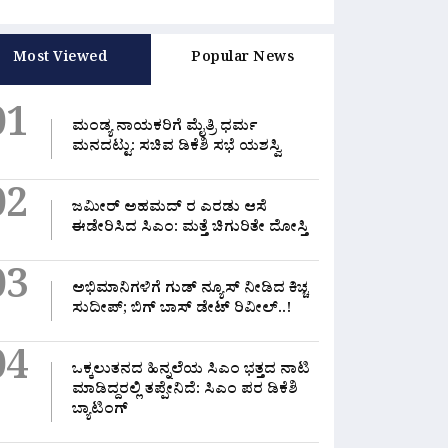
Most Viewed
Popular News
01
ಮಂಡ್ಯ ನಾಯಕರಿಗೆ ಮೈತ್ರಿ ಧರ್ಮ
ಮನದಟ್ಟು: ಸಚಿವ ಡಿಕೆಶಿ ಸಭೆ ಯಶಸ್ವಿ
02
ಜಮೀರ್ ಅಹಮದ್ ರ ಎರಡು ಆಸೆ
ಈಡೇರಿಸಿದ ಸಿಎಂ: ಮತ್ತೆ ಚಿಗುರಿತೇ ದೋಸ್ತಿ
03
ಅಭಿಮಾನಿಗಳಿಗೆ ಗುಡ್ ನ್ಯೂಸ್ ನೀಡಿದ ಕಿಚ್ಚ
ಸುದೀಪ್; ಬಿಗ್ ಬಾಸ್ ಡೇಟ್ ರಿವೀಲ್..!
04
ಒಕ್ಕಲುತನದ ಹಿನ್ನಲೆಯ ಸಿಎಂ ಭತ್ತದ ನಾಟಿ
ಮಾಡಿದ್ದರಲ್ಲಿ‌ ತಪ್ಪೇನಿದೆ: ಸಿಎಂ ಪರ ಡಿಕೆಶಿ
ಬ್ಯಾಟಿಂಗ್