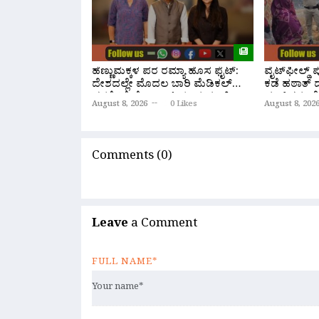
ಹೆಣ್ಣುಮಕ್ಕಳ ಪರ ರಮ್ಯಾ ಹೊಸ ಫೈಟ್:
ವೈಟ್‌ಫೀಲ್ಡ್
ದೇಶದಲ್ಲೇ ಮೊದಲ ಬಾರಿ ಮೆಡಿಕಲ್
ಕಡೆ ಹಠಾತ್ ದ
ಪಠ್ಯಕ್ಕೆ ‘ಮೆನೋಪಾಸ್’ ತಂದ ಮಾಜಿ
ವಲಸಿಗರು ಪೊ
August 8, 2026
0 Likes
August 8, 202
ಸಂಸದೆ!
Comments (0)
Leave
a Comment
FULL NAME*