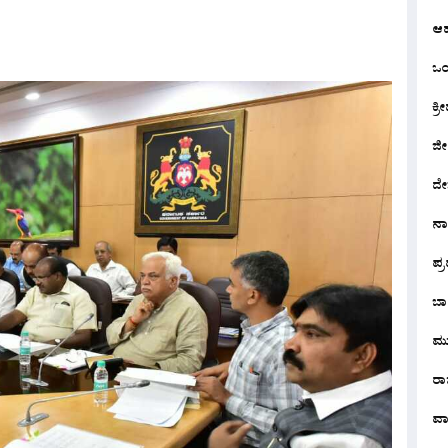
ಆ
ಒಂದ
ಕ್ರೀ
ಜೀ
ದೇ
ನ
ಪ್
ಬಾ
ಮು
ರಾಜ
ವಾ