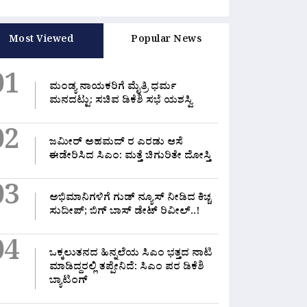
Most Viewed
Popular News
ೆಟ್ರೋ ಏರ್‌ಪೋರ್ಟ್ ಲೈನ್‌ಗೆ
ಪಿಒಪಿ ಗಣೇಶ ಬ್ಯಾನ್,ಖುಷಿಯಲ್ಲಿ ತಂದ್ರೆ
ಹ
01
ಗ್ರೀನ್ ಸಿಗ್ನಲ್: ರೈಲ್ವೆ
ಬೀಳುತ್ತೆ ಭಾರಿ ದಂಡ..!
‘
ಮಂಡ್ಯ ನಾಯಕರಿಗೆ ಮೈತ್ರಿ ಧರ್ಮ
ಯಿಂದ ಮಹತ್ವದ ಒಪ್ಪಿಗೆ!
ರ
ಮನದಟ್ಟು: ಸಚಿವ ಡಿಕೆಶಿ ಸಭೆ ಯಶಸ್ವಿ
8, 2026
0 Likes
August 8, 2026
0 Likes
A
02
ಜಮೀರ್ ಅಹಮದ್ ರ ಎರಡು ಆಸೆ
ಈಡೇರಿಸಿದ ಸಿಎಂ: ಮತ್ತೆ ಚಿಗುರಿತೇ ದೋಸ್ತಿ
03
ಅಭಿಮಾನಿಗಳಿಗೆ ಗುಡ್ ನ್ಯೂಸ್ ನೀಡಿದ ಕಿಚ್ಚ
ಸುದೀಪ್; ಬಿಗ್ ಬಾಸ್ ಡೇಟ್ ರಿವೀಲ್..!
04
ಒಕ್ಕಲುತನದ ಹಿನ್ನಲೆಯ ಸಿಎಂ ಭತ್ತದ ನಾಟಿ
ಮಾಡಿದ್ದರಲ್ಲಿ‌ ತಪ್ಪೇನಿದೆ: ಸಿಎಂ ಪರ ಡಿಕೆಶಿ
ಬ್ಯಾಟಿಂಗ್