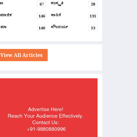
್ಷಣ
ಸಂಸ್ಕೃತಿ
67
28
ಮಾಜಿಕ
ಸಾರಿಗೆ
146
131
ನಿಮಾ
ಸೌಂದರ್ಯ
140
13
View All Articles