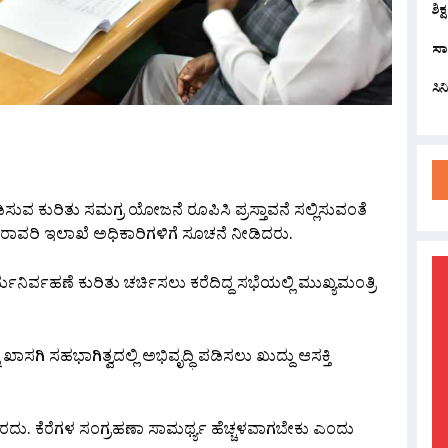
ಶಿಕ
ಸಾ
ಸಿ
are
ಿ ಪಡಿಸುವ ಕುರಿತು ಸಮಗ್ರ ಯೋಜನೆ ರೂಪಿಸಿ ಪ್ರಸ್ತಾವನೆ ಸಲ್ಲಿಸುವಂತೆ
ನೀರಾವರಿ ಇಲಾಖೆ ಅಧಿಕಾರಿಗಳಿಗೆ ಸೂಚನೆ ನೀಡಿದರು.
ರ್ಯನಿರ್ವಹಣೆ ಕುರಿತು ಚರ್ಚಿಸಲು ಕರೆದಿದ್ದ ಸಭೆಯಲ್ಲಿ ಮುಖ್ಯಮಂತ್ರಿ
ಾಸಗಿ ಸಹಭಾಗಿತ್ವದಲ್ಲಿ ಅಭಿವೃದ್ಧಿ ಪಡಿಸಲು ಖುದ್ದು ಆಸಕ್ತಿ
ು. ಕೆರೆಗಳ ಸಂಗ್ರಹಣಾ ಸಾಮರ್ಥ್ಯ ಹೆಚ್ಚಳವಾಗಬೇಕು ಎಂದು