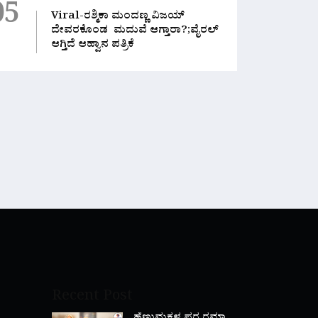
05
Viral-ರಶ್ಮಿಕಾ ಮಂದಣ್ಣ ವಿಜಯ್
ದೇವರಕೊಂಡ ಮದುವೆ ಆಗ್ತಾರಾ?;ವೈರಲ್
ಆಗ್ತಿದೆ ಆಹ್ವಾನ ಪತ್ರಿಕೆ
Recent Post