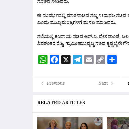
ಸೂಚನೆ ನೀಡಿದರು.
ಈ ಸಂದರ್ಭದಲ್ಲಿ ಮಾತನಾಡಿದ ಸಣ್ಣ ನೀರಾವರಿ ಸಚಿವ ಇಲ
ಎಂದು ಮುಖ್ಯಮಂತ್ರಿಗಳಿಗೆ ಮನವಿ ಮಾಡಿದರು.
ಸಭೆಯಲ್ಲಿ ಕಂದಾಯ ಸಚಿವ ಆರ್.ವಿ. ದೇಶಪಾಂಡೆ, ಜಲಸಂ
ಶಿವಶಂಕರ ರೆಡ್ಡಿ, ಗ್ರಾಮೀಣಾಭಿವೃದ್ಧಿ ಸಚಿವ ಕೃಷ್ಣ ಬೈ
WhatsApp
Facebook
X
Telegram
Email
Copy
Sh
Link
Previous
Next
RELATED
ARTICLES