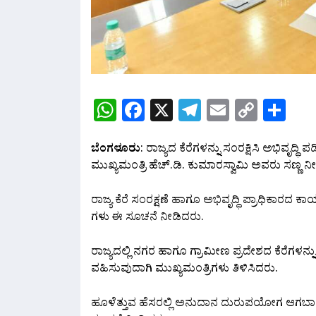
WhatsApp
Facebook
X
Telegram
Email
Copy
Sh
Link
ಬೆಂಗಳೂರು
: ರಾಜ್ಯದ ಕೆರೆಗಳನ್ನು ಸಂರಕ್ಷಿಸಿ ಅಭಿವೃದ್ಧ
ಮುಖ್ಯಮಂತ್ರಿ ಹೆಚ್.ಡಿ. ಕುಮಾರಸ್ವಾಮಿ ಅವರು ಸಣ್ಣ 
ರಾಜ್ಯ ಕೆರೆ ಸಂರಕ್ಷಣೆ ಹಾಗೂ ಅಭಿವೃದ್ಧಿ ಪ್ರಾಧಿಕಾರದ ಕಾ
ಗಳು ಈ ಸೂಚನೆ ನೀಡಿದರು.
ರಾಜ್ಯದಲ್ಲಿ ನಗರ ಹಾಗೂ ಗ್ರಾಮೀಣ ಪ್ರದೇಶದ ಕೆರೆಗಳನ್ನು ಖ
ವಹಿಸುವುದಾಗಿ ಮುಖ್ಯಮಂತ್ರಿಗಳು ತಿಳಿಸಿದರು.
ಹೂಳೆತ್ತುವ ಹೆಸರಲ್ಲಿ ಅನುದಾನ ದುರುಪಯೋಗ ಆಗಬಾರದ