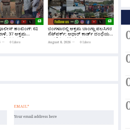
 ಪೊಲೀಸ್ ಹಂಟಿಂಗ್: 62
ಬೆಂಗಳೂರಲ್ಲಿ ಅಕ್ರಮ ಬಾಂಗ್ಲಾ ವಲಸಿಗರ
ನಮ್ಮ ಮ
ಾಳಿ, 37 ಅಕ್ರಮ
ನೆಟ್‌ವರ್ಕ್; ಆಧಾರ್ ಕಾರ್ಡ್ ದಂಧೆಯ
ಸಿಕ್ಕಿತು 
ಲೀಸರ ವಶಕ್ಕೆ!
ಅಸಲಿ ಕಿಂಗ್‌ಪಿನ್ ಯಾರು?
ಮಂಡಳಿ
6
0 Likes
August 8, 2026
0 Likes
August 
EMAIL*