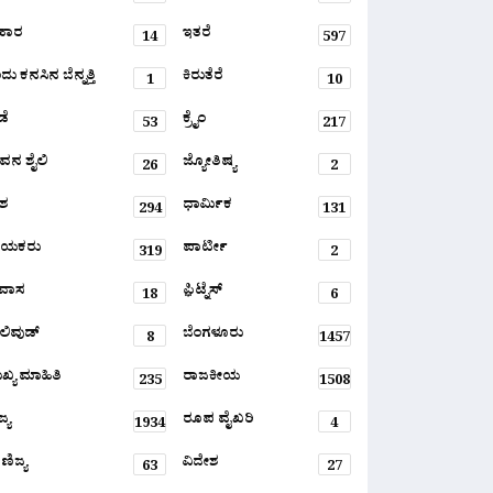
ಹಾರ
ಇತರೆ
14
597
ು ಕನಸಿನ ಬೆನ್ನತ್ತಿ
ಕಿರುತೆರೆ
1
10
ಡೆ
ಕ್ರೈಂ
53
217
ವನ ಶೈಲಿ
ಜ್ಯೋತಿಷ್ಯ
26
2
ಶ
ಧಾರ್ಮಿಕ
294
131
ಾಯಕರು
ಪಾರ್ಟೀ
319
2
ರವಾಸ
ಫ಼ಿಟ್ನೆಸ್
18
6
ಲಿವುಡ್
ಬೆಂಗಳೂರು
8
1457
ಖ್ಯ ಮಾಹಿತಿ
ರಾಜಕೀಯ
235
1508
್ಯ
ರೂಪ ವೈಖರಿ
1934
4
ಣಿಜ್ಯ
ವಿದೇಶ
63
27