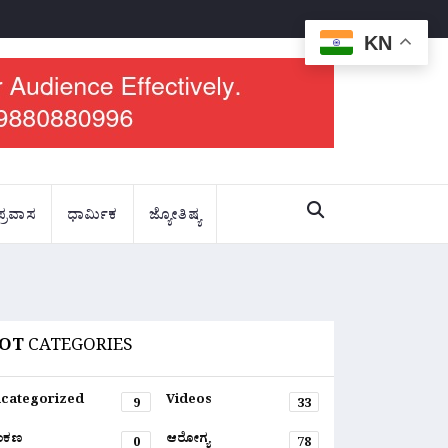
KN
ಪ್ರವಾಸ
ಧಾರ್ಮಿಕ
ಜ್ಯೋತಿಷ್ಯ
OT
CATEGORIES
categorized
Videos
9
33
ಂಕಣ
ಆರೋಗ್ಯ
0
78