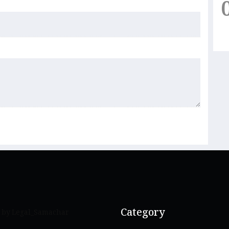
Category
 by Legal_Samachar