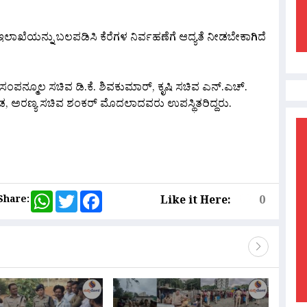
ಾಖೆಯನ್ನು ಬಲಪಡಿಸಿ ಕೆರೆಗಳ ನಿರ್ವಹಣೆಗೆ ಆದ್ಯತೆ ನೀಡಬೇಕಾಗಿದೆ
ಪನ್ಮೂಲ ಸಚಿವ ಡಿ.ಕೆ. ಶಿವಕುಮಾರ್, ಕೃಷಿ ಸಚಿವ ಎನ್.ಎಚ್.
ರೇಗೌಡ, ಅರಣ್ಯ ಸಚಿವ ಶಂಕರ್ ಮೊದಲಾದವರು ಉಪಸ್ಥಿತರಿದ್ದರು.
are
WhatsApp
Twitter
Facebook
Share:
Like it Here:
0