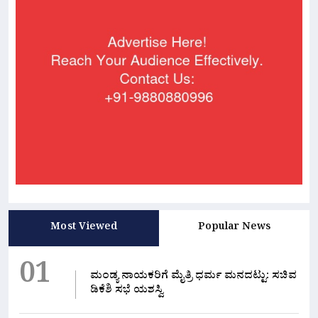
Most Viewed
Popular News
01
ಮಂಡ್ಯ ನಾಯಕರಿಗೆ ಮೈತ್ರಿ ಧರ್ಮ ಮನದಟ್ಟು: ಸಚಿವ
ಡಿಕೆಶಿ ಸಭೆ ಯಶಸ್ವಿ