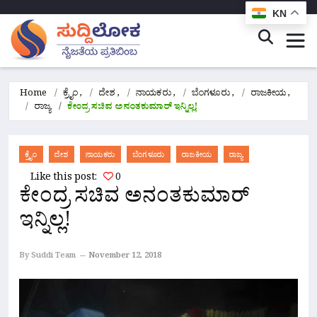
KN
Home
ಕ್ರೈಂ
,
ದೇಶ
,
ನಾಯಕರು
,
ಬೆಂಗಳೂರು
,
ರಾಜಕೀಯ
,
ರಾಜ್ಯ
ಕೇಂದ್ರ ಸಚಿವ ಅನಂತಕುಮಾರ್ ಇನ್ನಿಲ್ಲ!
ಕ್ರೈಂ
ದೇಶ
ನಾಯಕರು
ಬೆಂಗಳೂರು
ರಾಜಕೀಯ
ರಾಜ್ಯ
Like this post:
0
ಕೇಂದ್ರ ಸಚಿವ ಅನಂತಕುಮಾರ್
ಇನ್ನಿಲ್ಲ!
By Suddi Team
November 12, 2018