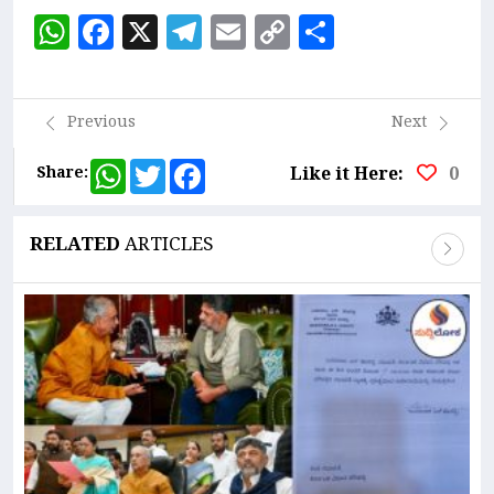
WhatsApp
Facebook
X
Telegram
Email
Copy
Share
Link
Previous
Next
WhatsApp
Twitter
Facebook
Share:
Like it Here:
0
RELATED
ARTICLES