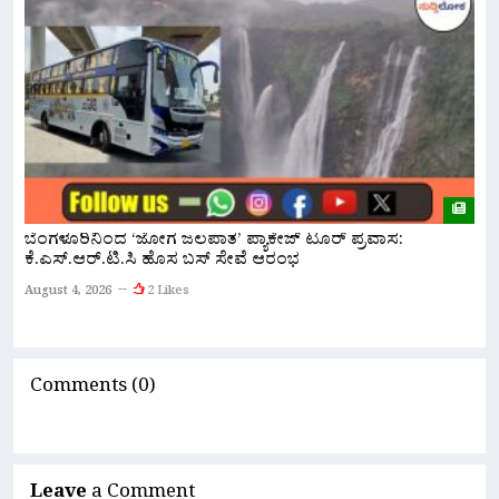
ಬೆಂಗಳೂರಿನಿಂದ ‘ಜೋಗ ಜಲಪಾತ’ ಪ್ಯಾಕೇಜ್ ಟೂರ್ ಪ್ರವಾಸ:
ಕೆ.ಎಸ್.ಆರ್.ಟಿ.ಸಿ ಹೊಸ ಬಸ್ ಸೇವೆ ಆರಂಭ
ನ
ಇ
August 4, 2026
2 Likes
A
Comments (0)
Leave
a Comment