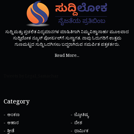
ಸುದ್ದಿ ಮತ್ತು ಪ್ರಚಲಿತ ವಿದ್ಯಮಾನಗಳ ಮಾಹಿತಿಗಾಗಿ ನಿಮ್ಮ ವಿಶ್ವಾಸಾರ್ಹ ಮೂಲವಾದ
ಸುದ್ದಿಲೋಕ ನ್ಯೂಸ್ ಪೋರ್ಟಲ್‌ಗೆ ಸುಸ್ವಾಗತ. ನಾವು ಓದುಗರಿಗೆ ಉತ್ತಮ
ಗುಣಮಟ್ಟದ ಸುದ್ದಿ ಒದಗಿಸಲು ಬದ್ಧರಾಗಿರುವ ಸಮರ್ಪಿತ ಪತ್ರಕರ್ತರು.
Read More...
Tweets by Legal_Samachar
Category
ಅಂಕಣ
ಜ್ಯೋತಿಷ್ಯ
ಆಹಾರ
ದೇಶ
ಕ್ರೀಡೆ
ಧಾರ್ಮಿಕ