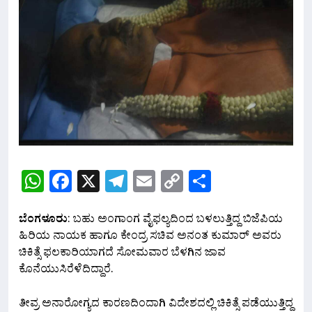
WhatsApp
Facebook
X
Telegram
Email
Copy
Share
Link
ಬೆಂಗಳೂರು
: ಬಹು ಅಂಗಾಂಗ ವೈಫಲ್ಯದಿಂದ ಬಳಲುತ್ತಿದ್ದ ಬಿಜೆಪಿಯ
ಹಿರಿಯ ನಾಯಕ ಹಾಗೂ ಕೇಂದ್ರ ಸಚಿವ ಅನಂತ ಕುಮಾರ್​ ಅವರು
ಚಿಕಿತ್ಸೆ ಫಲಕಾರಿಯಾಗದೆ ಸೋಮವಾರ ಬೆಳಗಿನ ಜಾವ
ಕೊನೆಯುಸಿರೆಳೆದಿದ್ದಾರೆ.
ತೀವ್ರ ಅನಾರೋಗ್ಯದ ಕಾರಣದಿಂದಾಗಿ ವಿದೇಶದಲ್ಲಿ ಚಿಕಿತ್ಸೆ ಪಡೆಯುತ್ತಿದ್ದ