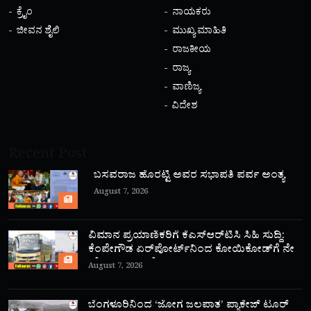
ಕ್ರೈಂ
ನಾಯಕರು
ಜೀವನ ಶೈಲಿ
ಮುಖ್ಯ ಮಾಹಿತಿ
ರಾಜಕೀಯ
ರಾಜ್ಯ
ವಾಣಿಜ್ಯ
ವಿದೇಶ
Recent Post
ಬಸವರಾಜ ಹೊರಟ್ಟಿ ಅವರ ಸಭಾಪತಿ ಪರ್ವ ಅಂತ್ಯ
August 7, 2026
ವಿಮಾನ ಪ್ರಯಾಣಿಕರಿಗೆ ಕೆಎಸ್‌ಆರ್‌ಟಿಸಿ ಸಿಹಿ ಸುದ್ದಿ:
ಕೆಂಪೇಗೌಡ ಏರ್‌ಪೋರ್ಟ್‌ನಿಂದ ಕೋಯಿಕೋಡ್‌ಗೆ ನೇರ
‘ಫ್ಲೈ ಬಸ್’ ಸಾರಿಗೆ ಆರಂಭ!
August 7, 2026
ಬೆಂಗಳೂರಿನಿಂದ ‘ಜೋಗ ಜಲಪಾತ’ ಪ್ಯಾಕೇಜ್ ಟೂರ್