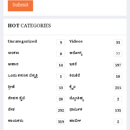
Submit
HOT
CATEGORIES
Uncategorized
Videos
9
33
ಅಂಕಣ
ಆರೋಗ್ಯ
0
77
ಆಹಾರ
ಇತರೆ
14
597
ಒಂದು ಕನಸಿನ ಬೆನ್ನತ್ತಿ
ಕಿರುತೆರೆ
1
10
ಕ್ರೀಡೆ
ಕ್ರೈಂ
53
215
ಜೀವನ ಶೈಲಿ
ಜ್ಯೋತಿಷ್ಯ
26
2
ದೇಶ
ಧಾರ್ಮಿಕ
292
131
ನಾಯಕರು
ಪಾರ್ಟೀ
319
2