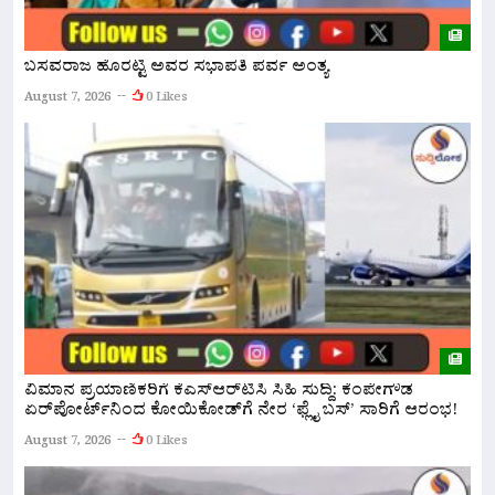
ಬಸವರಾಜ ಹೊರಟ್ಟಿ ಅವರ ಸಭಾಪತಿ ಪರ್ವ ಅಂತ್ಯ
ಬ
7
August 7, 2026
0 Likes
ಪಟ
A
ವಿಮಾನ ಪ್ರಯಾಣಿಕರಿಗೆ ಕೆಎಸ್‌ಆರ್‌ಟಿಸಿ ಸಿಹಿ ಸುದ್ದಿ: ಕೆಂಪೇಗೌಡ
ಏರ್‌ಪೋರ್ಟ್‌ನಿಂದ ಕೋಯಿಕೋಡ್‌ಗೆ ನೇರ ‘ಫ್ಲೈ ಬಸ್’ ಸಾರಿಗೆ ಆರಂಭ!
ನ
ಅ
August 7, 2026
0 Likes
A