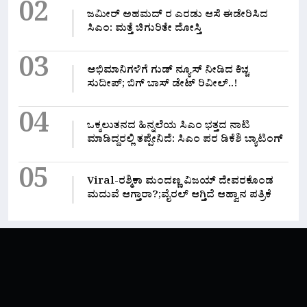
02
ಜಮೀರ್ ಅಹಮದ್ ರ ಎರಡು ಆಸೆ ಈಡೇರಿಸಿದ
ಸಿಎಂ: ಮತ್ತೆ ಚಿಗುರಿತೇ ದೋಸ್ತಿ
03
ಅಭಿಮಾನಿಗಳಿಗೆ ಗುಡ್ ನ್ಯೂಸ್ ನೀಡಿದ ಕಿಚ್ಚ
ಸುದೀಪ್; ಬಿಗ್ ಬಾಸ್ ಡೇಟ್ ರಿವೀಲ್..!
04
ಒಕ್ಕಲುತನದ ಹಿನ್ನಲೆಯ ಸಿಎಂ ಭತ್ತದ ನಾಟಿ
ಮಾಡಿದ್ದರಲ್ಲಿ‌ ತಪ್ಪೇನಿದೆ: ಸಿಎಂ ಪರ ಡಿಕೆಶಿ ಬ್ಯಾಟಿಂಗ್
05
Viral-ರಶ್ಮಿಕಾ ಮಂದಣ್ಣ ವಿಜಯ್ ದೇವರಕೊಂಡ
ಮದುವೆ ಆಗ್ತಾರಾ?;ವೈರಲ್ ಆಗ್ತಿದೆ ಆಹ್ವಾನ ಪತ್ರಿಕೆ