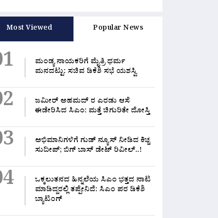
Most Viewed
Popular News
01
ಮಂಡ್ಯ ನಾಯಕರಿಗೆ ಮೈತ್ರಿ ಧರ್ಮ
ಮನದಟ್ಟು: ಸಚಿವ ಡಿಕೆಶಿ ಸಭೆ ಯಶಸ್ವಿ
02
ಜಮೀರ್ ಅಹಮದ್ ರ ಎರಡು ಆಸೆ
ಈಡೇರಿಸಿದ ಸಿಎಂ: ಮತ್ತೆ ಚಿಗುರಿತೇ ದೋಸ್ತಿ
03
ಅಭಿಮಾನಿಗಳಿಗೆ ಗುಡ್ ನ್ಯೂಸ್ ನೀಡಿದ ಕಿಚ್ಚ
ಸುದೀಪ್; ಬಿಗ್ ಬಾಸ್ ಡೇಟ್ ರಿವೀಲ್..!
04
ಒಕ್ಕಲುತನದ ಹಿನ್ನಲೆಯ ಸಿಎಂ ಭತ್ತದ ನಾಟಿ
ಮಾಡಿದ್ದರಲ್ಲಿ‌ ತಪ್ಪೇನಿದೆ: ಸಿಎಂ ಪರ ಡಿಕೆಶಿ
ಬ್ಯಾಟಿಂಗ್