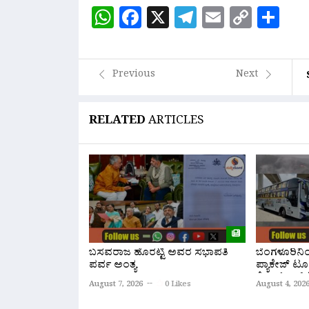
WhatsApp
Facebook
X
Telegram
Email
Copy
Sh
Link
Previous
Next
RELATED
ARTICLES
ಬಸವರಾಜ ಹೊರಟ್ಟಿ ಅವರ ಸಭಾಪತಿ
ಬೆಂಗಳೂರಿನ
ಪರ್ವ ಅಂತ್ಯ
ಪ್ಯಾಕೇಜ್ ಟೂ
ಕೆ.ಎಸ್.ಆರ್.
August 7, 2026
0 Likes
August 4, 202
ಆರಂಭ