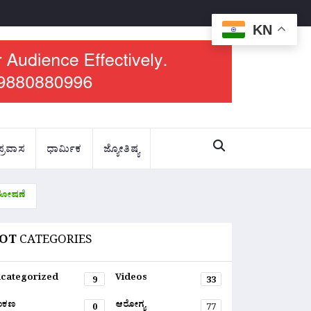
KN
ಪ್ರವಾಸ
ಧಾರ್ಮಿಕ
ಜ್ಯೋತಿಷ್ಯ
್ ಘೋಷಣೆ
OT
CATEGORIES
categorized
Videos
9
33
ಂಕಣ
ಆರೋಗ್ಯ
0
77