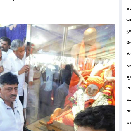
ಆ
ಒಂದ
ಕ್ರೀ
ಜೀ
ದೇ
ನ
ಪ್
ಬಾ
ಮು
ರಾಜ
ವಾ