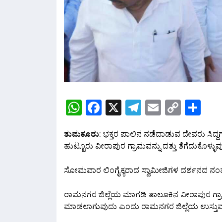
WhatsApp
Facebook
X
Telegram
Email
Copy
Sh
Link
ತುಮಕೂರು
: ಭಕ್ತರ ಪಾಲಿನ ನಡೆದಾಡುವ ದೇವರು ಸಿದ
ಹುಟ್ಟೂರು ವೀರಾಪುರ ಗ್ರಾಮವನ್ನು ದತ್ತು ತೆಗೆದುಕೊಳ್ಳುವ
ಸೋಮವಾರ ಲಿಂಗೈಕ್ಯರಾದ ಸ್ವಾಮೀಜಿಗಳ ದರ್ಶನದ ನಂತರ
ರಾಮನಗರ ಜಿಲ್ಲೆಯ ಮಾಗಡಿ ತಾಲೂಕಿನ ವೀರಾಪುರ ಗ್ರಾಮವ
ಮಾಡಲಾಗುವುದು ಎಂದು ರಾಮನಗರ ಜಿಲ್ಲೆಯ ಉಸ್ತುವಾರ