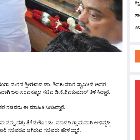
ಶಿಕ
ಸಾ
ಸಿ
are
್ದಗಂಗಾ ಮಠದ ಶ್ರೀಗಳಾದ ಡಾ. ಶಿವಕುಮಾರ ಸ್ವಾಮೀಜಿ ಅವರ
ುದಾಗಿ ಜಲ ಸಂಪನ್ಮೂಲ ಸಚಿವ ಡಿ.ಕೆ.ಶಿವಕುಮಾರ್‌ ತಿಳಿಸಿದ್ದಾರೆ.
 ಸಚಿವರು ಈ ಮಾಹಿತಿ ನೀಡಿದ್ದಾರೆ.
ನ್ನು ದತ್ತು ತೆಗೆದುಕೊಂಡು, ಮಾದರಿ ಗ್ರಾಮವಾಗಿ ಅಭಿವೃದ್ಧಿ
ಿ ಸಚಿವರೂ ಆಗಿರುವ ಸಚಿವರು ಹೇಳಿದ್ದಾರೆ.