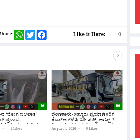
are
WhatsApp
Twitter
Facebook
Share:
Like it Here:
0
ಿಂದ ‘ಜೋಗ ಜಲಪಾತ’
ಬೆಂಗಳೂರು-ಕಣ್ಣೂರು ಪ್ರಯಾಣಿಕರಿಗೆ
ನಾವೆಲ್
ರ್ ಪ್ರವಾಸ:
ಕೆಎಸ್‌ಆರ್‌ಟಿಸಿ ಸಿಹಿ ಸುದ್ದಿ: ಆಗಸ್ಟ್ 7
ಅವರಿಗ
ಟಿ.ಸಿ ಹೊಸ ಬಸ್ ಸೇವೆ
ರಿಂದ ಹೊಸ ಸ್ಲೀಪರ್ ಬಸ್ ಸಂಚಾರ
ಅಸಮಾಧಾ
6
2 Likes
August 4, 2026
0 Likes
August 
ಆರಂಭ; ಇಲ್ಲಿದೆ ಸಮಯ, ದರದ ಪಟ್ಟಿ!
ಸ್ಪಷ್ಟನೆ