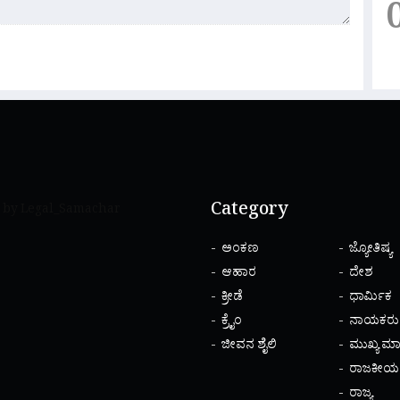
Category
 by Legal_Samachar
ಅಂಕಣ
ಜ್ಯೋತಿಷ್ಯ
ಆಹಾರ
ದೇಶ
ಕ್ರೀಡೆ
ಧಾರ್ಮಿಕ
ಕ್ರೈಂ
ನಾಯಕರು
ಜೀವನ ಶೈಲಿ
ಮುಖ್ಯ ಮಾ
ರಾಜಕೀಯ
ರಾಜ್ಯ