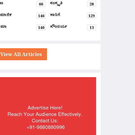
್ಷಣ
ಸಂಸ್ಕೃತಿ
66
28
ಮಾಜಿಕ
ಸಾರಿಗೆ
146
129
ನಿಮಾ
ಸೌಂದರ್ಯ
140
13
View All Articles