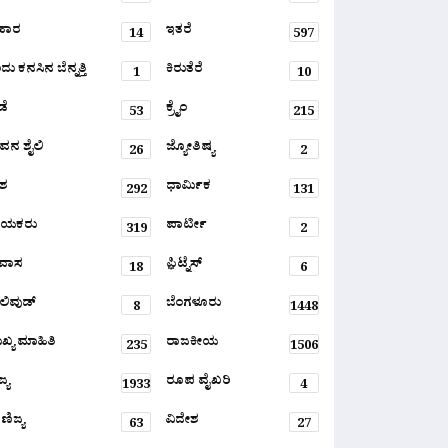
ಹಾರ
ಇತರೆ
14
597
ು ಕನಸಿನ ಬೆನ್ನತ್ತಿ
ಕಿರುತೆರೆ
1
10
ಡೆ
ಕ್ರೈಂ
53
215
ವನ ಶೈಲಿ
ಜ್ಯೋತಿಷ್ಯ
26
2
ಶ
ಧಾರ್ಮಿಕ
292
131
ಾಯಕರು
ಪಾರ್ಟೀ
319
2
ರವಾಸ
ಫ಼ಿಟ್ನೆಸ್
18
6
ಲಿವುಡ್
ಬೆಂಗಳೂರು
8
1448
ಖ್ಯ ಮಾಹಿತಿ
ರಾಜಕೀಯ
235
1506
್ಯ
ರೂಪ ವೈಖರಿ
1933
4
ಣಿಜ್ಯ
ವಿದೇಶ
63
27