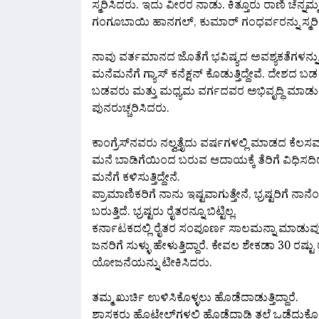
ಸ್ಮರಿಸಿದರು. ಇದು ವೀರರ ನಾಡು. ಕಿತ್ತೂರು ರಾಣಿ ಚೆನ್ನಮ
ಗಂಗೂಬಾಯಿ ಹಾನಗಲ್, ಕುಮಾರ್ ಗಂಧರ್ವರನ್ನು ಸ್ಮರಿಸ
ನಾವು ವರ್ತಮಾನದ ಜೊತೆಗೆ ಭವಿಷ್ಯದ ಅವಶ್ಯಕತೆಗಳನ್ನು ಗಮ
ಮನೆಮನೆಗೆ ಗ್ಯಾಸ್ ಕನೆಕ್ಷನ್ ಕೊಡುತ್ತಿದ್ದೇವೆ. ದೇಶದ ಬ
ಬಡವರು ಮತ್ತು ಮಧ್ಯಮ ವರ್ಗದವರ ಅಭಿವೃದ್ಧಿ ಮಾಡುತ್ತಿದ
ಪುನರುಚ್ಚರಿಸಿದರು.
ಕಾಂಗ್ರೆಸ್‌ನವರು ನಲ್ವತ್ತೈದು ವರ್ಷಗಳಲ್ಲಿ ಮಾಡದ ಕೆಲಸವನ
ಮನೆ ಬಾಡಿಗೆಯಿಂದ ಬರುವ ಆದಾಯಕ್ಕೆ ತೆರಿಗೆ ವಿಧಿಸದಿರಲ
ಮನೆಗೆ ಕಳಿಸುತ್ತಿದ್ದೇನೆ‌.
ಪ್ರಾಮಾಣಿಕರಿಗೆ ನಾನು ಇಷ್ಟವಾಗುತ್ತೇನೆ, ಭ್ರಷ್ಟರಿಗೆ ನಾ
ಬರುತ್ತಿದೆ. ಭ್ರಷ್ಟರು ರೈತರನ್ನೂ ಬಿಟ್ಟಿಲ್ಲ.
ಕರ್ನಾಟಕದಲ್ಲಿ ರೈತರ ಸಂಪೂರ್ಣ ಸಾಲಮನ್ನಾ ಮಾಡುವುದಾ
ಜನರಿಗೆ ಸುಳ್ಳು ಹೇಳುತ್ತಿದ್ದಾರೆ. ಕೇವಲ ಶೇಕಡಾ 30 ರಷ
ಯೋಜನೆಯನ್ನು ಟೀಕಿಸಿದರು.
ತಮ್ಮ ಖುರ್ಚಿ ಉಳಿಸಿಕೊಳ್ಳಲು ಹೊಡೆದಾಡುತ್ತಿದ್ದಾರೆ.
ಶಾಸಕರು ಹೊಟೇಲ್‌ಗಳಲ್ಲಿ ಹೊಡೆದಾಡಿ ತಲೆ ಒಡೆದುಕೊಳ್ಳುತ್ತಿದ