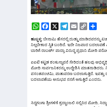
WhatsApp
Facebook
X
Telegram
Email
Copy
Sh
Link
ಹುಬ್ಬಳ್ಳಿ
: ಬೇನಾಮಿ ಹೆಸರಲ್ಲಿ ದುಡ್ಡು ಮಾಡಿದವರನ್ನು 
ನಿಲ್ಲಬೇಕಾದ ಸ್ಥಿತಿ ಬಂದಿದೆ. ಇದೇ ನಿಜವಾದ ಬದಲಾ
ಬಾರಿಗೆ ರಾಬರ್ಟ್ ವಾದ್ರಾ ವಿರುದ್ಧ ಪ್ರಧಾನಿ ಮೋದಿ ಪರೋಕ
ಐಐಟಿ ಕಟ್ಟಡ ಶಂಕುಸ್ಥಾಪನೆ ಸೇರಿದಂತೆ ಹಲವು ಅಭಿವೃದ್
ಮೋದಿ ಸಾರ್ವಜನಿಕರನ್ನು ಉದ್ದೇಶಿಸಿ ಮಾತನಾಡಿದರು. ನಿಮ್
ವಸಂತಪಂಚಮಿ, ವಾತಾವರಣ ಬದಲಾಗುತ್ತಿದೆ. ಇವತ್ತು ದೊಡ
ಬದಲಾವಣೆಯ ಅನುಭವ ನನಗೆ ಆಗುತ್ತಿದೆ ಎಂದರು.
ಸಿದ್ಧಗಂಗಾ ಶ್ರೀಗಳಿಗೆ ಶ್ರದ್ಧಾಂಜಲಿ ಸಲ್ಲಿಸಿದ ಮೋದಿ, ಸ