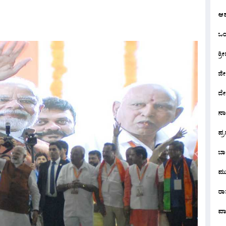
ಆ
ಒಂದ
ಕ್ರೀ
ಜೀ
ದೇ
ನ
ಪ್
ಬಾ
ಮು
ರಾಜ
ವಾ