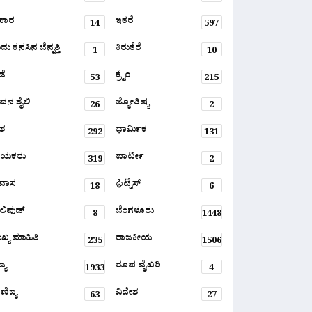
ಹಾರ
ಇತರೆ
14
597
ು ಕನಸಿನ ಬೆನ್ನತ್ತಿ
ಕಿರುತೆರೆ
1
10
ಡೆ
ಕ್ರೈಂ
53
215
ವನ ಶೈಲಿ
ಜ್ಯೋತಿಷ್ಯ
26
2
ಶ
ಧಾರ್ಮಿಕ
292
131
ಾಯಕರು
ಪಾರ್ಟೀ
319
2
ರವಾಸ
ಫ಼ಿಟ್ನೆಸ್
18
6
ಲಿವುಡ್
ಬೆಂಗಳೂರು
8
1448
ಖ್ಯ ಮಾಹಿತಿ
ರಾಜಕೀಯ
235
1506
್ಯ
ರೂಪ ವೈಖರಿ
1933
4
ಣಿಜ್ಯ
ವಿದೇಶ
63
27