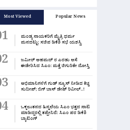
Most Viewed
Popular News
01
ಮಂಡ್ಯ ನಾಯಕರಿಗೆ ಮೈತ್ರಿ ಧರ್ಮ
ಮನದಟ್ಟು: ಸಚಿವ ಡಿಕೆಶಿ ಸಭೆ ಯಶಸ್ವಿ
02
ಜಮೀರ್ ಅಹಮದ್ ರ ಎರಡು ಆಸೆ
ಈಡೇರಿಸಿದ ಸಿಎಂ: ಮತ್ತೆ ಚಿಗುರಿತೇ ದೋಸ್ತಿ
03
ಅಭಿಮಾನಿಗಳಿಗೆ ಗುಡ್ ನ್ಯೂಸ್ ನೀಡಿದ ಕಿಚ್ಚ
ಸುದೀಪ್; ಬಿಗ್ ಬಾಸ್ ಡೇಟ್ ರಿವೀಲ್..!
04
ಒಕ್ಕಲುತನದ ಹಿನ್ನಲೆಯ ಸಿಎಂ ಭತ್ತದ ನಾಟಿ
ಮಾಡಿದ್ದರಲ್ಲಿ‌ ತಪ್ಪೇನಿದೆ: ಸಿಎಂ ಪರ ಡಿಕೆಶಿ
ಬ್ಯಾಟಿಂಗ್