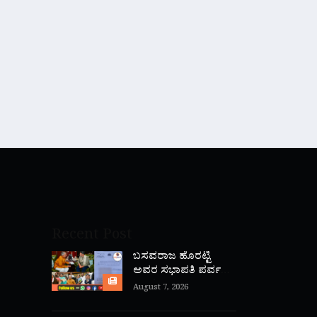
Recent Post
ಬಸವರಾಜ ಹೊರಟ್ಟಿ
ಅವರ ಸಭಾಪತಿ ಪರ್ವ
ಅಂತ್ಯ
August 7, 2026