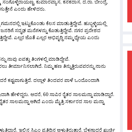
್ಮ, ಸಂಗೊಳ್ಳಿರಾಯಣ್ಣ, ಕುಮಾರವ್ಯಾಸ, ಕನಕದಾಸ, ದ.ರಾ. ಬೇಂದ್ರೆ,
ುತ್ತೇನೆ ಎಂದು ಹೇಳಿದರು.
ನದಲ್ಲಿ ಇಟ್ಟುಕೊಂಡು ಕೆಲಸ ಮಾಡುತ್ತಿದ್ದೇವೆ. ಹುಬ್ಬಳ್ಳಿಯಲ್ಲಿ
ಡ ಜನರಿಗೆ ಸದೃಢ ಮನೆಗಳನ್ನು ಕೊಡುತ್ತಿದ್ದೇವೆ. ನಗರ ಪ್ರದೇಶದ
್ದೇವೆ. ಎಲ್ಲರ ಜೊತೆ ಎಲ್ಲರ ಅಭಿವೃದ್ಧಿ ನಮ್ಮ ಧ್ಯೇಯ ಎಂದು
್ನು ನಾವು ಐವತ್ತು ತಿಂಗಳಲ್ಲಿ ಮಾಡಿದ್ದೇವೆ.
ು ತೀರ್ಮಾನಿಸಲಾಗಿದೆ. ನಿಮ್ಮ ಹಣ ತಿನ್ನುತ್ತಿರುವವರನ್ನು ನಾನು
ನೆಂದರೆ ಕಷ್ಟವಾಗುತ್ತಿದೆ. ದಲ್ಲಾಳಿ ತಿಂದವರ ಪಾಳೆ ಒಂದೊಂದಾಗಿ
ಗಿ ಹೇಳಿದ್ದರು. ಆದರೆ, 60 ಸಾವಿರ ರೈತರ ಸಾಲಮನ್ನಾ ಮಾಡಿದ್ದಾರೆ.
್ಟು ರೈತರ ಸಾಲಮನ್ನಾ ಆಗಿದೆ ಎಂದು ಮೈತ್ರಿ ಸರ್ಕಾರದ ಸಾಲ ಮನ್ನಾ
್ದಾರೆ‌. ಇಲ್ಲಿನ ಸಿಎಂ ಪ್ರತಿದಿನ ಅಳುತ್ತಿರುತ್ತಾರೆ. ಬೆಳಗಾದರೆ ಖುರ್ಚಿ‌