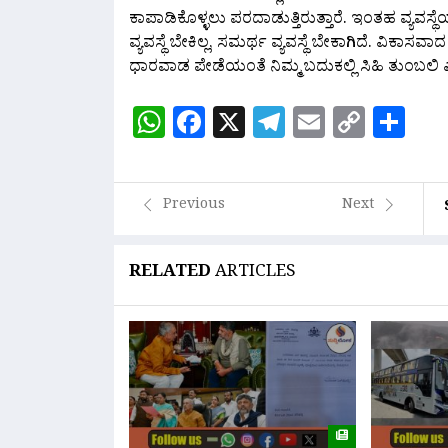
ಕಾಪಾಡಿಕೊಳ್ಳಲು ಪರದಾಡುತ್ತಿರುತ್ತಾರೆ. ಇಂತಹ ವ್ಯವಸ
ವ್ಯವಸ್ಥೆ ಬೇಕಿಲ್ಲ, ಸಮರ್ಥ ವ್ಯವಸ್ಥೆ ಬೇಕಾಗಿದೆ. ವಿಕ
ಧಾರವಾಡ ಪೇಡೆಯಂತೆ ನಿಮ್ಮ ಬದುಕಲ್ಲಿ ಸಿಹಿ ತುಂಬಲ
WhatsApp
Facebook
X
Telegram
Email
Copy
Sh
Link
Previous
Next
RELATED
ARTICLES