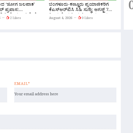
ಿಂದ ‘ಜೋಗ ಜಲಪಾತ’
ಬೆಂಗಳೂರು-ಕಣ್ಣೂರು ಪ್ರಯಾಣಿಕರಿಗೆ
ನಾವೆಲ್
ರ್ ಪ್ರವಾಸ:
ಕೆಎಸ್‌ಆರ್‌ಟಿಸಿ ಸಿಹಿ ಸುದ್ದಿ: ಆಗಸ್ಟ್ 7
ಅವರಿಗ
ಟಿ.ಸಿ ಹೊಸ ಬಸ್ ಸೇವೆ
ರಿಂದ ಹೊಸ ಸ್ಲೀಪರ್ ಬಸ್ ಸಂಚಾರ
ಅಸಮಾಧಾ
6
2 Likes
August 4, 2026
0 Likes
August 
ಆರಂಭ; ಇಲ್ಲಿದೆ ಸಮಯ, ದರದ ಪಟ್ಟಿ!
ಸ್ಪಷ್ಟನೆ
EMAIL*