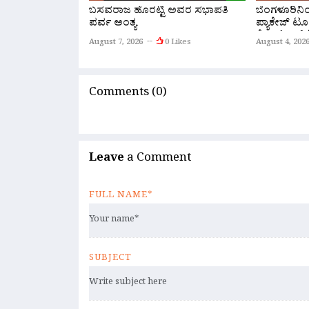
ಬಸವರಾಜ ಹೊರಟ್ಟಿ ಅವರ ಸಭಾಪತಿ
ಬೆಂಗಳೂರಿನ
ಪರ್ವ ಅಂತ್ಯ
ಪ್ಯಾಕೇಜ್ ಟೂ
ಕೆ.ಎಸ್.ಆರ್.
August 7, 2026
0 Likes
August 4, 202
ಆರಂಭ
Comments (0)
Leave
a Comment
FULL NAME*
SUBJECT