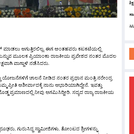
ಶಿಕ
ಸಾ
ಸಿ
are
ಟಚ್ ಮಾಡಲು ಆಗುತ್ತಿರಲಿಲ್ಲ. ಈಗ ಅಂತಹವರು ಕಟಕಟೆಯಲ್ಲಿ
ವಣೆ ಎನ್ನುವ ಮೂಲಕ ಪ್ರಿಯಾಂಕಾ ರಾಜಕೀಯ ಪ್ರವೇಶದ ನಂತರ ಮೊದಲ
್ಷವಾಗಿ ವಾಗ್ದಾಳಿ ನಡೆಸಿದರು.
ಧಿ ಯೋಜನೆಗಳಿಗೆ ಚಾಲನೆ ನೀಡಿದ ನಂತರ ಪ್ರಧಾನ ಮಂತ್ರಿ ನರೇಂದ್ರ
ಮ ಪ್ರೀತಿ ಆಶೀರ್ವಾದಕ್ಕೆ ನಾನು ಆಭಾರಿಯಾಗಿದ್ದೇನೆ. ಇವತ್ತು
್ಡ ಪ್ರಮಾಣದಲ್ಲಿ ನೀವು ಆಗಮಿಸಿದ್ದೀರಿ. ಸದ್ಯದ ರಾಜ್ಯ ರಾಜಕೀಯ
ಿದ್ಧಾರೂಢರು, ಗುರುಸಿದ್ಧ ಸ್ವಾಮೀಜಿಗಳು, ತೋಂಟದ ಶ್ರೀಗಳನ್ನು