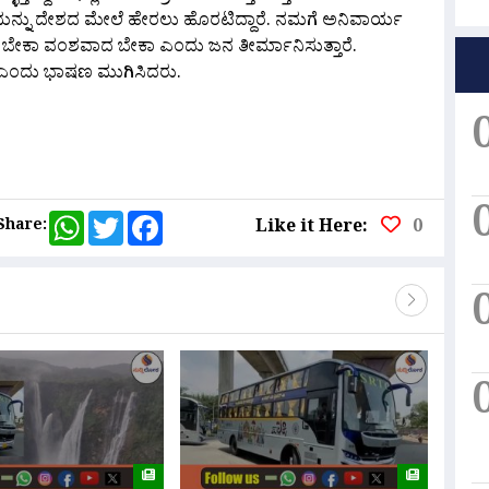
್ಥೆಯನ್ನು ದೇಶದ‌ ಮೇಲೆ ಹೇರಲು ಹೊರಟಿದ್ದಾರೆ. ನಮಗೆ ಅನಿವಾರ್ಯ
ಾಸವಾದ ಬೇಕಾ ವಂಶವಾದ ಬೇಕಾ ಎಂದು ಜನ ತೀರ್ಮಾನಿಸುತ್ತಾರೆ.
ಿ ಎಂದು ಭಾಷಣ ಮುಗಿಸಿದರು.
are
WhatsApp
Twitter
Facebook
Share:
Like it Here:
0