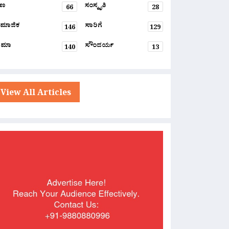
್ಷಣ
ಸಂಸ್ಕೃತಿ
66
28
ಮಾಜಿಕ
ಸಾರಿಗೆ
146
129
ನಿಮಾ
ಸೌಂದರ್ಯ
140
13
View All Articles