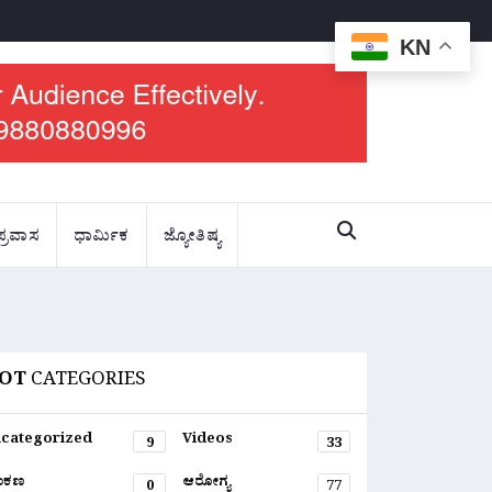
KN
ಪ್ರವಾಸ
ಧಾರ್ಮಿಕ
ಜ್ಯೋತಿಷ್ಯ
OT
CATEGORIES
categorized
Videos
9
33
ಂಕಣ
ಆರೋಗ್ಯ
0
77