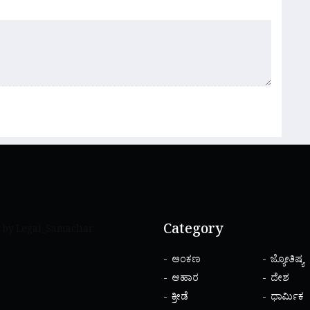
Category
 by Legal_Samachar
ಅಂಕಣ
ಜ್ಯೋತಿಷ್ಯ
ಆಹಾರ
ದೇಶ
ಕ್ರೀಡೆ
ಧಾರ್ಮಿಕ