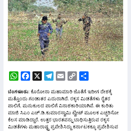
WhatsApp
Facebook
X
Telegram
Email
Copy
Share
Link
ಬೆಂಗಳೂರು
: ಕೊರೋನಾ ಮಹಾಮಾರಿ‌ ಜೊತೆಗೆ ಇದೀಗ ದೇಶಕ್ಕೆ
ಮತ್ತೊಂದು ಗಂಡಾತರ ಎದುರಾಗಿದೆ. ರಕ್ಕಸ ಮಿಡತೆಗಳು ರೈತರ
ಪಾಲಿಗೆ, ಮನುಕುಲದ ಪಾಲಿಗೆ ವಿನಾಶಕಾರಿಯಾಗಿವೆ. ಈ ಕುರಿತು
ಮಾಜಿ ಸಿಎಂ ಎಚ್.ಡಿ.ಕುಮಾರಸ್ವಾಮಿ ಟ್ವೀಟ್ ಮೂಲಕ ಎಚ್ಚರಿಸೋ
ಕೆಲಸ ಮಾಡಿದ್ದಾರೆ. ಉತ್ತರ ಭಾರತವನ್ನು ಬಾಧಿಸುತ್ತಿರುವ ರಕ್ಕಸ
ಮಿಡತೆಗಳು ಮಹಾರಾಷ್ಟ್ರ ಪ್ರವೇಶಿಸಿದ್ದು ಕರ್ನಾಟಕಕ್ಕೂ ಪ್ರವೇಶಿಸುವ