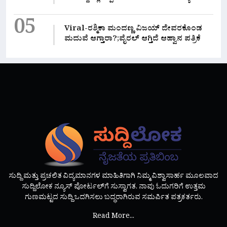
05
Viral-ರಶ್ಮಿಕಾ ಮಂದಣ್ಣ ವಿಜಯ್ ದೇವರಕೊಂಡ
ಮದುವೆ ಆಗ್ತಾರಾ?;ವೈರಲ್ ಆಗ್ತಿದೆ ಆಹ್ವಾನ ಪತ್ರಿಕೆ
ಸುದ್ದಿ ಮತ್ತು ಪ್ರಚಲಿತ ವಿದ್ಯಮಾನಗಳ ಮಾಹಿತಿಗಾಗಿ ನಿಮ್ಮ ವಿಶ್ವಾಸಾರ್ಹ ಮೂಲವಾದ
ಸುದ್ದಿಲೋಕ ನ್ಯೂಸ್ ಪೋರ್ಟಲ್‌ಗೆ ಸುಸ್ವಾಗತ. ನಾವು ಓದುಗರಿಗೆ ಉತ್ತಮ
ಗುಣಮಟ್ಟದ ಸುದ್ದಿ ಒದಗಿಸಲು ಬದ್ಧರಾಗಿರುವ ಸಮರ್ಪಿತ ಪತ್ರಕರ್ತರು.
Read More...