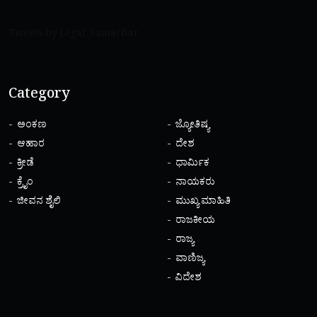
Tweets by Legal_Samachar
Category
ಅಂಕಣ
ಜ್ಯೋತಿಷ್ಯ
ಆಹಾರ
ದೇಶ
ಕ್ರೀಡೆ
ಧಾರ್ಮಿಕ
ಕ್ರೈಂ
ನಾಯಕರು
ಜೀವನ ಶೈಲಿ
ಮುಖ್ಯ ಮಾಹಿತಿ
ರಾಜಕೀಯ
ರಾಜ್ಯ
ವಾಣಿಜ್ಯ
ವಿದೇಶ