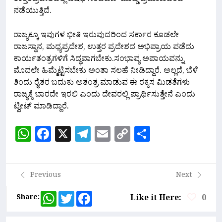
ಉತ್ತರಪ್ರದೇಶದಲ್ಲಿ ಔಷಧ ಸಿಂಪಡಣೆ ದೊಡ್ಡ ಪ್ರಮಾಣದಿಂದ
ನಡೆಯುತ್ತಿದೆ.
ರಾಜ್ಯಕ್ಕೂ ಇವುಗಳ ಭೀತಿ ಇರುವುದರಿಂದ ಸರ್ಕಾರ ಕೂಡಲೇ
ರಾಜಸ್ಥಾನ, ಮಧ್ಯಪ್ರದೇಶ, ಉತ್ತರ ಪ್ರದೇಶದ ಅಭಿಪ್ರಾಯ ಪಡೆದು
ಕಾರ್ಯತಂತ್ರಗಳಿಗೆ ಸಿದ್ಧವಾಗಬೇಕು.ಸಂಭಾವ್ಯ ಅಪಾಯವನ್ನು
ಮೊದಲೇ ಹಿಮ್ಮೆಟ್ಟಿಸಬೇಕು ಅಂತಾ ಸಲಹೆ ನೀಡಿದ್ದಾರೆ. ಅಲ್ಲದೆ, ಬೆಳೆ
ತಿಂದು ರೈತರ ಬದುಕು ಅತಂತ್ರ ಮಾಡುವ ಈ ರಕ್ಕಸ ಮಿಡತೆಗಳು
ರಾಜ್ಯಕ್ಕೆ ಬಾರದೇ ಇರಲಿ ಎಂದು ದೇವರಲ್ಲಿ ಪ್ರಾರ್ಥಿಸುತ್ತೇನೆ ಎಂದು
ಟ್ವೀಟ್ ಮಾಡಿದ್ದಾರೆ.
WhatsApp
Facebook
X
Telegram
Email
Copy
Share
Link
Previous
Next
WhatsApp
Twitter
Facebook
Share:
Like it Here:
0