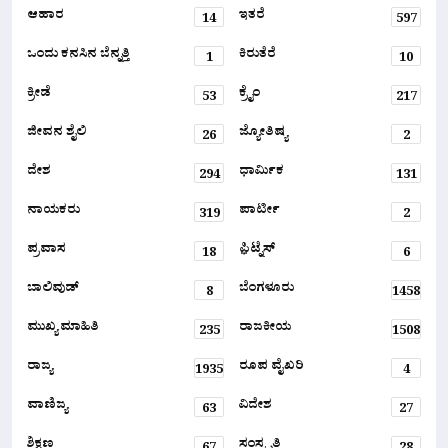
ಆಹಾರ
ಇತರೆ
14
597
ಒಂದು ಕನಸಿನ ಬೆನ್ನತ್ತಿ
ಕಿರುತೆರೆ
1
10
ಕ್ರೀಡೆ
ಕ್ರೈಂ
53
217
ಜೀವನ ಶೈಲಿ
ಜ್ಯೋತಿಷ್ಯ
26
2
ದೇಶ
ಧಾರ್ಮಿಕ
294
131
ನಾಯಕರು
ಪಾರ್ಟೀ
319
2
ಪ್ರವಾಸ
ಫ಼ಿಟ್ನೆಸ್
18
6
ಬಾಲಿವುಡ್
ಬೆಂಗಳೂರು
8
1458
ಮುಖ್ಯ ಮಾಹಿತಿ
ರಾಜಕೀಯ
235
1508
ರಾಜ್ಯ
ರೂಪ ವೈಖರಿ
1935
4
ವಾಣಿಜ್ಯ
ವಿದೇಶ
63
27
ಶಿಕ್ಷಣ
ಸಂಸ್ಕೃತಿ