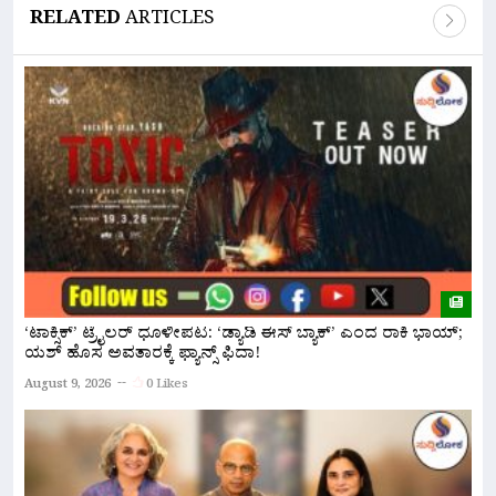
RELATED
ARTICLES
‘ಟಾಕ್ಸಿಕ್’ ಟ್ರೈಲರ್ ಧೂಳೀಪಟ: ‘ಡ್ಯಾಡಿ ಈಸ್ ಬ್ಯಾಕ್’ ಎಂದ ರಾಕಿ ಭಾಯ್;
ಬ
ಯಶ್ ಹೊಸ ಅವತಾರಕ್ಕೆ ಫ್ಯಾನ್ಸ್ ಫಿದಾ!
ದ
August 9, 2026
0 Likes
A