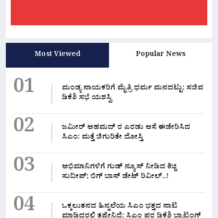
Most Viewed
Popular News
01
ಮಂಡ್ಯ ನಾಯಕರಿಗೆ ಮೈತ್ರಿ ಧರ್ಮ ಮನದಟ್ಟು: ಸಚಿವ
ಡಿಕೆಶಿ ಸಭೆ ಯಶಸ್ವಿ
02
ಜಮೀರ್ ಅಹಮದ್ ರ ಎರಡು ಆಸೆ ಈಡೇರಿಸಿದ
ಸಿಎಂ: ಮತ್ತೆ ಚಿಗುರಿತೇ ದೋಸ್ತಿ
03
ಅಭಿಮಾನಿಗಳಿಗೆ ಗುಡ್ ನ್ಯೂಸ್ ನೀಡಿದ ಕಿಚ್ಚ
ಸುದೀಪ್; ಬಿಗ್ ಬಾಸ್ ಡೇಟ್ ರಿವೀಲ್..!
04
ಒಕ್ಕಲುತನದ ಹಿನ್ನಲೆಯ ಸಿಎಂ ಭತ್ತದ ನಾಟಿ
ಮಾಡಿದ್ದರಲ್ಲಿ‌ ತಪ್ಪೇನಿದೆ: ಸಿಎಂ ಪರ ಡಿಕೆಶಿ ಬ್ಯಾಟಿಂಗ್