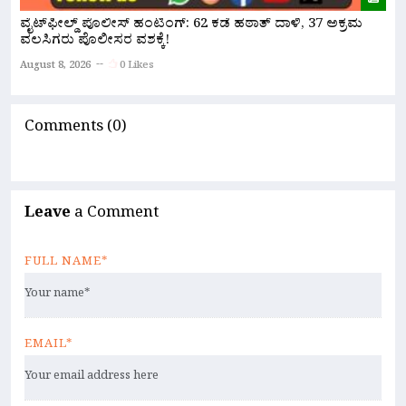
ವೈಟ್‌ಫೀಲ್ಡ್ ಪೊಲೀಸ್ ಹಂಟಿಂಗ್: 62 ಕಡೆ ಹಠಾತ್ ದಾಳಿ, 37 ಅಕ್ರಮ
ಪ
ವಲಸಿಗರು ಪೊಲೀಸರ ವಶಕ್ಕೆ!
A
August 8, 2026
0 Likes
Comments (0)
Leave
a Comment
FULL NAME*
EMAIL*