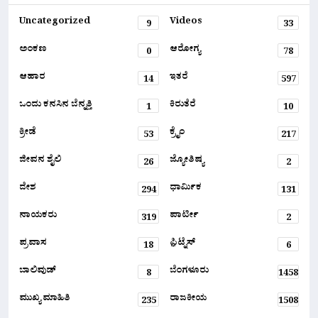
Uncategorized
Videos
9
33
ಅಂಕಣ
ಆರೋಗ್ಯ
0
78
ಆಹಾರ
ಇತರೆ
14
597
ಒಂದು ಕನಸಿನ ಬೆನ್ನತ್ತಿ
ಕಿರುತೆರೆ
1
10
ಕ್ರೀಡೆ
ಕ್ರೈಂ
53
217
ಜೀವನ ಶೈಲಿ
ಜ್ಯೋತಿಷ್ಯ
26
2
ದೇಶ
ಧಾರ್ಮಿಕ
294
131
ನಾಯಕರು
ಪಾರ್ಟೀ
319
2
ಪ್ರವಾಸ
ಫ಼ಿಟ್ನೆಸ್
18
6
ಬಾಲಿವುಡ್
ಬೆಂಗಳೂರು
8
1458
ಮುಖ್ಯ ಮಾಹಿತಿ
ರಾಜಕೀಯ
235
1508