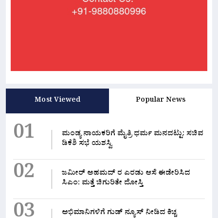
Most Viewed
Popular News
01
ಮಂಡ್ಯ ನಾಯಕರಿಗೆ ಮೈತ್ರಿ ಧರ್ಮ ಮನದಟ್ಟು: ಸಚಿವ
ಡಿಕೆಶಿ ಸಭೆ ಯಶಸ್ವಿ
02
ಜಮೀರ್ ಅಹಮದ್ ರ ಎರಡು ಆಸೆ ಈಡೇರಿಸಿದ
ಸಿಎಂ: ಮತ್ತೆ ಚಿಗುರಿತೇ ದೋಸ್ತಿ
03
ಅಭಿಮಾನಿಗಳಿಗೆ ಗುಡ್ ನ್ಯೂಸ್ ನೀಡಿದ ಕಿಚ್ಚ