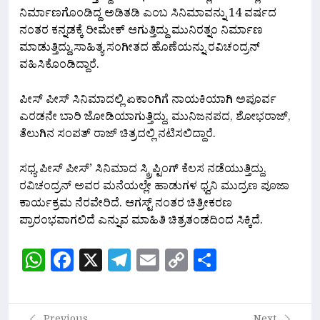
ನಿರ್ಮಾಣಗೊಂಡಿದ್ದ ಅಡಿತಡಿ ಎಂಬ ಸಿನಿಮಾವನ್ನು 14 ವರ್ಷದ
ನಂತರ ಕನ್ನಡಕ್ಕೆ ರೀಮೇಕ್ ಆಗುತ್ತಿದ್ದು ಮುನಿರತ್ನಂ ನಿರ್ಮಾಣ
ಮಾಡುತ್ತಿದ್ದು,ಸಾಹಿತ್ಯ ಸಂಗೀತದ ಹೊಣೆಯನ್ನು ರವಿಚಂದ್ರನ್
ವಹಿಸಿಕೊಂಡಿದ್ದಾರೆ.
ಪೀಸ್ ಪೀಸ್ ಸಿನಿಮಾದಲ್ಲಿ ಏಕಾಂಗಿಗೆ ನಾಯಕಿಯಾಗಿ ಅಪೂರ್ವ
ಎರಡನೇ ಬಾರಿ ಜೋಡಿಯಾಗುತ್ತಿದ್ದು, ಮುನಿಜನಪದ, ಶೋಭರಾಜ್,
ತೆಲುಗಿನ ಸಂಪತ್ ರಾಜ್ ಚಿತ್ರದಲ್ಲಿ ನಟಿಸಲಿದ್ದಾರೆ.
ಸಧ್ಯ ಪೀಸ್ ಪೀಸ್’ ಸಿನಿಮಾದ ಸ್ಕ್ರಿಪ್ಟಿಂಗ್ ಕೆಲಸ ನಡೆಯುತ್ತಿದ್ದು,
ರವಿಚಂದ್ರನ್ ಅವರ ಮನೆಯಲ್ಲೇ ಹಾಡುಗಳ ಧ್ವನಿ ಮುದ್ರಣ ಪೂಜಾ
ಕಾರ್ಯಕ್ರಮ ನೆರವೇರಿದೆ. ಆಗಸ್ಟ್ ನಂತರ ಚಿತ್ರೀಕರಣ
ಪ್ರಾರಂಭವಾಗಲಿದೆ ಎನ್ನುವ ಮಾಹಿತಿ ಚಿತ್ರತಂಡದಿಂದ ಸಿಕ್ಕಿದೆ.
WhatsApp
Facebook
X
Telegram
Email
Copy
Share
Link