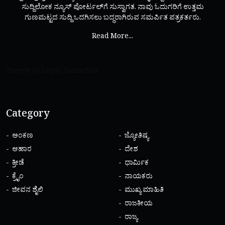
ಸುದ್ದಿಲೋಕ ನ್ಯೂಸ್ ಪೋರ್ಟಲ್‌ಗೆ ಸುಸ್ವಾಗತ. ನಾವು ಓದುಗರಿಗೆ ಉತ್ತಮ
ಗುಣಮಟ್ಟದ ಸುದ್ದಿ ಒದಗಿಸಲು ಬದ್ಧರಾಗಿರುವ ಸಮರ್ಪಿತ ಪತ್ರಕರ್ತರು.
Read More...
Tweets by Legal_Samachar
Category
ಅಂಕಣ
ಜ್ಯೋತಿಷ್ಯ
ಆಹಾರ
ದೇಶ
ಕ್ರೀಡೆ
ಧಾರ್ಮಿಕ
ಕ್ರೈಂ
ನಾಯಕರು
ಜೀವನ ಶೈಲಿ
ಮುಖ್ಯ ಮಾಹಿತಿ
ರಾಜಕೀಯ
ರಾಜ್ಯ