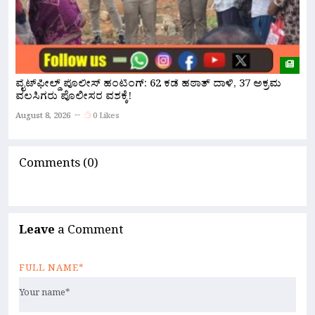
ವೈಟ್‌ಫೀಲ್ಡ್ ಪೊಲೀಸ್ ಹಂಟಿಂಗ್: 62 ಕಡೆ ಹಠಾತ್ ದಾಳಿ, 37 ಅಕ್ರಮ
ಪ
ವಲಸಿಗರು ಪೊಲೀಸರ ವಶಕ್ಕೆ!
A
August 8, 2026
0 Likes
Comments (0)
Leave
a Comment
FULL NAME*