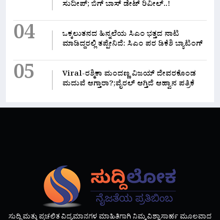
ಸುದೀಪ್; ಬಿಗ್ ಬಾಸ್ ಡೇಟ್ ರಿವೀಲ್..!
04
ಒಕ್ಕಲುತನದ ಹಿನ್ನಲೆಯ ಸಿಎಂ ಭತ್ತದ ನಾಟಿ
ಮಾಡಿದ್ದರಲ್ಲಿ‌ ತಪ್ಪೇನಿದೆ: ಸಿಎಂ ಪರ ಡಿಕೆಶಿ ಬ್ಯಾಟಿಂಗ್
05
Viral-ರಶ್ಮಿಕಾ ಮಂದಣ್ಣ ವಿಜಯ್ ದೇವರಕೊಂಡ
ಮದುವೆ ಆಗ್ತಾರಾ?;ವೈರಲ್ ಆಗ್ತಿದೆ ಆಹ್ವಾನ ಪತ್ರಿಕೆ
ಸುದ್ದಿ ಮತ್ತು ಪ್ರಚಲಿತ ವಿದ್ಯಮಾನಗಳ ಮಾಹಿತಿಗಾಗಿ ನಿಮ್ಮ ವಿಶ್ವಾಸಾರ್ಹ ಮೂಲವಾದ