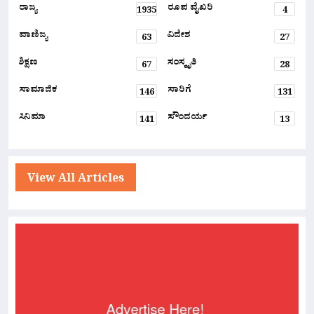
ರಾಜ್ಯ
ರೂಪ ವೈಖರಿ
1935
4
ವಾಣಿಜ್ಯ
ವಿದೇಶ
63
27
ಶಿಕ್ಷಣ
ಸಂಸ್ಕೃತಿ
67
28
ಸಾಮಾಜಿಕ
ಸಾರಿಗೆ
146
131
ಸಿನಿಮಾ
ಸೌಂದರ್ಯ
141
13
View All Articles