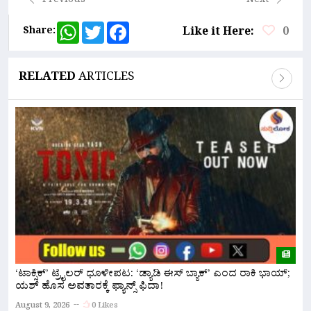
Previous
Next
WhatsApp
Twitter
Facebook
Share:
Like it Here:
0
RELATED
ARTICLES
‘ಟಾಕ್ಸಿಕ್’ ಟ್ರೈಲರ್ ಧೂಳೀಪಟ: ‘ಡ್ಯಾಡಿ ಈಸ್ ಬ್ಯಾಕ್’ ಎಂದ ರಾಕಿ ಭಾಯ್;
ಬ
ಯಶ್ ಹೊಸ ಅವತಾರಕ್ಕೆ ಫ್ಯಾನ್ಸ್ ಫಿದಾ!
ದ
August 9, 2026
0 Likes
A