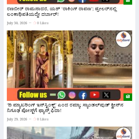
ರಣಬೀರ್ ರಾಮನಾದರೆ, ಯಶ್ ‘ರಾಕಿಂಗ್ ರಾವಣ’; ಟ್ರೇಲರ್‌ನಲ್ಲಿ
S
ಲಂಕಾಧಿಪತಿಯದ್ದೇ ದರ್ಬಾರ್!
ಗ
July 30, 2026
0 Likes
Ju
‘ದಿ ಮ್ಯಾಟರಿಂಗ್ ಇನ್‌ಸ್ಟಿಂಕ್ಟ್’ ಎಂದ ರಮ್ಯಾ; ಸ್ಯಾಂಡಲ್‌ವುಡ್ ಕ್ವೀನ್‌ನ
ಬ
ನಿಗೂಢ ಪೋಸ್ಟ್‌ಗೆ ಫ್ಯಾನ್ಸ್ ಫಿದಾ!
ರ
July 29, 2026
0 Likes
Ju