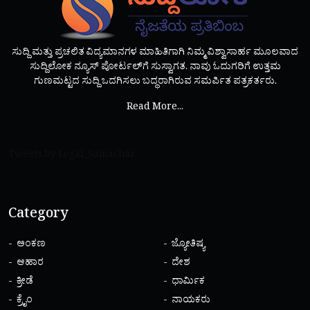
ಸುದ್ದಿ ಮತ್ತು ಪ್ರಚಲಿತ ವಿದ್ಯಮಾನಗಳ ಮಾಹಿತಿಗಾಗಿ ನಿಮ್ಮ ವಿಶ್ವಾಸಾರ್ಹ ಮೂಲವಾದ
ಸುದ್ದಿಲೋಕ ನ್ಯೂಸ್ ಪೋರ್ಟಲ್‌ಗೆ ಸುಸ್ವಾಗತ. ನಾವು ಓದುಗರಿಗೆ ಉತ್ತಮ
ಗುಣಮಟ್ಟದ ಸುದ್ದಿ ಒದಗಿಸಲು ಬದ್ಧರಾಗಿರುವ ಸಮರ್ಪಿತ ಪತ್ರಕರ್ತರು.
Read More...
Tweets by Legal_Samachar
Category
ಅಂಕಣ
ಜ್ಯೋತಿಷ್ಯ
ಆಹಾರ
ದೇಶ
ಕ್ರೀಡೆ
ಧಾರ್ಮಿಕ
ಕ್ರೈಂ
ನಾಯಕರು