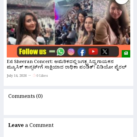
Ed Sheeran Concert: ಅಮೆರಿಕದಲ್ಲಿ ಜಗತ್ಪ್ರಸಿದ್ಧ ಗಾಯಕನ
ಸ
ಮ್ಯೂಸಿಕ್ ಕಾನ್ಸರ್ಟ್‌ಗೆ ಸಾಕ್ಷಿಯಾದ ರಾಧಿಕಾ ಪಂಡಿತ್! ವಿಡಿಯೋ ವೈರಲ್
ಅ
July 14, 2026
0 Likes
Ju
Comments (0)
Leave
a Comment