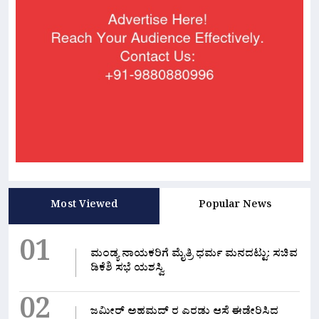
Most Viewed
Popular News
01
ಮಂಡ್ಯ ನಾಯಕರಿಗೆ ಮೈತ್ರಿ ಧರ್ಮ ಮನದಟ್ಟು: ಸಚಿವ
ಡಿಕೆಶಿ ಸಭೆ ಯಶಸ್ವಿ
02
ಜಮೀರ್ ಅಹಮದ್ ರ ಎರಡು ಆಸೆ ಈಡೇರಿಸಿದ