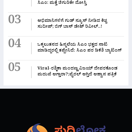
ಸಿಎಂ: ಮತ್ತೆ ಚಿಗುರಿತೇ ದೋಸ್ತಿ
03
ಅಭಿಮಾನಿಗಳಿಗೆ ಗುಡ್ ನ್ಯೂಸ್ ನೀಡಿದ ಕಿಚ್ಚ
ಸುದೀಪ್; ಬಿಗ್ ಬಾಸ್ ಡೇಟ್ ರಿವೀಲ್..!
04
ಒಕ್ಕಲುತನದ ಹಿನ್ನಲೆಯ ಸಿಎಂ ಭತ್ತದ ನಾಟಿ
ಮಾಡಿದ್ದರಲ್ಲಿ‌ ತಪ್ಪೇನಿದೆ: ಸಿಎಂ ಪರ ಡಿಕೆಶಿ ಬ್ಯಾಟಿಂಗ್
05
Viral-ರಶ್ಮಿಕಾ ಮಂದಣ್ಣ ವಿಜಯ್ ದೇವರಕೊಂಡ
ಮದುವೆ ಆಗ್ತಾರಾ?;ವೈರಲ್ ಆಗ್ತಿದೆ ಆಹ್ವಾನ ಪತ್ರಿಕೆ