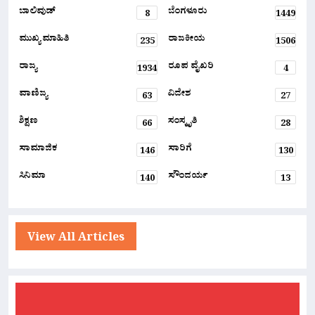
ಬಾಲಿವುಡ್
ಬೆಂಗಳೂರು
8
1449
ಮುಖ್ಯ ಮಾಹಿತಿ
ರಾಜಕೀಯ
235
1506
ರಾಜ್ಯ
ರೂಪ ವೈಖರಿ
1934
4
ವಾಣಿಜ್ಯ
ವಿದೇಶ
63
27
ಶಿಕ್ಷಣ
ಸಂಸ್ಕೃತಿ
66
28
ಸಾಮಾಜಿಕ
ಸಾರಿಗೆ
146
130
ಸಿನಿಮಾ
ಸೌಂದರ್ಯ
140
13
View All Articles