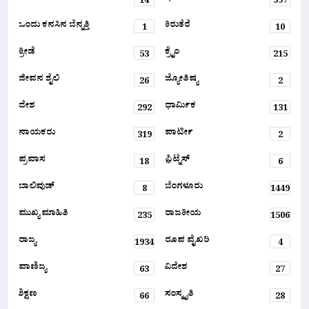
14
597
ಒಂದು ಕನಸಿನ ಬೆನ್ನತ್ತಿ
ಕಿರುತೆರೆ
1
10
ಕ್ರೀಡೆ
ಕ್ರೈಂ
53
215
ಜೀವನ ಶೈಲಿ
ಜ್ಯೋತಿಷ್ಯ
26
2
ದೇಶ
ಧಾರ್ಮಿಕ
292
131
ನಾಯಕರು
ಪಾರ್ಟೀ
319
2
ಪ್ರವಾಸ
ಫ಼ಿಟ್ನೆಸ್
18
6
ಬಾಲಿವುಡ್
ಬೆಂಗಳೂರು
8
1449
ಮುಖ್ಯ ಮಾಹಿತಿ
ರಾಜಕೀಯ
235
1506
ರಾಜ್ಯ
ರೂಪ ವೈಖರಿ
1934
4
ವಾಣಿಜ್ಯ
ವಿದೇಶ
63
27
ಶಿಕ್ಷಣ
ಸಂಸ್ಕೃತಿ
66
28