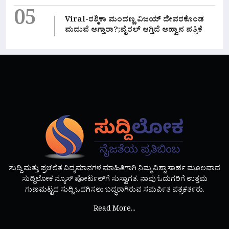
05
Viral-ರಶ್ಮಿಕಾ ಮಂದಣ್ಣ ವಿಜಯ್ ದೇವರಕೊಂಡ
ಮದುವೆ ಆಗ್ತಾರಾ?;ವೈರಲ್ ಆಗ್ತಿದೆ ಆಹ್ವಾನ ಪತ್ರಿಕೆ
ಸುದ್ದಿ ಮತ್ತು ಪ್ರಚಲಿತ ವಿದ್ಯಮಾನಗಳ ಮಾಹಿತಿಗಾಗಿ ನಿಮ್ಮ ವಿಶ್ವಾಸಾರ್ಹ ಮೂಲವಾದ
ಸುದ್ದಿಲೋಕ ನ್ಯೂಸ್ ಪೋರ್ಟಲ್‌ಗೆ ಸುಸ್ವಾಗತ. ನಾವು ಓದುಗರಿಗೆ ಉತ್ತಮ
ಗುಣಮಟ್ಟದ ಸುದ್ದಿ ಒದಗಿಸಲು ಬದ್ಧರಾಗಿರುವ ಸಮರ್ಪಿತ ಪತ್ರಕರ್ತರು.
Read More...