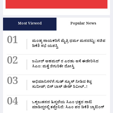
Most Viewed
Popular News
01
ಮಂಡ್ಯ ನಾಯಕರಿಗೆ ಮೈತ್ರಿ ಧರ್ಮ ಮನದಟ್ಟು: ಸಚಿವ
ಡಿಕೆಶಿ ಸಭೆ ಯಶಸ್ವಿ
02
ಜಮೀರ್ ಅಹಮದ್ ರ ಎರಡು ಆಸೆ ಈಡೇರಿಸಿದ
ಸಿಎಂ: ಮತ್ತೆ ಚಿಗುರಿತೇ ದೋಸ್ತಿ
03
ಅಭಿಮಾನಿಗಳಿಗೆ ಗುಡ್ ನ್ಯೂಸ್ ನೀಡಿದ ಕಿಚ್ಚ
ಸುದೀಪ್; ಬಿಗ್ ಬಾಸ್ ಡೇಟ್ ರಿವೀಲ್..!
04
ಒಕ್ಕಲುತನದ ಹಿನ್ನಲೆಯ ಸಿಎಂ ಭತ್ತದ ನಾಟಿ
ಮಾಡಿದ್ದರಲ್ಲಿ‌ ತಪ್ಪೇನಿದೆ: ಸಿಎಂ ಪರ ಡಿಕೆಶಿ ಬ್ಯಾಟಿಂಗ್