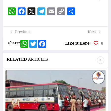
WhatsApp
Facebook
X
Telegram
Email
Copy
Share
Link
Previous
Next
WhatsApp
Twitter
Facebook
Share:
Like it Here:
0
RELATED
ARTICLES