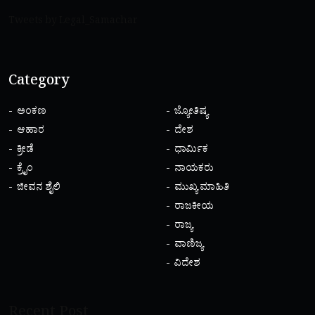
Tweets by Legal_Samachar
Category
ಅಂಕಣ
ಜ್ಯೋತಿಷ್ಯ
ಆಹಾರ
ದೇಶ
ಕ್ರೀಡೆ
ಧಾರ್ಮಿಕ
ಕ್ರೈಂ
ನಾಯಕರು
ಜೀವನ ಶೈಲಿ
ಮುಖ್ಯ ಮಾಹಿತಿ
ರಾಜಕೀಯ
ರಾಜ್ಯ
ವಾಣಿಜ್ಯ
ವಿದೇಶ
Recent Post