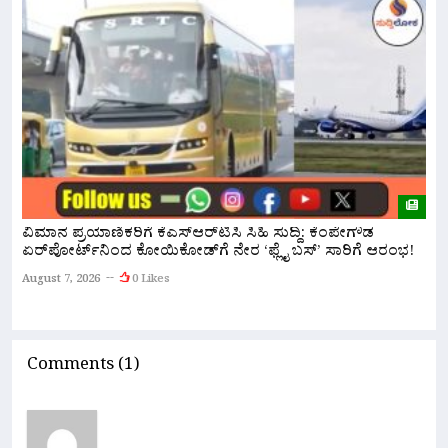
ವಿಮಾನ ಪ್ರಯಾಣಿಕರಿಗೆ ಕೆಎಸ್‌ಆರ್‌ಟಿಸಿ ಸಿಹಿ ಸುದ್ದಿ: ಕೆಂಪೇಗೌಡ
ಏರ್‌ಪೋರ್ಟ್‌ನಿಂದ ಕೋಯಿಕೋಡ್‌ಗೆ ನೇರ ‘ಫ್ಲೈ ಬಸ್’ ಸಾರಿಗೆ ಆರಂಭ!
ನ
ಅ
August 7, 2026
0 Likes
A
Comments (1)