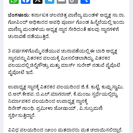
Link
ಬೆಂಗಳೂರು
: ಕರ್ನಾಟಕ ಚಲನಚಿತ್ರ ವಾಣಿಜ್ಯ ಮಂಡಳಿ ಅಧ್ಯಕ್ಷ ಸಾ.ರಾ.
ಗೋವಿಂದ್ ಅಧಿಕಾರದ ಅವಧಿ ಪೂರ್ಣ ಗೊಂಡ ಹಿನ್ನೆಲೆಯಲ್ಲಿ ಇಂದು
ವಾಣಿಜ್ಯ ಮಂಡಳಿಯ ಅಧ್ಯಕ್ಷ ಸ್ಥಾನ ಸೇರಿದಂತೆ ಹಲವು ಸ್ಥಾನಗಳಿಗೆ
ಚುನಾವಣೆ ನಡೆಯುತ್ತಿದೆ.
3 ವರ್ಷಗಳಿಗೊಮ್ಮೆ ನಡೆಯುವ ಚುನಾವಣೆಯಲ್ಲಿ ಈ ಬಾರಿ ಅಧ್ಯಕ್ಷ
ಸ್ಥಾನವನ್ನು ವಿತರಕರ ವಲಯಕ್ಕೆ ಮೀಸಲಿಡಲಾಗಿದ್ದು, ವಿತರಕರ
ವಲಯದಲ್ಲಿ ಚಿನ್ನೆಗೌಡ್ರು ಮತ್ತು ಮಾರ್ಸ್ ಸುರೇಶ್ ನಡುವೆ ಪೈಪೊಟಿ
ಪೈಪೋಟಿ ಇದೆ.
ಉಪಾಧ್ಯಕ್ಷ ಸ್ಥಾನಕ್ಕೆ ವಿತರಕರ ವಲಯದಿಂದ ಜಿ.ಕೆ. ಕುಟ್ಟಿ, ಕುಪ್ಪುಸ್ವಾಮಿ,
ಬಿ.ಆರ್.ಕೇಶವ, ಬಿ.ಎಲ್.ಮಾಗರಾಜ್, ಕೆ.ಮಂಜು ಸ್ಪರ್ಧೆಯಲ್ಲಿದ್ದು,
ನಿರ್ಮಾಪಕರ ವಲಯದಿಂದ ಉಪಾಧ್ಯಕ್ಷ ಸ್ಥಾನಕ್ಕೆ
ದಿನೇಶ್ ಗಾಂಧಿ, ಪ್ರಮೀಳಾ ಜೋಷಾಯ್ , ವಿ.ಸುಬ್ರಮಣಿ
ಸ್ಪರ್ಧಿಸುತ್ತಿದ್ದಾರೆ.
ವಿವಿಧ ವಲಯದಿಂದ ೧೫೦೦ ಮತದಾರರು ಮತ ಚಲಾಯಿಸಲಿದ್ದಾರೆ.