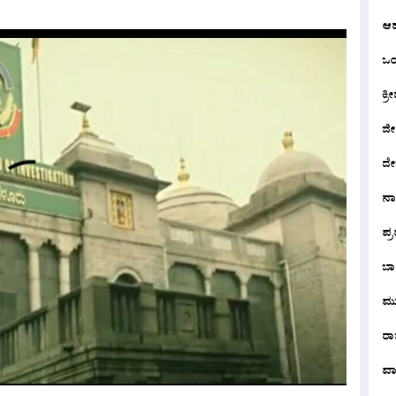
ಆ
ಒಂದ
ಕ್ರೀ
ಜೀ
ದೇ
ನ
ಪ್
ಬಾ
ಮು
ರಾಜ
ವಾ