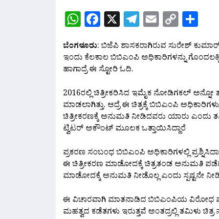
WhatsApp
Facebook
X
Telegram
Email
Copy
Sh
Link
ಬೆಂಗಳೂರು
: ಬಿಜೆಪಿ ಶಾಸಕರಾಗಿರುವ ಸುರೇಶ್ ಕುಮಾರ್
ಇಂದು ಕೆಲಕಾಲ ಬಿಬಿಎಂಪಿ ಅಧಿಕಾರಿಗಳನ್ನು ಗೊಂದಲಕ್ಕ
ಹಾಗಾದ್ರೆ ಈ ಸ್ಟೋರಿ ಓದಿ.
2016ರಲ್ಲಿ ಚಿತ್ರೀಕರಿಸಿದ ಇಮೈಕ ನೋಡಿಗಕಲ್ ಅನ್ನೋ ತಮ
ಮಾಡಲಾಗಿತ್ತು. ಆದ್ರೆ ಈ ಚಿತ್ರಕ್ಕೆ ಬಿಬಿಎಂಪಿ ಅಧಿಕಾರಿ
ಚಿತ್ರೀಕರಣಕ್ಕೆ ಅನುಮತಿ ನೀಡಿದವರು ಯಾರು ಎಂದು ತನ
ಟ್ವಿಟರ್ ಅಕೌಂಟ್ ಮೂಲಕ ಒತ್ತಾಯಿಸಿದ್ದಾರೆ‌
ಪ್ರಕರಣ ಸಂಬಂಧ ಬಿಬಿಎಂಪಿ ಅಧಿಕಾರಿಗಳಲ್ಲಿ ಪ್ರಶ್ನಿಸಿ
ಈ ಚಿತ್ರೀಕರಣ ಮಾಡೋದಕ್ಕೆ ಚಿತ್ರತಂಡ ಅನುಮತಿ ಪಡೆದಿದ
ಮಾಡೋದಕ್ಕೆ ಅನುಮತಿ ನೀಡೊಲ್ಲ ಎಂದು ಸ್ಪಷ್ಟನೇ ನೀಡಿದ
ಈ ವಿಚಾರವಾಗಿ ಮಾತನಾಡಿದ ಬಿಬಿಎಂಪಿಯ ವಿರೋಧ ಪಕ
ಮಹತ್ವದ ಕಡೆತಗಳು ಇರುತ್ತವೆ ಅಂತದ್ರಲ್ಲಿ ತಮಿಳು ಚಿತ್