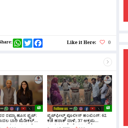
are
WhatsApp
Twitter
Facebook
Share:
Like it Here:
0
 ಪರ ರಮ್ಯಾ ಹೊಸ ಫೈಟ್:
ವೈಟ್‌ಫೀಲ್ಡ್ ಪೊಲೀಸ್ ಹಂಟಿಂಗ್: 62
ಬೆಂಗಳೂ
ೊದಲ ಬಾರಿ ಮೆಡಿಕಲ್
ಕಡೆ ಹಠಾತ್ ದಾಳಿ, 37 ಅಕ್ರಮ
ನೆಟ್‌ವ
ೆನೋಪಾಸ್’ ತಂದ ಮಾಜಿ
ವಲಸಿಗರು ಪೊಲೀಸರ ವಶಕ್ಕೆ!
ಅಸಲಿ ಕ