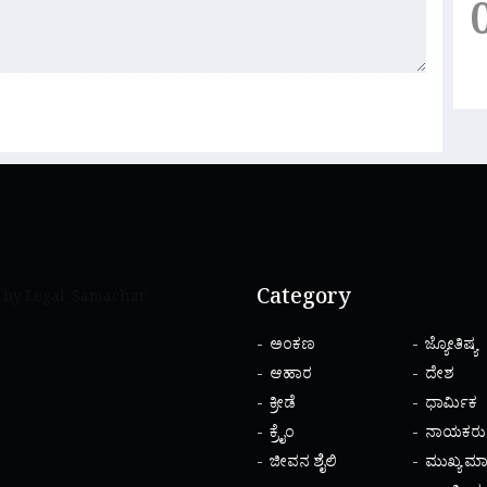
Category
 by Legal_Samachar
ಅಂಕಣ
ಜ್ಯೋತಿಷ್ಯ
ಆಹಾರ
ದೇಶ
ಕ್ರೀಡೆ
ಧಾರ್ಮಿಕ
ಕ್ರೈಂ
ನಾಯಕರು
ಜೀವನ ಶೈಲಿ
ಮುಖ್ಯ ಮಾ