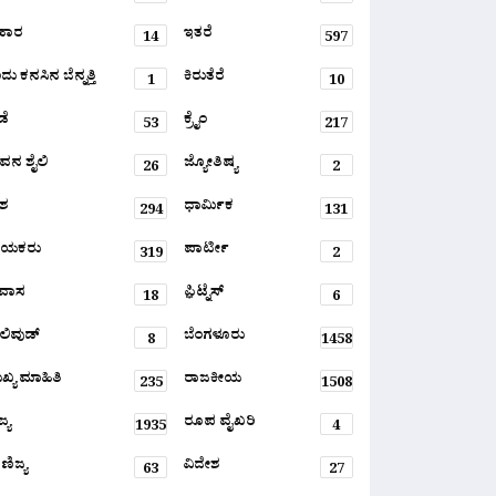
ಹಾರ
ಇತರೆ
14
597
ು ಕನಸಿನ ಬೆನ್ನತ್ತಿ
ಕಿರುತೆರೆ
1
10
ಡೆ
ಕ್ರೈಂ
53
217
ವನ ಶೈಲಿ
ಜ್ಯೋತಿಷ್ಯ
26
2
ಶ
ಧಾರ್ಮಿಕ
294
131
ಾಯಕರು
ಪಾರ್ಟೀ
319
2
ರವಾಸ
ಫ಼ಿಟ್ನೆಸ್
18
6
ಲಿವುಡ್
ಬೆಂಗಳೂರು
8
1458
ಖ್ಯ ಮಾಹಿತಿ
ರಾಜಕೀಯ
235
1508
್ಯ
ರೂಪ ವೈಖರಿ
1935
4
ಣಿಜ್ಯ
ವಿದೇಶ
63
27