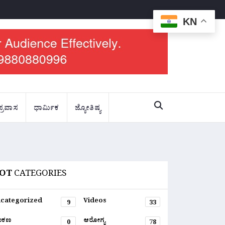
KN
ಪ್ರವಾಸ
ಧಾರ್ಮಿಕ
ಜ್ಯೋತಿಷ್ಯ
OT
CATEGORIES
categorized
Videos
9
33
ಂಕಣ
ಆರೋಗ್ಯ
0
78