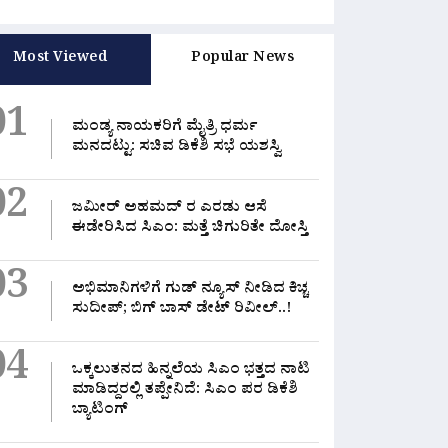
8, 2026
0 Likes
August 8, 2026
0 Likes
A
Most Viewed
Popular News
01
ಮಂಡ್ಯ ನಾಯಕರಿಗೆ ಮೈತ್ರಿ ಧರ್ಮ
ಮನದಟ್ಟು: ಸಚಿವ ಡಿಕೆಶಿ ಸಭೆ ಯಶಸ್ವಿ
02
ಜಮೀರ್ ಅಹಮದ್ ರ ಎರಡು ಆಸೆ
ಈಡೇರಿಸಿದ ಸಿಎಂ: ಮತ್ತೆ ಚಿಗುರಿತೇ ದೋಸ್ತಿ
03
ಅಭಿಮಾನಿಗಳಿಗೆ ಗುಡ್ ನ್ಯೂಸ್ ನೀಡಿದ ಕಿಚ್ಚ
ಸುದೀಪ್; ಬಿಗ್ ಬಾಸ್ ಡೇಟ್ ರಿವೀಲ್..!
04
ಒಕ್ಕಲುತನದ ಹಿನ್ನಲೆಯ ಸಿಎಂ ಭತ್ತದ ನಾಟಿ
ಮಾಡಿದ್ದರಲ್ಲಿ‌ ತಪ್ಪೇನಿದೆ: ಸಿಎಂ ಪರ ಡಿಕೆಶಿ
ಬ್ಯಾಟಿಂಗ್