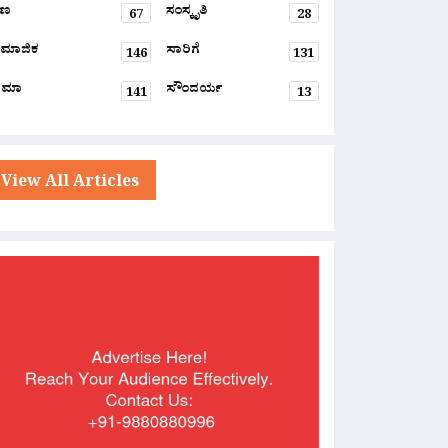
್ಷಣ
ಸಂಸ್ಕೃತಿ
67
28
ಮಾಜಿಕ
ಸಾರಿಗೆ
146
131
ನಿಮಾ
ಸೌಂದರ್ಯ
141
13
View All Articles