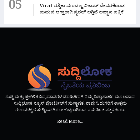
05
Viral-ರಶ್ಮಿಕಾ ಮಂದಣ್ಣ ವಿಜಯ್ ದೇವರಕೊಂಡ
ಮದುವೆ ಆಗ್ತಾರಾ?;ವೈರಲ್ ಆಗ್ತಿದೆ ಆಹ್ವಾನ ಪತ್ರಿಕೆ
ಸುದ್ದಿ ಮತ್ತು ಪ್ರಚಲಿತ ವಿದ್ಯಮಾನಗಳ ಮಾಹಿತಿಗಾಗಿ ನಿಮ್ಮ ವಿಶ್ವಾಸಾರ್ಹ ಮೂಲವಾದ
ಸುದ್ದಿಲೋಕ ನ್ಯೂಸ್ ಪೋರ್ಟಲ್‌ಗೆ ಸುಸ್ವಾಗತ. ನಾವು ಓದುಗರಿಗೆ ಉತ್ತಮ
ಗುಣಮಟ್ಟದ ಸುದ್ದಿ ಒದಗಿಸಲು ಬದ್ಧರಾಗಿರುವ ಸಮರ್ಪಿತ ಪತ್ರಕರ್ತರು.
Read More...