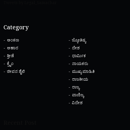
Tweets by Legal_Samachar
Category
ಅಂಕಣ
ಜ್ಯೋತಿಷ್ಯ
ಆಹಾರ
ದೇಶ
ಕ್ರೀಡೆ
ಧಾರ್ಮಿಕ
ಕ್ರೈಂ
ನಾಯಕರು
ಜೀವನ ಶೈಲಿ
ಮುಖ್ಯ ಮಾಹಿತಿ
ರಾಜಕೀಯ
ರಾಜ್ಯ
ವಾಣಿಜ್ಯ
ವಿದೇಶ
Recent Post