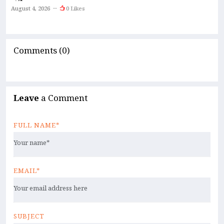
ಸ
ಪಟ್ಟಿ!
August 4, 2026
0 Likes
A
Comments (0)
Leave
a Comment
FULL NAME*
EMAIL*
SUBJECT