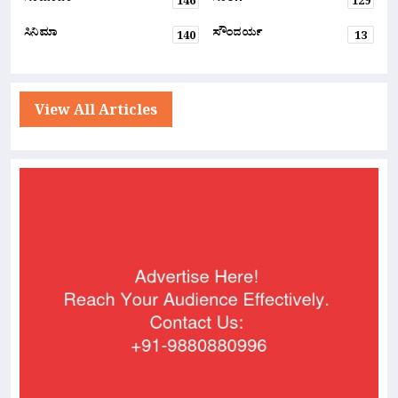
146
129
ಸಿನಿಮಾ
ಸೌಂದರ್ಯ
140
13
View All Articles