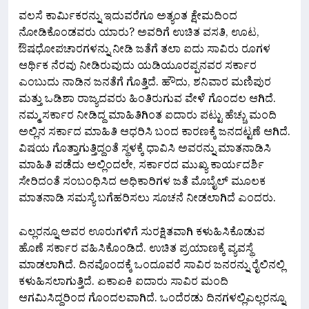
ವಲಸೆ ಕಾರ್ಮಿಕರನ್ನು ಇದುವರೆಗೂ ಅತ್ಯಂತ ಕ್ಷೇಮದಿಂದ
ನೋಡಿಕೊಂಡವರು ಯಾರು? ಅವರಿಗೆ ಉಚಿತ ವಸತಿ, ಊಟ,
ಔಷಧೋಪಚಾರಗಳನ್ನು ನೀಡಿ ಜತೆಗೆ ತಲಾ ಐದು ಸಾವಿರು ರೂಗಳ
ಆರ್ಥಿಕ ನೆರವು ನೀಡಿರುವುದು ಯಡಿಯೂರಪ್ಪನವರ ಸರ್ಕಾರ
ಎಂಬುದು ನಾಡಿನ ಜನತೆಗೆ ಗೊತ್ತಿದೆ. ಹೌದು, ಶನಿವಾರ ಮಣಿಪುರ
ಮತ್ತು ಒಡಿಶಾ ರಾಜ್ಯದವರು ಹಿಂತಿರುಗುವ ವೇಳೆ ಗೊಂದಲ ಆಗಿದೆ.
ನಮ್ಮ ಸರ್ಕಾರ ನೀಡಿದ್ದ ಮಾಹಿತಿಗಿಂತ ಐದಾರು ಪಟ್ಟು ಹೆಚ್ಚು ಮಂದಿ
ಅಲ್ಲಿನ ಸರ್ಕಾದ ಮಾಹಿತಿ ಆಧರಿಸಿ ಬಂದ ಕಾರಣಕ್ಕೆ ಜನದಟ್ಟಣೆ ಆಗಿದೆ.
ವಿಷಯ ಗೊತ್ತಾಗುತ್ತಿದ್ದಂತೆ ಸ್ಥಳಕ್ಕೆ ಧಾವಿಸಿ ಅವರನ್ನು ಮಾತನಾಡಿಸಿ
ಮಾಹಿತಿ ಪಡೆದು ಅಲ್ಲಿಂದಲೇ, ಸರ್ಕಾರದ ಮುಖ್ಯ ಕಾರ್ಯದರ್ಶಿ
ಸೇರಿದಂತೆ ಸಂಬಂಧಿಸಿದ ಅಧಿಕಾರಿಗಳ ಜತೆ ಮೊಬೈಲ್ ಮೂಲಕ
ಮಾತನಾಡಿ ಸಮಸ್ಯೆ ಬಗೆಹರಿಸಲು ಸೂಚನೆ ನೀಡಲಾಗಿದೆ ಎಂದರು.
ಎಲ್ಲರನ್ನೂ ಅವರ ಊರುಗಳಿಗೆ ಸುರಕ್ಷಿತವಾಗಿ ಕಳುಹಿಸಿಕೊಡುವ
ಹೊಣೆ ಸರ್ಕಾರ ವಹಿಸಿಕೊಂಡಿದೆ. ಉಚಿತ ಪ್ರಯಾಣಕ್ಕೆ ವ್ಯವಸ್ಥೆ
ಮಾಡಲಾಗಿದೆ. ದಿನವೊಂದಕ್ಕೆ ಒಂದೂವರೆ ಸಾವಿರ ಜನರನ್ನು ರೈಲಿನಲ್ಲಿ
ಕಳುಹಿಸಲಾಗುತ್ತಿದೆ. ಏಕಾಏಕಿ ಐದಾರು ಸಾವಿರ ಮಂದಿ
ಆಗಮಿಸಿದ್ದರಿಂದ ಗೊಂದಲವಾಗಿದೆ. ಒಂದೆರಡು ದಿನಗಳಲ್ಲಿಎಲ್ಲರನ್ನೂ