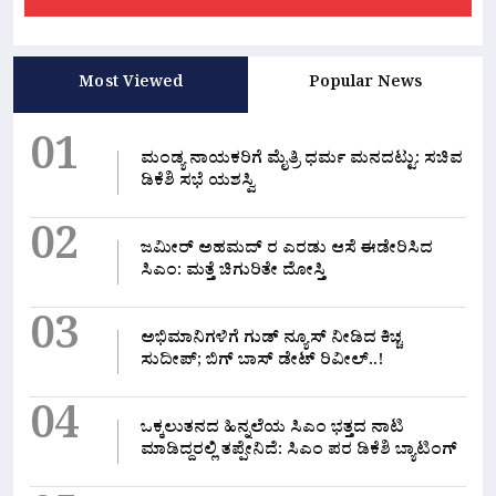
Most Viewed
Popular News
01
ಮಂಡ್ಯ ನಾಯಕರಿಗೆ ಮೈತ್ರಿ ಧರ್ಮ ಮನದಟ್ಟು: ಸಚಿವ
ಡಿಕೆಶಿ ಸಭೆ ಯಶಸ್ವಿ
02
ಜಮೀರ್ ಅಹಮದ್ ರ ಎರಡು ಆಸೆ ಈಡೇರಿಸಿದ
ಸಿಎಂ: ಮತ್ತೆ ಚಿಗುರಿತೇ ದೋಸ್ತಿ
03
ಅಭಿಮಾನಿಗಳಿಗೆ ಗುಡ್ ನ್ಯೂಸ್ ನೀಡಿದ ಕಿಚ್ಚ
ಸುದೀಪ್; ಬಿಗ್ ಬಾಸ್ ಡೇಟ್ ರಿವೀಲ್..!
04
ಒಕ್ಕಲುತನದ ಹಿನ್ನಲೆಯ ಸಿಎಂ ಭತ್ತದ ನಾಟಿ
ಮಾಡಿದ್ದರಲ್ಲಿ‌ ತಪ್ಪೇನಿದೆ: ಸಿಎಂ ಪರ ಡಿಕೆಶಿ ಬ್ಯಾಟಿಂಗ್