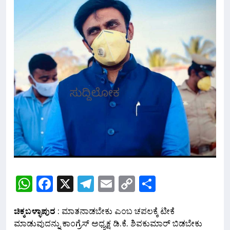
WhatsApp
Facebook
X
Telegram
Email
Copy
Share
Link
ಚಿಕ್ಕಬಳ್ಳಾಪುರ
: ಮಾತನಾಡಬೇಕು ಎಂಬ ಚಪಲಕ್ಕೆ ಟೀಕೆ
ಮಾಡುವುದನ್ನು ಕಾಂಗ್ರೆಸ್ ಅಧ್ಯಕ್ಷ ಡಿ.ಕೆ. ಶಿವಕುಮಾರ್ ಬಿಡಬೇಕು