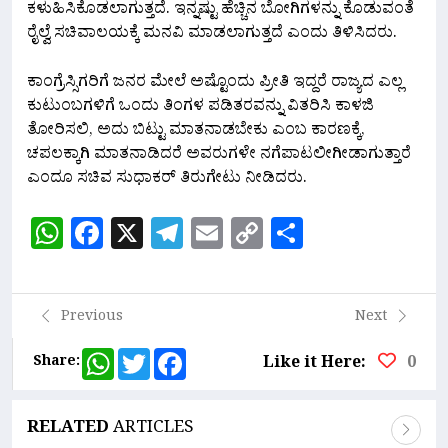
ಕಳುಹಿಸಿಕೊಡಲಾಗುತ್ತದೆ. ಇನ್ನಷ್ಟು ಹೆಚ್ಚಿನ ಬೋಗಿಗಳನ್ನು ಕೊಡುವಂತೆ
ರೈಲ್ವೆ ಸಚಿವಾಲಯಕ್ಕೆ ಮನವಿ ಮಾಡಲಾಗುತ್ತದೆ ಎಂದು ತಿಳಿಸಿದರು.
ಕಾಂಗ್ರೆಸ್ಸಿಗರಿಗೆ ಜನರ ಮೇಲೆ ಅಷ್ಟೊಂದು ಪ್ರೀತಿ ಇದ್ದರೆ ರಾಜ್ಯದ ಎಲ್ಲ
ಕುಟುಂಬಗಳಿಗೆ ಒಂದು ತಿಂಗಳ ಪಡಿತರವನ್ನು ವಿತರಿಸಿ ಕಾಳಜಿ
ತೋರಿಸಲಿ, ಅದು ಬಿಟ್ಟು ಮಾತನಾಡಬೇಕು ಎಂಬ ಕಾರಣಕ್ಕೆ,
ಚಪಲಕ್ಕಾಗಿ ಮಾತನಾಡಿದರೆ ಅವರುಗಳೇ ನಗೆಪಾಟಲೀಗೀಡಾಗುತ್ತಾರೆ
ಎಂದೂ ಸಚಿವ ಸುಧಾಕರ್ ತಿರುಗೇಟು ನೀಡಿದರು.
WhatsApp
Facebook
X
Telegram
Email
Copy
Share
Link
Previous
Next
WhatsApp
Twitter
Facebook
Share:
Like it Here:
0
RELATED
ARTICLES