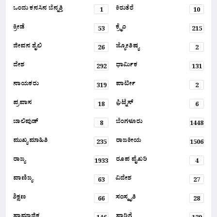
ಒಂದು ಕನಸಿನ ಬೆನ್ನತ್ತಿ
ಕಿರುತೆರೆ
1
10
ಕ್ರೀಡೆ
ಕ್ರೈಂ
53
215
ಜೀವನ ಶೈಲಿ
ಜ್ಯೋತಿಷ್ಯ
26
2
ದೇಶ
ಧಾರ್ಮಿಕ
292
131
ನಾಯಕರು
ಪಾರ್ಟೀ
319
2
ಪ್ರವಾಸ
ಫ಼ಿಟ್ನೆಸ್
18
6
ಬಾಲಿವುಡ್
ಬೆಂಗಳೂರು
8
1448
ಮುಖ್ಯ ಮಾಹಿತಿ
ರಾಜಕೀಯ
235
1506
ರಾಜ್ಯ
ರೂಪ ವೈಖರಿ
1933
4
ವಾಣಿಜ್ಯ
ವಿದೇಶ
63
27
ಶಿಕ್ಷಣ
ಸಂಸ್ಕೃತಿ
66
28
ಸಾಮಾಜಿಕ
ಸಾರಿಗೆ