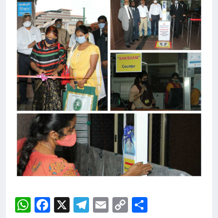
WhatsApp
Facebook
X
Telegram
Email
Copy
Share