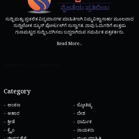
ಸುದ್ದಿ ಮತ್ತು ಪ್ರಚಲಿತ ವಿದ್ಯಮಾನಗಳ ಮಾಹಿತಿಗಾಗಿ ನಿಮ್ಮ ವಿಶ್ವಾಸಾರ್ಹ ಮೂಲವಾದ
ಸುದ್ದಿಲೋಕ ನ್ಯೂಸ್ ಪೋರ್ಟಲ್‌ಗೆ ಸುಸ್ವಾಗತ. ನಾವು ಓದುಗರಿಗೆ ಉತ್ತಮ
ಗುಣಮಟ್ಟದ ಸುದ್ದಿ ಒದಗಿಸಲು ಬದ್ಧರಾಗಿರುವ ಸಮರ್ಪಿತ ಪತ್ರಕರ್ತರು.
Read More...
Tweets by Legal_Samachar
Category
ಅಂಕಣ
ಜ್ಯೋತಿಷ್ಯ
ಆಹಾರ
ದೇಶ
ಕ್ರೀಡೆ
ಧಾರ್ಮಿಕ
ಕ್ರೈಂ
ನಾಯಕರು