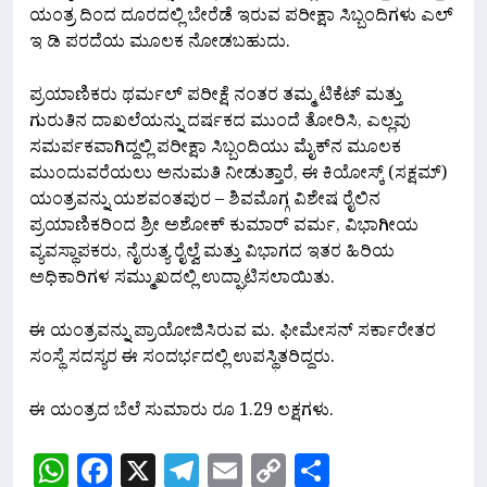
ಯಂತ್ರ ದಿಂದ ದೂರದಲ್ಲಿ ಬೇರೆಡೆ ಇರುವ ಪರೀಕ್ಷಾ ಸಿಬ್ಬಂದಿಗಳು ಎಲ್
ಇ ಡಿ ಪರದೆಯ ಮೂಲಕ ನೋಡಬಹುದು.
ಪ್ರಯಾಣಿಕರು ಥರ್ಮಲ್ ಪರೀಕ್ಷೆ ನಂತರ ತಮ್ಮ ಟಿಕೆಟ್ ಮತ್ತು
ಗುರುತಿನ ದಾಖಲೆಯನ್ನು ದರ್ಷಕದ ಮುಂದೆ ತೋರಿಸಿ, ಎಲ್ಲವು
ಸಮರ್ಪಕವಾಗಿದ್ದಲ್ಲಿ ಪರೀಕ್ಷಾ ಸಿಬ್ಬಂದಿಯು ಮೈಕ್‌ನ ಮೂಲಕ
ಮುಂದುವರೆಯಲು ಅನುಮತಿ ನೀಡುತ್ತಾರೆ, ಈ ಕಿಯೋಸ್ಕ್ (ಸಕ್ಷಮ್)
ಯಂತ್ರವನ್ನು ಯಶವಂತಪುರ – ಶಿವಮೊಗ್ಗ ವಿಶೇಷ ರೈಲಿನ
ಪ್ರಯಾಣಿಕರಿಂದ ಶ್ರೀ ಅಶೋಕ್ ಕುಮಾರ್ ವರ್ಮ, ವಿಭಾಗೀಯ
ವ್ಯವಸ್ಥಾಪಕರು, ನೈರುತ್ಯ ರೈಲ್ವೆ ಮತ್ತು ವಿಭಾಗದ ಇತರ ಹಿರಿಯ
ಅಧಿಕಾರಿಗಳ ಸಮ್ಮುಖದಲ್ಲಿ ಉದ್ಘಾಟಿಸಲಾಯಿತು.
ಈ ಯಂತ್ರವನ್ನು ಪ್ರಾಯೋಜಿಸಿರುವ ಮ. ಫೀಮೇಸನ್ ಸರ್ಕಾರೇತರ
ಸಂಸ್ಥೆ ಸದಸ್ಯರ ಈ ಸಂದರ್ಭದಲ್ಲಿ ಉಪಸ್ಥಿತರಿದ್ದರು.
ಈ ಯಂತ್ರದ ಬೆಲೆ ಸುಮಾರು ರೂ 1.29 ಲಕ್ಷಗಳು.
WhatsApp
Facebook
X
Telegram
Email
Copy
Share