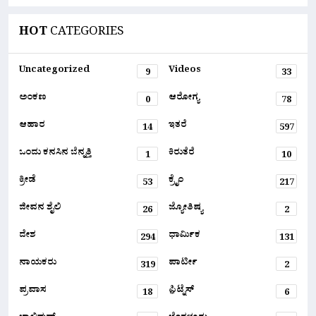
HOT
CATEGORIES
Uncategorized
Videos
9
33
ಅಂಕಣ
ಆರೋಗ್ಯ
0
78
ಆಹಾರ
ಇತರೆ
14
597
ಒಂದು ಕನಸಿನ ಬೆನ್ನತ್ತಿ
ಕಿರುತೆರೆ
1
10
ಕ್ರೀಡೆ
ಕ್ರೈಂ
53
217
ಜೀವನ ಶೈಲಿ
ಜ್ಯೋತಿಷ್ಯ
26
2
ದೇಶ
ಧಾರ್ಮಿಕ
294
131
ನಾಯಕರು
ಪಾರ್ಟೀ
319
2
ಪ್ರವಾಸ
ಫ಼ಿಟ್ನೆಸ್
18
6