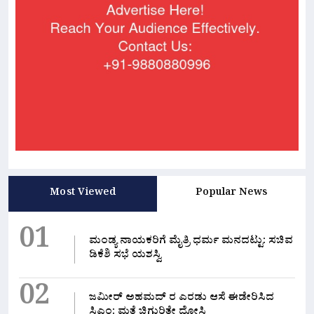
Most Viewed
Popular News
01
ಮಂಡ್ಯ ನಾಯಕರಿಗೆ ಮೈತ್ರಿ ಧರ್ಮ ಮನದಟ್ಟು: ಸಚಿವ
ಡಿಕೆಶಿ ಸಭೆ ಯಶಸ್ವಿ
02
ಜಮೀರ್ ಅಹಮದ್ ರ ಎರಡು ಆಸೆ ಈಡೇರಿಸಿದ
ಸಿಎಂ: ಮತ್ತೆ ಚಿಗುರಿತೇ ದೋಸ್ತಿ