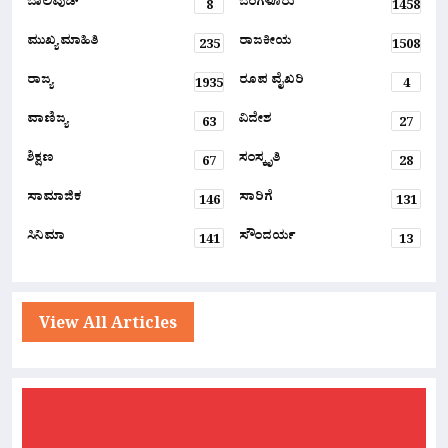
ಬಾಲಿವುಡ್
ಬೆಂಗಳೂರು
8
1458
ಮುಖ್ಯ ಮಾಹಿತಿ
ರಾಜಕೀಯ
235
1508
ರಾಜ್ಯ
ರೂಪ ವೈಖರಿ
1935
4
ವಾಣಿಜ್ಯ
ವಿದೇಶ
63
27
ಶಿಕ್ಷಣ
ಸಂಸ್ಕೃತಿ
67
28
ಸಾಮಾಜಿಕ
ಸಾರಿಗೆ
146
131
ಸಿನಿಮಾ
ಸೌಂದರ್ಯ
141
13
View All Articles