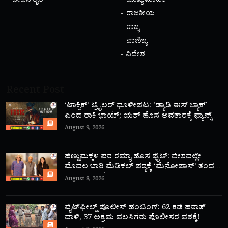
ಜೀವನ ಶೈಲಿ
ಮುಖ್ಯ ಮಾಹಿತಿ
ರಾಜಕೀಯ
ರಾಜ್ಯ
ವಾಣಿಜ್ಯ
ವಿದೇಶ
Recent Post
‘ಟಾಕ್ಸಿಕ್’ ಟ್ರೈಲರ್ ಧೂಳೀಪಟ: ‘ಡ್ಯಾಡಿ ಈಸ್ ಬ್ಯಾಕ್’
ಎಂದ ರಾಕಿ ಭಾಯ್; ಯಶ್ ಹೊಸ ಅವತಾರಕ್ಕೆ ಫ್ಯಾನ್ಸ್
ಫಿದಾ!
August 9, 2026
ಹೆಣ್ಣುಮಕ್ಕಳ ಪರ ರಮ್ಯಾ ಹೊಸ ಫೈಟ್: ದೇಶದಲ್ಲೇ
ಮೊದಲ ಬಾರಿ ಮೆಡಿಕಲ್ ಪಠ್ಯಕ್ಕೆ ‘ಮೆನೋಪಾಸ್’ ತಂದ
ಮಾಜಿ ಸಂಸದೆ!
August 8, 2026
ವೈಟ್‌ಫೀಲ್ಡ್ ಪೊಲೀಸ್ ಹಂಟಿಂಗ್: 62 ಕಡೆ ಹಠಾತ್
ದಾಳಿ, 37 ಅಕ್ರಮ ವಲಸಿಗರು ಪೊಲೀಸರ ವಶಕ್ಕೆ!