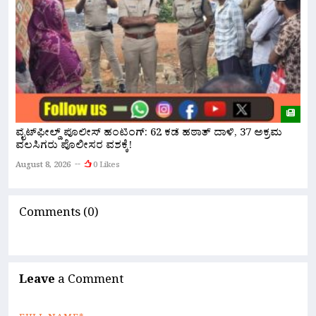
ವೈಟ್‌ಫೀಲ್ಡ್ ಪೊಲೀಸ್ ಹಂಟಿಂಗ್: 62 ಕಡೆ ಹಠಾತ್ ದಾಳಿ, 37 ಅಕ್ರಮ
ಪ
ವಲಸಿಗರು ಪೊಲೀಸರ ವಶಕ್ಕೆ!
A
August 8, 2026
0 Likes
Comments (0)
Leave
a Comment