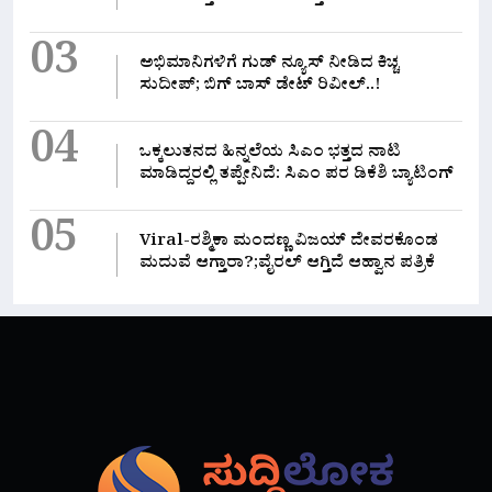
03
ಅಭಿಮಾನಿಗಳಿಗೆ ಗುಡ್ ನ್ಯೂಸ್ ನೀಡಿದ ಕಿಚ್ಚ
ಸುದೀಪ್; ಬಿಗ್ ಬಾಸ್ ಡೇಟ್ ರಿವೀಲ್..!
04
ಒಕ್ಕಲುತನದ ಹಿನ್ನಲೆಯ ಸಿಎಂ ಭತ್ತದ ನಾಟಿ
ಮಾಡಿದ್ದರಲ್ಲಿ‌ ತಪ್ಪೇನಿದೆ: ಸಿಎಂ ಪರ ಡಿಕೆಶಿ ಬ್ಯಾಟಿಂಗ್
05
Viral-ರಶ್ಮಿಕಾ ಮಂದಣ್ಣ ವಿಜಯ್ ದೇವರಕೊಂಡ
ಮದುವೆ ಆಗ್ತಾರಾ?;ವೈರಲ್ ಆಗ್ತಿದೆ ಆಹ್ವಾನ ಪತ್ರಿಕೆ