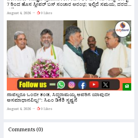
ಸ
7 ರಿಂದ ಹೊಸ ಸ್ಲೀಪರ್ ಬಸ್ ಸಂಚಾರ ಆರಂಭ; ಇಲ್ಲಿದೆ ಸಮಯ, ದರದ
ಪಟ್ಟಿ!
A
August 4, 2026
0 Likes
ರ
ನಾವೆಲ್ಲರೂ ಒಂದೇ ತಂಡ, ಸಿದ್ದರಾಮಯ್ಯ ಅವರಿಗೆ ಯಾವುದೇ
ಹ
ಅಸಮಾಧಾನವಿಲ್ಲ!”: ಸಿಎಂ ಡಿಕೆಶಿ ಸ್ಪಷ್ಟನೆ
A
August 4, 2026
0 Likes
Comments (0)