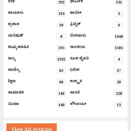
ದೇಶ
ಧಾರ್ಮಿಕ
292
131
ನಾಯಕರು
ಪಾರ್ಟೀ
319
2
ಪ್ರವಾಸ
ಫ಼ಿಟ್ನೆಸ್
18
6
ಬಾಲಿವುಡ್
ಬೆಂಗಳೂರು
8
1446
ಮುಖ್ಯ ಮಾಹಿತಿ
ರಾಜಕೀಯ
235
1505
ರಾಜ್ಯ
ರೂಪ ವೈಖರಿ
1932
4
ವಾಣಿಜ್ಯ
ವಿದೇಶ
63
27
ಶಿಕ್ಷಣ
ಸಂಸ್ಕೃತಿ
66
28
ಸಾಮಾಜಿಕ
ಸಾರಿಗೆ
146
128
ಸಿನಿಮಾ
ಸೌಂದರ್ಯ
140
13
View All Articles