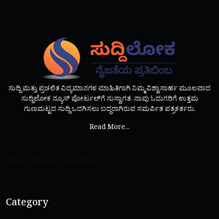
ಸುದ್ದಿ ಮತ್ತು ಪ್ರಚಲಿತ ವಿದ್ಯಮಾನಗಳ ಮಾಹಿತಿಗಾಗಿ ನಿಮ್ಮ ವಿಶ್ವಾಸಾರ್ಹ ಮೂಲವಾದ
ಸುದ್ದಿಲೋಕ ನ್ಯೂಸ್ ಪೋರ್ಟಲ್‌ಗೆ ಸುಸ್ವಾಗತ. ನಾವು ಓದುಗರಿಗೆ ಉತ್ತಮ
ಗುಣಮಟ್ಟದ ಸುದ್ದಿ ಒದಗಿಸಲು ಬದ್ಧರಾಗಿರುವ ಸಮರ್ಪಿತ ಪತ್ರಕರ್ತರು.
Read More...
Tweets by Legal_Samachar
Category