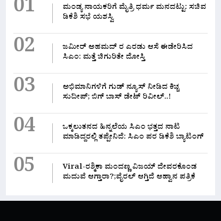
01
ಮಂಡ್ಯ ನಾಯಕರಿಗೆ ಮೈತ್ರಿ ಧರ್ಮ ಮನದಟ್ಟು: ಸಚಿವ
ಡಿಕೆಶಿ ಸಭೆ ಯಶಸ್ವಿ
02
ಜಮೀರ್ ಅಹಮದ್ ರ ಎರಡು ಆಸೆ ಈಡೇರಿಸಿದ
ಸಿಎಂ: ಮತ್ತೆ ಚಿಗುರಿತೇ ದೋಸ್ತಿ
03
ಅಭಿಮಾನಿಗಳಿಗೆ ಗುಡ್ ನ್ಯೂಸ್ ನೀಡಿದ ಕಿಚ್ಚ
ಸುದೀಪ್; ಬಿಗ್ ಬಾಸ್ ಡೇಟ್ ರಿವೀಲ್..!
04
ಒಕ್ಕಲುತನದ ಹಿನ್ನಲೆಯ ಸಿಎಂ ಭತ್ತದ ನಾಟಿ
ಮಾಡಿದ್ದರಲ್ಲಿ‌ ತಪ್ಪೇನಿದೆ: ಸಿಎಂ ಪರ ಡಿಕೆಶಿ ಬ್ಯಾಟಿಂಗ್
05
Viral-ರಶ್ಮಿಕಾ ಮಂದಣ್ಣ ವಿಜಯ್ ದೇವರಕೊಂಡ
ಮದುವೆ ಆಗ್ತಾರಾ?;ವೈರಲ್ ಆಗ್ತಿದೆ ಆಹ್ವಾನ ಪತ್ರಿಕೆ