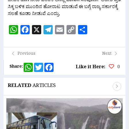
ಬೇಡಿಕೆ ಹಾಗೆ ನೀರು ಹಂಚಿಕೆ ಆಗಿಲ್ಲ ಹಾಗಾಗಿ ಸಂಪೂರ್ಣ ಆದೇಶ ಪ್ರತಿ
ಸಿಕ್ಕ ಬಳಿಕ ಮುಂದಿನ ಹೋರಾಟ ಮಾಡುವೆ ಈ ಬಗ್ಗೆ ರಾಜ್ಯ ಸರ್ಕಾರಕ್ಕೆ
ಸಲಹೆ ಕೂಡಾ ನೀಡುವೆ ಎಂದ್ರು.
WhatsApp
Facebook
X
Telegram
Email
Copy
Share
Link
Previous
Next
WhatsApp
Twitter
Facebook
Share:
Like it Here:
0
RELATED
ARTICLES