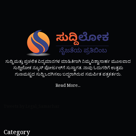
ಸುದ್ದಿ ಮತ್ತು ಪ್ರಚಲಿತ ವಿದ್ಯಮಾನಗಳ ಮಾಹಿತಿಗಾಗಿ ನಿಮ್ಮ ವಿಶ್ವಾಸಾರ್ಹ ಮೂಲವಾದ
ಸುದ್ದಿಲೋಕ ನ್ಯೂಸ್ ಪೋರ್ಟಲ್‌ಗೆ ಸುಸ್ವಾಗತ. ನಾವು ಓದುಗರಿಗೆ ಉತ್ತಮ
ಗುಣಮಟ್ಟದ ಸುದ್ದಿ ಒದಗಿಸಲು ಬದ್ಧರಾಗಿರುವ ಸಮರ್ಪಿತ ಪತ್ರಕರ್ತರು.
Read More...
Tweets by Legal_Samachar
Category