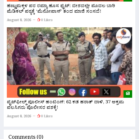
ಹೆಣ್ಣುಮಕ್ಕಳ ಪರ ರಮ್ಯಾ ಹೊಸ ಫೈಟ್: ದೇಶದಲ್ಲೇ ಮೊದಲ ಬಾರಿ
ನ
ಮೆಡಿಕಲ್ ಪಠ್ಯಕ್ಕೆ ‘ಮೆನೋಪಾಸ್’ ತಂದ ಮಾಜಿ ಸಂಸದೆ!
ಮ
August 8, 2026
0 Likes
A
ವೈಟ್‌ಫೀಲ್ಡ್ ಪೊಲೀಸ್ ಹಂಟಿಂಗ್: 62 ಕಡೆ ಹಠಾತ್ ದಾಳಿ, 37 ಅಕ್ರಮ
ಪ
ವಲಸಿಗರು ಪೊಲೀಸರ ವಶಕ್ಕೆ!
A
August 8, 2026
0 Likes
Comments (0)