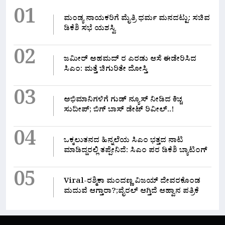
01
ಮಂಡ್ಯ ನಾಯಕರಿಗೆ ಮೈತ್ರಿ ಧರ್ಮ ಮನದಟ್ಟು: ಸಚಿವ
ಡಿಕೆಶಿ ಸಭೆ ಯಶಸ್ವಿ
02
ಜಮೀರ್ ಅಹಮದ್ ರ ಎರಡು ಆಸೆ ಈಡೇರಿಸಿದ
ಸಿಎಂ: ಮತ್ತೆ ಚಿಗುರಿತೇ ದೋಸ್ತಿ
03
ಅಭಿಮಾನಿಗಳಿಗೆ ಗುಡ್ ನ್ಯೂಸ್ ನೀಡಿದ ಕಿಚ್ಚ
ಸುದೀಪ್; ಬಿಗ್ ಬಾಸ್ ಡೇಟ್ ರಿವೀಲ್..!
04
ಒಕ್ಕಲುತನದ ಹಿನ್ನಲೆಯ ಸಿಎಂ ಭತ್ತದ ನಾಟಿ
ಮಾಡಿದ್ದರಲ್ಲಿ‌ ತಪ್ಪೇನಿದೆ: ಸಿಎಂ ಪರ ಡಿಕೆಶಿ ಬ್ಯಾಟಿಂಗ್
05
Viral-ರಶ್ಮಿಕಾ ಮಂದಣ್ಣ ವಿಜಯ್ ದೇವರಕೊಂಡ
ಮದುವೆ ಆಗ್ತಾರಾ?;ವೈರಲ್ ಆಗ್ತಿದೆ ಆಹ್ವಾನ ಪತ್ರಿಕೆ