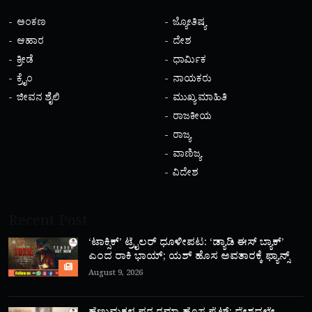
ಅಂಕಣ
ಜ್ಯೋತಿಷ್ಯ
ಆಹಾರ
ದೇಶ
ಕ್ರೀಡೆ
ಧಾರ್ಮಿಕ
ಕ್ರೈಂ
ನಾಯಕರು
ಜೀವನ ಶೈಲಿ
ಮುಖ್ಯ ಮಾಹಿತಿ
ರಾಜಕೀಯ
ರಾಜ್ಯ
ವಾಣಿಜ್ಯ
ವಿದೇಶ
Recent Post
‘ಟಾಕ್ಸಿಕ್’ ಟ್ರೈಲರ್ ಧೂಳೀಪಟ: ‘ಡ್ಯಾಡಿ ಈಸ್ ಬ್ಯಾಕ್’
ಎಂದ ರಾಕಿ ಭಾಯ್; ಯಶ್ ಹೊಸ ಅವತಾರಕ್ಕೆ ಫ್ಯಾನ್ಸ್
ಫಿದಾ!
August 9, 2026