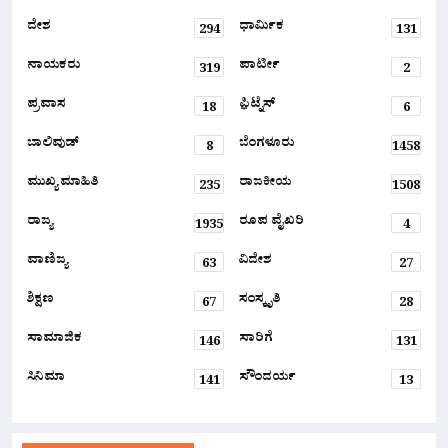
ದೇಶ
ಧಾರ್ಮಿಕ
294
131
ನಾಯಕರು
ಪಾರ್ಟೀ
319
2
ಪ್ರವಾಸ
ಫ಼ಿಟ್ನೆಸ್
18
6
ಬಾಲಿವುಡ್
ಬೆಂಗಳೂರು
8
1458
ಮುಖ್ಯ ಮಾಹಿತಿ
ರಾಜಕೀಯ
235
1508
ರಾಜ್ಯ
ರೂಪ ವೈಖರಿ
1935
4
ವಾಣಿಜ್ಯ
ವಿದೇಶ
63
27
ಶಿಕ್ಷಣ
ಸಂಸ್ಕೃತಿ
67
28
ಸಾಮಾಜಿಕ
ಸಾರಿಗೆ
146
131
ಸಿನಿಮಾ
ಸೌಂದರ್ಯ
141
13