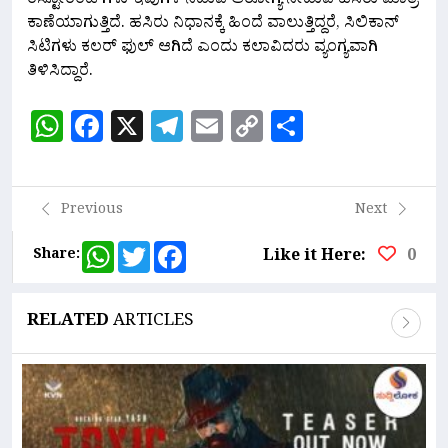
ರೆಸ್ಟೋರೆಂಟ್‍ಗಳು ಇವುಗಳ ನಡುವೆ ಆರೋಗ್ಯ ನೀಡುವ ಹಸಿರು ಮಾತ್ರ
ಕಾಣೆಯಾಗುತ್ತಿದೆ. ಹಸಿರು ನಿಧಾನಕ್ಕೆ ಹಿಂದೆ ವಾಲುತ್ತಿದ್ದರೆ, ಸಿಲಿಕಾನ್
ಸಿಟಿಗಳು ಕಲರ್ ಫುಲ್ ಆಗಿದೆ ಎಂದು ಕಲಾವಿದರು ವ್ಯಂಗ್ಯವಾಗಿ
ತಿಳಿಸಿದ್ದಾರೆ.
WhatsApp
Facebook
X
Telegram
Email
Copy
Share
Link
Previous
Next
WhatsApp
Twitter
Facebook
Share:
Like it Here:
0
RELATED
ARTICLES