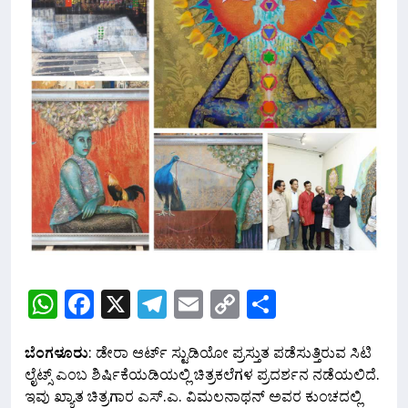
WhatsApp
Facebook
X
Telegram
Email
Copy
Share
Link
ಬೆಂಗಳೂರು
: ಡೇರಾ ಆರ್ಟ್ ಸ್ಟುಡಿಯೋ ಪ್ರಸ್ತುತ ಪಡೆಸುತ್ತಿರುವ ಸಿಟಿ
ಲೈಟ್ಸ್ ಎಂಬ ಶಿರ್ಷಿಕೆಯಡಿಯಲ್ಲಿ ಚಿತ್ರಕಲೆಗಳ ಪ್ರದರ್ಶನ ನಡೆಯಲಿದೆ.
ಇವು ಖ್ಯಾತ ಚಿತ್ರಗಾರ ಎಸ್.ಎ. ವಿಮಲನಾಥನ್ ಅವರ ಕುಂಚದಲ್ಲಿ