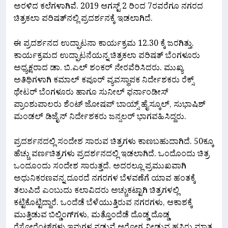
ಅರಳಿದ ಕಲೆಗಳಾಗಿವೆ. 2019 ಆಗಸ್ಟ್ 2 ರಿಂದ 7ರವರೆಗೂ ನಗರದ
ಚಿತ್ರಕಲಾ ಪರಿಷತ್‍ನಲ್ಲಿ ಪ್ರದರ್ಶನಕ್ಕೆ ಇಡಲಾಗಿದೆ.
ಈ ಪ್ರದರ್ಶನದ ಉದ್ಘಾಟನಾ ಕಾರ್ಯಕ್ರಮ 12.30 ಕ್ಕೆ ಜರಗಿತ್ತು.
ಕಾರ್ಯಕ್ರಮದ ಉದ್ಘಾಟನೆಯನ್ನ ಚಿತ್ರಕಲಾ ಪರಿಷತ್ ಬೆಂಗಳೂರು
ಅಧ್ಯಕ್ಷರಾದ ಡಾ. ಬಿ.ಎಲ್ ಶಂಕರ್ ನೇರವೆರಿಸಿದರು. ಮುಖ್ಯ
ಅತಿಥಿಗಳಾಗಿ ಕಮಾಲ್ ಕಪೂರ್ ವ್ಯವಸ್ಥಾಪಕ ನಿರ್ದೇಶಕರು ರೆಕ್ಸ್
ಥೇಟರ್ ಬೆಂಗಳೂರು ಹಾಗೂ ಸುನೀಲ್ ಫರ್ನಾಂಡೀಸ್
ಪ್ರಾಂಶುಪಾಲರು ಶೆಂಟ್ ಜೋಷಪ್ ಬಾಯ್ಸ್ ಹೈಸ್ಕೂಲ್, ಸುಭಾಷಿಶ್
ಮಂಡಲ್ ಡಿಜೈನ್ ನಿರ್ದೇಶಕರು ಜನ್ಸಲರ್ ಭಾಗವಹಿಸಿದ್ದರು.
ಪ್ರದರ್ಶನದಲ್ಲಿ ಸಂದೇಶ ಸಾರುವ ಚಿತ್ರಗಳು ಕಾಣಬಹುದಾಗಿದೆ. 50ಕ್ಕೂ
ಹೆಚ್ಚು ವರ್ಣಚಿತ್ರಗಳು ಪ್ರದರ್ಶನದಲ್ಲಿ ಇಡಲಾಗಿದೆ. ಒಂದೊಂದು ಚಿತ್ರ
ಒಂದೂಂದು ಸಂದೇಶ ಸಾರುತ್ತದೆ. ಅದರಲ್ಲೂ ಪ್ರಮುಖವಾಗಿ
ಅಧುನಿಕರಣವನ್ನ ದೂರದೆ ನಗರಗಳ ಬೆಳವಣೆಗೆ ಯಾವ ಹಂತಕ್ಕೆ
ತಲುಪಿದೆ ಎಂಬುದು ಕಲಾವಿದರು ಅಚ್ಚುಕಟ್ಟಾಗಿ ಚಿತ್ರಗಳಲ್ಲಿ
ಕಟ್ಟಿಕೊಟ್ಟಿದ್ದಾರೆ. ಒಂದೆಡೆ ಬೆಳೆಯುತ್ತಿರುವ ನಗರಗಳು, ಆಕಾಶಕ್ಕೆ
ಮುತ್ತಿಡುವ ಬಿಲ್ಡಿಂಗ್‍ಗಳು, ಮತ್ತೊಂದೆಡೆ ದೊಡ್ಡ ದೊಡ್ಡ