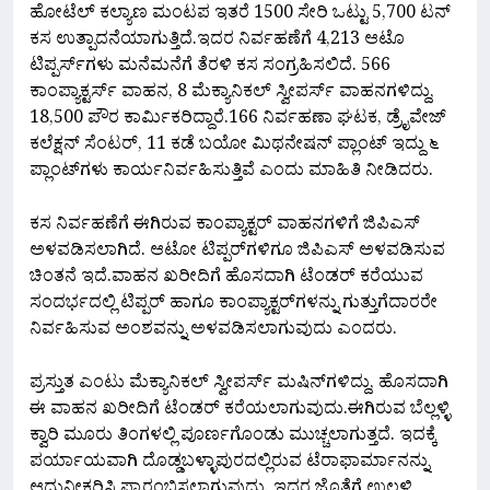
ಹೋಟೆಲ್‌ ಕಲ್ಯಾಣ ಮಂಟಪ ಇತರೆ 1500 ಸೇರಿ ಒಟ್ಟು 5,700 ಟನ್
ಕಸ ಉತ್ಪಾದನೆಯಾಗುತ್ತಿದೆ.ಇದರ ನಿರ್ವಹಣೆಗೆ 4,213 ಆಟೊ
ಟಿಪ್ಪರ್ಸ್‌ಗಳು ಮನೆಮನೆಗೆ ತೆರಳಿ ಕಸ ಸಂಗ್ರಹಿಸಲಿದೆ. 566
ಕಾಂಪ್ಯಾಕ್ಟರ್ಸ್ ವಾಹನ, 8 ಮೆಕ್ಯಾನಿಕಲ್ ಸ್ವೀಪರ್ಸ್ ವಾಹನಗಳಿದ್ದು,
18,500 ಪೌರ ಕಾರ್ಮಿಕರಿದ್ದಾರೆ.166 ನಿರ್ವಹಣಾ ಘಟಕ, ಡ್ರೈವೇಜ್
ಕಲೆಕ್ಷನ್ ಸೆಂಟರ್, 11 ಕಡೆ ಬಯೋ ಮಿಥನೇಷನ್ ಪ್ಲಾಂಟ್‌ ಇದ್ದು ೬
ಪ್ಲಾಂಟ್‌ಗಳು ಕಾರ್ಯ‌ನಿರ್ವಹಿಸುತ್ತಿವೆ ಎಂದು ಮಾಹಿತಿ ನೀಡಿದರು.
ಕಸ ನಿರ್ವಹಣೆಗೆ ಈಗಿರುವ ಕಾಂಪ್ಯಾಕ್ಟರ್‌ ವಾಹನಗಳಿಗೆ ಜಿಪಿಎಸ್‌
ಅಳವಡಿಸಲಾಗಿದೆ. ಆಟೋ ಟಿಪ್ಪರ್‌ಗಳಿಗೂ ಜಿಪಿಎಸ್‌ ಅಳವಡಿಸುವ
ಚಿಂತನೆ ಇದೆ.ವಾಹನ ಖರೀದಿಗೆ ಹೊಸದಾಗಿ ಟೆಂಡರ್ ಕರೆಯುವ
ಸಂದರ್ಭದಲ್ಲಿ ಟಿಪ್ಪರ್ ಹಾಗೂ ಕಾಂಪ್ಯಾಕ್ಟರ್‌ಗಳನ್ನು ಗುತ್ತುಗೆದಾರರೇ
ನಿರ್ವಹಿಸುವ ಅಂಶವನ್ನು ಅಳವಡಿಸಲಾಗುವುದು ಎಂದರು.
ಪ್ರಸ್ತುತ ಎಂಟು ಮೆಕ್ಯಾನಿಕಲ್ ಸ್ವೀಪರ್ಸ್‌ ಮಷಿನ್‌ಗಳಿದ್ದು, ಹೊಸದಾಗಿ
ಈ ವಾಹನ ಖರೀದಿಗೆ ಟೆಂಡರ್ ಕರೆಯಲಾಗುವುದು.ಈಗಿರುವ ಬೆಲ್ಲಳ್ಳಿ
ಕ್ವಾರಿ ಮೂರು ತಿಂಗಳಲ್ಲಿ ಪೂರ್ಣಗೊಂಡು ಮುಚ್ಚಲಾಗುತ್ತದೆ. ಇದಕ್ಕೆ
ಪರ್ಯಾಯವಾಗಿ ದೊಡ್ಡಬಳ್ಳಾಪುರದಲ್ಲಿರುವ ಟೆರಾಫಾರ್ಮಾನನ್ನು
ಆಧುನೀಕರಿಸಿ ಪ್ರಾರಂಭಿಸಲಾಗುವುದು. ಇದರ ಜೊತೆಗೆ ಉಲ್ಲಳ್ಳಿ,