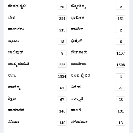
ಜೀವನ ಶೈಲಿ
ಜ್ಯೋತಿಷ್ಯ
26
2
ದೇಶ
ಧಾರ್ಮಿಕ
294
131
ನಾಯಕರು
ಪಾರ್ಟೀ
319
2
ಪ್ರವಾಸ
ಫ಼ಿಟ್ನೆಸ್
18
6
ಬಾಲಿವುಡ್
ಬೆಂಗಳೂರು
8
1457
ಮುಖ್ಯ ಮಾಹಿತಿ
ರಾಜಕೀಯ
235
1508
ರಾಜ್ಯ
ರೂಪ ವೈಖರಿ
1934
4
ವಾಣಿಜ್ಯ
ವಿದೇಶ
63
27
ಶಿಕ್ಷಣ
ಸಂಸ್ಕೃತಿ
67
28
ಸಾಮಾಜಿಕ
ಸಾರಿಗೆ
146
131
ಸಿನಿಮಾ
ಸೌಂದರ್ಯ
140
13