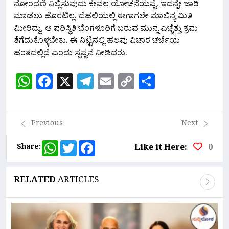
ನೋಂದಣಿ ನಿಲ್ಲಿಸುವುದು ಕೇವಲ ಯೋಚನೆಯಷ್ಟೆ. ಇದನ್ನೇ ಜಾರಿ
ಮಾಡಲು ಹೊರಟಿಲ್ಲ.‌ ದೆಹಲಿಯಲ್ಲಿ ಈಗಾಗಲೇ ಮಾಲಿನ್ಯ ಮಿತಿ
ಮೀರಿದ್ದು, ಆ ಪರಿಸ್ಥಿತಿ ಬೆಂಗಳೂರಿಗೆ ಬರುವ ಮುನ್ನ ಎಚ್ಚೆತ್ತು ಕ್ರಮ
ತೆಗೆದುಕೊಳ್ಳಬೇಕು. ಈ ನಿಟ್ಟಿನಲ್ಲಿ ಹಲವು ವಿಚಾರ ಚರ್ಚೆಯ
ಹಂತದಲ್ಲಿದೆ‌ ಎಂದು ಸ್ಪಷ್ಟನೆ ನೀಡಿದರು.
WhatsApp
Facebook
X
Telegram
Email
Copy
Share
Link
Previous
Next
WhatsApp
Twitter
Facebook
Share:
Like it Here:
0
RELATED
ARTICLES