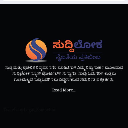
ಸುದ್ದಿ ಮತ್ತು ಪ್ರಚಲಿತ ವಿದ್ಯಮಾನಗಳ ಮಾಹಿತಿಗಾಗಿ ನಿಮ್ಮ ವಿಶ್ವಾಸಾರ್ಹ ಮೂಲವಾದ
ಸುದ್ದಿಲೋಕ ನ್ಯೂಸ್ ಪೋರ್ಟಲ್‌ಗೆ ಸುಸ್ವಾಗತ. ನಾವು ಓದುಗರಿಗೆ ಉತ್ತಮ
ಗುಣಮಟ್ಟದ ಸುದ್ದಿ ಒದಗಿಸಲು ಬದ್ಧರಾಗಿರುವ ಸಮರ್ಪಿತ ಪತ್ರಕರ್ತರು.
Read More...
Tweets by Legal_Samachar