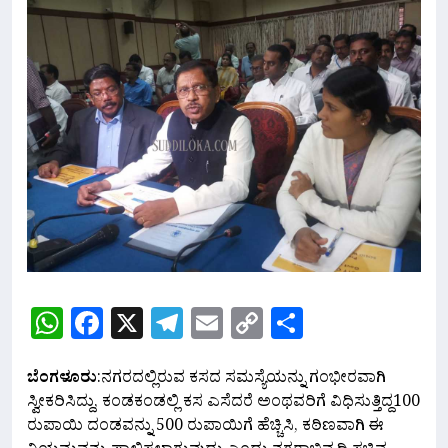
WhatsApp
Facebook
X
Telegram
Email
Copy
Share
Link
ಬೆಂಗಳೂರು
:ನಗರದಲ್ಲಿರುವ ಕಸದ ಸಮಸ್ಯೆಯನ್ನು ಗಂಭೀರವಾಗಿ
ಸ್ವೀಕರಿಸಿದ್ದು, ಕಂಡಕಂಡಲ್ಲಿ ಕಸ ಎಸೆದರೆ ಅಂಥವರಿಗೆ ವಿಧಿಸುತ್ತಿದ್ದ100
ರುಪಾಯಿ ದಂಡವನ್ನು 500 ರುಪಾಯಿಗೆ ಹೆಚ್ಚಿಸಿ, ಕಠಿಣವಾಗಿ ಈ