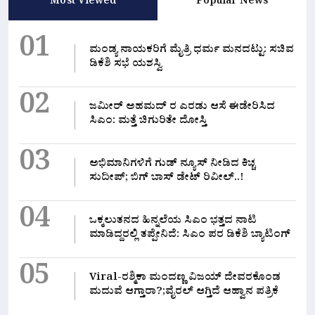
Most Viewed
Popular News
01
ಮಂಡ್ಯ ನಾಯಕರಿಗೆ ಮೈತ್ರಿ ಧರ್ಮ ಮನದಟ್ಟು: ಸಚಿವ
ಡಿಕೆಶಿ ಸಭೆ ಯಶಸ್ವಿ
02
ಜಮೀರ್ ಅಹಮದ್ ರ ಎರಡು ಆಸೆ ಈಡೇರಿಸಿದ
ಸಿಎಂ: ಮತ್ತೆ ಚಿಗುರಿತೇ ದೋಸ್ತಿ
03
ಅಭಿಮಾನಿಗಳಿಗೆ ಗುಡ್ ನ್ಯೂಸ್ ನೀಡಿದ ಕಿಚ್ಚ
ಸುದೀಪ್; ಬಿಗ್ ಬಾಸ್ ಡೇಟ್ ರಿವೀಲ್..!
04
ಒಕ್ಕಲುತನದ ಹಿನ್ನಲೆಯ ಸಿಎಂ ಭತ್ತದ ನಾಟಿ
ಮಾಡಿದ್ದರಲ್ಲಿ‌ ತಪ್ಪೇನಿದೆ: ಸಿಎಂ ಪರ ಡಿಕೆಶಿ ಬ್ಯಾಟಿಂಗ್
05
Viral-ರಶ್ಮಿಕಾ ಮಂದಣ್ಣ ವಿಜಯ್ ದೇವರಕೊಂಡ
ಮದುವೆ ಆಗ್ತಾರಾ?;ವೈರಲ್ ಆಗ್ತಿದೆ ಆಹ್ವಾನ ಪತ್ರಿಕೆ