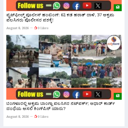
ವೈಟ್‌ಫೀಲ್ಡ್ ಪೊಲೀಸ್ ಹಂಟಿಂಗ್: 62 ಕಡೆ ಹಠಾತ್ ದಾಳಿ, 37 ಅಕ್ರಮ
ಪ
ವಲಸಿಗರು ಪೊಲೀಸರ ವಶಕ್ಕೆ!
A
August 8, 2026
0 Likes
ಹ
ಬೆಂಗಳೂರಲ್ಲಿ ಅಕ್ರಮ ಬಾಂಗ್ಲಾ ವಲಸಿಗರ ನೆಟ್‌ವರ್ಕ್; ಆಧಾರ್ ಕಾರ್ಡ್
ಅ
ದಂಧೆಯ ಅಸಲಿ ಕಿಂಗ್‌ಪಿನ್ ಯಾರು?
A
August 8, 2026
0 Likes