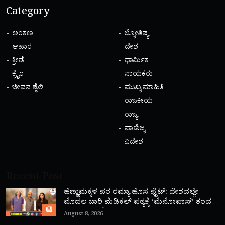
Category
ಅಂಕಣ
ಜ್ಯೋತಿಷ್ಯ
ಆಹಾರ
ದೇಶ
ಕ್ರೀಡೆ
ಧಾರ್ಮಿಕ
ಕ್ರೈಂ
ನಾಯಕರು
ಜೀವನ ಶೈಲಿ
ಮುಖ್ಯ ಮಾಹಿತಿ
ರಾಜಕೀಯ
ರಾಜ್ಯ
ವಾಣಿಜ್ಯ
ವಿದೇಶ
Recent Post
ಹೆಣ್ಣುಮಕ್ಕಳ ಪರ ರಮ್ಯಾ ಹೊಸ ಫೈಟ್: ದೇಶದಲ್ಲೇ
ಮೊದಲ ಬಾರಿ ಮೆಡಿಕಲ್ ಪಠ್ಯಕ್ಕೆ ‘ಮೆನೋಪಾಸ್’ ತಂದ
ಮಾಜಿ ಸಂಸದೆ!
August 8, 2026