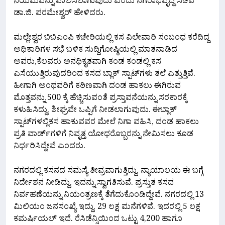
ನಿಯಮವನ್ನು ಪಾಲಿಸಲಾಗುವುದು ಎಂದು ನಗರಾಭಿವೃದ್ಧಿ ಸಚಿವ
ಡಾ.ಜಿ.‌ ಪರಮೇಶ್ವರ್ ಹೇಳಿದರು.
ಮಲ್ಲೇಶ್ವರ ಬಿಬಿಎಂಪಿ ಕಚೇರಿಯಲ್ಲಿ ಕಸ ವಿಲೇವಾರಿ ಸಂಬಂಧ ಕರೆದಿದ್ದ
ಅಧಿಕಾರಿಗಳ ಸಭೆ ಬಳಿಕ‌ ಸುದ್ದಿಗೋಷ್ಠಿಯಲ್ಲಿ ಮಾತನಾಡಿದ
ಅವರು,ಕೆಲವರು ಅನಧಿಕೃತವಾಗಿ ಕಂಡ ಕಂಡಲ್ಲಿ‌ ಕಸ‌
ಎಸೆಯುತ್ತಿರುವುದರಿಂದ ಕಸದ ಬ್ಲಾಕ್ ಸ್ಪಾಟ್‌ಗಳು ತಲೆ ಎತ್ತುತ್ತಿವೆ.
ಹೀಗಾಗಿ ಅಂಥವರಿಗೆ ಕಠಿಣವಾಗಿ ದಂಡ ಹಾಕಲು‌ ಈಗಿರುವ
ಮೊತ್ತವನ್ನು 500 ಕ್ಕೆ ಹೆಚ್ಚಿಸುವಂತೆ ಪ್ರಸ್ತಾವನೆಯನ್ನು ಸರಕಾರಕ್ಕೆ
ಕಳುಹಿಸಿದ್ದು, ಶೀಘ್ರವೇ ಒಪ್ಪಿಗೆ ನೀಡಲಾಗುವುದು. ಈ‌ಬ್ಲಾಕ್‌
ಸ್ಪಾಟ್‌ಗಳಲ್ಲಿ‌ಕಸ ಹಾಕುವವರ‌ ಮೇಲೆ ನಿಗಾ ವಹಿಸಿ, ದಂಡ ಹಾಕಲು
ಪ್ರತಿ ವಾರ್ಡ್‌ಗಳಿಗೆ ನಿವೃತ್ತ ಯೋಧರೊಬ್ಬರನ್ನು ನೇಮಿಸಲು ಕೂಡ
ನಿರ್ಧರಿಸಿದ್ದೇವೆ ಎಂದರು.
ನಗರದಲ್ಲಿ ಕಸನದ ಸಮಸ್ಯೆ ತೀವ್ರವಾಗುತ್ತಿದ್ದು, ನ್ಯಾಯಾಲಯ ಈ ಬಗ್ಗೆ
ನಿರ್ದೇಶನ ನೀಡಿದ್ದು, ಇದನ್ನು ಸ್ವಾಗತಿಸುವೆ. ಪ್ರಸ್ತುತ ಕಸದ
ನಿರ್ವಹಣೆಯನ್ನು‌ ನಿಯಂತ್ರಣಕ್ಕೆ ತೆಗೆದುಕೊಂಡಿದ್ದೇವೆ. ನಗರದಲ್ಲಿ 13
ಮಿಲಿಯಂ ಜನಸಂಖ್ಯೆ ಇದ್ದು, 29 ಲಕ್ಷ ಮನೆಗಳಿವೆ. ಇದರಲ್ಲಿ 5 ಲಕ್ಷ
ಕಮರ್ಷಿಯಲ್ ಇದೆ. ರೆಸಿಡೆನ್ಸಿ‌ಯಿಂದ ಒಟ್ಟು 4,200 ಹಾಗೂ